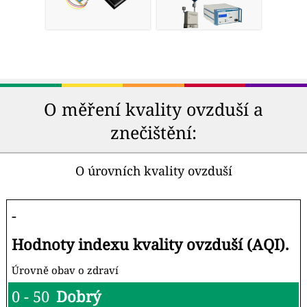
O měření kvality ovzduší a
znečištění:
O úrovních kvality ovzduší
-
Hodnoty indexu kvality ovzduší (AQI).
Úrovně obav o zdraví
0 - 50
Dobrý