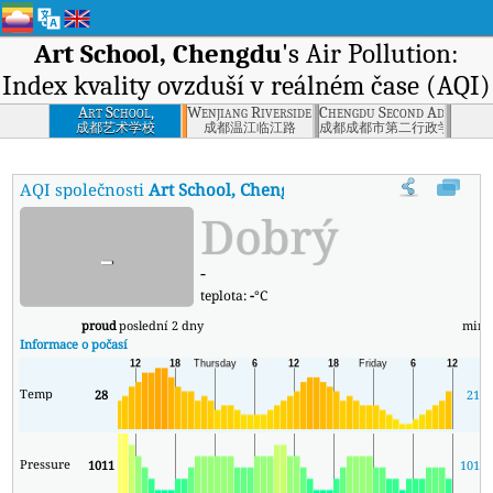
Art School, Chengdu
's Air Pollution:
Index kvality ovzduší v reálném čase (AQI)
Art School,
Wenjiang Riverside Road, Chengdu
Chengdu Second Administr
Chengdu
成都艺术学校
成都温江临江路
成都成都市第二行政学院
AQI společnosti
Art School, Chengdu
:
Index kvality vzduchu v reá
Dobrý
-
-
teplota:
-
°C
proud
poslední 2 dny
min
Informace o počasí
Temp
28
21
Pressure
1011
1010