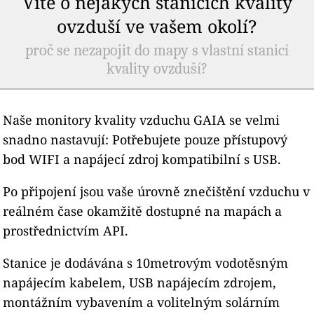
Víte o nějakých stanicích kvality
ovzduší ve vašem okolí?
proč se nezapojit do mapy s vlastní stanicí
kvality ovzduší?
Naše monitory kvality vzduchu GAIA se velmi
snadno nastavují: Potřebujete pouze přístupový
bod WIFI a napájecí zdroj kompatibilní s USB.
Po připojení jsou vaše úrovně znečištění vzduchu v
reálném čase okamžitě dostupné na mapách a
prostřednictvím API.
Stanice je dodávána s 10metrovým vodotěsným
napájecím kabelem, USB napájecím zdrojem,
montážním vybavením a volitelným solárním