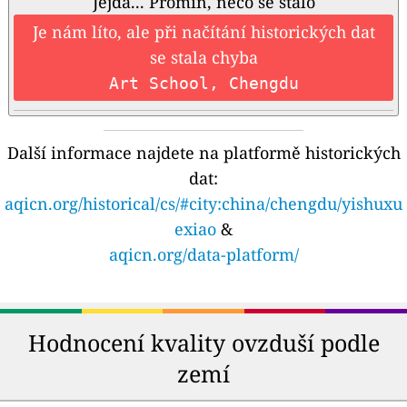
Jejda... Promiň, něco se stalo
Je nám líto, ale při načítání historických dat
se stala chyba
Art School, Chengdu
Další informace najdete na platformě historických
dat:
aqicn.org/historical/cs/#city:china/chengdu/yishuxu
exiao
&
aqicn.org/data-platform/
Hodnocení kvality ovzduší podle
zemí