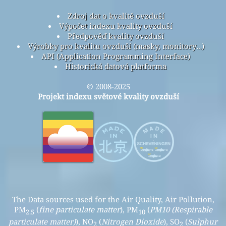
Zdroj dat o kvalitě ovzduší
Výpočet indexu kvality ovzduší
Předpověď kvality ovzduší
Výrobky pro kvalitu ovzduší (masky, monitory…)
API (Application Programming Interface)
Historická datová platforma
© 2008-2025
Projekt indexu světové kvality ovzduší
The Data sources used for the Air Quality, Air Pollution,
PM
(
fine particulate matter
), PM
(
PM10 (Respirable
2.5
10
particulate matter)
), NO
(
Nitrogen Dioxide
), SO
(
Sulphur
2
2