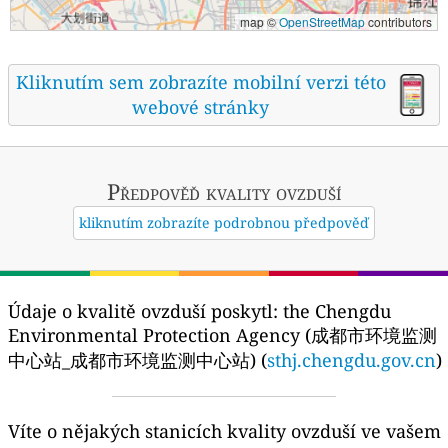
map ©
OpenStreetMap
contributors
Kliknutím sem zobrazíte mobilní verzi této
webové stránky
Předpověď kvality ovzduší
kliknutím zobrazíte podrobnou předpověď
Údaje o kvalitě ovzduší poskytl:
the Chengdu
Environmental Protection Agency (成都市环境监测
中心站_成都市环境监测中心站) (
sthj.chengdu.gov.cn
)
Víte o nějakých stanicích kvality ovzduší ve vašem