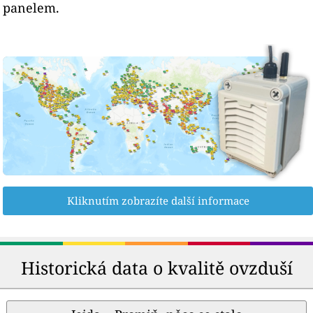
panelem.
Kliknutím zobrazíte další informace
Historická data o kvalitě ovzduší