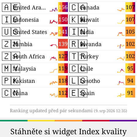
🇦🇪
🇨🇦
156
107
United Arab Emirates
Canada
🇮🇩
🇰🇼
150
107
Indonesia
Kuwait
🇺🇸
🇮🇳
141
105
United States
India
🇿🇲
🇷🇼
139
102
Zambia
Rwanda
🇿🇦
🇹🇷
127
102
South Africa
Turkey
🇲🇾
🇨🇱
119
95
Malaysia
Chile
🇵🇰
🇱🇸
118
94
Pakistan
Lesotho
🇨🇳
🇪🇸
112
91
China
Spain
Ranking updated před pár sekundami
(9. srp 2026 12:35)
Stáhněte si widget Index kvality