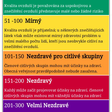
Kvalita ovzduší je považována za uspokojivou a
znečištění ovzduší představuje malé nebo žádné riziko
51 -100
Mírný
Kvalita ovzduší je přijatelná; u některých znečišťujících
látek však může existovat mírný zdravotní problém u
velmi malého počtu lidí, kteří jsou neobvykle citliví na
znečištění ovzduší.
101-150
Nezdravé pro citlivé skupiny
Členové citlivých skupin mohou mít účinky na zdraví.
Obecná veřejnost pravděpodobně nebude zasažena.
151-200
Nezdravý
Každý může začít projevovat účinky na zdraví. členové
citlivých skupin mohou mít vážnější účinky na zdraví
201-300
Velmi Nezdravé