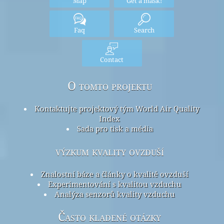
Map
Get a mask!
Faq
Search
Contact
O tomto projektu
Kontaktujte projektový tým World Air Quality
Index
Sada pro tisk a média
výzkum kvality ovzduší
Znalostní báze a články o kvalitě ovzduší
Experimentování s kvalitou vzduchu
Analýza senzorů kvality vzduchu
Často kladené otázky