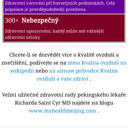
Zdravotní varování při havarijních podmínkách. Celá
populace je pravděpodobněji postižena.
300+
Nebezpečný
Zdravotní upozornění: každý může mít vážnější
zdravotní účinky
Chcete-li se dozvědět více o kvalitě ovzduší a
znečištění, podívejte se na
téma Kvalita ovzduší na
wikipedii
nebo
na airnow průvodce Kvalita
ovzduší a vaše zdraví
.
Velmi užitečné zdravotní rady pekingského lékaře
Richarda Saint Cyr MD najdete na blogu
www.myhealthbeijing.com
.