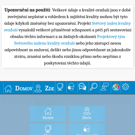
Upozornění na použití
: Veškeré údaje o kvalitě ovzduší jsou v době
zveřejnění neplatné a vzhledem k zajištění kvality mohou být tyto
údaje kdykoli změněny bez upozornění. Projekt
Světový index kvality
ovzduší
vynaložil veškeré přiměřené schopnosti a péči při sestavování
obsahu těchto informací a za žádných okolností
Projektový tým
Světového indexu kvality ovzduší
nebo jeho zástupci nesou
odpovědnost za smluvní, delikt nebo jinou odpovědnost za jakoukoliv
ztrátu, zranění nebo škodu vzniklou přímo nebo nepřímo z
poskytování těchto údajů.
Domov
Zde
Home
Here