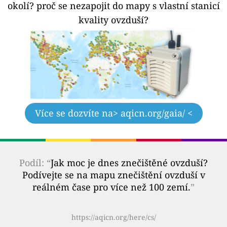
okolí?
proč se nezapojit do mapy s vlastní stanicí
kvality ovzduší?
Více se dozvíte na
> aqicn.org/gaia/ <
Podíl: “
Jak moc je dnes znečištěné ovzduší?
Podívejte se na mapu znečištění ovzduší v
reálném čase pro více než 100 zemí.
”
https://aqicn.org/here/cs/