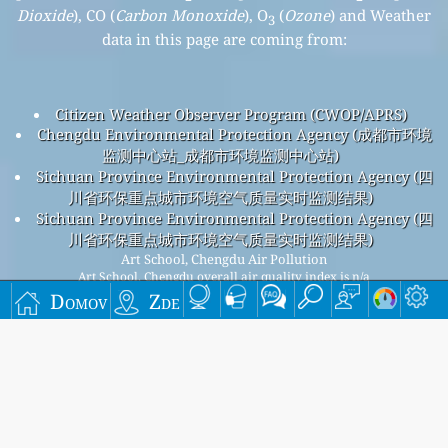
Dioxide
), CO (
Carbon Monoxide
), O
(
Ozone
) and Weather
3
data in this page are coming from:
Citizen Weather Observer Program (CWOP/APRS)
Chengdu Environmental Protection Agency (成都市环境
监测中心站_成都市环境监测中心站)
Sichuan Province Environmental Protection Agency (四
川省环保重点城市环境空气质量实时监测结果)
Sichuan Province Environmental Protection Agency (四
川省环保重点城市环境空气质量实时监测结果)
Art School, Chengdu Air Pollution
Art School, Chengdu overall air quality index is n/a
Art School, Chengdu PM
(fine particulate matter) AQI is n/a
Domov
Zde
2.5
- Art School, Chengdu PM
(PM10 (Respirable particulate
10
matter)) AQI is n/a - Art School, Chengdu NO
(Nitrogen
2
Dioxide) AQI is n/a - Art School, Chengdu SO
(Sulphur
2
Dioxide) AQI is n/a - Art School, Chengdu O
(Ozone) AQI is
3
n/a - Art School, Chengdu CO (Carbon Monoxide) AQI is n/a -