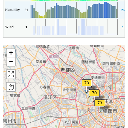
Humidity
61
26
Wind
1
1
+
−