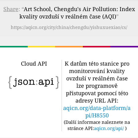
Share
: “
Art School, Chengdu's Air Pollution: Index
kvality ovzduší v reálném čase (AQI)
”
https://aqicn.org/city/china/chengdu/yishuxuexiao/cs/
Cloud API
K datům této stanice pro
monitorování kvality
ovzduší v reálném čase
lze programově
přistupovat pomocí této
adresy URL API:
aqicn.org/data-platform/a
pi/H8550
(
Další informace naleznete na
stránce API:
aqicn.org/api/
)