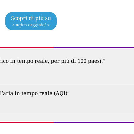
Scopri di più su
> aqicn.org/gaia/ <
co in tempo reale, per più di 100 paesi.
”
l'aria in tempo reale (AQI)
”