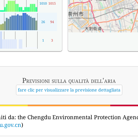
1010
1015
26
94
1
3
Previsioni sulla qualità dell'aria
fare clic per visualizzare la previsione dettagliata
iti da:
the Chengdu Environmental Protectio
u.gov.cn
)