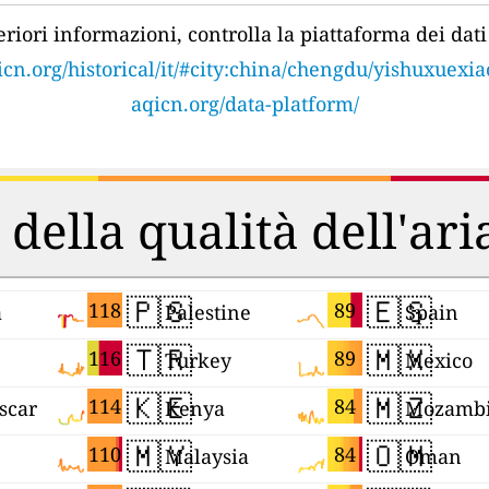
eriori informazioni, controlla la piattaforma dei dati 
icn.org/historical/it/#city:china/chengdu/yishuxuexia
aqicn.org/data-platform/
 della qualità dell'ar
🇵🇸
🇪🇸
118
89
a
Palestine
Spain
🇹🇷
🇲🇽
116
89
Turkey
Mexico
🇰🇪
🇲🇿
114
84
scar
Kenya
Mozamb
🇲🇾
🇴🇲
110
84
Malaysia
Oman