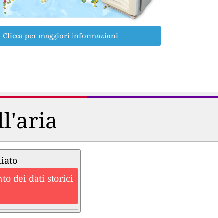
Clicca per maggiori informazioni
ll'aria
liato
o dei dati storici