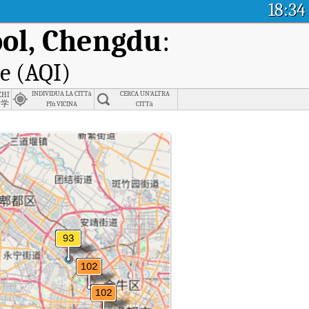
18:34
ool, Chengdu
:
le (AQI)
zhi Middle School, Chengdu
INDIVIDUA LA CITTà
CERCA UN'ALTRA
中学
PIù VICINA
CITTà