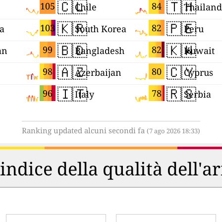
🇨🇱
🇹🇭
105
84
Chile
Thailand
🇰🇷
🇵🇪
103
82
ia
South Korea
Peru
🇧🇩
🇰🇼
99
82
an
Bangladesh
Kuwait
🇦🇿
🇨🇾
98
80
Azerbaijan
Cyprus
🇮🇹
🇷🇸
96
78
Italy
Serbia
Ranking updated alcuni secondi fa
(7 ago 2026 18:33)
'indice della qualità dell'a