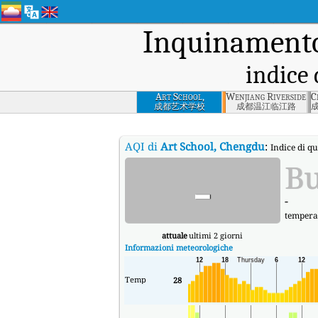
Inquinamento
indice 
Art School,
Wenjiang Riverside R
C
Chengdu
成都艺术学校
成都温江临江路
AQI di
Art School, Chengdu
:
Indice di qu
-
B
-
tempera
attuale
ultimi 2 giorni
Informazioni meteorologiche
Temp
28