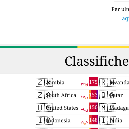
Per ult
aq
Classifiche
🇿🇲
🇷🇼
175
Zambia
Rwand
🇿🇦
🇶🇦
153
South Africa
Qatar
🇺🇸
🇲🇬
150
United States
Madaga
🇮🇩
🇮🇳
148
Indonesia
India