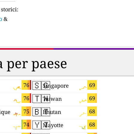
storici:
o
&
ia per paese
🇸🇬
🇩🇪
76
69
Singapore
Germany
🇹🇼
🇧🇷
76
69
Taiwan
Brazil
🇧🇹
🇨🇿
75
68
ique
Bhutan
Czechia
🇾🇹
🇯🇵
74
68
Mayotte
Japan