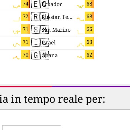
🇪🇨
🇨🇲
74
68
Ecuador
Cameroo
🇷🇺
🇭🇷
72
68
Russian Federation
Croatia
🇸🇲
🇲🇪
71
66
San Marino
Monteneg
🇮🇱
🇲🇨
71
63
Israel
Monaco
🇬🇭
🇱🇰
70
62
Ghana
Sri Lanka
ria in tempo reale per: