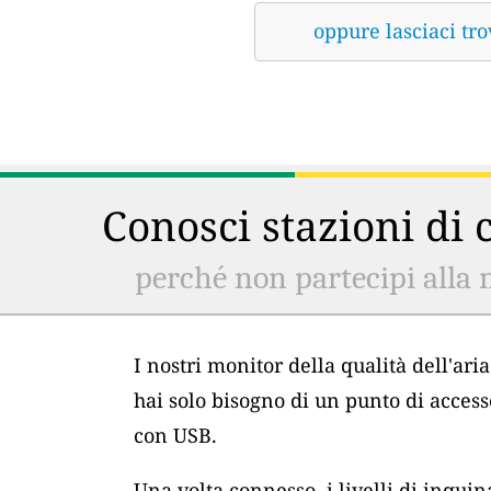
oppure lasciaci tro
Conosci stazioni di c
perché non partecipi alla 
I nostri monitor della qualità dell'ar
hai solo bisogno di un punto di acces
con USB.
Una volta connesso, i livelli di inqu