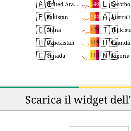
🇦🇪
🇱🇸
146
United Arab Emirates
Lesotho
🇵🇰
🇦🇺
134
Pakistan
Austral
🇨🇳
🇹🇯
129
China
Tajikist
🇺🇿
🇺🇬
119
Uzbekistan
Uganda
🇨🇦
🇳🇬
118
Canada
Nigeria
Scarica il widget dell