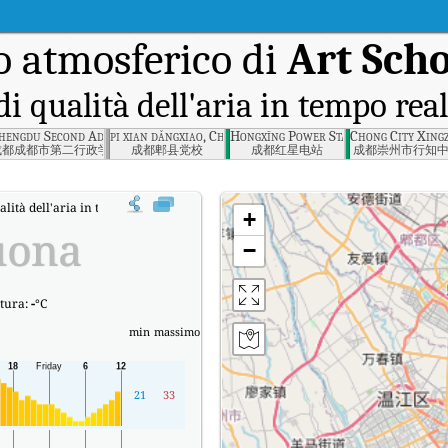
 atmosferico di
Art Sch
di qualità dell'aria in tempo rea
oad, Chengdu
hengdu Second Administrative College, Chengdu
pi xian dǎngxiao, Chengdu
Hongxīng Power Station, Chengdu
Chong City Xing
成都成都市第二行政学院
成都郫县党校
成都红星电站
成都崇州市行知
alità dell'aria in tempo reale (AQI) di Art School, Chengdu.
+
uona
−
tura:
-
°C
min
massimo
21
33