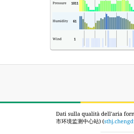
Pressure
1011
Humidity
61
Wind
1
Dati sulla qualità dell'aria forn
市环境监测中心站) (
sthj.chengd