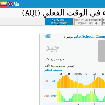
ي الوقت الفعلي (AQI)
Art School,
Wenjiang Riverside Road, Chengdu
Chengdu Second Administrative
Chengdu
成都艺术学校
成都温江临江路
成都
:
.
Art School, Chen
مؤشر جودة الهواء في الوقت الفعلي (AQI) في Art School, Chengdu.
جيد
-
درجة حرارة:
-
°C
اليومين الماضيين
دقيقة
الأعلى
معلومات الطقس
33
21
1015
1010