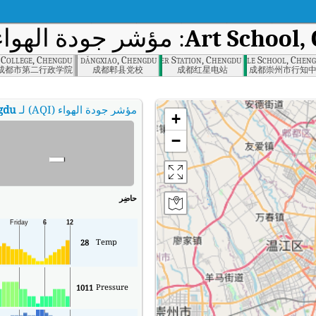
Art School,
: مؤشر جودة الهواء ف
 College, Chengdu
pi xian dǎngxiao, Chengdu
Hongxīng Power Station, Chengdu
Chong City Xingzhi Middle School, Chen
成都市第二行政学院
成都郫县党校
成都红星电站
成都崇州市行知
مؤشر جودة الهواء (AQI) لـ
gdu
+
-
−
حاضِر
Temp
28
Pressure
1011