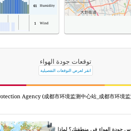
Humidity
61
Wind
1
توقعات جودة الهواء
انقر لعرض التوقعات التفصيلية
tal Protection Agency (成都市环境监测中心站_成都市环境
 جودة الهواء في منطقتك؟
لماذا