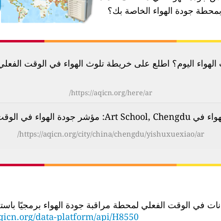
محطة جودة الهواء الخاصة بك؟
لهواء اليوم؟ اطلع على خريطة تلوث الهواء في الوقت الفعلي لأكثر م
https://aqicn.org/here/ar/
 مؤشر جودة الهواء في الوقت الفعلي (AQI)
https://aqicn.org/city/china/chengdu/yishuxuexiao/ar/
الوقت الفعلي لمحطة مراقبة جودة الهواء برمجيًا باستخدام عنوان URL لواجهة برمجة
qicn.org/data-platform/api/H8550