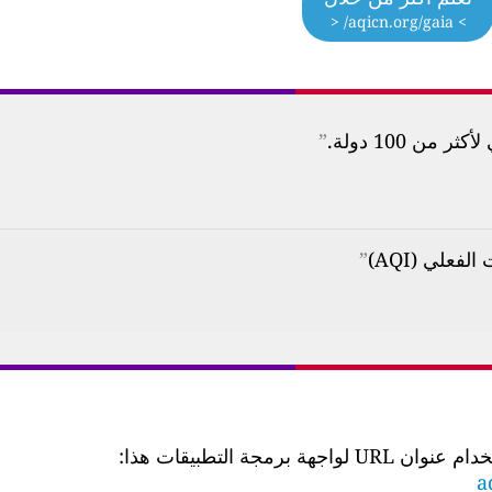
> aqicn.org/gaia/ <
ن 100 دولة.
”
”
 التطبيقات هذا:
a