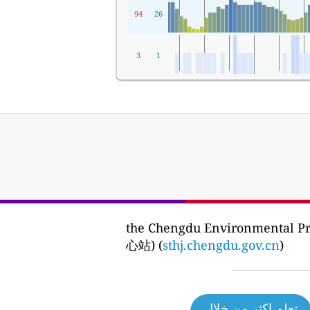
94
26
3
1
the Chengdu Environmen
心站) (
sthj.chengdu.gov.cn
)
تعلم اكثر من خلال