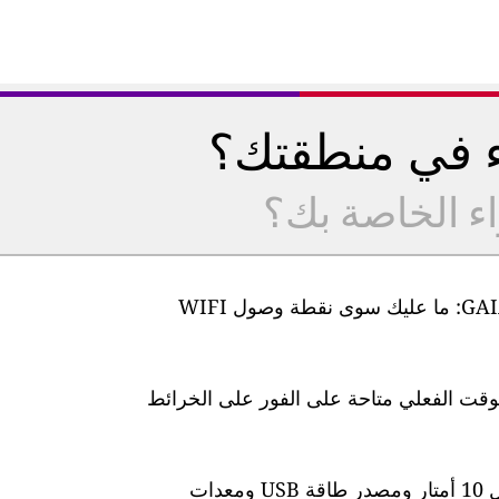
ء في منطقتك؟
اء الخاصة بك؟
من السهل جدًا إعداد أجهزة مراقبة جودة الهواء GAIA: ما عليك سوى نقطة وصول WIFI
لوقت الفعلي متاحة على الفور على الخرائط
تأتي المحطة مزودة بكابل طاقة مقاوم للماء بطول 10 أمتار ومصدر طاقة USB ومعدات