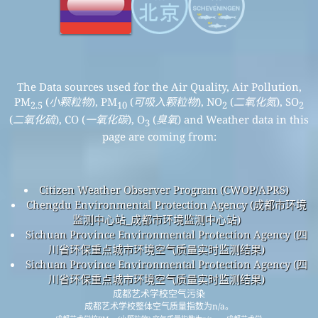
The Data sources used for the Air Quality, Air Pollution,
PM
(
小颗粒物
), PM
(
可吸入颗粒物
), NO
(
二氧化氮
), SO
2.5
10
2
2
(
二氧化硫
), CO (
一氧化碳
), O
(
臭氧
) and Weather data in this
3
page are coming from:
Citizen Weather Observer Program (CWOP/APRS)
Chengdu Environmental Protection Agency (成都市环境
监测中心站_成都市环境监测中心站)
Sichuan Province Environmental Protection Agency (四
川省环保重点城市环境空气质量实时监测结果)
Sichuan Province Environmental Protection Agency (四
川省环保重点城市环境空气质量实时监测结果)
成都艺术学校空气污染
成都艺术学校整体空气质量指数为n/a。