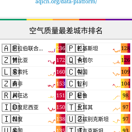
aqicn.org/data-platform/
空气质量最差城市排名
🇦🇪
🇵🇰
236
128
阿拉伯联合酋长国
巴基斯坦
🇿🇲
🇶🇦
172
126
赞比亚
卡塔尔
🇱🇸
🇨🇳
160
109
莱索托
中国
🇿🇦
🇨🇱
153
104
南非
智利
🇷🇼
🇵🇪
151
98
卢旺达
秘鲁
🇮🇩
🇹🇷
150
97
印度尼西亚
土耳其
🇮🇳
🇺🇿
138
97
印度
乌兹别克斯坦
🇺🇸
🇹🇯
135
93
美国
塔吉克斯坦