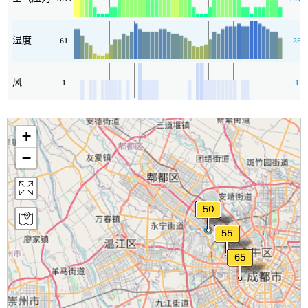
湿度
61
26
风
1
1
+
−