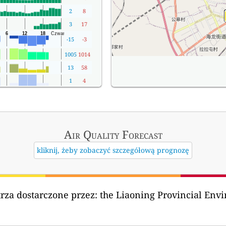
2
8
3
17
-15
-3
1005
1014
13
58
1
4
Air Quality
Forecast
kliknij, żeby zobaczyć szczegółową prognozę
rza dostarczone przez:
the Liaoning Provincial En