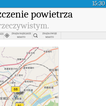
15:30
czenie powietrza
 rzeczywistym.
inzhou , Jinzhou
ZNAJDź NAJBLIżSZE
ZNAJDź SWOJE
MIASTO
MIASTO
ym.