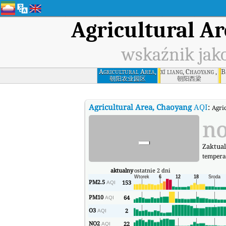
Agricultural A
wskaźnik jako
Agricultural Area,
xī liang, Chaoyang , C
B
Chaoyang
朝阳农业园区
朝阳西梁
Agricultural Area, Chaoyang
AQI
:
Agri
-
no
Zaktual
tempera
aktualny
ostatnie 2 dni
PM2.5
153
AQI
PM10
64
AQI
O3
2
AQI
NO2
22
AQI