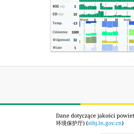
SO2
5
AQI
CO
10
AQI
Temp.
-13
Ciśnienie
1009
Wilgotność
32
Wiatr
1
Dane dotyczące jakości powiet
环境保护厅) (
sthj.ln.gov.cn
)