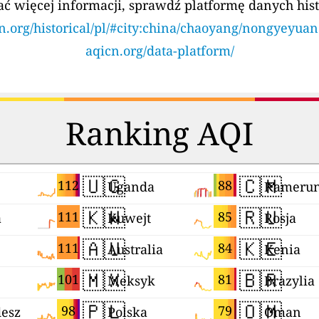
ć więcej informacji, sprawdź platformę danych his
n.org/historical/pl/#city:china/chaoyang/nongyeyua
aqicn.org/data-platform/
Ranking AQI
🇺🇬
🇨🇲
112
88
Uganda
Kameru
🇰🇼
🇷🇺
111
85
a
Kuwejt
Rosja
🇦🇺
🇰🇪
111
84
Australia
Kenia
🇲🇽
🇧🇷
101
81
Meksyk
Brazylia
🇵🇱
🇴🇲
98
79
esz
Polska
Oman