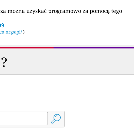
etrza można uzyskać programowo za pomocą tego
99
cn.org/api/
)
a?