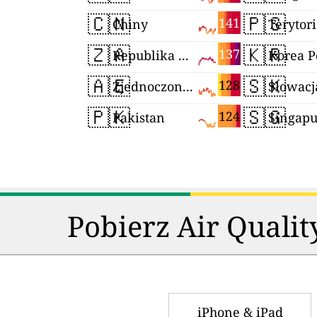
🇨🇳
🇵🇸
141
Chiny
🇿🇦
🇰🇷
137
Republika Południowej Afryki
🇦🇪
🇸🇰
128
Zjednoczone Emiraty Arabskie
Słowacj
🇵🇰
🇸🇬
124
Pakistan
Singapu
Pobierz Air Qualit
iPhone & iPad