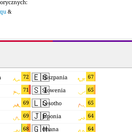
torycznych:
nqu
&
🇪🇸
🇮🇱
72
67
n
Hiszpania
Izrael
🇸🇮
🇸🇨
71
65
Słowenia
Seszele
🇱🇸
🇳🇵
69
65
Lesotho
Nepal
🇯🇵
🇭🇷
69
64
Japonia
Chorwacj
🇬🇭
🇲🇬
68
64
Ghana
Madagask