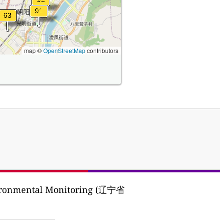
map ©
OpenStreetMap
contributors
vironmental Monitoring (辽宁省