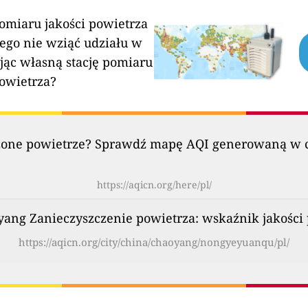
pomiaru jakości powietrza
ego nie wziąć udziału w
jąc własną stację pomiaru
powietrza?
szczone powietrze? Sprawdź mapę AQI generowaną w c
https://aqicn.org/here/pl/
yang Zanieczyszczenie powietrza: wskaźnik jakości 
https://aqicn.org/city/china/chaoyang/nongyeyuanqu/pl/