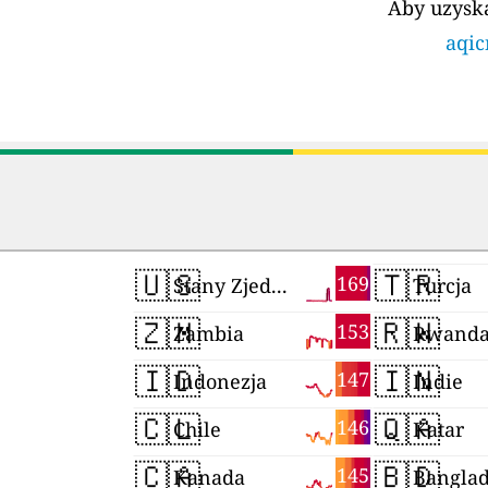
Aby uzyska
aqic
🇺🇸
🇹🇷
169
Stany Zjednoczone
Turcja
🇿🇲
🇷🇼
153
Zambia
Rwand
🇮🇩
🇮🇳
147
Indonezja
Indie
🇨🇱
🇶🇦
146
Chile
Katar
🇨🇦
🇧🇩
145
Kanada
Banglad