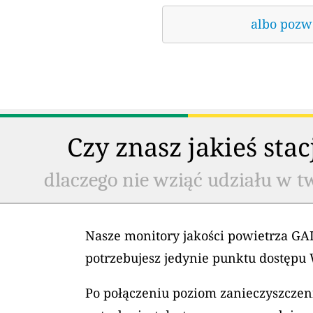
albo pozwó
Czy znasz jakieś sta
dlaczego nie wziąć udziału w t
Nasze monitory jakości powietrza GAI
potrzebujesz jedynie punktu dostępu 
Po połączeniu poziom zanieczyszczeni