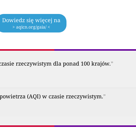
Dowiedz się więcej na
> aqicn.org/gaia/ <
zasie rzeczywistym dla ponad 100 krajów.
”
powietrza (AQI) w czasie rzeczywistym.
”