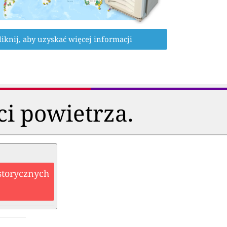
liknij, aby uzyskać więcej informacji
ci powietrza.
storycznych