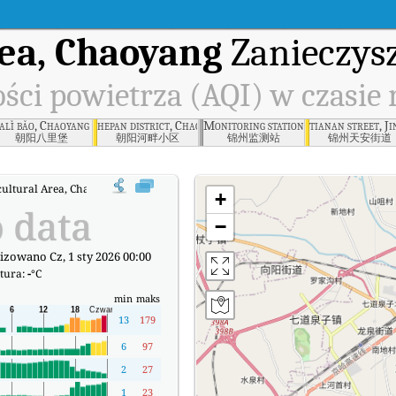
rea, Chaoyang
Zanieczysz
ści powietrza (AQI) w czasie
haoyang
alǐ bǎo, Chaoyang , Chaoyang
hepan district, Chaoyang , Chaoyang
Monitoring station, Jinzhou
tianan street, J
朝阳八里堡
朝阳河畔小区
锦州监测站
锦州天安街道
cultural Area, Chaoyang Wskaźnik Jakości Powietrza (AQI) w czasie rzeczywist
+
 data
−
izowano Cz, 1 sty 2026 00:00
tura:
-
°C
min
maks
13
179
6
97
2
27
1
23