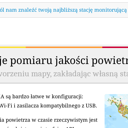
l nam znaleźć twoją najbliższą stację monitorującą
cje pomiaru jakości powiet
worzeniu mapy, zakładając własną st
A są bardzo łatwe w konfiguracji:
Wi-Fi i zasilacza kompatybilnego z USB.
a powietrza w czasie rzeczywistym jest