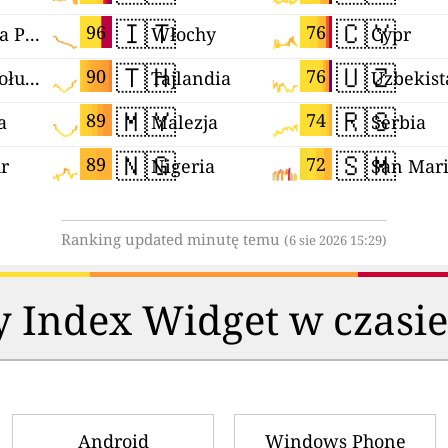
🇮🇹
🇨🇾
96
76
Terytoria Palestyńskie
Włochy
Cypr
🇹🇭
🇺🇿
90
76
Korea Południowa
Tajlandia
Uzbekist
🇲🇾
🇷🇸
89
74
a
Malezja
Serbia
🇳🇬
🇸🇲
89
72
r
Nigeria
San Mar
Ranking updated minutę temu
(6 sie 2026 15:29)
y Index Widget w czasi
Android
Windows Phone