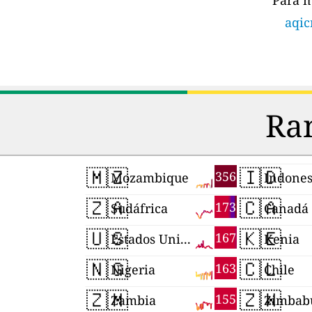
Para m
aqic
Ran
🇲🇿
🇮🇩
356
Mozambique
Indones
🇿🇦
🇨🇦
173
Sudáfrica
Canadá
🇺🇸
🇰🇪
167
Estados Unidos
Kenia
🇳🇬
🇨🇱
163
Nigeria
Chile
🇿🇲
🇿🇼
155
Zambia
Zimbab