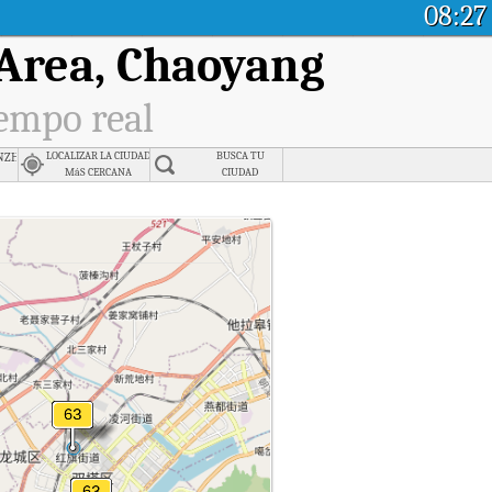
08:27
 Area, Chaoyang
iempo real
inzhou , Jinzhou
LOCALIZAR LA CIUDAD
BUSCA TU
MáS CERCANA
CIUDAD
.