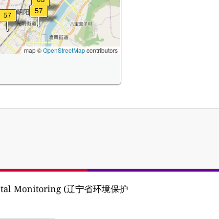
map ©
OpenStreetMap
contributors
mental Monitoring (辽宁省环境保护