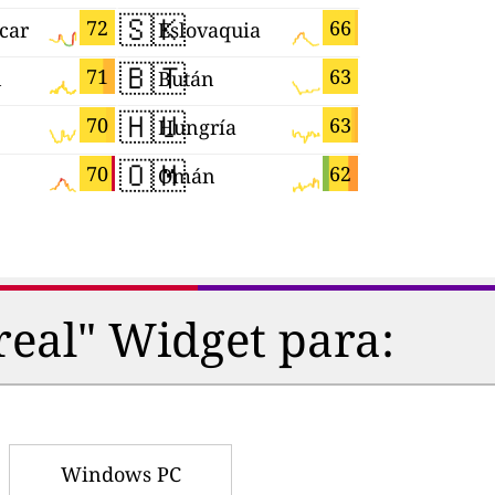
🇸🇰
🇯🇵
72
66
car
Eslovaquia
Japón
🇧🇹
🇧🇷
71
63
n
Bután
Brasil
🇭🇺
🇨🇮
70
63
Hungría
Côte d’Ivo
🇴🇲
🇸🇮
70
62
Omán
Eslovenia
real" Widget para:
Windows PC