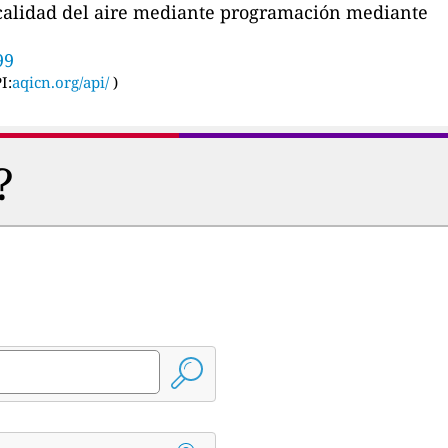
a calidad del aire mediante programación mediante
99
I:
aqicn.org/api/
)
?