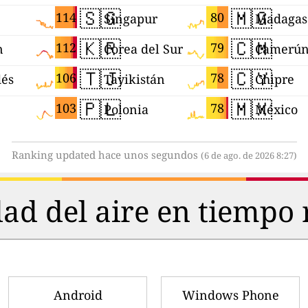
🇸🇬
🇲🇬
114
80
Singapur
Madagas
🇰🇷
🇨🇲
112
79
n
Corea del Sur
Camerú
🇹🇯
🇨🇾
106
78
dés
Tayikistán
Chipre
🇵🇱
🇲🇽
103
78
Polonia
México
Ranking updated hace unos segundos
(6 de ago. de 2026 8:27)
dad del aire en tiempo 
Android
Windows Phone