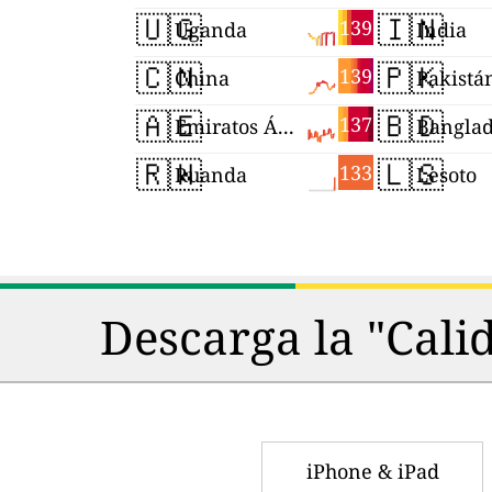
🇺🇬
🇮🇳
139
Uganda
India
🇨🇳
🇵🇰
139
China
Pakistá
🇦🇪
🇧🇩
137
Emiratos Árabes Unidos
Bangla
🇷🇼
🇱🇸
133
Ruanda
Lesoto
Descarga la "Cali
iPhone & iPad