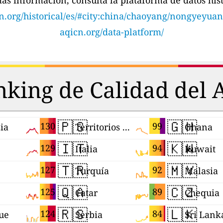
ás información, consulta la plataforma de datos hist
n.org/historical/es/#city:china/chaoyang/nongyeyua
aqicn.org/data-platform/
king de Calidad del 
🇵🇸
🇬🇭
130
99
ia
Territorios Palestinos
Ghana
🇮🇹
🇰🇼
129
94
Italia
Kuwait
🇹🇷
🇲🇾
127
92
Turquía
Malasia
🇶🇦
🇨🇿
125
89
Catar
Chequia
🇷🇸
🇱🇰
124
84
ue
Serbia
Sri Lank