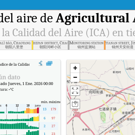
el aire de
Agricultural
 la Calidad del Aire (ICA) en t
haoyang
alǐ bǎo, Chaoyang , Chaoyang
hepan district, Chaoyang , Chaoyang
Monitoring station, Jinzhou
tianan street, J
朝阳八里堡
朝阳河畔小区
锦州监测站
锦州天安街道
ndice de la Calidad del Aire (ICA) de Agricultural Area, Chaoyang en tiempo real
+
ún dato
−
ado Jueves, 1 Ene. 2026 00:00
tura:
-
°C
mín.
máximo
13
179
6
97
2
27
1
23