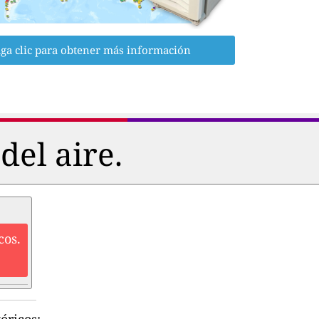
ga clic para obtener más información
del aire.
cos.