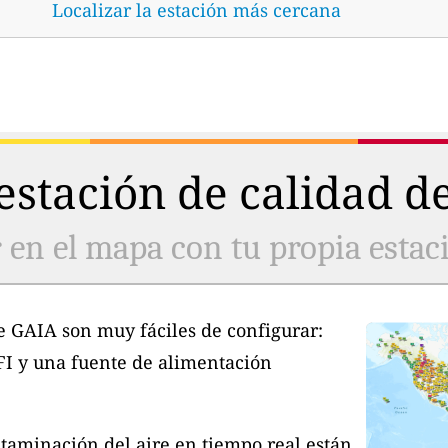
Localizar la estación más cercana
stación de calidad de
 en el mapa con tu propia estaci
e GAIA son muy fáciles de configurar:
FI y una fuente de alimentación
taminación del aire en tiempo real están