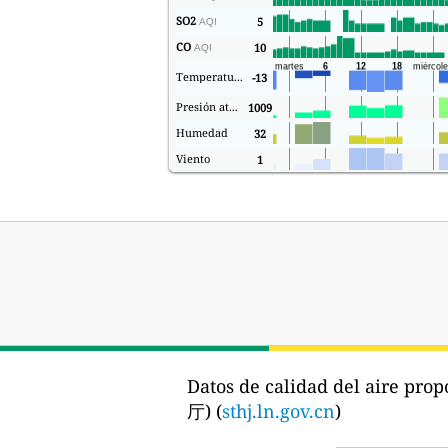
SO2
5
AQI
CO
10
AQI
Temperatura.
-13
Presión atmosférica
1009
Humedad
32
Viento
1
Datos de calidad del aire prop
厅) (
sthj.ln.gov.cn
)