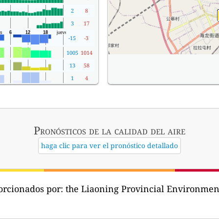
2
8
3
17
-15
-3
1005
1014
13
58
1
4
Pronósticos
de la calidad del aire
haga clic para ver el pronóstico detallado
orcionados por:
the Liaoning Provincial Environ