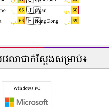
🇯🇵
🇩🇪
66
60
ino
Japan
Germany
🇭🇰
🇨🇿
66
59
a
Hong Kong
Czechia
វេលាជាក់ស្តែងសម្រាប់៖
Windows PC