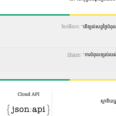
ចែករំលែក: “
តើ​ខ្យល់​សព្វថ្ងៃ
Share
: “
ការបំពុលខ្យល់រ
Cloud API
ស្ថានីយត