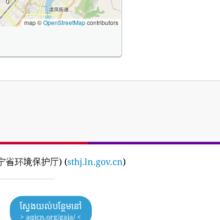
map ©
OpenStreetMap
contributors
g (辽宁省环境保护厅) (
sthj.ln.gov.cn
)
ស្វែងយល់បន្ថែមនៅ
> aqicn.org/gaia/ <