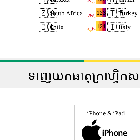
🇿🇦
🇹🇷
123
South Africa
Turkey
🇨🇱
🇮🇹
121
Chile
Italy
ទាញយកធាតុក្រាហ្វិកសន
iPhone & iPad