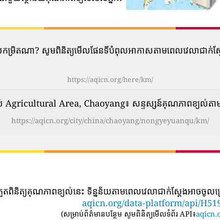
​បំពុល​កម្រិត​ណា? សូមពិនិត្យមើលផែនទីបំពុលអាកាសតាមពេលវេលាជាក់
https://aqicn.org/here/km/
បស់ Agricultural Area, Chaoyang៖ សន្ទស្សន៍គុណភាពខ្យល់តា
https://aqicn.org/city/china/chaoyang/nongyeyuanqu/km/
្រួតពិនិត្យគុណភាពខ្យល់នេះ ទិន្នន័យតាមពេលវេលាជាក់ស្តែងអាចចូលប្
aqicn.org/data-platform/api/H51
(
សម្រាប់ព័ត៌មានបន្ថែម សូមពិនិត្យមើលទំព័រ API៖
aqicn.o