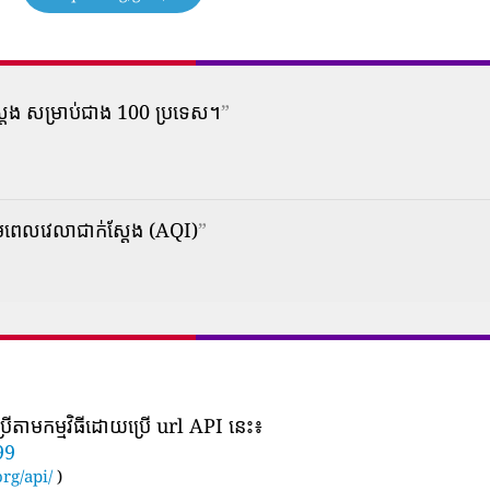
ស្តែង សម្រាប់ជាង 100 ប្រទេស។
”
មពេលវេលាជាក់ស្តែង (AQI)
”
រើតាមកម្មវិធីដោយប្រើ url API នេះ៖
99
rg/api/
)