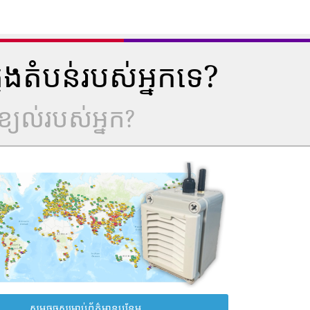
ុងតំបន់របស់អ្នកទេ?
្យល់របស់អ្នក?
សូមចុចសម្រាប់ព័ត៌មានបន្ថែម