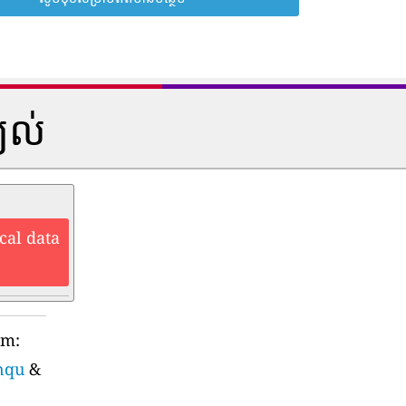
្យល់
cal data
rm:
nqu
&