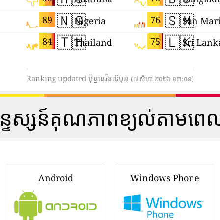
🇳🇬
🇸🇲
89
76
Nigeria
San Mar
🇹🇭
🇱🇰
84
75
Thailand
Sri Lank
Ranking updated ប៉ុន្មានវិនាទីមុន
(៧ សីហា ២០២៦ ១៣:០១)
្ទស្សន៍គុណភាពខ្យល់តាមពេល
Android
Windows Phone