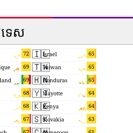
្រទេស
🇮🇱
🇭🇺
72
65
Israel
Hungary
🇹🇼
🇷🇺
69
65
ique
Taiwan
🇭🇳
🇬🇭
69
65
land
Honduras
Ghana
🇾🇹
🇲🇬
68
64
Mayotte
Madagasc
🇰🇪
🇹🇯
68
64
Kenya
Tajikistan
🇸🇰
🇧🇷
67
63
Slovakia
Brazil
🇨🇲
🇲🇨
67
61
esh
Cameroon
Monaco