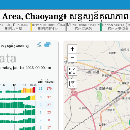
l Area, Chaoyang
៖ សន្ទស្សន៍គុណភាព
haoyang
alǐ bǎo, Chaoyang , Chaoyang
hepan district, Chaoyang , Chaoyang
Monitoring station, Jinzhou
tianan street, J
朝阳八里堡
朝阳河畔小区
锦州监测站
锦州天安街道
:
សន្ទស្សន៍គុណភាពខ្យល់តាមពេលវេលាពិតរបស់ Agricultural Area, Chaoyang (AQI)។
+
ata
−
rsday, Jan 1st 2026, 00:00 am
នាទី
អតិបរមា
13
179
6
97
2
27
1
23
2
8
3
17