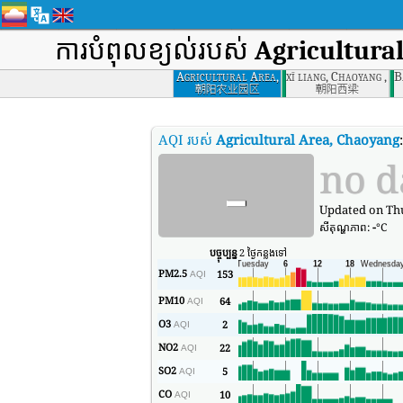
ការបំពុលខ្យល់របស់
Agricultura
Agricultural Area,
xī liang, Chaoyang , C
B
Chaoyang
朝阳农业园区
朝阳西梁
AQI របស់
Agricultural Area, Chaoyang
-
no d
Updated on Thu
សីតុណ្ហភាព:
-
°C
បច្ចុប្បន្ន
2 ថ្ងៃកន្លងទៅ
PM2.5
153
AQI
PM10
64
AQI
O3
2
AQI
NO2
22
AQI
SO2
5
AQI
CO
10
AQI