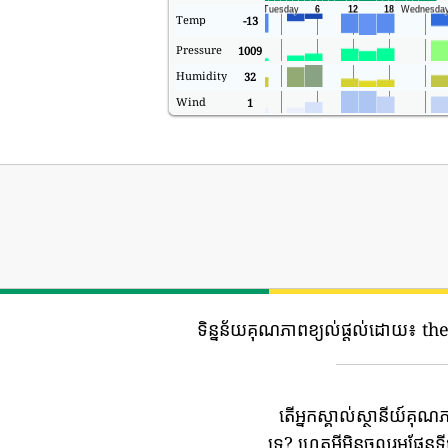
Temp
-13
Pressure
1009
Humidity
32
Wind
1
ទិន្នន័យគុណភាពខ្យល់ផ្តល់ដោយ៖
the
តើអ្នកស្គាល់ស្ថានីយ៍គុណ
ទេ?
ហេតុអ្វីមិនចូលរួមផែន