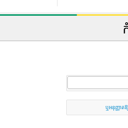
ក
ឬអនុញ្ញាតឱ