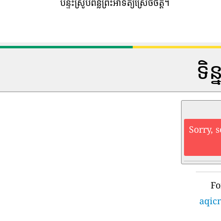
បន្ទះស្រូបពន្លឺព្រះអាទិត្យស្រេចចិត្ត។
ទិន
Sorry, 
Fo
aqic