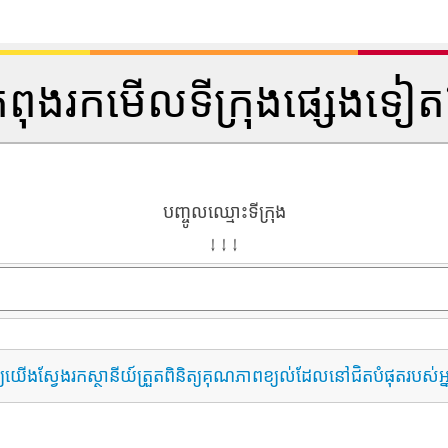
ំពុងរកមើលទីក្រុងផ្សេងទៀ
បញ្ចូលឈ្មោះទីក្រុង
↓ ↓ ↓
្យយើងស្វែងរកស្ថានីយ៍ត្រួតពិនិត្យគុណភាពខ្យល់ដែលនៅជិតបំផុតរបស់អ