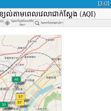
13:01
ខ្យល់តាមពេលវេលាជាក់ស្តែង (AQI)
inzhou , Jinzhou
ស្វែងរកទីក្រុងដែលនៅជិត
ស្វែងរកទីក្រុងផ្សេងទៀត។
បំផុត។