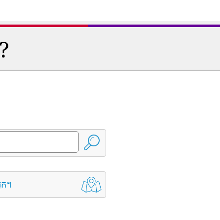
ត?
្នក។