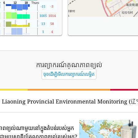
-15
-3
1005
1014
13
58
1
4
ការព្យាករណ៍គុណភាពខ្យល់
ចុចដើម្បីមើលការព្យាករណ៍លម្អិត
 Liaoning Provincial Environmental Monitorin
ភាពខ្យល់ណាមួយនៅក្នុងតំបន់របស់អ្នក
ទីជាមួយស្ថានីយ៍គុណភាពខ្យល់របស់អ្នក?