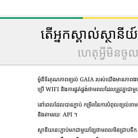
តើអ្នកស្គាល់ស្ថាន
ហេតុអ្វីមិនច
ម៉ូនីទ័រគុណភាពខ្យល់ GAIA របស់យើងមានភាពងាយស្
ប្រើ WIFI និងការផ្គត់ផ្គង់ថាមពលដែលត្រូវគ្នាជា
នៅពេលដែលបានភ្ជាប់ កម្រិតនៃការបំពុលខ្យល់ត
និងតាមរយៈ API ។
ស្ថានីយនេះភ្ជាប់មកជាមួយខ្សែថាមពលមិនជ្រាបទឹក 1