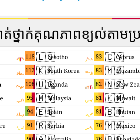
ត់ថ្នាក់គុណភាពខ្យល់តាមប
🇱🇸
🇨🇾
118
83
a
Lesotho
Cyprus
🇰🇷
🇲🇿
112
83
South Korea
Mozamb
🇺🇬
🇳🇿
108
82
n
Uganda
New Zea
🇲🇾
🇰🇼
95
81
ne
Malaysia
Kuwait
🇪🇸
🇧🇹
94
81
Spain
Bhutan
🇷🇸
🇲🇽
91
76
re
Serbia
Mexico
🇦🇺
🇧🇩
90
76
Australia
Banglad