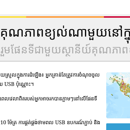
ីយ៍គុណភាពខ្យល់ណាមួយនៅក្ន
ូលរួមផែនទីជាមួយស្ថានីយ៍គុណភាពខ
រួលក្នុងការដំឡើង៖ អ្នកគ្រាន់តែត្រូវការចំណុចចូល
មួយ USB ប៉ុណ្ណោះ។
ាមពេលវេលាពិតរបស់អ្នកអាចរកបានភ្លាមៗនៅលើផែនទី
0 ម៉ែត្រ ការផ្គត់ផ្គង់ថាមពល USB ឧបករណ៍ភ្ជាប់ និង