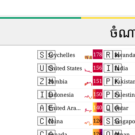
ចំណា
🇸🇨
🇷🇼
178
Seychelles
Rwand
🇺🇸
🇮🇳
156
United States
India
🇿🇲
🇵🇰
151
Zambia
Pakista
🇮🇩
🇵🇸
150
Indonesia
Palesti
🇦🇪
🇶🇦
140
United Arab Emirates
Qatar
🇨🇳
🇸🇬
126
China
Singapo
🇨🇦
🇴🇲
126
Canada
Oman