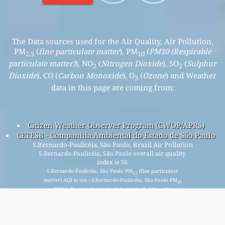
The Data sources used for the Air Quality, Air Pollution,
PM
(
fine particulate matter
), PM
(
PM10 (Respirable
2.5
10
particulate matter)
), NO
(
Nitrogen Dioxide
), SO
(
Sulphur
2
2
Dioxide
), CO (
Carbon Monoxide
), O
(
Ozone
) and Weather
3
data in this page are coming from:
Citizen Weather Observer Program (CWOP/APRS)
CETESB - Companhia Ambiental do Estado de São Paulo
S.Bernardo-Paulicéia, São Paulo, Brazil Air Pollution
S.Bernardo-Paulicéia, São Paulo overall air quality
index is 56
S.Bernardo-Paulicéia, São Paulo PM
(fine particulate
2.5
matter) AQI is n/a - S.Bernardo-Paulicéia, São Paulo PM
10
(PM10 (Respirable particulate matter)) AQI is 56 -
S.Bernardo-Paulicéia, São Paulo NO
(Nitrogen Dioxide) AQI
2
is n/a - S.Bernardo-Paulicéia, São Paulo SO
(Sulphur Dioxide)
2
AQI is n/a - S.Bernardo-Paulicéia, São Paulo O
(Ozone) AQI is
3
n/a - S.Bernardo-Paulicéia, São Paulo CO (Carbon Monoxide)