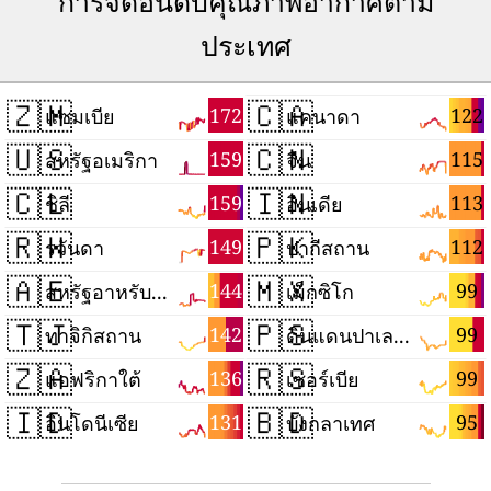
การจัดอันดับคุณภาพอากาศตาม
ประเทศ
🇿🇲
🇨🇦
172
122
แซมเบีย
แคนาดา
🇺🇸
🇨🇳
159
115
สหรัฐอเมริกา
จีน
🇨🇱
🇮🇳
159
113
ชิลี
อินเดีย
🇷🇼
🇵🇰
149
112
รวันดา
ปากีสถาน
🇦🇪
🇲🇽
144
99
สหรัฐอาหรับเอมิเรตส์
เม็กซิโก
🇹🇯
🇵🇸
142
99
ทาจิกิสถาน
ดินแดนปาเลสไตน์
🇿🇦
🇷🇸
136
99
แอฟริกาใต้
เซอร์เบีย
🇮🇩
🇧🇩
131
95
อินโดนีเซีย
บังกลาเทศ