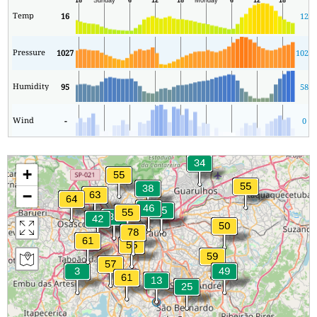
Temp
16
12
Pressure
1027
1022
Humidity
95
58
Wind
-
0
+
−