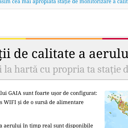
găsim cea mai apropiată stație de monitorizare a calit
ii de calitate a aerul
i la hartă cu propria ta stație d
lui GAIA sunt foarte ușor de configurat:
s WIFI și de o sursă de alimentare
a aerului în timp real sunt disponibile