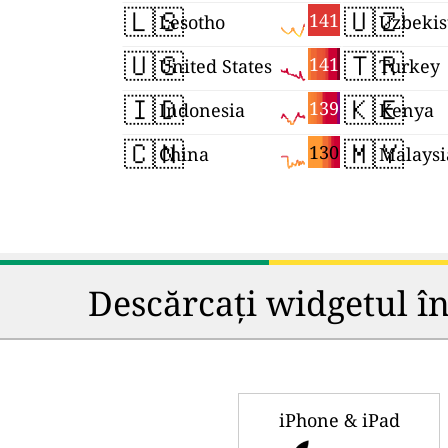
🇱🇸
🇺🇿
141
Lesotho
Uzbekis
🇺🇸
🇹🇷
141
United States
Turkey
🇮🇩
🇰🇪
139
Indonesia
Kenya
🇨🇳
🇲🇾
130
China
Malaysi
Descărcați widgetul în
iPhone & iPad