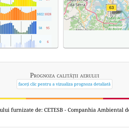
1022
1028
58
95
0
6
Prognoza calității aerului
faceți clic pentru a vizualiza prognoza detaliată
ului furnizate de:
CETESB - Companhia Ambiental do