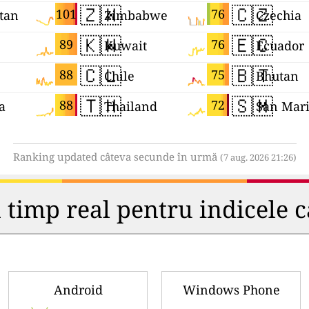
🇿🇼
🇨🇿
101
76
tan
Zimbabwe
Czechia
🇰🇼
🇪🇨
89
76
Kuwait
Ecuador
🇨🇱
🇧🇹
88
75
Chile
Bhutan
🇹🇭
🇸🇲
88
72
a
Thailand
San Mar
Ranking updated câteva secunde în urmă
(7 aug. 2026 21:26)
 timp real pentru indicele ca
Android
Windows Phone