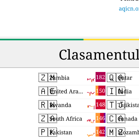
aqicn.o
Clasamentul 
🇿🇲
🇶🇦
182
Zambia
Qatar
🇦🇪
🇮🇳
150
United Arab Emirates
India
🇷🇼
🇹🇯
148
Rwanda
Tajikist
🇿🇦
🇨🇦
146
South Africa
Canada
🇵🇰
🇲🇿
142
Pakistan
Mozamb