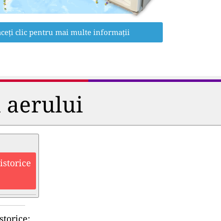
ceți clic pentru mai multe informații
a aerului
istorice
storice: