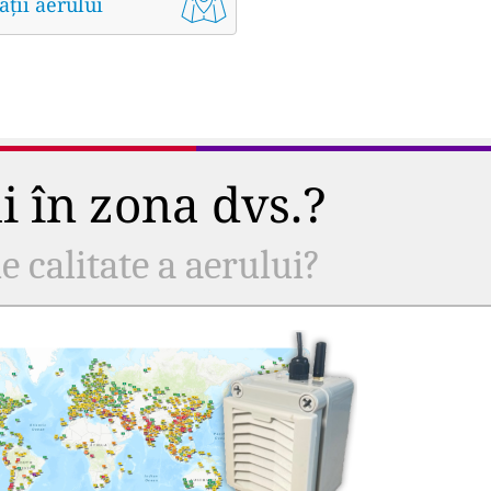
ății aerului
ui în zona dvs.?
e calitate a aerului?