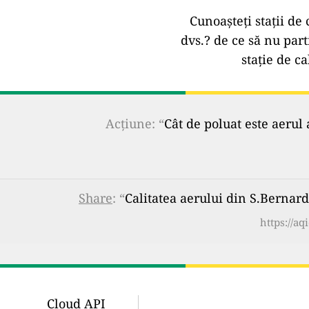
Cunoașteți stații de 
dvs.?
de ce să nu part
stație de ca
Acțiune: “
Cât de poluat este aerul 
Share
: “
Calitatea aerului din S.Bernard
https://aq
Cloud API