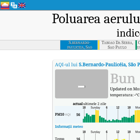
Poluarea aerulu
indic
S.bernardo-
Taboao Da Serra,
C
pauliceia, Sao
Sao Paulo
u
Paulo
AQI-ul lui
S.Bernardo-Paulicéia, São 
-
Bun
Updated on Mon
temperatura:
-
°C
actual
ultimele 2 zile
PM10
56
AQI
Informații meteo
Temp
16