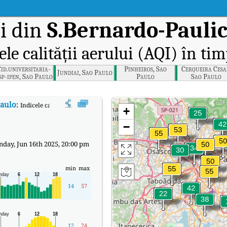
i din
S.Bernardo-Paulic
ele calității aerului (AQI) în tim
id.universitaria-
Pinheiros, Sao
Cerqueira Cesa
Jundiai, Sao Paulo
sp-ipen, Sao Paulo
Paulo
Sao Paulo
Paulo
:
Indicele calității aerului (AQI) în timp real al lui S.Bernardo-Paulicéia,
+
−
day, Jun 16th 2025, 20:00 pm
min
max
14
57
12
24