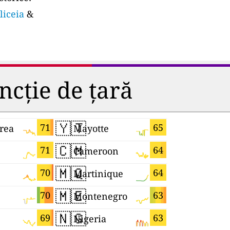
liceia
&
ncție de țară
🇾🇹
🇯🇵
71
65
rea
Mayotte
Japan
🇨🇲
🇱🇰
71
64
Cameroon
Sri Lanka
🇲🇶
🇹🇼
70
64
Martinique
Taiwan
🇲🇪
🇪🇸
70
63
Montenegro
Spain
🇳🇬
🇭🇺
69
63
Nigeria
Hungary