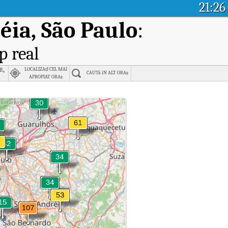
21:26
éia, São Paulo
:
p real
r,
LOCALIZAțI CEL MAI
CAUTă îN ALT ORAș
APROPIAT ORAș
 São Paulo.