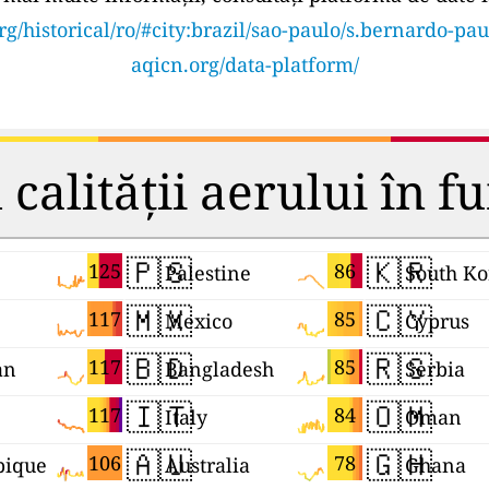
rg/historical/ro/#city:brazil/sao-paulo/s.bernardo-pau
aqicn.org/data-platform/
calității aerului în fu
🇵🇸
🇰🇷
125
86
Palestine
South Ko
🇲🇽
🇨🇾
117
85
Mexico
Cyprus
🇧🇩
🇷🇸
117
85
an
Bangladesh
Serbia
🇮🇹
🇴🇲
117
84
Italy
Oman
🇦🇺
🇬🇭
106
78
ique
Australia
Ghana