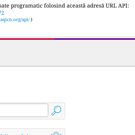
ccesate programatic folosind această adresă URL API:
72
:
aqicn.org/api/
)