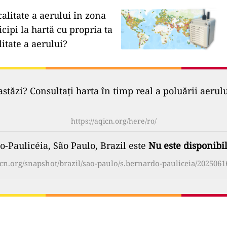
calitate a aerului în zona
icipi la hartă cu propria ta
litate a aerului?
astăzi? Consultați harta în timp real a poluării aerul
https://aqicn.org/here/ro/
o-Paulicéia, São Paulo, Brazil este
Nu este disponibi
icn.org/snapshot/brazil/sao-paulo/s.bernardo-pauliceia/2025061