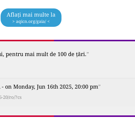
Aflați mai multe la
> aqicn.org/gaia/ <
ui, pentru mai mult de 100 de țări.
”
l
- on Monday, Jun 16th 2025, 20:00 pm
”
6-20/ro/?cs