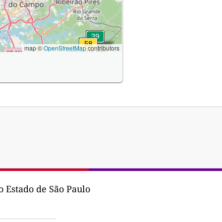
map ©
OpenStreetMap
contributors
 Estado de São Paulo