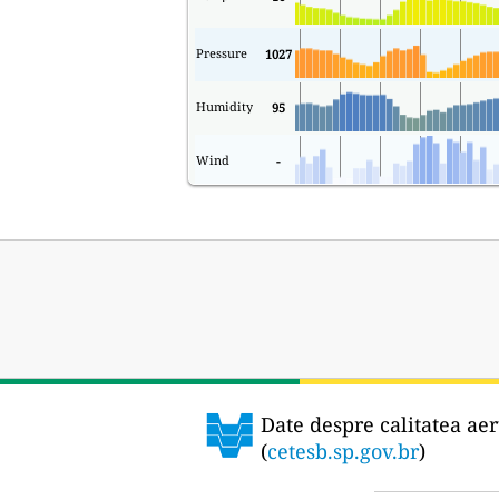
Pressure
1027
Humidity
95
Wind
-
Date despre calitatea aer
(
cetesb.sp.gov.br
)