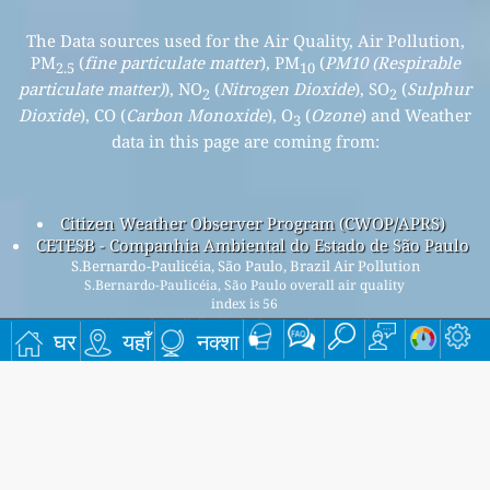
The Data sources used for the Air Quality, Air Pollution,
PM
(
fine particulate matter
), PM
(
PM10 (Respirable
2.5
10
particulate matter)
), NO
(
Nitrogen Dioxide
), SO
(
Sulphur
2
2
Dioxide
), CO (
Carbon Monoxide
), O
(
Ozone
) and Weather
3
data in this page are coming from:
Citizen Weather Observer Program (CWOP/APRS)
CETESB - Companhia Ambiental do Estado de São Paulo
S.Bernardo-Paulicéia, São Paulo, Brazil Air Pollution
S.Bernardo-Paulicéia, São Paulo overall air quality
index is 56
S.Bernardo-Paulicéia, São Paulo PM
(fine particulate
2.5
घर
यहाँ
नक्शा
matter) AQI is n/a - S.Bernardo-Paulicéia, São Paulo PM
10
(PM10 (Respirable particulate matter)) AQI is 56 -
S.Bernardo-Paulicéia, São Paulo NO
(Nitrogen Dioxide) AQI
2
is n/a - S.Bernardo-Paulicéia, São Paulo SO
(Sulphur Dioxide)
2
AQI is n/a - S.Bernardo-Paulicéia, São Paulo O
(Ozone) AQI is
3
n/a - S.Bernardo-Paulicéia, São Paulo CO (Carbon Monoxide)
AQI is n/a -