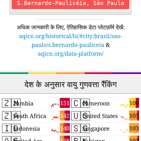
S.Bernardo-Paulicéia, São Paulo
अधिक जानकारी के लिए, ऐतिहासिक डेटा प्लेटफ़ॉर्म देखें:
aqicn.org/historical/hi/#city:brazil/sao-
paulo/s.bernardo-pauliceia
&
aqicn.org/data-platform/
देश के अनुसार वायु गुणवत्ता रैंकिंग
🇿🇲
🇨🇲
151
106
Zambia
Cameroon
🇿🇦
🇺🇸
142
105
South Africa
United States
🇮🇩
🇸🇬
140
103
Indonesia
Singapore
🇦🇪
🇵🇰
138
103
United Arab Emirates
Pakistan