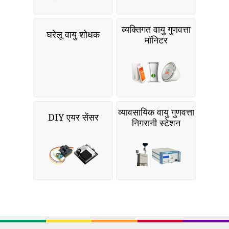
व्यक्तिगत वायु गुणवत्ता
घरेलू वायु शोधक
मॉनिटर
व्यावसायिक वायु गुणवत्ता
DIY एयर सेंसर
निगरानी स्टेशन