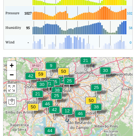
Pressure
1027
1022
Humidity
95
58
Wind
-
0
+
−