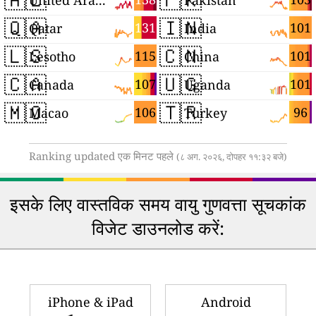
🇶🇦
🇮🇳
131
101
Qatar
India
🇱🇸
🇨🇳
115
101
Lesotho
China
🇨🇦
🇺🇬
107
101
Canada
Uganda
🇲🇴
🇹🇷
106
96
Macao
Turkey
Ranking updated एक मिनट पहले
(८ अग. २०२६, दोपहर ११:३२ बजे)
इसके लिए वास्तविक समय वायु गुणवत्ता सूचकांक
विजेट डाउनलोड करें:
iPhone & iPad
Android