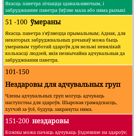
Якасць паветра лічыцца здавальняючым, і
забруджванне паветра ўяўляе мала або няма рызыкі
51 -100
ўмераны
Якасць паветра з'яўляецца прымальным; Аднак, для
некаторых забруджвальных рэчываў можа быць
умераным турботай здароўя для вельмі невялікай
колькасці людзей, якія незвычайна адчувальныя да
забруджвання паветра.
101-150
Нездаровы для адчувальных груп
Члены адчувальных груп могуць адчуваць
наступствы для здароўя. Шырокая грамадскасць,
хутчэй за ўсё, будуць закрануты няма.
151-200
нездаровы
Кожны можа пачаць адчуваць ўздзеянне на здароўе;