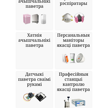
ачышчальнікі
рэспіратары
паветра
Хатнія
Персанальныя
ачышчальнікі
маніторы
паветра
якасці паветра
Датчыкі
Прафесійныя
паветра сваімі
станцыі
рукамі
кантролю
якасці паветра