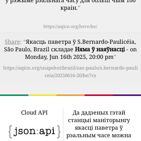
ў рэжыме рэальнага часу для больш чым 100
краін.
”
https://aqicn.org/here/be/
Share
: “
Якасць паветра ў S.Bernardo-Paulicéia,
São Paulo, Brazil складае
Няма ў наяўнасці
- on
Monday, Jun 16th 2025, 20:00 pm
”
https://aqicn.org/snapshot/brazil/sao-paulo/s.bernardo-pauli
ceia/20250616-20/be/?cs
Cloud API
Да дадзеных гэтай
станцыі маніторынгу
якасці паветра ў
рэальным часе можна