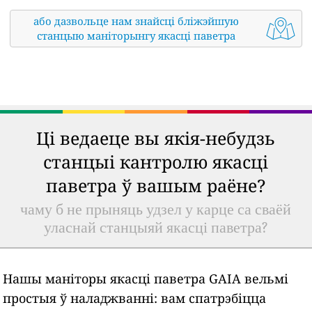
або дазвольце нам знайсці бліжэйшую
станцыю маніторынгу якасці паветра
Ці ведаеце вы якія-небудзь
станцыі кантролю якасці
паветра ў вашым раёне?
чаму б не прыняць удзел у карце са сваёй
уласнай станцыяй якасці паветра?
Нашы маніторы якасці паветра GAIA вельмі
простыя ў наладжванні: вам спатрэбіцца