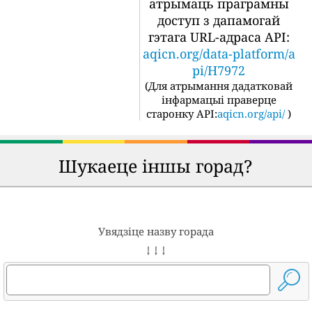
атрымаць праграмны
доступ з дапамогай
гэтага URL-адраса API:
aqicn.org/data-platform/a
pi/H7972
(
Для атрымання дадатковай
інфармацыі праверце
старонку API:
aqicn.org/api/
)
Шукаеце іншы горад?
Увядзіце назву горада
↓ ↓ ↓