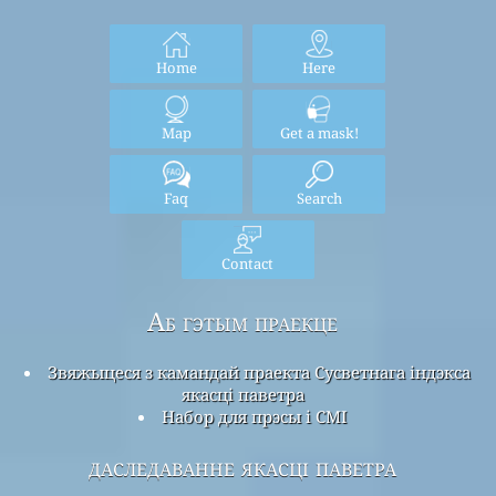
Home
Here
Map
Get a mask!
Faq
Search
Contact
Аб гэтым праекце
Звяжыцеся з камандай праекта Сусветнага індэкса
якасці паветра
Набор для прэсы і СМІ
даследаванне якасці паветра