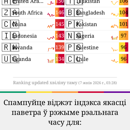
🇦🇪
🇹🇯
150
106
United Arab Emirates
Tajikistan
🇿🇦
🇧🇩
146
104
South Africa
Bangladesh
🇨🇳
🇵🇰
145
101
China
Pakistan
🇮🇩
🇳🇬
143
97
Indonesia
Nigeria
🇷🇼
🇵🇸
139
96
Rwanda
Palestine
🇺🇬
🇨🇱
134
96
Uganda
Chile
Ranking updated хвіліну таму
(7 жнів 2026 г., 03:28)
Спампуйце віджэт індэкса якасці
паветра ў рэжыме рэальнага
часу для: