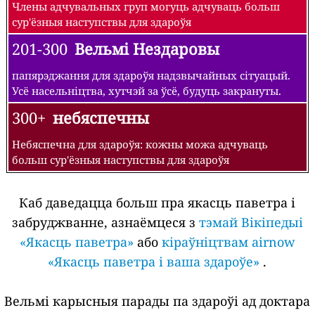
Члены адчувальных груп могуць адчуваць больш
сур'ёзныя наступствы для здароўя
201-300
Вельмі Нездаровы
папярэджання для здароўя надзвычайных сітуацый.
Усё насельніцтва, хутчэй за ўсё, будуць закрануты.
300+
небяспечны
Небяспечна для здароўя: кожны можа адчуваць
больш сур'ёзныя наступствы для здароўя
Каб даведацца больш пра якасць паветра і
забруджванне, азнаёмцеся з
тэмай Вікіпедыі
«Якасць паветра»
або
кіраўніцтвам airnow
«Якасць паветра і ваша здароўе»
.
Вельмі карысныя парады па здароўі ад доктара