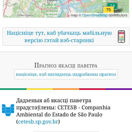
map ©
OpenStreetMap
contributors
Націсніце тут, каб убачыць мабільную
версію гэтай вэб-старонкі
Прагноз якасці паветра
націсніце, каб паглядзець падрабязны прагноз
Дадзеныя аб якасці паветра
прадстаўлены:
CETESB - Companhia
Ambiental do Estado de São Paulo
(
cetesb.sp.gov.br
)