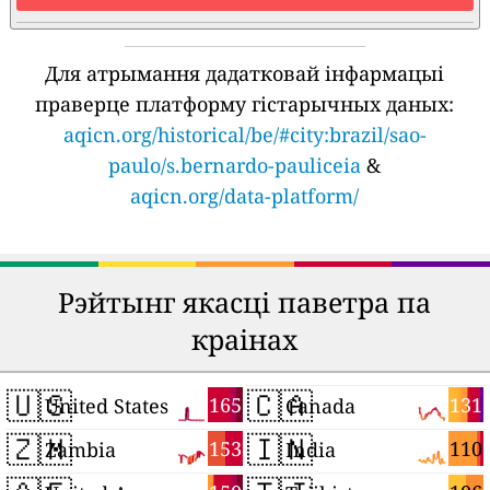
Для атрымання дадатковай інфармацыі
праверце платформу гістарычных даных:
aqicn.org/historical/be/#city:brazil/sao-
paulo/s.bernardo-pauliceia
&
aqicn.org/data-platform/
Рэйтынг якасці паветра па
краінах
🇺🇸
🇨🇦
165
131
United States
Canada
🇿🇲
🇮🇳
153
110
Zambia
India