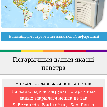
Націсніце для атрымання дадатковай інфармацыі
Гістарычныя даныя якасці
паветра
На жаль... здарылася нешта не так
На жаль, падчас загрузкі гістарычных
даных здарылася нешта не так
S.Bernardo-Paulicéia, São Paulo