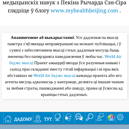
медыцынскіх навук з Пекіна Рычарда Сэн-Сіра
глядзіце ў блогу
www.myhealthbeijing.com
.
Апавяшчэнне аб выкарыстанні
: Усе дадзеныя па якасці
паветра з'яўляюцца неправеранымі на момант публікацыі, і ў
сувязі з забеспячэннем якасці гэтых дадзеныя могуць быць
зменены без папярэдняга паведамлення ў любы час.
World Air
Індэкс якасці
Праект ажыццяўляецца ўсе разумныя навыкі і
сыход пры складанні зместу гэтай інфармацыі і ні пры якіх
абставінах не
World Air Індэкс якасці
каманда праекта або яго
агенты нясуць адказнасць у кантракце, деликта ці іншым чынам
за любыя страты, пашкоджанні або шкоду, прама ці ўскосна ад
крыніцы гэтых дадзеных.
дадому
тут