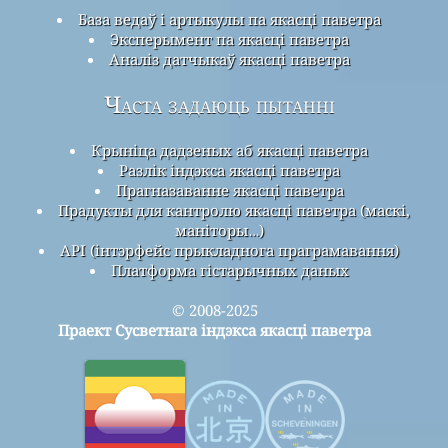
База ведаў і артыкулы па якасці паветра
Эксперымент па якасці паветра
Аналіз датчыкаў якасці паветра
Часта задаюць пытанні
Крыніца дадзеных аб якасці паветра
Разлік індэкса якасці паветра
Прагназаванне якасці паветра
Прадукты для кантролю якасці паветра (маскі,
маніторы…)
API (інтэрфейс прыкладнога праграмавання)
Платформа гістарычных даных
© 2008-2025
Праект Сусветнага індэкса якасці паветра