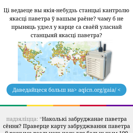
Ці ведаеце вы якія-небудзь станцыі кантролю
якасці паветра ў вашым раёне?
чаму б не
прыняць удзел у карце са сваёй уласнай
станцыяй якасці паветра?
Даведайцеся больш на
> aqicn.org/gaia/ <
падзяліцца: “
Наколькі забруджанае паветра
сёння? Праверце карту забруджвання паветра