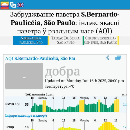
Забруджванне паветра
S.Bernardo-
Paulicéia, São Paulo
: індэкс якасці
паветра ў рэальным часе (AQI)
S.bernardo-
Taboao Da Serra,
Cid.universitaria-
pauliceia, Sao
Sao Paulo
usp-ipen, Sao Paulo
Paulo
AQI
S.Bernardo-Paulicéia, São Paulo
:
Індэкс якасці паветра S.Be
добра
-
Updated on Monday, Jun 16th 2025, 20:00 pm
тэмпература:
-
°C
ток
апошнія 2 дні
мін
PM10
56
14
AQI
Інфармацыя пра надвор'е
Temp
16
12