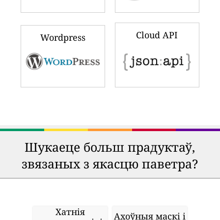
Cloud API
Wordpress
Шукаеце больш прадуктаў,
звязаных з якасцю паветра?
Хатнія
Ахоўныя маскі і