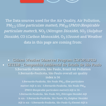
The Data sources used for the Air Quality, Air Pollution,
PM
(
fine particulate matter
), PM
(
PM10 (Respirable
2.5
10
particulate matter)
), NO
(
Nitrogen Dioxide
), SO
(
Sulphur
2
2
Dioxide
), CO (
Carbon Monoxide
), O
(
Ozone
) and Weather
3
data in this page are coming from:
Citizen Weather Observer Program (CWOP/APRS)
CETESB - Companhia Ambiental do Estado de São Paulo
S.Bernardo-Paulicéia, São Paulo, Brazil Air Pollution
S.Bernardo-Paulicéia, São Paulo overall air quality
index is 56
S.Bernardo-Paulicéia, São Paulo PM
(fine particulate
2.5
matter) AQI is n/a - S.Bernardo-Paulicéia, São Paulo PM
10
(PM10 (Respirable particulate matter)) AQI is 56 -
S.Bernardo-Paulicéia, São Paulo NO
(Nitrogen Dioxide) AQI
2
is n/a - S.Bernardo-Paulicéia, São Paulo SO
(Sulphur Dioxide)
2
AQI is n/a - S.Bernardo-Paulicéia, São Paulo O
(Ozone) AQI is
3