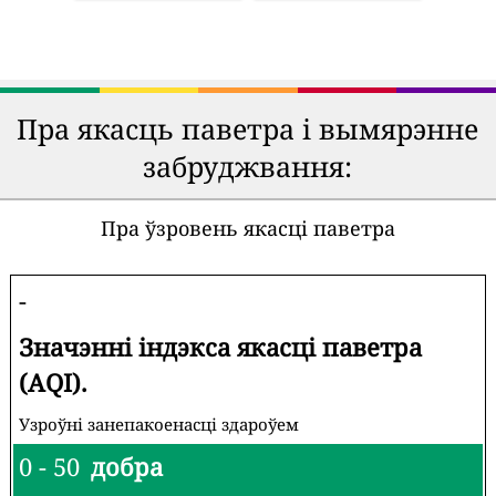
Пра якасць паветра і вымярэнне
забруджвання:
Пра ўзровень якасці паветра
-
Значэнні індэкса якасці паветра
(AQI).
Узроўні занепакоенасці здароўем
0 - 50
добра