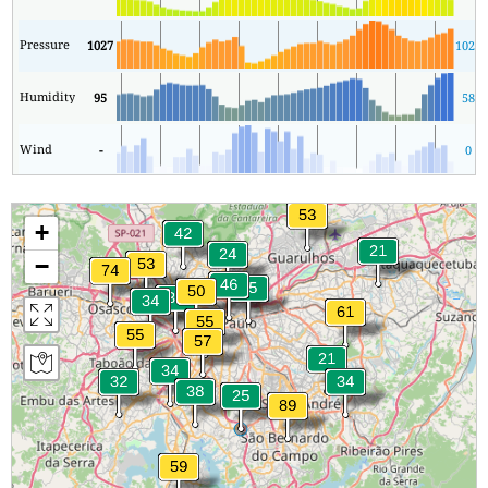
Pressure
1027
1022
Humidity
95
58
Wind
-
0
+
−