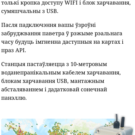
толькі кропка доступу WIFI і блок харчавання,
сумяшчальны з USB.
Пасля падключэння вашы ўзроўні
забруджвання паветра ў рэжыме рэальнага
часу будуць імгненна даступныя на картах і
праз API.
Станцыя пастаўляецца з 10-метровым
воданепранікальным кабелем харчавання,
блокам харчавання USB, мантажным
абсталяваннем і дадатковай сонечнай
панэллю.