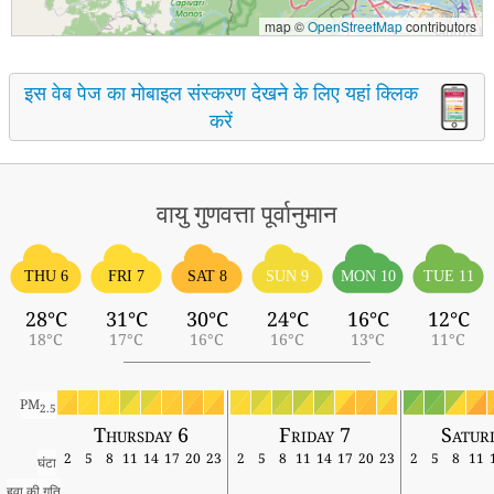
map ©
OpenStreetMap
contributors
इस वेब पेज का मोबाइल संस्करण देखने के लिए यहां क्लिक
करें
वायु गुणवत्ता पूर्वानुमान
THU 6
FRI 7
SAT 8
SUN 9
MON 10
TUE 11
28°C
31°C
30°C
24°C
16°C
12°C
18°C
17°C
16°C
16°C
13°C
11°C
PM
2.5
Thursday 6
Friday 7
Satur
2
5
8
11
14
17
20
23
2
5
8
11
14
17
20
23
2
5
8
11
घंटा
हवा की गति