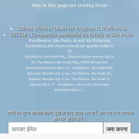
data in this page are coming from:
Citizen Weather Observer Program (CWOP/APRS)
CETESB - Companhia Ambiental do Estado de São Paulo
Parelheiros, São Paulo, Brazil Air Pollution
Parelheiros, São Paulo overall air quality index is
35
Parelheiros, São Paulo PM
(fine particulate matter) AQI is
2.5
34 - Parelheiros, São Paulo PM
(PM10 (Respirable
10
particulate matter)) AQI is 35 - Parelheiros, São Paulo NO
2
(Nitrogen Dioxide) AQI is n/a - Parelheiros, São Paulo SO
2
(Sulphur Dioxide) AQI is n/a - Parelheiros, São Paulo O
3
(Ozone) AQI is 17 - Parelheiros, São Paulo CO (Carbon
Monoxide) AQI is 5 -
हमारी निःशुल्क मासिक मेलिंग सूची के लिए साइन अप करें, और नए लेख उपलब्ध
होने पर सूचित करें।
जमा करना