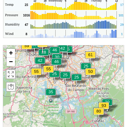
Temp
25
17
Pressure
1016
1016
Humidity
47
29
Wind
8
1
+
−