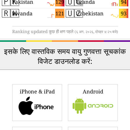
🇵🇰
🇺🇬
129
94
Pakistan
Uganda
🇷🇼
🇺🇿
121
93
Rwanda
Uzbekistan
Ranking updated कुछ ही क्षण पहले
(६ अग. २०२६, दोपहर ४:२५ बजे)
इसके लिए वास्तविक समय वायु गुणवत्ता सूचकांक
विजेट डाउनलोड करें:
iPhone & iPad
Android