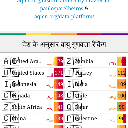
aqicn.org/historical/hi/#city:brazil/sao-
paulo/parelheiros
&
aqicn.org/data-platform/
देश के अनुसार वायु गुणवत्ता रैंकिंग
🇦🇪
🇿🇲
179
118
United Arab Emirates
Zambia
🇺🇸
🇹🇷
171
112
United States
Turkey
🇮🇩
🇮🇳
149
109
Indonesia
India
🇨🇦
🇨🇱
148
100
Canada
Chile
🇿🇦
🇶🇦
141
99
South Africa
Qatar
🇨🇳
🇵🇸
139
96
China
Palestine