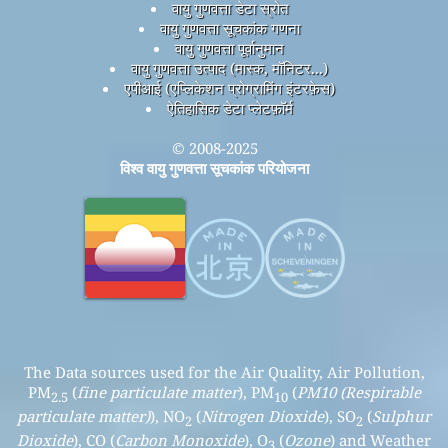
वायु गुणवत्ता डेटा स्रोत
वायु गुणवत्ता सूचकांक गणना
वायु गुणवत्ता पूर्वानुमान
वायु गुणवत्ता उत्पाद (मास्क, मॉनिटर...)
एपीआई (एप्लिकेशन प्रोग्रामिंग इंटरफ़ेस)
ऐतिहासिक डेटा प्लेटफ़ॉर्म
© 2008-2025
विश्व वायु गुणवत्ता सूचकांक परियोजना
The Data sources used for the Air Quality, Air Pollution,
PM
(
fine particulate matter
), PM
(
PM10 (Respirable
2.5
10
particulate matter)
), NO
(
Nitrogen Dioxide
), SO
(
Sulphur
2
2
Dioxide
), CO (
Carbon Monoxide
), O
(
Ozone
) and Weather
3