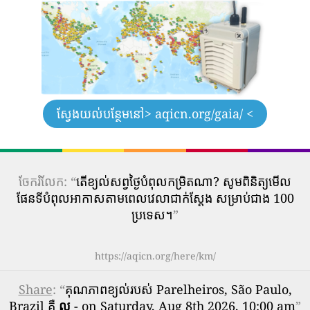
ស្វែងយល់បន្ថែមនៅ
> aqicn.org/gaia/ <
ចែករំលែក: “
តើ​ខ្យល់​សព្វថ្ងៃ​បំពុល​កម្រិត​ណា? សូមពិនិត្យមើល
ផែនទីបំពុលអាកាសតាមពេលវេលាជាក់ស្តែង សម្រាប់ជាង 100
ប្រទេស។
”
https://aqicn.org/here/km/
Share
: “
គុណភាពខ្យល់របស់ Parelheiros, São Paulo,
Brazil គឺ
ល្អ
- on Saturday, Aug 8th 2026, 10:00 am
”