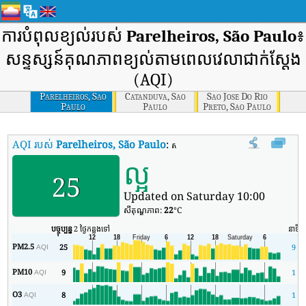
ការបំពុលខ្យល់របស់
Parelheiros, São Paulo
៖
សន្ទស្សន៍គុណភាពខ្យល់តាមពេលវេលាជាក់ស្តែង
(AQI)
Parelheiros, Sao
Catanduva, Sao
Sao Jose Do Rio
Paulo
Paulo
Preto, Sao Paulo
AQI របស់
Parelheiros, São Paulo
:
សន្ទស្សន៍គុណភាពខ្យល់តាមពេលវេលាពិតរ
ល្អ
25
Updated on Saturday 10:00
សីតុណ្ហភាព:
22
°C
បច្ចុប្បន្ន
2 ថ្ងៃកន្លងទៅ
នាទី
PM2.5
25
9
AQI
PM10
9
1
AQI
O3
8
1
AQI