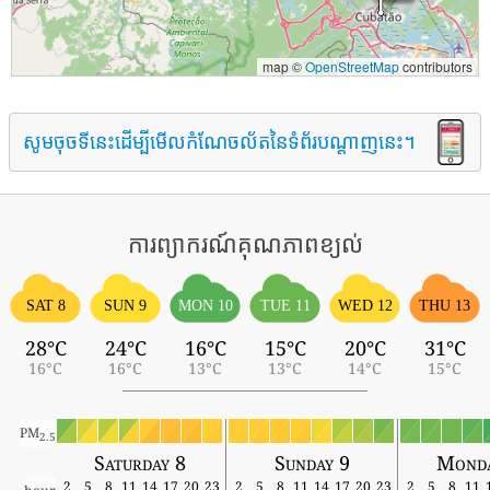
map ©
OpenStreetMap
contributors
សូមចុចទីនេះដើម្បីមើលកំណែចល័តនៃទំព័របណ្តាញនេះ។
ការព្យាករណ៍គុណភាពខ្យល់
SAT 8
SUN 9
MON 10
TUE 11
WED 12
THU 13
28°C
24°C
16°C
15°C
20°C
31°C
16°C
16°C
13°C
13°C
14°C
15°C
PM
2.5
Saturday 8
Sunday 9
Monda
2
5
8
11
14
17
20
23
2
5
8
11
14
17
20
23
2
5
8
11