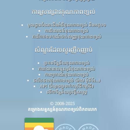
ការស្រាវជ្រាវគុណភាពខ្យល់
មូលដ្ឋានចំណេះដឹងអំពីគុណភាពខ្យល់ និងអត្ថបទ
ការពិសោធន៍គុណភាពខ្យល់
ការវិភាគឧបករណ៍ចាប់សញ្ញាគុណភាពខ្យល់
សំណួរដែលសួរញឹកញាប់
ប្រភពទិន្នន័យគុណភាពខ្យល់
ការគណនាសន្ទស្សន៍គុណភាពខ្យល់
ការព្យាករណ៍គុណភាពខ្យល់
ផលិតផលគុណភាពខ្យល់ (ម៉ាស ម៉ូនីទ័រ...)
API (ចំណុចប្រទាក់កម្មវិធីកម្មវិធី)
វេទិកាទិន្នន័យប្រវត្តិសាស្ត្រ
© 2008-2025
គម្រោងសន្ទស្សន៍គុណភាពខ្យល់ពិភពលោក