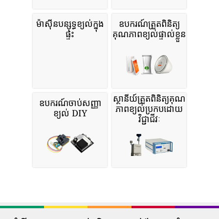
ម៉ាស៊ីនបន្សុទ្ធខ្យល់ក្នុង
ឧបករណ៍ត្រួតពិនិត្យ
ផ្ទះ
គុណភាពខ្យល់ផ្ទាល់ខ្លួន
ស្ថានីយ៍ត្រួតពិនិត្យគុណ
ឧបករណ៍ចាប់សញ្ញា
ភាពខ្យល់ប្រកបដោយ
ខ្យល់ DIY
វិជ្ជាជីវៈ