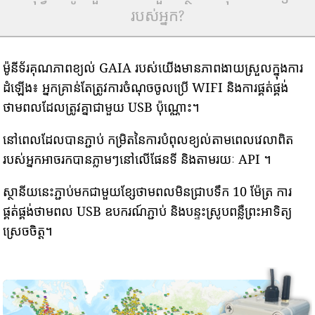
របស់អ្នក?
ម៉ូនីទ័រគុណភាពខ្យល់ GAIA របស់យើងមានភាពងាយស្រួលក្នុងការ
ដំឡើង៖ អ្នកគ្រាន់តែត្រូវការចំណុចចូលប្រើ WIFI និងការផ្គត់ផ្គង់
ថាមពលដែលត្រូវគ្នាជាមួយ USB ប៉ុណ្ណោះ។
នៅពេលដែលបានភ្ជាប់ កម្រិតនៃការបំពុលខ្យល់តាមពេលវេលាពិត
របស់អ្នកអាចរកបានភ្លាមៗនៅលើផែនទី និងតាមរយៈ API ។
ស្ថានីយនេះភ្ជាប់មកជាមួយខ្សែថាមពលមិនជ្រាបទឹក 10 ម៉ែត្រ ការ
ផ្គត់ផ្គង់ថាមពល USB ឧបករណ៍ភ្ជាប់ និងបន្ទះស្រូបពន្លឺព្រះអាទិត្យ
ស្រេចចិត្ត។