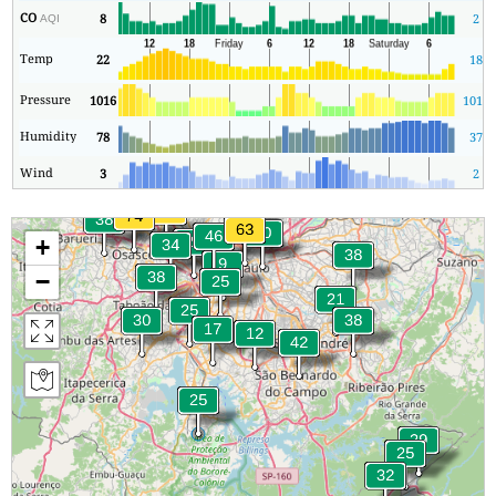
CO
8
2
AQI
Temp
22
18
Pressure
1016
1012
Humidity
78
37
Wind
3
2
+
−