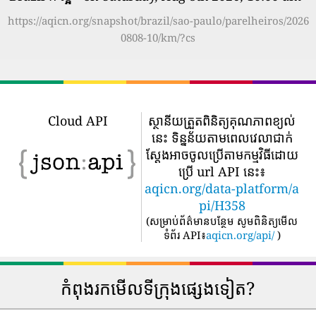
https://aqicn.org/snapshot/brazil/sao-paulo/parelheiros/2026
0808-10/km/?cs
Cloud API
ស្ថានីយត្រួតពិនិត្យគុណភាពខ្យល់
នេះ ទិន្នន័យតាមពេលវេលាជាក់
ស្តែងអាចចូលប្រើតាមកម្មវិធីដោយ
ប្រើ url API នេះ៖
aqicn.org/data-platform/a
pi/H358
(
សម្រាប់ព័ត៌មានបន្ថែម សូមពិនិត្យមើល
ទំព័រ API៖
aqicn.org/api/
)
កំពុងរកមើលទីក្រុងផ្សេងទៀត?