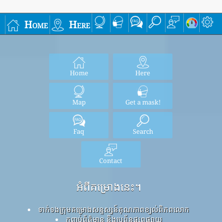
Home
Here
Home
Here
Map
Get a mask!
Faq
Search
Contact
អំពីគម្រោងនេះ។
ទាក់ទងក្រុមគម្រោងសន្ទស្សន៍គុណភាពខ្យល់ពិភពលោក
កញ្ចប់ព័ត៌មាន និងប្រព័ន្ធផ្សព្វផ្សាយ