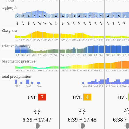
hour
ល្បឿនខ្យល់
2
3
4
7
7
5
3
4
4
2
3
4
5
5
5
5
4
5
5
6
សីតុណ្ហភាព
17°
17°
20°
26°
27°
25°
22°
22°
22°
20°
19°
24°
21°
17°
17°
16°
16°
15°
15°
16°
relative humidity
94
94
75
47
47
48
57
59
57
61
76
61
74
90
94
94
92
96
95
92
barometric pressure
1012
1013
1013
1011
1009
1009
1012
1013
1012
1013
1017
1016
1015
1018
1021
1021
1021
1022
1025
1026
1
total precipitation
NaN
0.3
0.1
0.1
0.1
0.3
0.3
0.4
0.1
0.3
0.2
7
4
UVI:
UVI:
UVI:
6:39 ~ 17:47
6:39 ~ 17:48
6:38 ~