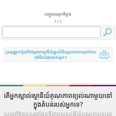
បញ្ចូលឈ្មោះទីក្រុង
↓ ↓ ↓
ឬអនុញ្ញាតឱ្យយើងស្វែងរកស្ថានីយ៍ត្រួតពិនិត្យគុណភាពខ្យល់ដែល
នៅជិតបំផុតរបស់អ្នក។
តើអ្នកស្គាល់ស្ថានីយ៍គុណភាពខ្យល់ណាមួយនៅ
ក្នុងតំបន់របស់អ្នកទេ?
ហេតុអ្វីមិនចូលរួមផែនទីជាមួយស្ថានីយ៍គុណភាពខ្យល់