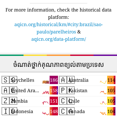
For more information, check the historical data
platform:
aqicn.org/historical/km/#city:brazil/sao-
paulo/parelheiros
&
aqicn.org/data-platform/
ចំណាត់ថ្នាក់គុណភាពខ្យល់តាមប្រទេស
🇸🇨
🇦🇺
186
114
Seychelles
Australia
🇦🇪
🇵🇰
158
105
United Arab Emirates
Pakistan
🇿🇲
🇨🇱
151
105
Zambia
Chile
🇮🇩
🇨🇦
148
104
Indonesia
Canada