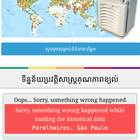
សូមចុចសម្រាប់ព័ត៌មានបន្ថែម
ទិន្នន័យប្រវត្តិសាស្រ្តគុណភាពខ្យល់
Oops... Sorry, something wrong happened
Sorry, something wrong happened while
loading the historical data
Parelheiros, São Paulo