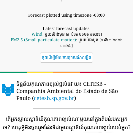
Forecast plotted using timezone -03:00
Latest forecast updates:
Wind
: មួយម៉ោងមុន
[៨ សីហា ២០២៦ ១២:៥៦]
PM2.5 (Small particulate matter)
: មួយម៉ោងមុន
[៨ សីហា ២០២៦
១៣:២៦]
ចុចដើម្បីមើលការព្យាករណ៍លម្អិត
ទិន្នន័យគុណភាពខ្យល់ផ្តល់ដោយ៖
CETESB -
Companhia Ambiental do Estado de São
Paulo (
cetesb.sp.gov.br
)
តើអ្នកស្គាល់ស្ថានីយ៍គុណភាពខ្យល់ណាមួយនៅក្នុងតំបន់របស់អ្នក
ទេ?
ហេតុអ្វីមិនចូលរួមផែនទីជាមួយស្ថានីយ៍គុណភាពខ្យល់របស់អ្នក?