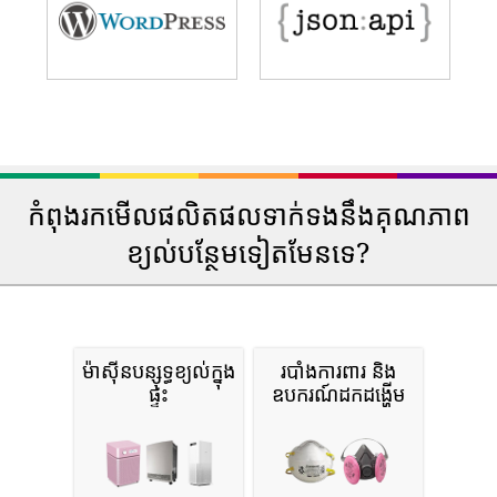
កំពុងរកមើលផលិតផលទាក់ទងនឹងគុណភាព
ខ្យល់បន្ថែមទៀតមែនទេ?
ម៉ាស៊ីនបន្សុទ្ធខ្យល់ក្នុង
របាំងការពារ និង
ផ្ទះ
ឧបករណ៍ដកដង្ហើម