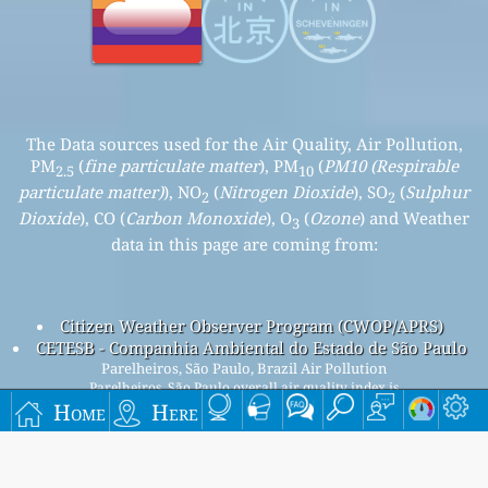
The Data sources used for the Air Quality, Air Pollution,
PM
(
fine particulate matter
), PM
(
PM10 (Respirable
2.5
10
particulate matter)
), NO
(
Nitrogen Dioxide
), SO
(
Sulphur
2
2
Dioxide
), CO (
Carbon Monoxide
), O
(
Ozone
) and Weather
3
data in this page are coming from:
Citizen Weather Observer Program (CWOP/APRS)
CETESB - Companhia Ambiental do Estado de São Paulo
Parelheiros, São Paulo, Brazil Air Pollution
Parelheiros, São Paulo overall air quality index is
25
Home
Here
Parelheiros, São Paulo PM
(fine particulate matter) AQI is
2.5
25 - Parelheiros, São Paulo PM
(PM10 (Respirable
10
particulate matter)) AQI is 9 - Parelheiros, São Paulo NO
2
(Nitrogen Dioxide) AQI is n/a - Parelheiros, São Paulo SO
2