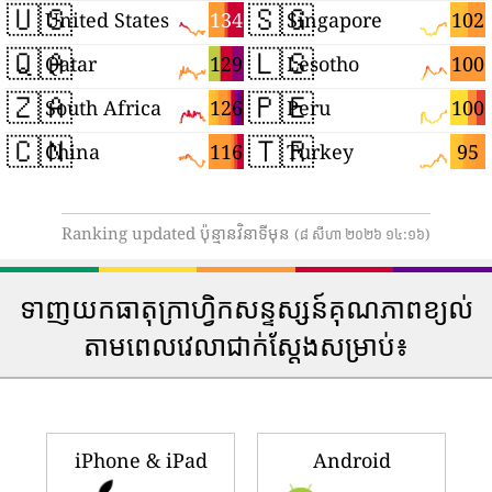
🇺🇸
🇸🇬
134
102
United States
Singapore
🇶🇦
🇱🇸
129
100
Qatar
Lesotho
🇿🇦
🇵🇪
126
100
South Africa
Peru
🇨🇳
🇹🇷
116
95
China
Turkey
Ranking updated ប៉ុន្មានវិនាទីមុន
(៨ សីហា ២០២៦ ១៤:១៦)
ទាញយកធាតុក្រាហ្វិកសន្ទស្សន៍គុណភាពខ្យល់
តាមពេលវេលាជាក់ស្តែងសម្រាប់៖
iPhone & iPad
Android