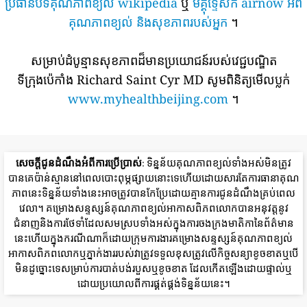
ប្រធានបទគុណភាពខ្យល់ wikipedia
ឬ
មគ្គុទ្ទេសក៍ airnow អំពី
គុណភាពខ្យល់ និងសុខភាពរបស់អ្នក
។
សម្រាប់ដំបូន្មានសុខភាពដ៏មានប្រយោជន៍របស់វេជ្ជបណ្ឌិត
ទីក្រុងប៉េកាំង Richard Saint Cyr MD សូមពិនិត្យមើលប្លក់
www.myhealthbeijing.com
។
សេចក្តីជូនដំណឹងអំពីការប្រើប្រាស់
: ទិន្នន័យគុណភាពខ្យល់ទាំងអស់មិនត្រូវ
បានគេប៉ាន់ស្មាននៅពេលបោះពុម្ភផ្សាយនោះទេហើយដោយសារតែការធានាគុណ
ភាពនេះទិន្នន័យទាំងនេះអាចត្រូវបានកែប្រែដោយគ្មានការជូនដំណឹងគ្រប់ពេល
វេលា។ គម្រោងសន្ទស្សន៍គុណភាពខ្យល់អាកាសពិភពលោកបានអនុវត្តនូវ
ជំនាញនិងការថែទាំដែលសមស្របទាំងអស់ក្នុងការចងក្រងមាតិកានៃព័ត៌មាន
នេះហើយក្នុងករណីណាក៏ដោយក្រុមការងារគម្រោងសន្ទស្សន៍គុណភាពខ្យល់
អាកាសពិភពលោកឬភ្នាក់ងាររបស់វាត្រូវទទួលខុសត្រូវលើកិច្ចសន្យាខូចខាតឬបើ
មិនដូច្នោះទេសម្រាប់ការបាត់បង់របួសឬខូចខាត ដែលកើតឡើងដោយផ្ទាល់ឬ
ដោយប្រយោលពីការផ្គត់ផ្គង់ទិន្នន័យនេះ។