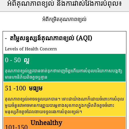
អំពីគុណភាពខ្យល់ និងការវាស់វែងការបំពុល៖
អំពីកម្រិតគុណភាពខ្យល់
-
តម្លៃសន្ទស្សន៍គុណភាពខ្យល់ (AQI)
Levels of Health Concern
0 - 50
ល្អ
គុណភាពខ្យល់ត្រូវបានចាត់ទុកថាពេញចិត្តហើយការបំពុលបរិយាកាសបង្កឱ្យ
មានហានិភ័យតិចតួចឬគ្មាន
51 -100
មធ្យម
គុណភាពខ្យល់អាចទទួលយកបាន។ ទោះជាយ៉ាងណាក៏ដោយចំពោះការបំពុល
មួយចំនួនវាអាចមានការព្រួយបារម្ភខាងសុខភាពក្នុងកម្រិតតិចតួចចំពោះ
មនុស្សតិចតួចដែលងាយទទួលរងការបំពុលខ្យល់។
Unhealthy
101-150