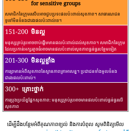
for sensitive groups
សមាជិកនៃក្រុមរសើបអាចជួបប្រទះផលប៉ះពាល់សុខភាព។ សាធារណជន​
ទូទៅ​មិន​ទំនង​ជា​រង​ផល​ប៉ះពាល់​ទេ។
151-200
មិនល្អ
មនុស្សគ្រប់រូបអាចចាប់ផ្តើមមានផលប៉ះពាល់ដល់សុខភាព។ សមាជិកនៃក្រុម
ដែលប្រកាន់អក្សរតូចធំអាចមានផលប៉ះពាល់សុខភាពធ្ងន់ធ្ងរបន្ថែមទៀត
201-300
មិនល្អខ្លាំង
ការព្រមានអំពីសុខភាពនៃស្ថានភាពគ្រាអាសន្ន។ ប្រជាជនទាំងមូលទំនង
ជារងផលប៉ះពាល់។
300+
គ្រោះថ្នាក់
ការប្រុងប្រយ័ត្នផ្នែកសុខភាព: មនុស្សគ្រប់រូបអាចមានផលប៉ះពាល់ធ្ងន់ធ្ងរលើ
សុខភាព
ដើម្បីដឹងបន្ថែមអំពីគុណភាពខ្យល់ និងការបំពុល សូមពិនិត្យមើល