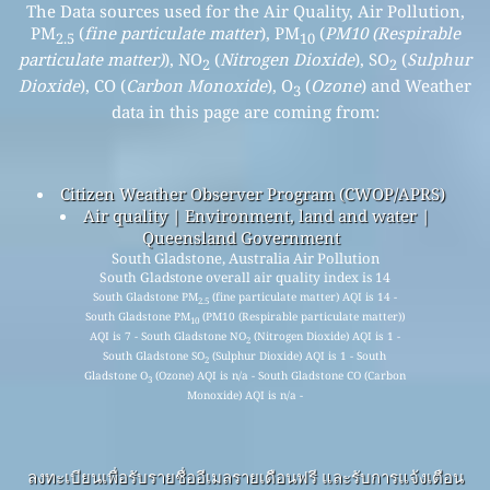
The Data sources used for the Air Quality, Air Pollution,
PM
(
fine particulate matter
), PM
(
PM10 (Respirable
2.5
10
particulate matter)
), NO
(
Nitrogen Dioxide
), SO
(
Sulphur
2
2
Dioxide
), CO (
Carbon Monoxide
), O
(
Ozone
) and Weather
3
data in this page are coming from:
Citizen Weather Observer Program (CWOP/APRS)
Air quality | Environment, land and water |
Queensland Government
South Gladstone, Australia Air Pollution
South Gladstone overall air quality index is 14
South Gladstone PM
(fine particulate matter) AQI is 14 -
2.5
South Gladstone PM
(PM10 (Respirable particulate matter))
10
AQI is 7 - South Gladstone NO
(Nitrogen Dioxide) AQI is 1 -
2
South Gladstone SO
(Sulphur Dioxide) AQI is 1 - South
2
Gladstone O
(Ozone) AQI is n/a - South Gladstone CO (Carbon
3
Monoxide) AQI is n/a -
ลงทะเบียนเพื่อรับรายชื่ออีเมลรายเดือนฟรี และรับการแจ้งเตือน