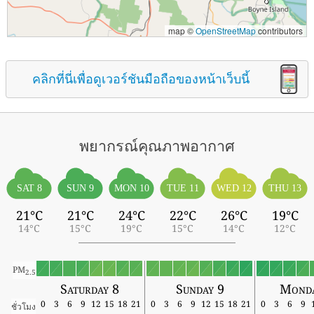
map ©
OpenStreetMap
contributors
คลิกที่นี่เพื่อดูเวอร์ชันมือถือของหน้าเว็บนี้
พยากรณ์คุณภาพอากาศ
SAT 8
SUN 9
MON 10
TUE 11
WED 12
THU 13
21°C
21°C
24°C
22°C
26°C
19°C
14°C
15°C
19°C
15°C
14°C
12°C
PM
2.5
Saturday 8
Sunday 9
Monda
0
3
6
9
12
15
18
21
0
3
6
9
12
15
18
21
0
3
6
9
ชั่วโมง