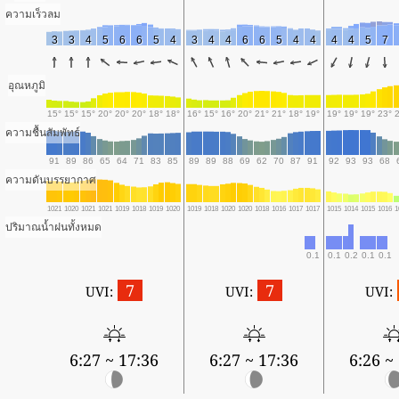
ความเร็วลม
3
3
4
5
6
6
5
4
3
4
4
6
6
5
4
4
4
4
5
7
อุณหภูมิ
15°
15°
15°
20°
20°
20°
18°
18°
16°
15°
16°
20°
21°
21°
18°
19°
19°
19°
19°
23°
ความชื้นสัมพัทธ์
91
89
86
65
64
71
83
85
89
89
88
69
62
70
87
91
92
93
93
68
ความดันบรรยากาศ
1021
1020
1021
1021
1019
1018
1019
1020
1019
1018
1020
1020
1018
1016
1017
1017
1015
1014
1015
1016
1
ปริมาณน้ำฝนทั้งหมด
0.1
0.1
0.2
0.1
0.1
7
7
UVI:
UVI:
UVI:
6:27 ~ 17:36
6:27 ~ 17:36
6:26 ~