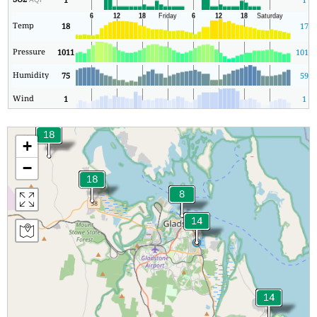
Temp
18
17
Pressure
1011
1010
Humidity
75
59
Wind
1
1
+
−