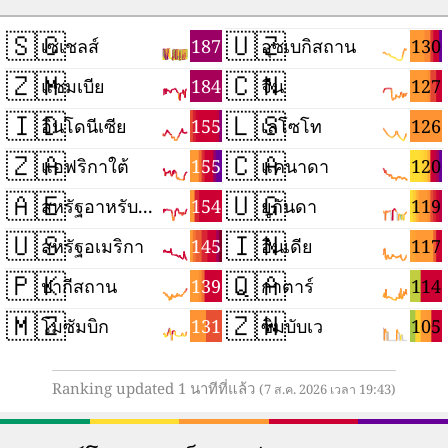
🇸🇨
🇺🇿
187
130
เซเชลส์
อุซเบกิสถาน
🇿🇲
🇨🇳
184
127
แซมเบีย
จีน
🇮🇩
🇱🇸
155
126
อินโดนีเซีย
เลโซโท
🇿🇦
🇨🇦
155
120
แอฟริกาใต้
แคนาดา
🇦🇪
🇺🇬
154
119
สหรัฐอาหรับเอมิเรตส์
ยูกันดา
🇺🇸
🇮🇳
145
117
สหรัฐอเมริกา
อินเดีย
🇵🇰
🇶🇦
139
114
ปากีสถาน
กาตาร์
🇲🇿
🇿🇼
131
105
โมซัมบิก
ซิมบับเว
Ranking updated 1 นาทีที่แล้ว
(7 ส.ค. 2026 เวลา 19:43)