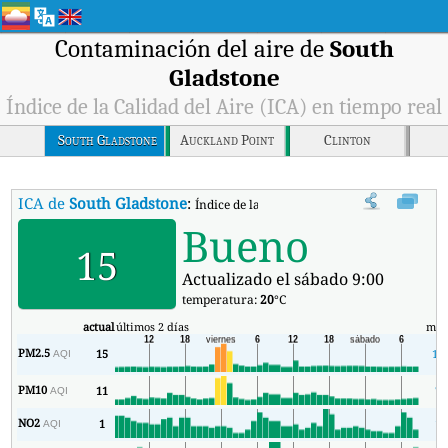
Contaminación del aire de
South
Gladstone
Índice de la Calidad del Aire (ICA) en tiempo real
South Gladstone
Auckland Point
Clinton
ICA de
South Gladstone
:
Índice de la Calidad del Aire (ICA) de South 
Bueno
15
Actualizado el sábado 9:00
temperatura:
20
°C
actual
últimos 2 días
mín
PM2.5
15
12
AQI
PM10
11
7
AQI
NO2
1
1
AQI