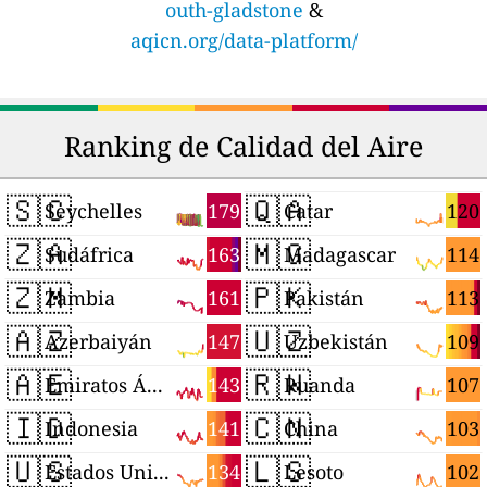
outh-gladstone
&
aqicn.org/data-platform/
Ranking de Calidad del Aire
🇸🇨
🇶🇦
179
120
Seychelles
Catar
🇿🇦
🇲🇬
163
114
Sudáfrica
Madagascar
🇿🇲
🇵🇰
161
113
Zambia
Pakistán
🇦🇿
🇺🇿
147
109
Azerbaiyán
Uzbekistán
🇦🇪
🇷🇼
143
107
Emiratos Árabes Unidos
Ruanda
🇮🇩
🇨🇳
141
103
Indonesia
China
🇺🇸
🇱🇸
134
102
Estados Unidos
Lesoto