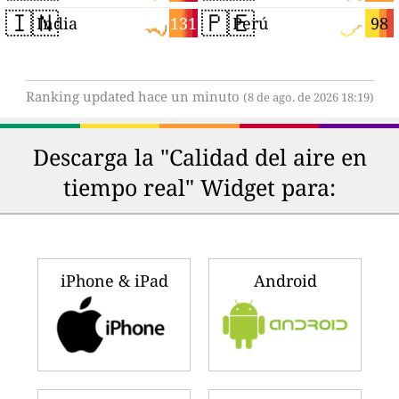
🇮🇳
🇵🇪
131
98
India
Perú
Ranking updated hace un minuto
(8 de ago. de 2026 18:19)
Descarga la "Calidad del aire en
tiempo real" Widget para:
iPhone & iPad
Android