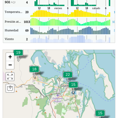
SO2
4
1
AQI
Temperatura.
20
16
Presión atmosférica
1013
101
Humedad
69
59
Viento
2
1
+
−