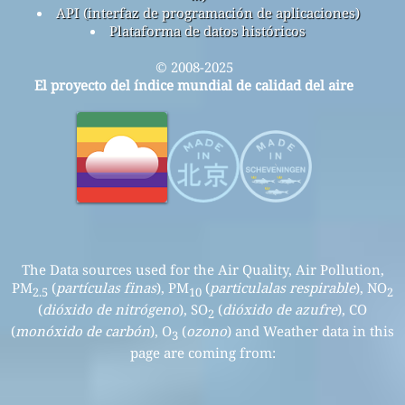
API (interfaz de programación de aplicaciones)
Plataforma de datos históricos
© 2008-2025
El proyecto del índice mundial de calidad del aire
The Data sources used for the Air Quality, Air Pollution,
PM
(
partículas finas
), PM
(
particulalas respirable
), NO
2.5
10
2
(
dióxido de nitrógeno
), SO
(
dióxido de azufre
), CO
2
(
monóxido de carbón
), O
(
ozono
) and Weather data in this
3
page are coming from: