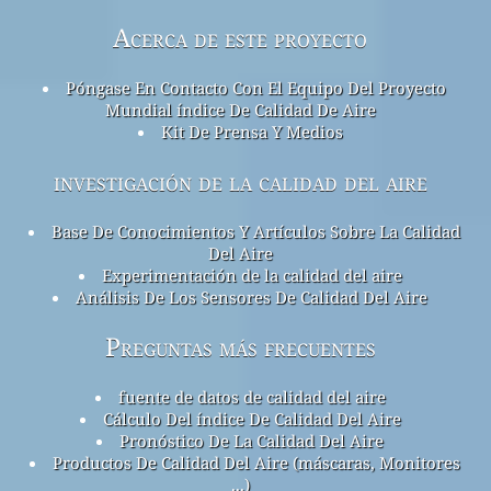
Acerca de este proyecto
Póngase En Contacto Con El Equipo Del Proyecto
Mundial índice De Calidad De Aire
Kit De Prensa Y Medios
investigación de la calidad del aire
Base De Conocimientos Y Artículos Sobre La Calidad
Del Aire
Experimentación de la calidad del aire
Análisis De Los Sensores De Calidad Del Aire
Preguntas más frecuentes
fuente de datos de calidad del aire
Cálculo Del índice De Calidad Del Aire
Pronóstico De La Calidad Del Aire
Productos De Calidad Del Aire (máscaras, Monitores
...)