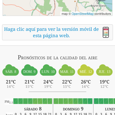
map ©
OpenStreetMap
contributors
Haga clic aquí para ver la versión móvil de
esta página web.
Pronósticos
de la calidad del aire
SÁB. 8
MIÉ. 12
DOM. 9
LUN. 10
MAR. 11
JUE. 13
21°C
21°C
24°C
22°C
26°C
19°C
14°C
15°C
19°C
15°C
14°C
12°C
PM
2.5
sábado 8
domingo 9
lune
0
3
6
9
12
15
18
21
0
3
6
9
12
15
18
21
0
3
6
9