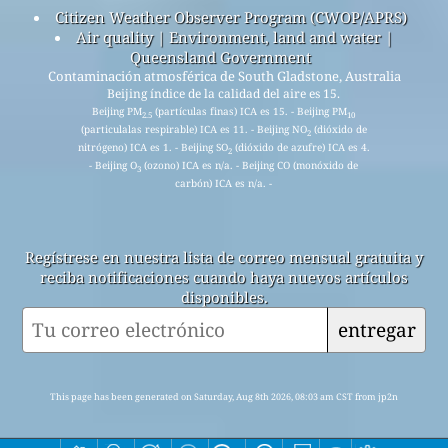
Citizen Weather Observer Program (CWOP/APRS)
Air quality | Environment, land and water |
Queensland Government
Contaminación atmosférica de South Gladstone, Australia
Beijing índice de la calidad del aire es 15.
Beijing PM
(partículas finas) ICA es 15. - Beijing PM
2.5
10
(particulalas respirable) ICA es 11. - Beijing NO
(dióxido de
2
nitrógeno) ICA es 1. - Beijing SO
(dióxido de azufre) ICA es 4.
2
- Beijing O
(ozono) ICA es n/a. - Beijing CO (monóxido de
3
carbón) ICA es n/a. -
Regístrese en nuestra lista de correo mensual gratuita y
reciba notificaciones cuando haya nuevos artículos
disponibles.
entregar
This page has been generated on Saturday, Aug 8th 2026, 08:03 am CST from jp2n