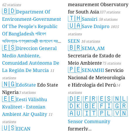
measurement Observatory
62 stations
🇧🇩
Department Of
for South Asia
337 stations
🇹🇭
Environment-Government
Sansiri
58 stations
🇺🇦
Of The People's Republic
Save Dnipro
1815
Of Bangladesh পরিবেশ
stations
অধিদপ্তর-গণপ্রজাতন্ত্রী বাংলাদেশ সরকার
SEEN
16 stations
🇪🇸
🇧🇷
Direccion General
SEMA_AM
17 stations
Medio Ambiente,
Secretaria de Estado de
Comunidad Autónoma De
Meio Ambiente
75 stations
🇵🇪
La Región De Murcia
SENAMHI
Servicio
11
Nacional de Meteorología
stations
🇳🇬
EdoState
Edo State
e Hidrología del Perú
14
Nigeria
3 stations
stations
🇪🇪
🇩🇪
🇫🇷
🇪🇸
🇳🇱
Eesti Välisõhu
🇩🇰
🇧🇪
🇫🇮
🇬🇷
Kvaliteet - Estonian
🇦🇺
🇮🇹
🇵🇱
🇻🇳
Ambient Air Quality
11
Sensor Community
stations
🇺🇸
EJCAN
formerly