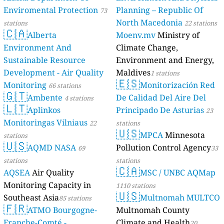
Enviromental Protection
Planning – Republic Of
73
North Macedonia
stations
22 stations
🇨🇦
Alberta
Moenv.mv
Ministry of
Environment And
Climate Change,
Sustainable Resource
Environment and Energy,
Development - Air Quality
Maldives
1 stations
🇪🇸
Monitoring
Monitorización Red
66 stations
🇬🇹
Ambente
De Calidad Del Aire Del
4 stations
🇱🇹
Aplinkos
Principado De Asturias
23
Monitoringas Vilniaus
22
stations
🇺🇸
MPCA
Minnesota
stations
🇺🇸
AQMD NASA
Pollution Control Agency
69
33
stations
stations
🇨🇦
AQSEA
Air Quality
MSC / UNBC AQMap
Monitoring Capacity in
1110 stations
🇺🇸
Southeast Asia
Multnomah MULTCO
85 stations
🇫🇷
ATMO Bourgogne-
Multnomah County
Franche-Comté -
Climate and Health
20