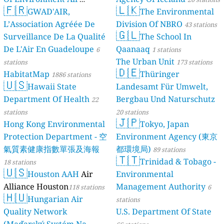
🇫🇷
🇱🇰
Quality Monitoring
GWAD'AIR,
The Environmental
30
L’Association Agréée De
Division Of NBRO
stations
43 stations
🇬🇱
Surveillance De La Qualité
The School In
De L'Air En Guadeloupe
Qaanaaq
6
1 stations
The Urban Unit
stations
173 stations
🇩🇪
HabitatMap
Thüringer
1886 stations
🇺🇸
Hawaii State
Landesamt Für Umwelt,
Department Of Health
Bergbau Und Naturschutz
22
stations
20 stations
🇯🇵
Hong Kong Environmental
Tokyo, Japan
Protection Department - 空
Environment Agency (東京
氣質素健康指數單張及海報
都環境局)
89 stations
🇹🇹
Trinidad & Tobago -
18 stations
🇺🇸
Houston AAH
Air
Environmental
Alliance Houston
Management Authority
118 stations
6
🇭🇺
Hungarian Air
stations
Quality Network
U.S. Department Of State