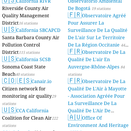
California RIVR
Observatorio Ambiental
Riverside County Air
De Bogotá
19 stations
🇫🇷
Quality Management
Observatoire Agréé
District
Pour Assurer La
16 stations
🇺🇸
California SBCAPCD
Surveillance De La Qualité
Santa Barbara County Air
De L’air Sur Le Territoire
Pollution Control
De La Région Occitanie
44
🇫🇷
District
Observatoire De La
115 stations
stations
🇺🇸
California SCSB
Qualité De L'air En
Sonoma Coast State
Auvergne-Rhône-Alpes
84
Beach
40 stations
stations
🇨🇴
🇪🇸
🇫🇷
Canair.io
Observatoire De La
Citizen network for
Qualité De L'Air à Mayotte
monitoring air quality
- Association Agréée Pour
29
La Surveillance De La
stations
🇺🇸
CCA California
Qualité De L'Air De
🇦🇺
Coalition for Clean Air
Mayotte
Office Of
222
4 stations
Environment And Heritage
stations