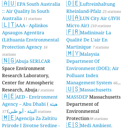
🇦🇺
🇩🇪
EPA South Australia
Luftreinhaltung
:: Air Quality In South
Rheinland-Pfalz
25 stations
🇺🇦
Australia
LUN City Air (ЛУН
11 stations
🇱🇹
AAA - Aplinkos
Місто Air)
210 stations
🇫🇷
Apsaugos Agentūra
Madininair La
(Lithuania Environmental
Qualité De L’air En
Protection Agency
Martinique
16
7 stations
🇲🇾
Malaysia
stations
🇳🇬
Abuja SERLCAR
Department Of
Space Environment
Environment (DOE); Air
Research Laboratory,
Polluant Index
Center for Atmospheric
Management System
66
🇺🇸
Research, Abuja
Massachusetts
1 stations
stations
🇦🇪
AED - Environment
MASSDEP
Massachusetts
Agency – Abu Dhabi ( هيئة
Department of
البيئة - أبو ظبي)
Environmental
57 stations
🇲🇪
Agencija Za Zaštitu
Protection
98 stations
🇪🇸
Prirode I životne Sredine -
Medi Ambient.