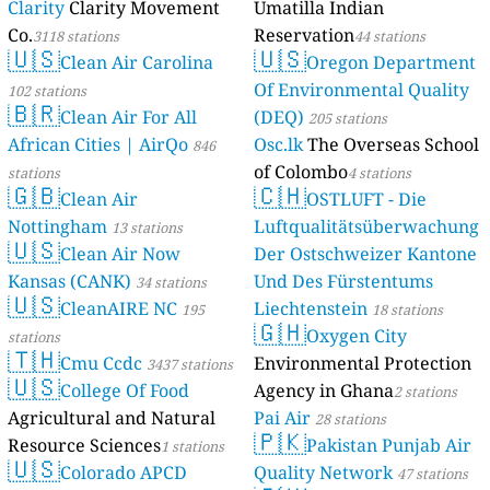
Clarity
Clarity Movement
Umatilla Indian
Co.
Reservation
3118 stations
44 stations
🇺🇸
🇺🇸
Clean Air Carolina
Oregon Department
Of Environmental Quality
102 stations
🇧🇷
Clean Air For All
(DEQ)
205 stations
African Cities | AirQo
Osc.lk
The Overseas School
846
of Colombo
stations
4 stations
🇬🇧
🇨🇭
Clean Air
OSTLUFT - Die
Nottingham
Luftqualitätsüberwachung
13 stations
🇺🇸
Clean Air Now
Der Ostschweizer Kantone
Kansas (CANK)
Und Des Fürstentums
34 stations
🇺🇸
CleanAIRE NC
Liechtenstein
195
18 stations
🇬🇭
Oxygen City
stations
🇹🇭
Cmu Ccdc
Environmental Protection
3437 stations
🇺🇸
College Of Food
Agency in Ghana
2 stations
Agricultural and Natural
Pai Air
28 stations
🇵🇰
Resource Sciences
Pakistan Punjab Air
1 stations
🇺🇸
Colorado APCD
Quality Network
47 stations