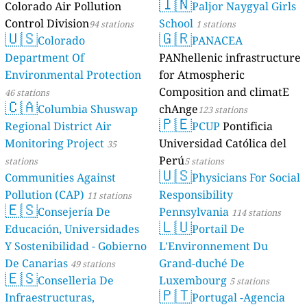
🇮🇳
Colorado Air Pollution
Paljor Naygyal Girls
Control Division
School
94 stations
1 stations
🇺🇸
🇬🇷
Colorado
PANACEA
Department Of
PANhellenic infrastructure
Environmental Protection
for Atmospheric
Composition and climatE
46 stations
🇨🇦
Columbia Shuswap
chAnge
123 stations
🇵🇪
Regional District Air
PCUP
Pontificia
Monitoring Project
Universidad Católica del
35
Perú
stations
5 stations
🇺🇸
Communities Against
Physicians For Social
Pollution (CAP)
Responsibility
11 stations
🇪🇸
Consejería De
Pennsylvania
114 stations
🇱🇺
Educación, Universidades
Portail De
Y Sostenibilidad - Gobierno
L'Environnement Du
De Canarias
Grand-duché De
49 stations
🇪🇸
Conselleria De
Luxembourg
5 stations
🇵🇹
Infraestructuras,
Portugal -Agencia