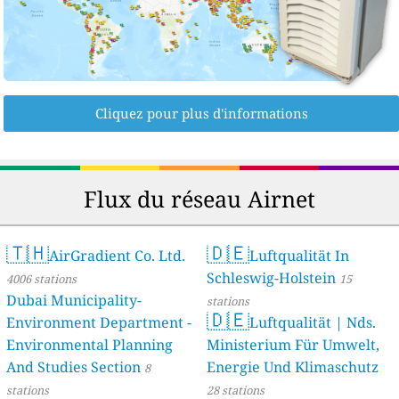
Cliquez pour plus d'informations
Flux du réseau Airnet
🇹🇭
🇩🇪
AirGradient Co. Ltd.
Luftqualität In
Schleswig-Holstein
4006 stations
15
Dubai Municipality-
stations
🇩🇪
Environment Department -
Luftqualität | Nds.
Environmental Planning
Ministerium Für Umwelt,
And Studies Section
Energie Und Klimaschutz
8
stations
28 stations