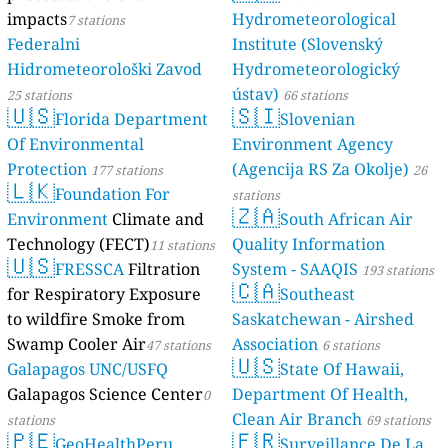
impacts
Hydrometeorological
7 stations
Federalni
Institute (Slovenský
Hidrometeorološki Zavod
Hydrometeorologický
ústav)
25 stations
66 stations
🇺🇸
🇸🇮
Florida Department
Slovenian
Of Environmental
Environment Agency
Protection
(Agencija RS Za Okolje)
177 stations
26
🇱🇰
Foundation For
stations
🇿🇦
Environment
Climate and
South African Air
Technology (FECT)
Quality Information
11 stations
🇺🇸
FRESSCA
Filtration
System - SAAQIS
193 stations
🇨🇦
for Respiratory Exposure
Southeast
to wildfire Smoke from
Saskatchewan - Airshed
Swamp Cooler Air
Association
47 stations
6 stations
🇺🇸
Galapagos UNC/USFQ
State Of Hawaii,
Galapagos Science Center
Department Of Health,
0
Clean Air Branch
stations
69 stations
🇵🇪
🇫🇷
GeoHealthPeru
Surveillance De La