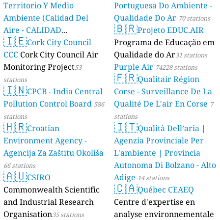
Territorio Y Medio
Portuguesa Do Ambiente -
Ambiente (Calidad Del
Qualidade Do Ar
70 stations
🇧🇷
Aire - CALIDAD
Projeto EDUC.AIR
🇮🇪
AMBIENTAL)
Cork City Council
Programa de Educação em
23 stations
CCC
Cork City Council Air
Qualidade do Ar
31 stations
Monitoring Project
Purple Air
53
74228 stations
🇫🇷
Qualitair Région
stations
🇮🇳
CPCB - India Central
Corse - Surveillance De La
Pollution Control Board
Qualité De L'air En Corse
586
7
stations
stations
🇭🇷
🇮🇹
Croatian
Qualità Dell’aria |
Environment Agency -
Agenzia Provinciale Per
Agencija Za Zaštitu Okoliša
L'ambiente | Provincia
Autonoma Di Bolzano - Alto
66 stations
🇦🇺
CSIRO
Adige
14 stations
🇨🇦
Commonwealth Scientific
Québec CEAEQ
and Industrial Research
Centre d'expertise en
Organisation
analyse environnementale
35 stations