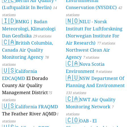
Berlin Air Quality -
Verbraucherschutz) - LfU
Environmental
(Luftqualität In Berlin)
Conservation (NYSDEC)
46 stations
14
42
stations
stations
🇮🇩
🇳🇴
BMKG | Badan
NILU - Norsk
Meteorologi, Klimatologi
Institutt For Luftforskning
Dan Geofisika
(Norwegian Institute For
29 stations
🇨🇦
British Columbia,
Air Research)
77 stations
Canada Air Quality
Northwest Clean Air
Monitoring Agency
Agency
78
7 stations
🇨🇦
Nova Scotia
stations
🇺🇸
California
Environment
9 stations
🇦🇺
EDCAQMD
El Dorado
NSW Department Of
County Air Quality
Planning And Environment
Management District
75
131 stations
🇨🇦
NWT Air Quality
stations
🇺🇸
California FRAQMD
Monitoring Network
7
The Feather River AQMD
1
stations
🇨🇴
OAB - El
stations
🇺🇸