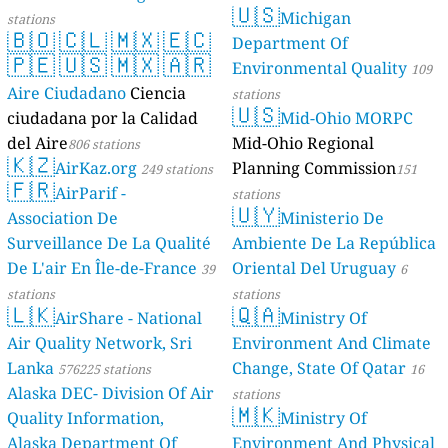
🇺🇸
Michigan
stations
🇧🇴
🇨🇱
🇲🇽
🇪🇨
Department Of
🇵🇪
🇺🇸
🇲🇽
🇦🇷
Environmental Quality
109
Aire Ciudadano
Ciencia
stations
🇺🇸
ciudadana por la Calidad
Mid-Ohio MORPC
del Aire
Mid-Ohio Regional
806 stations
🇰🇿
AirKaz.org
Planning Commission
249 stations
151
🇫🇷
AirParif -
stations
🇺🇾
Association De
Ministerio De
Surveillance De La Qualité
Ambiente De La República
De L'air En Île-de-France
Oriental Del Uruguay
39
6
stations
stations
🇱🇰
🇶🇦
AirShare - National
Ministry Of
Air Quality Network, Sri
Environment And Climate
Lanka
Change, State Of Qatar
576225 stations
16
Alaska DEC- Division Of Air
stations
🇲🇰
Quality Information,
Ministry Of
Alaska Department Of
Environment And Physical