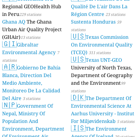
Regional GEOHealth Hub
Qualité De L'air Dans La
in Peru
Région Centre
229 stations
23 stations
Ghana AQ
The Ghana
Sustenta Honduras
59
Urban Air Quality Project
stations
🇺🇸
(GHAir)
Texas Commission
13 stations
🇬🇮
Gibraltar
On Environmental Quality
Environmental Agency
(TCEQ)
7
311 stations
🇺🇸
Texas UNT-GEO
stations
🇦🇷
Gobierno De Bahía
University of North Texas,
Blanca, Direction Del
Department of Geography
Medio Ambiente,
and the Environment
99
Monitoreo De La Calidad
stations
🇩🇰
Del Aire
The Department Of
3 stations
🇳🇵
Government Of
Environmental Science At
Nepal, Ministry Of
Aarhus University - Institut
Population And
For Miljøvidenskab
5 stations
🇮🇸
Environment, Department
The Environment
Of Environment Air
Agency Of Iceland
20 stations