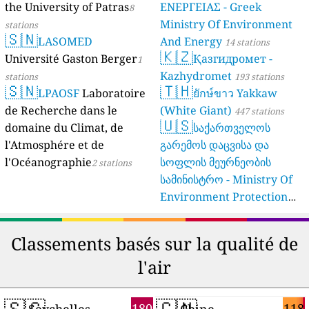
Verbraucherschutz NRW)
the University of Patras
ΕΝΕΡΓΕΙΑΣ - Greek
8
Ministry Of Environment
61 stations
stations
🇸🇳
LASOMED
And Energy
14 stations
🇰🇿
Université Gaston Berger
Қазгидромет -
1
Kazhydromet
stations
193 stations
🇸🇳
🇹🇭
LPAOSF
Laboratoire
ยักษ์ขาว Yakkaw
de Recherche dans le
(White Giant)
447 stations
🇺🇸
domaine du Climat, de
საქართველოს
l'Atmosphére et de
გარემოს დაცვისა და
l'Océanographie
სოფლის მეურნეობის
2 stations
სამინისტრო - Ministry Of
Environment Protection
And Agriculture Of
Georgia
16 stations
Classements basés sur la qualité de
l'air
🇸🇨
🇨🇳
180
118
Seychelles
Chine