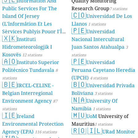
Information And
Quality Monitoring
Public Services For The
Research Group
7 stations
🇨🇴
Island Of Jersey
Universidad De Los
(L'înformâtion Et Les
Llanos
1 stations
🇵🇪
Sèrvices Publyis Pouor I'Île
Universidad
🇽🇰
Dé Jèrri)
Instituti
Nacional Intercultural
2 stations
Hidrometeorologjik I
Juan Santos Atahualpa
3
Kosovës
12 stations
stations
🇦🇴
🇵🇪
Instituto Superior
Universidad
Politécnico Tundavala
Peruana Cayetano Heredia
8
(UPCH)
stations
4 stations
🇧🇪
🇧🇴
IRCEL-CELINE -
Universidad Privada
Belgian Interregional
Boliviana
3 stations
🇳🇦
Environment Agency
University Of
87
Namibia
stations
1 stations
🇮🇪
🇲🇺
Ireland
UoM
University of
Environmental Protection
Mauritius
1 stations
🇷🇴
🇮🇱
Agency (EPA)
URad Monitor
116 stations