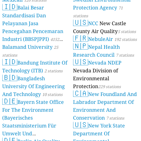
120 stations
🇮🇩
Balai Besar
Protection Agency
71
Standardisasi Dan
stations
🇺🇸
Pelayanan Jasa
NCC
New Castle
Pencegahan Pencemaran
County Air Quality
5 stations
🇫🇷
Industri (BBSPJPPI)
NebuleAir
4152
192 stations
🇳🇵
Balamand University
Nepal Health
stations
25
Research Council
stations
7 stations
🇮🇩
🇺🇸
Bandung Institute Of
Nevada NDEP
Technology (ITB)
Nevada Division of
2 stations
🇧🇩
Bangladesh
Environmental
University Of Engineering
Protection
229 stations
🇨🇦
And Technology
New Foundland And
10 stations
🇩🇪
Bayern State Office
Labrador Department Of
For The Environment
Environment And
(Bayerisches
Conservation
7 stations
🇺🇸
Staatsministerium Für
New York State
Umwelt Und
Department Of
🇩🇪