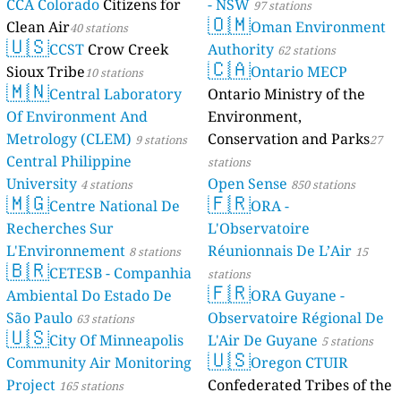
CCA Colorado
Citizens for
- NSW
97 stations
🇴🇲
Clean Air
Oman Environment
40 stations
🇺🇸
CCST
Crow Creek
Authority
62 stations
🇨🇦
Sioux Tribe
Ontario MECP
10 stations
🇲🇳
Central Laboratory
Ontario Ministry of the
Of Environment And
Environment,
Metrology (CLEM)
Conservation and Parks
9 stations
27
Central Philippine
stations
University
Open Sense
4 stations
850 stations
🇲🇬
🇫🇷
Centre National De
ORA -
Recherches Sur
L'Observatoire
L'Environnement
Réunionnais De L’Air
8 stations
15
🇧🇷
CETESB - Companhia
stations
🇫🇷
Ambiental Do Estado De
ORA Guyane -
São Paulo
Observatoire Régional De
63 stations
🇺🇸
City Of Minneapolis
L'Air De Guyane
5 stations
🇺🇸
Community Air Monitoring
Oregon CTUIR
Project
Confederated Tribes of the
165 stations