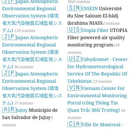
🇯🇵
Japan Atmospheric
3842 stations
🇸🇳
Environmental Regional
USSEIN
Université
Observation System (環境
du Sine Saloum El-hâdj
省大気汚染物質広域監視シス
ibrahima NIASS
2 stations
🇺🇸
テム)
Utopia Fiber
UTOPIA
118 stations
🇯🇵
Japan Atmospheric
Fiber powered air quality
Environmental Regional
monitoring program
218
Observation System (環境
stations
🇺🇿
省大気汚染物質広域監視シス
Uzhydromet - Center
テム)
For Hydrometeorological
86 stations
🇯🇵
Japan Atmospheric
Service Of The Republic Of
Environmental Regional
Uzbekistan
23 stations
🇻🇳
Observation System (環境
Vietnam Center For
省大気汚染物質広域監視シス
Environmental Monitoring
テム)
Portal (cổng Thông Tin
37 stations
🇦🇷
Jujuy
Municipio de
Quan Trắc Môi Trường)
64
San Salvador de Jujuy
0
stations
🇨🇦
Ville De Montreal -
stations