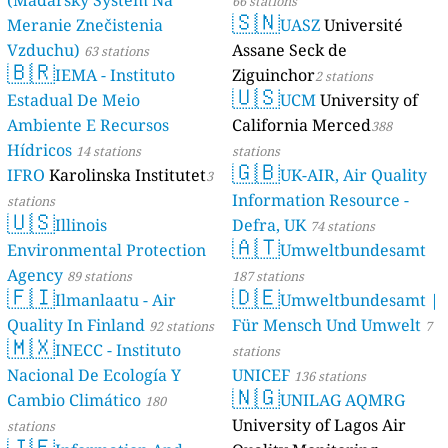
(Maďarský Systém Na
66 stations
🇸🇳
Meranie Znečistenia
UASZ
Université
Vzduchu)
Assane Seck de
63 stations
🇧🇷
IEMA - Instituto
Ziguinchor
2 stations
🇺🇸
Estadual De Meio
UCM
University of
Ambiente E Recursos
California Merced
388
Hídricos
14 stations
stations
🇬🇧
IFRO
Karolinska Institutet
UK-AIR, Air Quality
3
Information Resource -
stations
🇺🇸
Illinois
Defra, UK
74 stations
🇦🇹
Environmental Protection
Umweltbundesamt
Agency
89 stations
187 stations
🇫🇮
🇩🇪
Ilmanlaatu - Air
Umweltbundesamt |
Quality In Finland
Für Mensch Und Umwelt
92 stations
7
🇲🇽
INECC - Instituto
stations
Nacional De Ecología Y
UNICEF
136 stations
🇳🇬
Cambio Climático
UNILAG AQMRG
180
University of Lagos Air
stations
🇯🇪