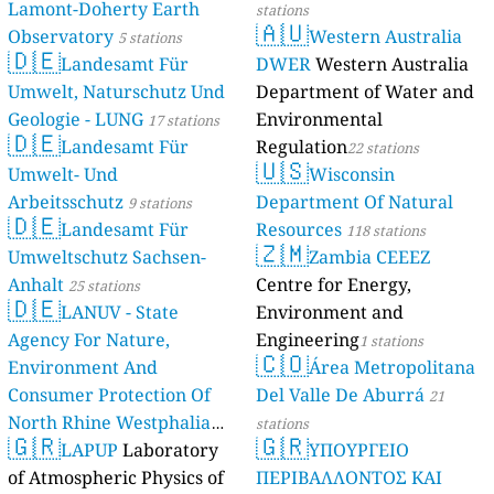
Lamont-Doherty Earth
stations
🇦🇺
Observatory
Western Australia
5 stations
🇩🇪
Landesamt Für
DWER
Western Australia
Umwelt, Naturschutz Und
Department of Water and
Geologie - LUNG
Environmental
17 stations
🇩🇪
Landesamt Für
Regulation
22 stations
🇺🇸
Umwelt- Und
Wisconsin
Arbeitsschutz
Department Of Natural
9 stations
🇩🇪
Landesamt Für
Resources
118 stations
🇿🇲
Umweltschutz Sachsen-
Zambia CEEEZ
Anhalt
Centre for Energy,
25 stations
🇩🇪
LANUV - State
Environment and
Agency For Nature,
Engineering
1 stations
🇨🇴
Environment And
Área Metropolitana
Consumer Protection Of
Del Valle De Aburrá
21
North Rhine Westphalia
stations
🇬🇷
🇬🇷
(Landesamt Für Natur,
LAPUP
Laboratory
ΥΠΟΥΡΓΕΙΟ
Umwelt Und
of Atmospheric Physics of
ΠΕΡΙΒΑΛΛΟΝΤΟΣ ΚΑΙ