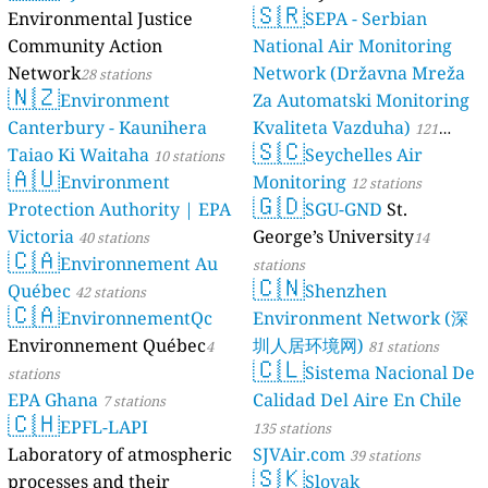
🇸🇷
Environmental Justice
luftdaten.info
SEPA - Serbian
35818 stations
Community Action
National Air Monitoring
Network
Network (Državna Mreža
28 stations
🇳🇿
Environment
Za Automatski Monitoring
Canterbury - Kaunihera
Kvaliteta Vazduha)
121
🇸🇨
Taiao Ki Waitaha
Seychelles Air
10 stations
stations
🇦🇺
Environment
Monitoring
12 stations
🇬🇩
Protection Authority | EPA
SGU-GND
St.
Victoria
George’s University
40 stations
14
🇨🇦
Environnement Au
stations
🇨🇳
Québec
Shenzhen
42 stations
🇨🇦
EnvironnementQc
Environment Network (深
Environnement Québec
圳人居环境网)
4
81 stations
🇨🇱
Sistema Nacional De
stations
EPA Ghana
Calidad Del Aire En Chile
7 stations
🇨🇭
EPFL-LAPI
135 stations
Laboratory of atmospheric
SJVAir.com
39 stations
🇸🇰
processes and their
Slovak