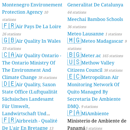
Montenegro Environement
Generalitat De Catalunya
Protection Agency
10
64 stations
Meechai Bamboo Schools
stations
🇫🇷
Air Pays De La Loire
36 stations
Meteo Lausanne
26 stations
1 stations
🇬🇧
🇲🇬
Air Quality In Wales
Meteo Madagascar
9
33 stations
stations
🇨🇦
🇧🇬
Air Quality Ontario -
Meter.ac
165 stations
🇺🇸
The Ontario Ministry Of
Methow Valley
The Environment And
Citizens Council
38 stations
🇪🇨
Climate Change
Metropolitan Air
38 stations
🇩🇪
Air Quality, Saxon
Monitoring Network Of
State Office (Luftqualität
Quito Managed By
Sächsisches Landesamt
Secretaria De Ambiente
Für Umwelt,
DMQ.
9 stations
🇵🇦
Landwirtschaft Und
MiAmbiente
🇫🇷
Geologie)
Airbreizh - Qualité
Ministerio de Ambiente de
50 stations
De L'air En Bretagne
Panamá
13
5 stations