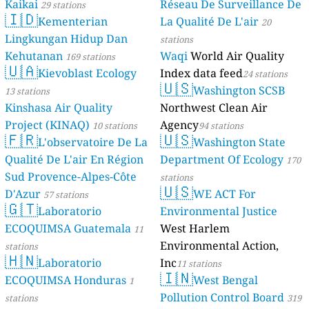
Kaikai
Réseau De Surveillance De
29 stations
🇮🇩
Kementerian
La Qualité De L'air
20
Lingkungan Hidup Dan
stations
Kehutanan
Waqi
World Air Quality
169 stations
🇺🇦
Kievoblast Ecology
Index data feed
24 stations
🇺🇸
Washington SCSB
13 stations
Kinshasa Air Quality
Northwest Clean Air
Project (KINAQ)
Agency
10 stations
94 stations
🇫🇷
🇺🇸
L'observatoire De La
Washington State
Qualité De L'air En Région
Department Of Ecology
170
Sud Provence-Alpes-Côte
stations
🇺🇸
D'Azur
WE ACT For
57 stations
🇬🇹
Laboratorio
Environmental Justice
ECOQUIMSA Guatemala
West Harlem
11
Environmental Action,
stations
🇭🇳
Laboratorio
Inc
11 stations
🇮🇳
ECOQUIMSA Honduras
West Bengal
1
Pollution Control Board
stations
319