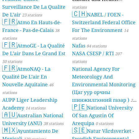
Surveillance De La Qualite
stations
🇨🇭
De L’air
NABEL / FOEN -
23 stations
🇫🇷
Atmo En Hauts-de-
Switzerland Federal Office
France - Pas-de-Calais
For The Environment
38
14
stations
stations
🇫🇷
AtmoGE - La Qualité
Nafas
84 stations
De L’air Dans Le Grand Est
NASA CSESP / RTI
207
50 stations
stations
🇫🇷
AtmoNAQ - La
National Agency For
Qualité De L’air En
Meteorology And
Nouvelle Aquitaine
Environmental Monitoring
46
(Цаг уур орчны
stations
AUPP Liger Leadership
шинжилгээний газар )
21
🇵🇪
Academy
National University
14 stations
stations
🇦🇺
Australian National
Of San Agustin Of
University (ANU)
Arequipa
38 stations
0 stations
🇲🇽
🇸🇪
Ayuntamiento De
Natur Vårdsverket -
Mexicali
Swedish Environmental