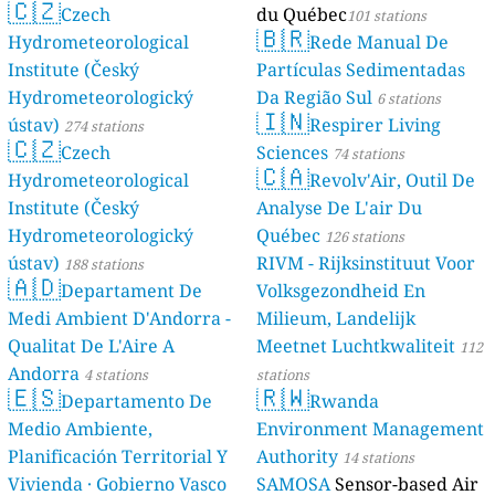
🇨🇿
Czech
du Québec
101 stations
🇧🇷
Hydrometeorological
Rede Manual De
Institute (Český
Partículas Sedimentadas
Hydrometeorologický
Da Região Sul
6 stations
🇮🇳
ústav)
Respirer Living
274 stations
🇨🇿
Czech
Sciences
74 stations
🇨🇦
Hydrometeorological
Revolv'Air, Outil De
Institute (Český
Analyse De L'air Du
Hydrometeorologický
Québec
126 stations
ústav)
RIVM - Rijksinstituut Voor
188 stations
🇦🇩
Departament De
Volksgezondheid En
Medi Ambient D'Andorra -
Milieum, Landelijk
Qualitat De L'Aire A
Meetnet Luchtkwaliteit
112
Andorra
4 stations
stations
🇪🇸
🇷🇼
Departamento De
Rwanda
Medio Ambiente,
Environment Management
Planificación Territorial Y
Authority
14 stations
Vivienda · Gobierno Vasco
SAMOSA
Sensor-based Air