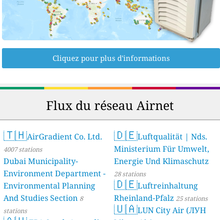
Cliquez pour plus d'informations
Flux du réseau Airnet
🇹🇭
🇩🇪
AirGradient Co. Ltd.
Luftqualität | Nds.
Ministerium Für Umwelt,
4007 stations
Dubai Municipality-
Energie Und Klimaschutz
Environment Department -
28 stations
🇩🇪
Environmental Planning
Luftreinhaltung
And Studies Section
Rheinland-Pfalz
8
25 stations
🇺🇦
LUN City Air (ЛУН
stations