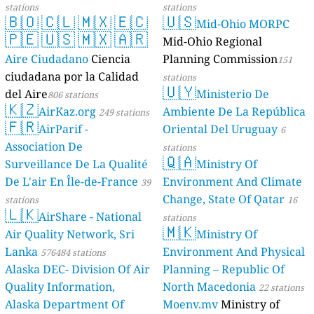
stations
stations
🇧🇴
🇨🇱
🇲🇽
🇪🇨
🇺🇸
Mid-Ohio MORPC
🇵🇪
🇺🇸
🇲🇽
🇦🇷
Mid-Ohio Regional
Aire Ciudadano
Ciencia
Planning Commission
151
ciudadana por la Calidad
stations
🇺🇾
del Aire
Ministerio De
806 stations
🇰🇿
AirKaz.org
Ambiente De La República
249 stations
🇫🇷
AirParif -
Oriental Del Uruguay
6
Association De
stations
🇶🇦
Surveillance De La Qualité
Ministry Of
De L'air En Île-de-France
Environment And Climate
39
Change, State Of Qatar
stations
16
🇱🇰
AirShare - National
stations
🇲🇰
Air Quality Network, Sri
Ministry Of
Lanka
Environment And Physical
576484 stations
Alaska DEC- Division Of Air
Planning – Republic Of
Quality Information,
North Macedonia
22 stations
Alaska Department Of
Moenv.mv
Ministry of