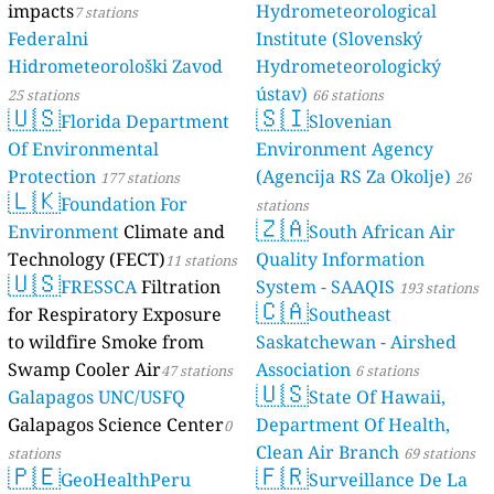
impacts
Hydrometeorological
7 stations
Federalni
Institute (Slovenský
Hidrometeorološki Zavod
Hydrometeorologický
ústav)
25 stations
66 stations
🇺🇸
🇸🇮
Florida Department
Slovenian
Of Environmental
Environment Agency
Protection
(Agencija RS Za Okolje)
177 stations
26
🇱🇰
Foundation For
stations
🇿🇦
Environment
Climate and
South African Air
Technology (FECT)
Quality Information
11 stations
🇺🇸
FRESSCA
Filtration
System - SAAQIS
193 stations
🇨🇦
for Respiratory Exposure
Southeast
to wildfire Smoke from
Saskatchewan - Airshed
Swamp Cooler Air
Association
47 stations
6 stations
🇺🇸
Galapagos UNC/USFQ
State Of Hawaii,
Galapagos Science Center
Department Of Health,
0
Clean Air Branch
stations
69 stations
🇵🇪
🇫🇷
GeoHealthPeru
Surveillance De La