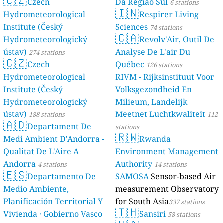
🇨🇿
Czech
Da Região Sul
6 stations
🇮🇳
Hydrometeorological
Respirer Living
Institute (Český
Sciences
74 stations
🇨🇦
Hydrometeorologický
Revolv'Air, Outil De
ústav)
Analyse De L'air Du
274 stations
🇨🇿
Czech
Québec
126 stations
Hydrometeorological
RIVM - Rijksinstituut Voor
Institute (Český
Volksgezondheid En
Hydrometeorologický
Milieum, Landelijk
ústav)
Meetnet Luchtkwaliteit
188 stations
112
🇦🇩
Departament De
stations
🇷🇼
Medi Ambient D'Andorra -
Rwanda
Qualitat De L'Aire A
Environment Management
Andorra
Authority
4 stations
14 stations
🇪🇸
Departamento De
SAMOSA
Sensor-based Air
Medio Ambiente,
measurement Observatory
Planificación Territorial Y
for South Asia
337 stations
🇹🇭
Vivienda · Gobierno Vasco
Sansiri
58 stations