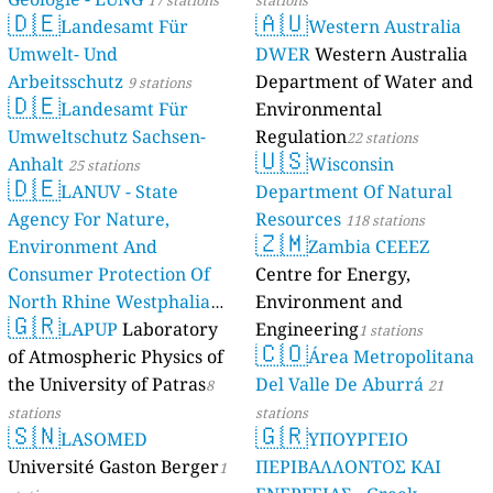
17 stations
stations
🇩🇪
🇦🇺
Landesamt Für
Western Australia
Umwelt- Und
DWER
Western Australia
Arbeitsschutz
Department of Water and
9 stations
🇩🇪
Landesamt Für
Environmental
Umweltschutz Sachsen-
Regulation
22 stations
🇺🇸
Anhalt
Wisconsin
25 stations
🇩🇪
LANUV - State
Department Of Natural
Agency For Nature,
Resources
118 stations
🇿🇲
Environment And
Zambia CEEEZ
Consumer Protection Of
Centre for Energy,
North Rhine Westphalia
Environment and
🇬🇷
(Landesamt Für Natur,
LAPUP
Laboratory
Engineering
1 stations
🇨🇴
Umwelt Und
of Atmospheric Physics of
Área Metropolitana
Verbraucherschutz NRW)
the University of Patras
Del Valle De Aburrá
8
21
61 stations
stations
stations
🇸🇳
🇬🇷
LASOMED
ΥΠΟΥΡΓΕΙΟ
Université Gaston Berger
ΠΕΡΙΒΑΛΛΟΝΤΟΣ ΚΑΙ
1