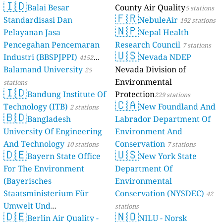
🇮🇩
Balai Besar
County Air Quality
5 stations
🇫🇷
Standardisasi Dan
NebuleAir
192 stations
🇳🇵
Pelayanan Jasa
Nepal Health
Pencegahan Pencemaran
Research Council
7 stations
🇺🇸
Industri (BBSPJPPI)
Nevada NDEP
4152
Balamand University
Nevada Division of
stations
25
Environmental
stations
🇮🇩
Bandung Institute Of
Protection
229 stations
🇨🇦
Technology (ITB)
New Foundland And
2 stations
🇧🇩
Bangladesh
Labrador Department Of
University Of Engineering
Environment And
And Technology
Conservation
10 stations
7 stations
🇩🇪
🇺🇸
Bayern State Office
New York State
For The Environment
Department Of
(Bayerisches
Environmental
Staatsministerium Für
Conservation (NYSDEC)
42
Umwelt Und
stations
🇩🇪
🇳🇴
Berlin Air Quality -
Verbraucherschutz) - LfU
NILU - Norsk