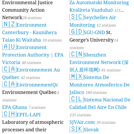
Environmental Justice
Za Automatski Monitoring
Community Action
Kvaliteta Vazduha)
121
🇸🇨
Network
Seychelles Air
28 stations
stations
🇳🇿
Environment
Monitoring
12 stations
🇬🇩
Canterbury - Kaunihera
SGU-GND
St.
Taiao Ki Waitaha
George’s University
10 stations
14
🇦🇺
Environment
stations
🇨🇳
Protection Authority | EPA
Shenzhen
Victoria
Environment Network (深
40 stations
🇨🇦
Environnement Au
圳人居环境网)
81 stations
🇲🇽
Québec
Sistema De
42 stations
🇨🇦
EnvironnementQc
Monitoreo Atmosferico De
Environnement Québec
Jalisco
4
180 stations
🇨🇱
Sistema Nacional De
stations
EPA Ghana
Calidad Del Aire En Chile
7 stations
🇨🇭
EPFL-LAPI
135 stations
Laboratory of atmospheric
SJVAir.com
39 stations
🇸🇰
processes and their
Slovak