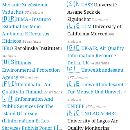
🇸🇳
Meranie Znečistenia
UASZ
Université
Vzduchu)
Assane Seck de
63 stations
🇧🇷
IEMA - Instituto
Ziguinchor
2 stations
🇺🇸
Estadual De Meio
UCM
University of
Ambiente E Recursos
California Merced
388
Hídricos
14 stations
stations
🇬🇧
IFRO
Karolinska Institutet
UK-AIR, Air Quality
3
Information Resource -
stations
🇺🇸
Illinois
Defra, UK
74 stations
🇦🇹
Environmental Protection
Umweltbundesamt
Agency
89 stations
187 stations
🇫🇮
🇩🇪
Ilmanlaatu - Air
Umweltbundesamt |
Quality In Finland
Für Mensch Und Umwelt
92 stations
7
🇯🇪
Information And
stations
Public Services For The
UNICEF
136 stations
🇳🇬
Island Of Jersey
UNILAG AQMRG
(L'înformâtion Et Les
University of Lagos Air
Sèrvices Publyis Pouor I'Île
Quality Monitoring