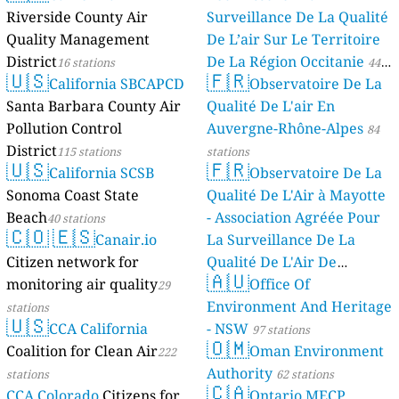
Riverside County Air
Surveillance De La Qualité
Quality Management
De L’air Sur Le Territoire
District
De La Région Occitanie
16 stations
44
🇺🇸
🇫🇷
California SBCAPCD
Observatoire De La
stations
Santa Barbara County Air
Qualité De L'air En
Pollution Control
Auvergne-Rhône-Alpes
84
District
115 stations
stations
🇺🇸
🇫🇷
California SCSB
Observatoire De La
Sonoma Coast State
Qualité De L'Air à Mayotte
Beach
- Association Agréée Pour
40 stations
🇨🇴
🇪🇸
Canair.io
La Surveillance De La
Citizen network for
Qualité De L'Air De
🇦🇺
monitoring air quality
Mayotte
Office Of
29
4 stations
Environment And Heritage
stations
🇺🇸
CCA California
- NSW
97 stations
🇴🇲
Coalition for Clean Air
Oman Environment
222
Authority
stations
62 stations
🇨🇦
CCA Colorado
Citizens for
Ontario MECP