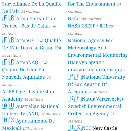
Surveillance De La Qualite
For The Environment
14
De L’air
23 stations
stations
🇫🇷
Atmo En Hauts-de-
Nafas
84 stations
France - Pas-de-Calais
NASA CSESP / RTI
38
207
stations
stations
🇫🇷
AtmoGE - La Qualité
National Agency For
De L’air Dans Le Grand Est
Meteorology And
Environmental Monitoring
50 stations
🇫🇷
AtmoNAQ - La
(Цаг уур орчны
Qualité De L’air En
шинжилгээний газар )
21
🇵🇪
Nouvelle Aquitaine
National University
46
stations
Of San Agustin Of
stations
AUPP Liger Leadership
Arequipa
0 stations
🇸🇪
Academy
Natur Vårdsverket -
14 stations
🇦🇺
Australian National
Swedish Environmental
University (ANU)
Protection Agency
38 stations
71
🇲🇽
Ayuntamiento De
stations
🇺🇸
Mexicali
NCC
New Castle
120 stations