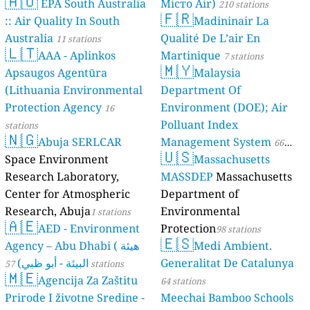
🇦🇺
EPA South Australia
Місто Air)
210 stations
🇫🇷
:: Air Quality In South
Madininair La
Australia
Qualité De L’air En
11 stations
🇱🇹
AAA - Aplinkos
Martinique
7 stations
🇲🇾
Apsaugos Agentūra
Malaysia
(Lithuania Environmental
Department Of
Protection Agency
Environment (DOE); Air
16
Polluant Index
stations
🇳🇬
Abuja SERLCAR
Management System
66
🇺🇸
Space Environment
Massachusetts
stations
Research Laboratory,
MASSDEP
Massachusetts
Center for Atmospheric
Department of
Research, Abuja
Environmental
1 stations
🇦🇪
AED - Environment
Protection
98 stations
🇪🇸
Agency – Abu Dhabi ( هيئة
Medi Ambient.
البيئة - أبو ظبي)
Generalitat De Catalunya
57 stations
🇲🇪
Agencija Za Zaštitu
64 stations
Prirode I životne Sredine -
Meechai Bamboo Schools