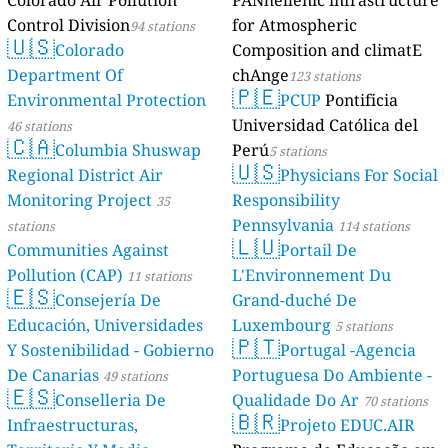
Colorado Air Pollution
PANhellenic infrastructure
Control Division
for Atmospheric
94 stations
🇺🇸
Colorado
Composition and climatE
Department Of
chAnge
123 stations
🇵🇪
Environmental Protection
PCUP
Pontificia
Universidad Católica del
46 stations
🇨🇦
Columbia Shuswap
Perú
5 stations
🇺🇸
Regional District Air
Physicians For Social
Monitoring Project
Responsibility
35
Pennsylvania
stations
114 stations
🇱🇺
Communities Against
Portail De
Pollution (CAP)
L'Environnement Du
11 stations
🇪🇸
Consejería De
Grand-duché De
Educación, Universidades
Luxembourg
5 stations
🇵🇹
Y Sostenibilidad - Gobierno
Portugal -Agencia
De Canarias
Portuguesa Do Ambiente -
49 stations
🇪🇸
Conselleria De
Qualidade Do Ar
70 stations
🇧🇷
Infraestructuras,
Projeto EDUC.AIR