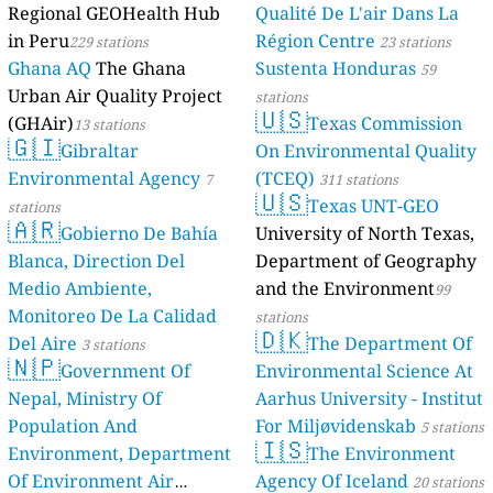
Regional GEOHealth Hub
Qualité De L'air Dans La
in Peru
Région Centre
229 stations
23 stations
Ghana AQ
The Ghana
Sustenta Honduras
59
Urban Air Quality Project
stations
🇺🇸
(GHAir)
Texas Commission
13 stations
🇬🇮
Gibraltar
On Environmental Quality
Environmental Agency
(TCEQ)
7
311 stations
🇺🇸
Texas UNT-GEO
stations
🇦🇷
Gobierno De Bahía
University of North Texas,
Blanca, Direction Del
Department of Geography
Medio Ambiente,
and the Environment
99
Monitoreo De La Calidad
stations
🇩🇰
Del Aire
The Department Of
3 stations
🇳🇵
Government Of
Environmental Science At
Nepal, Ministry Of
Aarhus University - Institut
Population And
For Miljøvidenskab
5 stations
🇮🇸
Environment, Department
The Environment
Of Environment Air
Agency Of Iceland
20 stations