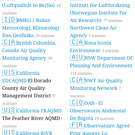
(Luftqualität In Berlin)
Institutt For Luftforskning
46 stations
14
(Norwegian Institute For
stations
🇮🇩
BMKG | Badan
Air Research)
77 stations
Meteorologi, Klimatologi
Northwest Clean Air
Dan Geofisika
Agency
29 stations
7 stations
🇨🇦
🇨🇦
British Columbia,
Nova Scotia
Canada Air Quality
Environment
9 stations
🇦🇺
Monitoring Agency
NSW Department Of
78
Planning And Environment
stations
🇺🇸
California
131 stations
🇨🇦
EDCAQMD
El Dorado
NWT Air Quality
County Air Quality
Monitoring Network
7
Management District
75
stations
🇨🇴
OAB - El
stations
🇺🇸
California FRAQMD
Observatorio Ambiental
The Feather River AQMD
De Bogotá
1
19 stations
🇫🇷
Observatoire Agréé
stations
🇺🇸
California RIVR
Pour Assurer La