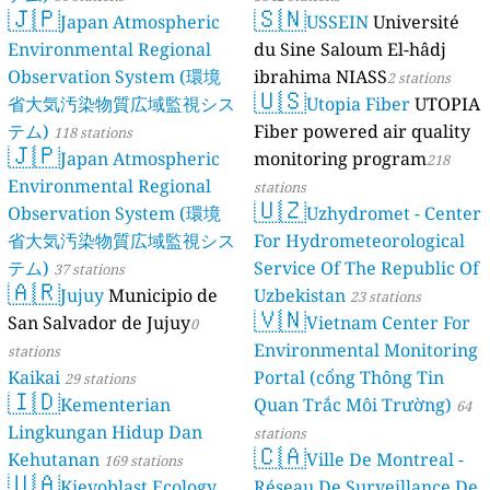
🇯🇵
🇸🇳
Japan Atmospheric
USSEIN
Université
Environmental Regional
du Sine Saloum El-hâdj
Observation System (環境
ibrahima NIASS
2 stations
🇺🇸
省大気汚染物質広域監視シス
Utopia Fiber
UTOPIA
テム)
Fiber powered air quality
118 stations
🇯🇵
Japan Atmospheric
monitoring program
218
Environmental Regional
stations
🇺🇿
Observation System (環境
Uzhydromet - Center
省大気汚染物質広域監視シス
For Hydrometeorological
テム)
Service Of The Republic Of
37 stations
🇦🇷
Jujuy
Municipio de
Uzbekistan
23 stations
🇻🇳
San Salvador de Jujuy
Vietnam Center For
0
Environmental Monitoring
stations
Kaikai
Portal (cổng Thông Tin
29 stations
🇮🇩
Kementerian
Quan Trắc Môi Trường)
64
Lingkungan Hidup Dan
stations
🇨🇦
Kehutanan
Ville De Montreal -
169 stations
🇺🇦
Kievoblast Ecology
Réseau De Surveillance De