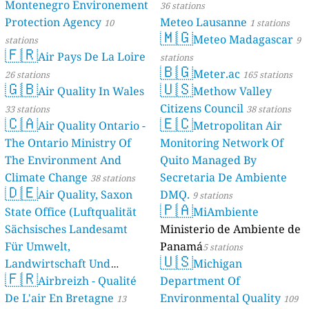
Montenegro Environement
36 stations
Protection Agency
Meteo Lausanne
10
1 stations
🇲🇬
Meteo Madagascar
stations
9
🇫🇷
Air Pays De La Loire
stations
🇧🇬
Meter.ac
26 stations
165 stations
🇬🇧
🇺🇸
Air Quality In Wales
Methow Valley
Citizens Council
33 stations
38 stations
🇨🇦
🇪🇨
Air Quality Ontario -
Metropolitan Air
The Ontario Ministry Of
Monitoring Network Of
The Environment And
Quito Managed By
Climate Change
Secretaria De Ambiente
38 stations
🇩🇪
Air Quality, Saxon
DMQ.
9 stations
🇵🇦
State Office (Luftqualität
MiAmbiente
Sächsisches Landesamt
Ministerio de Ambiente de
Für Umwelt,
Panamá
5 stations
🇺🇸
Landwirtschaft Und
Michigan
🇫🇷
Geologie)
Airbreizh - Qualité
Department Of
50 stations
De L'air En Bretagne
Environmental Quality
13
109