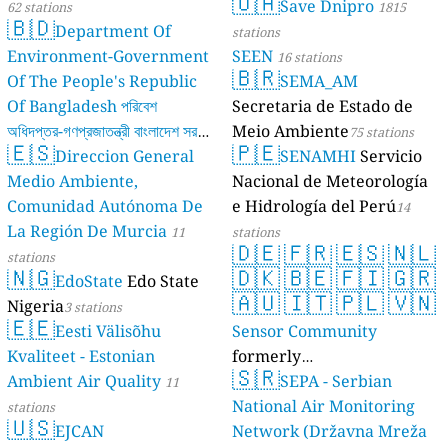
🇺🇦
Save Dnipro
62 stations
1815
🇧🇩
Department Of
stations
Environment-Government
SEEN
16 stations
🇧🇷
Of The People's Republic
SEMA_AM
Of Bangladesh পরিবেশ
Secretaria de Estado de
অধিদপ্তর-গণপ্রজাতন্ত্রী বাংলাদেশ সরকার
Meio Ambiente
75 stations
🇪🇸
🇵🇪
Direccion General
SENAMHI
Servicio
17 stations
Medio Ambiente,
Nacional de Meteorología
Comunidad Autónoma De
e Hidrología del Perú
14
La Región De Murcia
11
stations
🇩🇪
🇫🇷
🇪🇸
🇳🇱
stations
🇳🇬
🇩🇰
🇧🇪
🇫🇮
🇬🇷
EdoState
Edo State
🇦🇺
🇮🇹
🇵🇱
🇻🇳
Nigeria
3 stations
🇪🇪
Eesti Välisõhu
Sensor Community
Kvaliteet - Estonian
formerly
🇸🇷
Ambient Air Quality
luftdaten.info
SEPA - Serbian
11
35819 stations
National Air Monitoring
stations
🇺🇸
EJCAN
Network (Državna Mreža