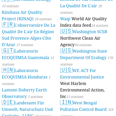
La Qualité De L'air
13 stations
20
Kinshasa Air Quality
stations
Project (KINAQ)
Waqi
World Air Quality
10 stations
🇫🇷
L'observatoire De La
Index data feed
24 stations
🇺🇸
Qualité De L'air En Région
Washington SCSB
Sud Provence-Alpes-Côte
Northwest Clean Air
D'Azur
Agency
57 stations
94 stations
🇬🇹
🇺🇸
Laboratorio
Washington State
ECOQUIMSA Guatemala
Department Of Ecology
11
170
stations
stations
🇭🇳
🇺🇸
Laboratorio
WE ACT For
ECOQUIMSA Honduras
Environmental Justice
1
West Harlem
stations
Lamont-Doherty Earth
Environmental Action,
Observatory
Inc
5 stations
11 stations
🇩🇪
🇮🇳
Landesamt Für
West Bengal
Umwelt, Naturschutz Und
Pollution Control Board
319
Geologie - LUNG