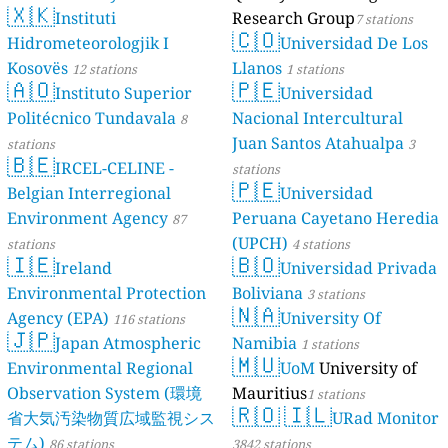
🇽🇰
Dé Jèrri)
Instituti
Research Group
2 stations
7 stations
🇨🇴
Hidrometeorologjik I
Universidad De Los
Kosovës
Llanos
12 stations
1 stations
🇦🇴
🇵🇪
Instituto Superior
Universidad
Politécnico Tundavala
Nacional Intercultural
8
Juan Santos Atahualpa
stations
3
🇧🇪
IRCEL-CELINE -
stations
🇵🇪
Belgian Interregional
Universidad
Environment Agency
Peruana Cayetano Heredia
87
(UPCH)
stations
4 stations
🇮🇪
🇧🇴
Ireland
Universidad Privada
Environmental Protection
Boliviana
3 stations
🇳🇦
Agency (EPA)
University Of
116 stations
🇯🇵
Japan Atmospheric
Namibia
1 stations
🇲🇺
Environmental Regional
UoM
University of
Observation System (環境
Mauritius
1 stations
🇷🇴
🇮🇱
省大気汚染物質広域監視シス
URad Monitor
テム)
86 stations
3842 stations