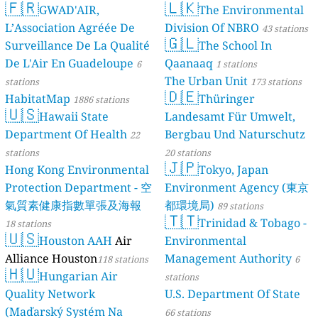
🇫🇷
🇱🇰
Quality Monitoring
GWAD'AIR,
The Environmental
30
L’Association Agréée De
Division Of NBRO
stations
43 stations
🇬🇱
Surveillance De La Qualité
The School In
De L'Air En Guadeloupe
Qaanaaq
6
1 stations
The Urban Unit
stations
173 stations
🇩🇪
HabitatMap
Thüringer
1886 stations
🇺🇸
Hawaii State
Landesamt Für Umwelt,
Department Of Health
Bergbau Und Naturschutz
22
stations
20 stations
🇯🇵
Hong Kong Environmental
Tokyo, Japan
Protection Department - 空
Environment Agency (東京
氣質素健康指數單張及海報
都環境局)
89 stations
🇹🇹
Trinidad & Tobago -
18 stations
🇺🇸
Houston AAH
Air
Environmental
Alliance Houston
Management Authority
118 stations
6
🇭🇺
Hungarian Air
stations
Quality Network
U.S. Department Of State
(Maďarský Systém Na
66 stations