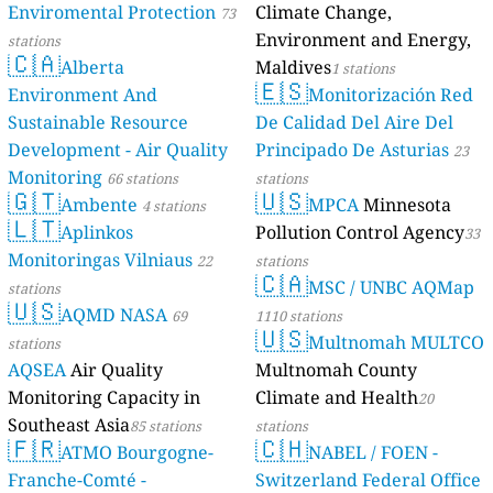
Enviromental Protection
Climate Change,
73
Environment and Energy,
stations
🇨🇦
Alberta
Maldives
1 stations
🇪🇸
Environment And
Monitorización Red
Sustainable Resource
De Calidad Del Aire Del
Development - Air Quality
Principado De Asturias
23
Monitoring
66 stations
stations
🇬🇹
🇺🇸
Ambente
MPCA
Minnesota
4 stations
🇱🇹
Aplinkos
Pollution Control Agency
33
Monitoringas Vilniaus
22
stations
🇨🇦
MSC / UNBC AQMap
stations
🇺🇸
AQMD NASA
69
1110 stations
🇺🇸
Multnomah MULTCO
stations
AQSEA
Air Quality
Multnomah County
Monitoring Capacity in
Climate and Health
20
Southeast Asia
85 stations
stations
🇫🇷
🇨🇭
ATMO Bourgogne-
NABEL / FOEN -
Franche-Comté -
Switzerland Federal Office