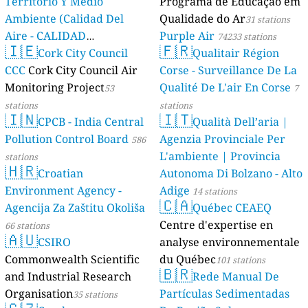
Territorio Y Medio
Programa de Educação em
Ambiente (Calidad Del
Qualidade do Ar
31 stations
Aire - CALIDAD
Purple Air
74233 stations
🇮🇪
🇫🇷
AMBIENTAL)
Cork City Council
Qualitair Région
23 stations
CCC
Cork City Council Air
Corse - Surveillance De La
Monitoring Project
Qualité De L'air En Corse
53
7
stations
stations
🇮🇳
🇮🇹
CPCB - India Central
Qualità Dell’aria |
Pollution Control Board
Agenzia Provinciale Per
586
L'ambiente | Provincia
stations
🇭🇷
Croatian
Autonoma Di Bolzano - Alto
Environment Agency -
Adige
14 stations
🇨🇦
Agencija Za Zaštitu Okoliša
Québec CEAEQ
Centre d'expertise en
66 stations
🇦🇺
CSIRO
analyse environnementale
Commonwealth Scientific
du Québec
101 stations
🇧🇷
and Industrial Research
Rede Manual De
Organisation
Partículas Sedimentadas
35 stations