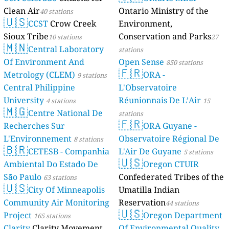
Clean Air
Ontario Ministry of the
40 stations
🇺🇸
CCST
Crow Creek
Environment,
Sioux Tribe
Conservation and Parks
10 stations
27
🇲🇳
Central Laboratory
stations
Of Environment And
Open Sense
850 stations
🇫🇷
Metrology (CLEM)
ORA -
9 stations
Central Philippine
L'Observatoire
University
Réunionnais De L’Air
4 stations
15
🇲🇬
Centre National De
stations
🇫🇷
Recherches Sur
ORA Guyane -
L'Environnement
Observatoire Régional De
8 stations
🇧🇷
CETESB - Companhia
L'Air De Guyane
5 stations
🇺🇸
Ambiental Do Estado De
Oregon CTUIR
São Paulo
Confederated Tribes of the
63 stations
🇺🇸
City Of Minneapolis
Umatilla Indian
Community Air Monitoring
Reservation
44 stations
🇺🇸
Project
Oregon Department
165 stations
Clarity
Clarity Movement
Of Environmental Quality