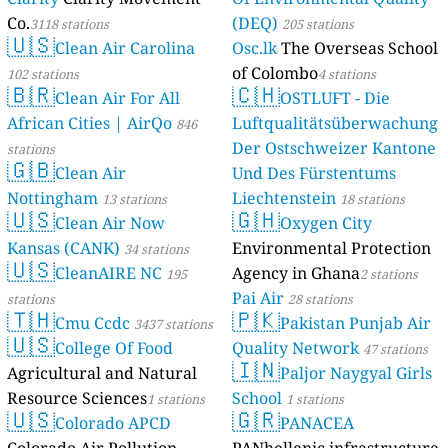
Co.
(DEQ)
3118 stations
205 stations
🇺🇸
Clean Air Carolina
Osc.lk
The Overseas School
of Colombo
102 stations
4 stations
🇧🇷
🇨🇭
Clean Air For All
OSTLUFT - Die
African Cities | AirQo
Luftqualitätsüberwachung
846
Der Ostschweizer Kantone
stations
🇬🇧
Clean Air
Und Des Fürstentums
Nottingham
Liechtenstein
13 stations
18 stations
🇺🇸
🇬🇭
Clean Air Now
Oxygen City
Kansas (CANK)
Environmental Protection
34 stations
🇺🇸
CleanAIRE NC
Agency in Ghana
195
2 stations
Pai Air
stations
28 stations
🇹🇭
🇵🇰
Cmu Ccdc
Pakistan Punjab Air
3437 stations
🇺🇸
College Of Food
Quality Network
47 stations
🇮🇳
Agricultural and Natural
Paljor Naygyal Girls
Resource Sciences
School
1 stations
1 stations
🇺🇸
🇬🇷
Colorado APCD
PANACEA