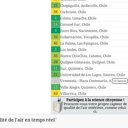
25
Chepiquilla, Andacollo, Chile
56
Cochrane, Chile
6
Colmo, Limache, Chile
14
Coronel Sur, Chile
0
Entre Ríos, Nacimiento, Chile
32
Gobernación, Tocopilla, Chile
42
La Palma, Las Pataguas, Chile
5
Los Andes, Chile
35
Nueva ChiuChiu, Calama, Chile
29
Quilpue Gimnasio, Quilpué, Chile
11
Sur, Quintero, Chile
21
Universidad de Los Lagos, Osorno, Chile
--
Urmeneta - Plaza Centenario, A
24 heures
ndacollo, Chile
15
Valle Alegre, Quintero, Chile
63
Villarrica, Chile
Participez à la science citoyenne !
Procurez-vous votre propre capteur de
qualité de l’air extérieur, comme celui-
ci.
ité de l'air en temps réel
”