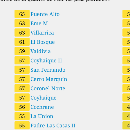
65
Puente Alto
63
Eme M
63
Villarrica
61
El Bosque
59
Valdivia
57
Coyhaique II
57
San Fernando
57
Cerro Merquín
57
Coronel Norte
57
Coyhaique
56
Cochrane
55
La Union
55
Padre Las Casas II