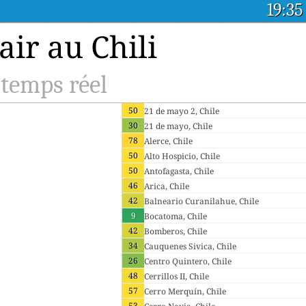
19:35
air au Chili
 temps réel
50
21 de mayo 2, Chile
30
21 de mayo, Chile
78
Alerce, Chile
50
Alto Hospicio, Chile
50
Antofagasta, Chile
46
Arica, Chile
42
Balneario Curanilahue, Chile
9
Bocatoma, Chile
42
Bomberos, Chile
34
Cauquenes Sivica, Chile
26
Centro Quintero, Chile
48
Cerrillos II, Chile
57
Cerro Merquín, Chile
53