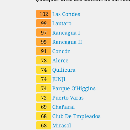
102
Las Condes
99
Lautaro
97
Rancagua I
95
Rancagua II
91
Concón
78
Alerce
74
Quilicura
74
JUNJI
74
Parque O'Higgins
72
Puerto Varas
69
Chañaral
68
Club De Empleados
68
Mirasol