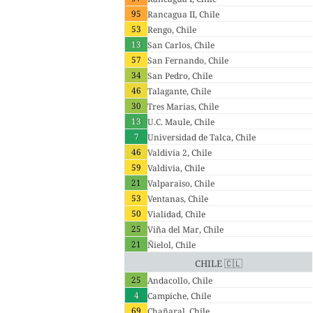
95
Rancagua II, Chile
53
Rengo, Chile
13
San Carlos, Chile
57
San Fernando, Chile
34
San Pedro, Chile
46
Talagante, Chile
30
Tres Marias, Chile
13
U.C. Maule, Chile
7
Universidad de Talca, Chile
46
Valdivia 2, Chile
59
Valdivia, Chile
21
Valparaiso, Chile
53
Ventanas, Chile
50
Vialidad, Chile
25
Viña del Mar, Chile
21
Ñielol, Chile
Chile 🇨🇱
25
Andacollo, Chile
4
Campiche, Chile
69
Chañaral, Chile