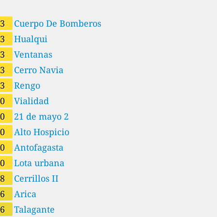
53
Cuerpo De Bomberos
53
Hualqui
53
Ventanas
53
Cerro Navia
53
Rengo
50
Vialidad
50
21 de mayo 2
50
Alto Hospicio
50
Antofagasta
50
Lota urbana
48
Cerrillos II
46
Arica
46
Talagante