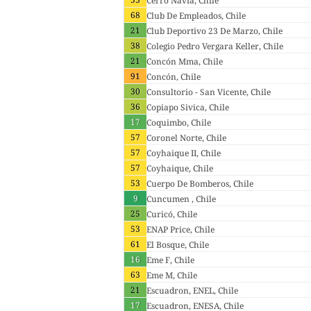
Cerro Navia, Chile
68
Club De Empleados, Chile
21
Club Deportivo 23 De Marzo, Chile
38
Colegio Pedro Vergara Keller, Chile
21
Concón Mma, Chile
91
Concón, Chile
30
Consultorio - San Vicente, Chile
36
Copiapo Sivica, Chile
17
Coquimbo, Chile
57
Coronel Norte, Chile
57
Coyhaique II, Chile
57
Coyhaique, Chile
53
Cuerpo De Bomberos, Chile
9
Cuncumen , Chile
25
Curicó, Chile
53
ENAP Price, Chile
61
El Bosque, Chile
16
Eme F, Chile
63
Eme M, Chile
21
Escuadron, ENEL, Chile
17
Escuadron, ENESA, Chile