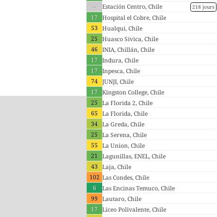
--
Estación Centro, Chile
218 jours
17
Hospital el Cobre, Chile
53
Hualqui, Chile
25
Huasco Sivica, Chile
46
INIA, Chillán, Chile
17
Indura, Chile
17
Inpesca, Chile
74
JUNJI, Chile
17
Kingston College, Chile
25
La Florida 2, Chile
65
La Florida, Chile
34
La Greda, Chile
25
La Serena, Chile
55
La Union, Chile
21
Lagunillas, ENEL, Chile
43
Laja, Chile
102
Las Condes, Chile
6
Las Encinas Temuco, Chile
99
Lautaro, Chile
17
Liceo Polivalente, Chile