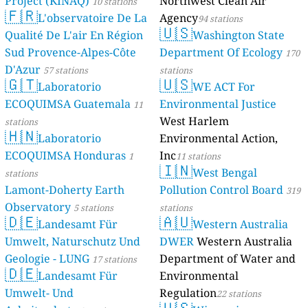
Project (KINAQ)
Northwest Clean Air
10 stations
🇫🇷
L'observatoire De La
Agency
94 stations
🇺🇸
Qualité De L'air En Région
Washington State
Sud Provence-Alpes-Côte
Department Of Ecology
170
D'Azur
57 stations
stations
🇬🇹
🇺🇸
Laboratorio
WE ACT For
ECOQUIMSA Guatemala
Environmental Justice
11
West Harlem
stations
🇭🇳
Laboratorio
Environmental Action,
ECOQUIMSA Honduras
Inc
1
11 stations
🇮🇳
West Bengal
stations
Lamont-Doherty Earth
Pollution Control Board
319
Observatory
5 stations
stations
🇩🇪
🇦🇺
Landesamt Für
Western Australia
Umwelt, Naturschutz Und
DWER
Western Australia
Geologie - LUNG
Department of Water and
17 stations
🇩🇪
Landesamt Für
Environmental
Umwelt- Und
Regulation
22 stations
🇺🇸