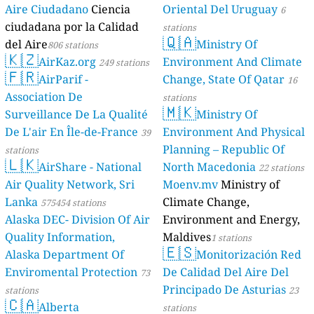
Aire Ciudadano
Ciencia
Oriental Del Uruguay
6
ciudadana por la Calidad
stations
🇶🇦
del Aire
Ministry Of
806 stations
🇰🇿
AirKaz.org
Environment And Climate
249 stations
🇫🇷
AirParif -
Change, State Of Qatar
16
Association De
stations
🇲🇰
Surveillance De La Qualité
Ministry Of
De L'air En Île-de-France
Environment And Physical
39
Planning – Republic Of
stations
🇱🇰
AirShare - National
North Macedonia
22 stations
Air Quality Network, Sri
Moenv.mv
Ministry of
Lanka
Climate Change,
575454 stations
Alaska DEC- Division Of Air
Environment and Energy,
Quality Information,
Maldives
1 stations
🇪🇸
Alaska Department Of
Monitorización Red
Enviromental Protection
De Calidad Del Aire Del
73
Principado De Asturias
stations
23
🇨🇦
Alberta
stations