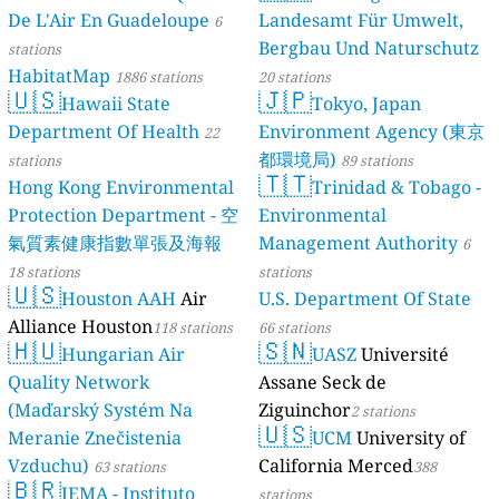
De L'Air En Guadeloupe
Landesamt Für Umwelt,
6
Bergbau Und Naturschutz
stations
HabitatMap
1886 stations
20 stations
🇺🇸
🇯🇵
Hawaii State
Tokyo, Japan
Department Of Health
Environment Agency (東京
22
都環境局)
stations
89 stations
🇹🇹
Hong Kong Environmental
Trinidad & Tobago -
Protection Department - 空
Environmental
氣質素健康指數單張及海報
Management Authority
6
18 stations
stations
🇺🇸
Houston AAH
Air
U.S. Department Of State
Alliance Houston
118 stations
66 stations
🇭🇺
🇸🇳
Hungarian Air
UASZ
Université
Quality Network
Assane Seck de
(Maďarský Systém Na
Ziguinchor
2 stations
🇺🇸
Meranie Znečistenia
UCM
University of
Vzduchu)
California Merced
63 stations
388
🇧🇷
IEMA - Instituto
stations