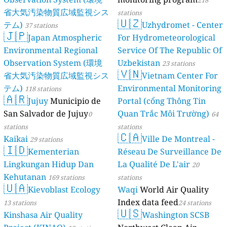
218
省大気汚染物質広域監視シス
stations
🇺🇿
テム)
Uzhydromet - Center
37 stations
🇯🇵
Japan Atmospheric
For Hydrometeorological
Environmental Regional
Service Of The Republic Of
Observation System (環境
Uzbekistan
23 stations
🇻🇳
省大気汚染物質広域監視シス
Vietnam Center For
テム)
Environmental Monitoring
118 stations
🇦🇷
Jujuy
Municipio de
Portal (cổng Thông Tin
San Salvador de Jujuy
Quan Trắc Môi Trường)
0
64
stations
stations
🇨🇦
Kaikai
Ville De Montreal -
29 stations
🇮🇩
Kementerian
Réseau De Surveillance De
Lingkungan Hidup Dan
La Qualité De L'air
20
Kehutanan
169 stations
stations
🇺🇦
Kievoblast Ecology
Waqi
World Air Quality
Index data feed
13 stations
24 stations
🇺🇸
Kinshasa Air Quality
Washington SCSB