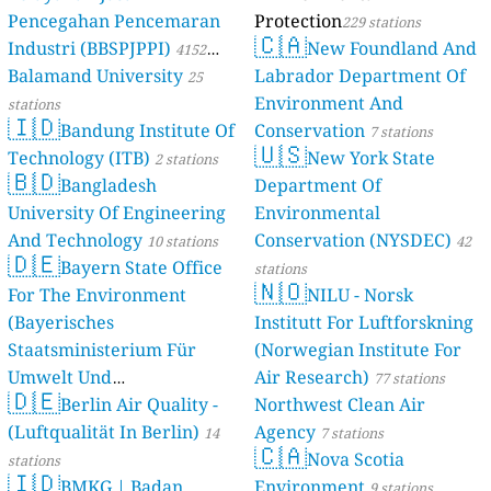
Pencegahan Pencemaran
Protection
229 stations
🇨🇦
Industri (BBSPJPPI)
New Foundland And
4152
Balamand University
Labrador Department Of
stations
25
Environment And
stations
🇮🇩
Bandung Institute Of
Conservation
7 stations
🇺🇸
Technology (ITB)
New York State
2 stations
🇧🇩
Bangladesh
Department Of
University Of Engineering
Environmental
And Technology
Conservation (NYSDEC)
10 stations
42
🇩🇪
Bayern State Office
stations
🇳🇴
For The Environment
NILU - Norsk
(Bayerisches
Institutt For Luftforskning
Staatsministerium Für
(Norwegian Institute For
Umwelt Und
Air Research)
77 stations
🇩🇪
Berlin Air Quality -
Verbraucherschutz) - LfU
Northwest Clean Air
(Luftqualität In Berlin)
Agency
46 stations
14
7 stations
🇨🇦
Nova Scotia
stations
🇮🇩
BMKG | Badan
Environment
9 stations