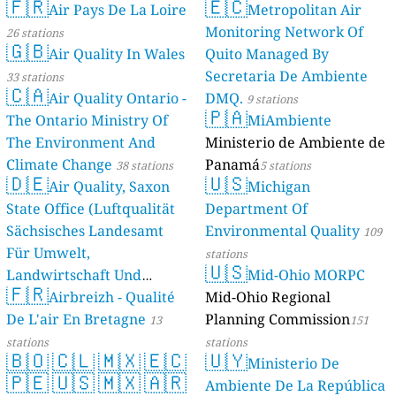
🇫🇷
🇪🇨
Air Pays De La Loire
Metropolitan Air
Monitoring Network Of
26 stations
🇬🇧
Air Quality In Wales
Quito Managed By
Secretaria De Ambiente
33 stations
🇨🇦
Air Quality Ontario -
DMQ.
9 stations
🇵🇦
The Ontario Ministry Of
MiAmbiente
The Environment And
Ministerio de Ambiente de
Climate Change
Panamá
38 stations
5 stations
🇩🇪
🇺🇸
Air Quality, Saxon
Michigan
State Office (Luftqualität
Department Of
Sächsisches Landesamt
Environmental Quality
109
Für Umwelt,
stations
🇺🇸
Landwirtschaft Und
Mid-Ohio MORPC
🇫🇷
Geologie)
Airbreizh - Qualité
Mid-Ohio Regional
50 stations
De L'air En Bretagne
Planning Commission
13
151
stations
stations
🇧🇴
🇨🇱
🇲🇽
🇪🇨
🇺🇾
Ministerio De
🇵🇪
🇺🇸
🇲🇽
🇦🇷
Ambiente De La República