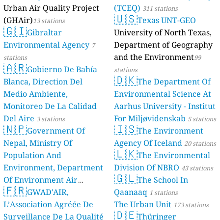
Urban Air Quality Project
(TCEQ)
311 stations
🇺🇸
(GHAir)
Texas UNT-GEO
13 stations
🇬🇮
Gibraltar
University of North Texas,
Environmental Agency
Department of Geography
7
and the Environment
stations
99
🇦🇷
Gobierno De Bahía
stations
🇩🇰
Blanca, Direction Del
The Department Of
Medio Ambiente,
Environmental Science At
Monitoreo De La Calidad
Aarhus University - Institut
Del Aire
For Miljøvidenskab
3 stations
5 stations
🇳🇵
🇮🇸
Government Of
The Environment
Nepal, Ministry Of
Agency Of Iceland
20 stations
🇱🇰
Population And
The Environmental
Environment, Department
Division Of NBRO
43 stations
🇬🇱
Of Environment Air
The School In
🇫🇷
Quality Monitoring
GWAD'AIR,
Qaanaaq
30
1 stations
L’Association Agréée De
The Urban Unit
stations
173 stations
🇩🇪
Surveillance De La Qualité
Thüringer