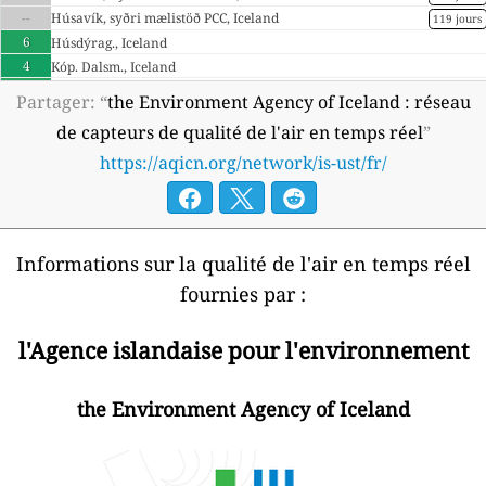
--
Húsavík, syðri mælistöð PCC, Iceland
119 jours
6
Húsdýrag., Iceland
4
Kóp. Dalsm., Iceland
8
Portable Farstöð 1, Iceland
Partager: “
the Environment Agency of Iceland : réseau
--
Strandgata, Iceland
de capteurs de qualité de l'air en temps réel
”
Iceland 🇮🇸
https://aqicn.org/network/is-ust/fr/
4
Garðabær Garðaholt, Iceland
2
Kópavogur Hörðuvallaskóli, Kopavogur, Iceland
5
Reykjavík Laugarnes, Reykjavik, Iceland
Informations sur la qualité de l'air en temps réel
fournies par :
l'Agence islandaise pour l'environnement
the Environment Agency of Iceland