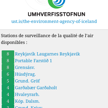
ust.is/the-environment-agency-of-iceland
Stations de surveillance de la qualité de l’air
disponibles :
8
Reykjavík Laugarnes Reykjavik
8
Portable Farstöð 1
8
Grensásv.
6
Húsdýrag.
5
Grund. Gröf
4
Garðabær Garðaholt
4
Hvaleyrarh.
4
Kóp. Dalsm.
3
Grund. Kríuv.