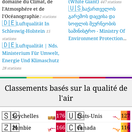
domaine du Climat, de
(White Giant)
447 stations
🇺🇸
l'Atmosphére et de
საქართველოს
l'Océanographie
გარემოს დაცვისა და
2 stations
🇩🇪
Luftqualität In
სოფლის მეურნეობის
Schleswig-Holstein
სამინისტრო - Ministry Of
15
Environment Protection
stations
🇩🇪
Luftqualität | Nds.
And Agriculture Of
Ministerium Für Umwelt,
Georgia
16 stations
Energie Und Klimaschutz
28 stations
Classements basés sur la qualité de
l'air
🇸🇨
🇺🇸
176
127
Seychelles
États-Unis
🇿🇲
🇨🇦
166
116
Zambie
Canada