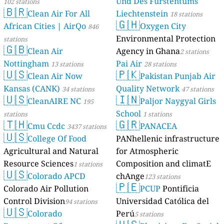
Und Des Fürstentums
102 stations
🇧🇷
Clean Air For All
Liechtenstein
18 stations
🇬🇭
African Cities | AirQo
Oxygen City
846
Environmental Protection
stations
🇬🇧
Clean Air
Agency in Ghana
2 stations
Nottingham
Pai Air
13 stations
28 stations
🇺🇸
🇵🇰
Clean Air Now
Pakistan Punjab Air
Kansas (CANK)
Quality Network
34 stations
47 stations
🇺🇸
🇮🇳
CleanAIRE NC
Paljor Naygyal Girls
195
School
stations
1 stations
🇹🇭
🇬🇷
Cmu Ccdc
PANACEA
3437 stations
🇺🇸
College Of Food
PANhellenic infrastructure
Agricultural and Natural
for Atmospheric
Resource Sciences
Composition and climatE
1 stations
🇺🇸
Colorado APCD
chAnge
123 stations
🇵🇪
Colorado Air Pollution
PCUP
Pontificia
Control Division
Universidad Católica del
94 stations
🇺🇸
Colorado
Perú
5 stations