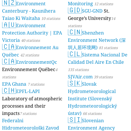
🇳🇿
Environment
Monitoring
12 stations
🇬🇩
Canterbury - Kaunihera
SGU-GND
St.
Taiao Ki Waitaha
George’s University
10 stations
14
🇦🇺
Environment
stations
🇨🇳
Protection Authority | EPA
Shenzhen
Victoria
Environment Network (深
40 stations
🇨🇦
Environnement Au
圳人居环境网)
81 stations
🇨🇱
Québec
Sistema Nacional De
42 stations
🇨🇦
EnvironnementQc
Calidad Del Aire En Chile
Environnement Québec
4
135 stations
SJVAir.com
stations
39 stations
🇸🇰
EPA Ghana
Slovak
7 stations
🇨🇭
EPFL-LAPI
Hydrometeorological
Laboratory of atmospheric
Institute (Slovenský
processes and their
Hydrometeorologický
impacts
ústav)
7 stations
66 stations
🇸🇮
Federalni
Slovenian
Hidrometeorološki Zavod
Environment Agency