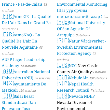
France - Pas-de-Calais
Environmental Monitoring
38
(Цаг уур орчны
stations
🇫🇷
AtmoGE - La Qualité
шинжилгээний газар )
21
🇵🇪
De L’air Dans Le Grand Est
National University
stations
Of San Agustin Of
50 stations
🇫🇷
AtmoNAQ - La
Arequipa
0 stations
🇸🇪
Qualité De L’air En
Natur Vårdsverket -
Nouvelle Aquitaine
Swedish Environmental
46
Protection Agency
stations
71
AUPP Liger Leadership
stations
🇺🇸
Academy
NCC
New Castle
14 stations
🇦🇺
Australian National
County Air Quality
5 stations
🇫🇷
University (ANU)
NebuleAir
38 stations
192 stations
🇲🇽
🇳🇵
Ayuntamiento De
Nepal Health
Mexicali
Research Council
120 stations
7 stations
🇮🇩
🇺🇸
Balai Besar
Nevada NDEP
Standardisasi Dan
Nevada Division of
Pelayanan Jasa
Environmental