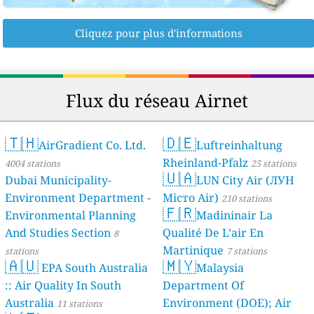
Cliquez pour plus d'informations
Flux du réseau Airnet
🇹🇭
🇩🇪
AirGradient Co. Ltd.
Luftreinhaltung
Rheinland-Pfalz
4004 stations
25 stations
🇺🇦
Dubai Municipality-
LUN City Air (ЛУН
Environment Department -
Місто Air)
210 stations
🇫🇷
Environmental Planning
Madininair La
And Studies Section
Qualité De L’air En
8
Martinique
stations
7 stations
🇦🇺
🇲🇾
EPA South Australia
Malaysia
:: Air Quality In South
Department Of
Australia
Environment (DOE); Air
11 stations