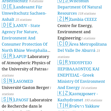
Arbeitsschutz
Wisconsin
9 stations
🇩🇪
Landesamt Für
Department Of Natural
Umweltschutz Sachsen-
Resources
118 stations
🇿🇲
Anhalt
Zambia CEEEZ
25 stations
🇩🇪
LANUV - State
Centre for Energy,
Agency For Nature,
Environment and
Environment And
Engineering
1 stations
🇨🇴
Consumer Protection Of
Área Metropolitana
North Rhine Westphalia
Del Valle De Aburrá
21
🇬🇷
(Landesamt Für Natur,
LAPUP
Laboratory
stations
🇬🇷
Umwelt Und
of Atmospheric Physics of
ΥΠΟΥΡΓΕΙΟ
Verbraucherschutz NRW)
the University of Patras
ΠΕΡΙΒΑΛΛΟΝΤΟΣ ΚΑΙ
8
ΕΝΕΡΓΕΙΑΣ - Greek
61 stations
stations
🇸🇳
LASOMED
Ministry Of Environment
Université Gaston Berger
And Energy
1
14 stations
🇰🇿
Қазгидромет -
stations
🇸🇳
LPAOSF
Laboratoire
Kazhydromet
193 stations
🇹🇭
de Recherche dans le
ยักษ์ขาว Yakkaw