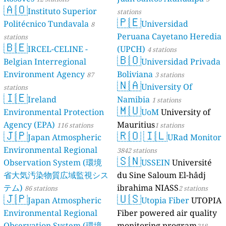
🇦🇴
Instituto Superior
stations
🇵🇪
Politécnico Tundavala
Universidad
8
Peruana Cayetano Heredia
stations
🇧🇪
IRCEL-CELINE -
(UPCH)
4 stations
🇧🇴
Belgian Interregional
Universidad Privada
Environment Agency
Boliviana
87
3 stations
🇳🇦
University Of
stations
🇮🇪
Ireland
Namibia
1 stations
🇲🇺
Environmental Protection
UoM
University of
Agency (EPA)
Mauritius
116 stations
1 stations
🇯🇵
🇷🇴
🇮🇱
Japan Atmospheric
URad Monitor
Environmental Regional
3842 stations
🇸🇳
Observation System (環境
USSEIN
Université
省大気汚染物質広域監視シス
du Sine Saloum El-hâdj
テム)
ibrahima NIASS
86 stations
2 stations
🇯🇵
🇺🇸
Japan Atmospheric
Utopia Fiber
UTOPIA
Environmental Regional
Fiber powered air quality
Observation System (環境
monitoring program