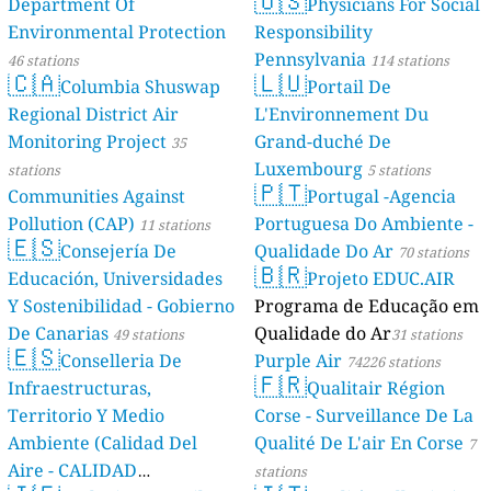
🇺🇸
Department Of
Physicians For Social
Environmental Protection
Responsibility
Pennsylvania
46 stations
114 stations
🇨🇦
🇱🇺
Columbia Shuswap
Portail De
Regional District Air
L'Environnement Du
Monitoring Project
Grand-duché De
35
Luxembourg
stations
5 stations
🇵🇹
Communities Against
Portugal -Agencia
Pollution (CAP)
Portuguesa Do Ambiente -
11 stations
🇪🇸
Consejería De
Qualidade Do Ar
70 stations
🇧🇷
Educación, Universidades
Projeto EDUC.AIR
Y Sostenibilidad - Gobierno
Programa de Educação em
De Canarias
Qualidade do Ar
49 stations
31 stations
🇪🇸
Conselleria De
Purple Air
74226 stations
🇫🇷
Infraestructuras,
Qualitair Région
Territorio Y Medio
Corse - Surveillance De La
Ambiente (Calidad Del
Qualité De L'air En Corse
7
Aire - CALIDAD
stations