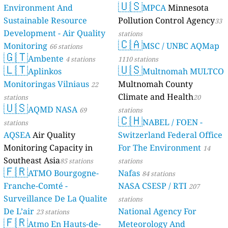
🇺🇸
Environment And
MPCA
Minnesota
Sustainable Resource
Pollution Control Agency
33
Development - Air Quality
stations
🇨🇦
Monitoring
MSC / UNBC AQMap
66 stations
🇬🇹
Ambente
4 stations
1110 stations
🇱🇹
🇺🇸
Aplinkos
Multnomah MULTCO
Monitoringas Vilniaus
Multnomah County
22
Climate and Health
stations
20
🇺🇸
AQMD NASA
69
stations
🇨🇭
NABEL / FOEN -
stations
AQSEA
Air Quality
Switzerland Federal Office
Monitoring Capacity in
For The Environment
14
Southeast Asia
85 stations
stations
🇫🇷
ATMO Bourgogne-
Nafas
84 stations
Franche-Comté -
NASA CSESP / RTI
207
Surveillance De La Qualite
stations
De L’air
National Agency For
23 stations
🇫🇷
Atmo En Hauts-de-
Meteorology And