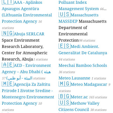
🇱🇹
AAA - Aplinkos
Polluant Index
Apsaugos Agentūra
Management System
66
🇺🇸
(Lithuania Environmental
Massachusetts
stations
Protection Agency
MASSDEP
Massachusetts
16
Department of
stations
🇳🇬
Abuja SERLCAR
Environmental
Space Environment
Protection
98 stations
🇪🇸
Research Laboratory,
Medi Ambient.
Center for Atmospheric
Generalitat De Catalunya
Research, Abuja
1 stations
64 stations
🇦🇪
AED - Environment
Meechai Bamboo Schools
Agency – Abu Dhabi ( هيئة
36 stations
البيئة - أبو ظبي)
Meteo Lausanne
57 stations
1 stations
🇲🇪
🇲🇬
Agencija Za Zaštitu
Meteo Madagascar
9
Prirode I životne Sredine -
stations
🇧🇬
Montenegro Environement
Meter.ac
165 stations
🇺🇸
Protection Agency
Methow Valley
10
Citizens Council
stations
38 stations