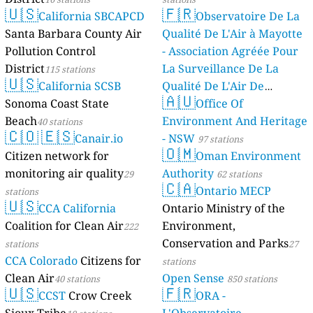
🇺🇸
🇫🇷
California SBCAPCD
Observatoire De La
Santa Barbara County Air
Qualité De L'Air à Mayotte
Pollution Control
- Association Agréée Pour
District
La Surveillance De La
115 stations
🇺🇸
California SCSB
Qualité De L'Air De
🇦🇺
Sonoma Coast State
Mayotte
Office Of
4 stations
Beach
Environment And Heritage
40 stations
🇨🇴
🇪🇸
Canair.io
- NSW
97 stations
🇴🇲
Citizen network for
Oman Environment
monitoring air quality
Authority
29
62 stations
🇨🇦
Ontario MECP
stations
🇺🇸
CCA California
Ontario Ministry of the
Coalition for Clean Air
Environment,
222
Conservation and Parks
stations
27
CCA Colorado
Citizens for
stations
Clean Air
Open Sense
40 stations
850 stations
🇺🇸
🇫🇷
CCST
Crow Creek
ORA -