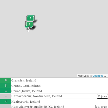
Map Data: ©
OpenStreetMap contributors
8
Grensásv., Iceland
5
Grund., Gröf, Iceland
3
Grund.,Kríuv., Iceland
--
Hafnarfjörður, Norðurhella, Iceland
95 jours
4
Hvaleyrarh., Iceland
--
Húsavík, nyrðri mælistöð PCC, Iceland
207 jours