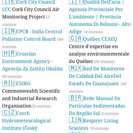
🇮🇪
🇮🇹
AMBIENTAL)
Cork City Council
Qualità Dell’aria |
23 stations
CCC
Cork City Council Air
Agenzia Provinciale Per
Monitoring Project
L'ambiente | Provincia
53
Autonoma Di Bolzano - Alto
stations
🇮🇳
CPCB - India Central
Adige
14 stations
🇨🇦
Pollution Control Board
Québec CEAEQ
586
Centre d'expertise en
stations
🇭🇷
Croatian
analyse environnementale
Environment Agency -
du Québec
101 stations
🇲🇽
Agencija Za Zaštitu Okoliša
Red De Monitoreo
De Calidad Del AireDel
66 stations
🇦🇺
CSIRO
Estado De Guanajuato
180
Commonwealth Scientific
stations
🇧🇷
and Industrial Research
Rede Manual De
Organisation
Partículas Sedimentadas
35 stations
🇨🇿
Czech
Da Região Sul
6 stations
🇮🇳
Hydrometeorological
Respirer Living
Institute (Český
Sciences
74 stations