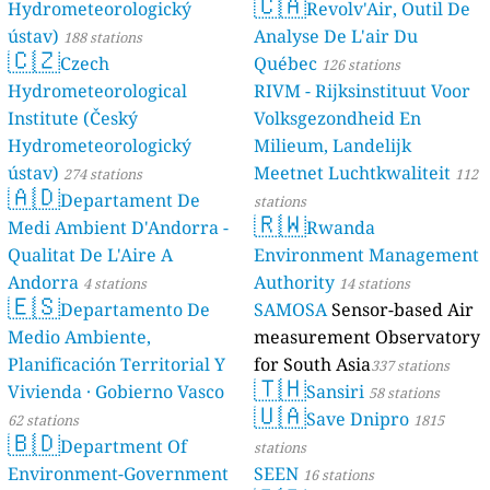
🇨🇦
Hydrometeorologický
Revolv'Air, Outil De
ústav)
Analyse De L'air Du
188 stations
🇨🇿
Czech
Québec
126 stations
Hydrometeorological
RIVM - Rijksinstituut Voor
Institute (Český
Volksgezondheid En
Hydrometeorologický
Milieum, Landelijk
ústav)
Meetnet Luchtkwaliteit
274 stations
112
🇦🇩
Departament De
stations
🇷🇼
Medi Ambient D'Andorra -
Rwanda
Qualitat De L'Aire A
Environment Management
Andorra
Authority
4 stations
14 stations
🇪🇸
Departamento De
SAMOSA
Sensor-based Air
Medio Ambiente,
measurement Observatory
Planificación Territorial Y
for South Asia
337 stations
🇹🇭
Vivienda · Gobierno Vasco
Sansiri
58 stations
🇺🇦
Save Dnipro
62 stations
1815
🇧🇩
Department Of
stations
Environment-Government
SEEN
16 stations