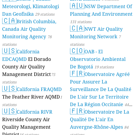
🇦🇺
Meteorologi, Klimatologi
NSW Department Of
Dan Geofisika
Planning And Environment
29 stations
🇨🇦
British Columbia,
131 stations
🇨🇦
Canada Air Quality
NWT Air Quality
Monitoring Agency
Monitoring Network
78
7
stations
stations
🇺🇸
🇨🇴
California
OAB - El
EDCAQMD
El Dorado
Observatorio Ambiental
County Air Quality
De Bogotá
19 stations
🇫🇷
Management District
Observatoire Agréé
75
Pour Assurer La
stations
🇺🇸
California FRAQMD
Surveillance De La Qualité
The Feather River AQMD
De L’air Sur Le Territoire
1
De La Région Occitanie
stations
44
🇺🇸
🇫🇷
California RIVR
Observatoire De La
stations
Riverside County Air
Qualité De L'air En
Quality Management
Auvergne-Rhône-Alpes
84
District
16 stations
stations