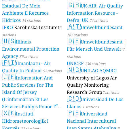
🇬🇧
Estadual De Meio
UK-AIR, Air Quality
Ambiente E Recursos
Information Resource -
Hídricos
Defra, UK
14 stations
74 stations
🇦🇹
IFRO
Karolinska Institutet
Umweltbundesamt
3
stations
187 stations
🇺🇸
🇩🇪
Illinois
Umweltbundesamt |
Environmental Protection
Für Mensch Und Umwelt
7
Agency
89 stations
stations
🇫🇮
Ilmanlaatu - Air
UNICEF
136 stations
🇳🇬
Quality In Finland
UNILAG AQMRG
92 stations
🇯🇪
Information And
University of Lagos Air
Public Services For The
Quality Monitoring
Island Of Jersey
Research Group
7 stations
🇨🇴
(L'înformâtion Et Les
Universidad De Los
Sèrvices Publyis Pouor I'Île
Llanos
1 stations
🇽🇰
🇵🇪
Dé Jèrri)
Instituti
Universidad
2 stations
Hidrometeorologjik I
Nacional Intercultural
Kosovës
Juan Santos Atahualpa
12 stations
3