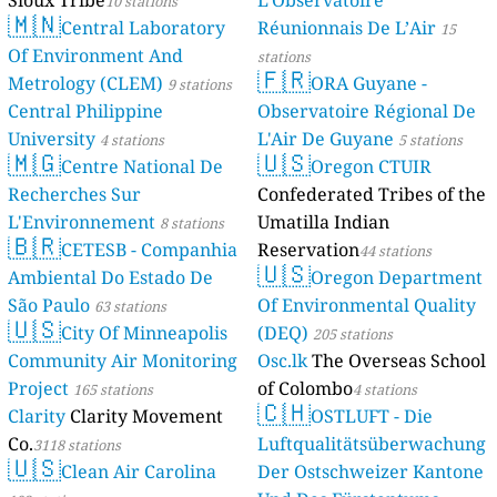
Sioux Tribe
L'Observatoire
10 stations
🇲🇳
Central Laboratory
Réunionnais De L’Air
15
Of Environment And
stations
🇫🇷
Metrology (CLEM)
ORA Guyane -
9 stations
Central Philippine
Observatoire Régional De
University
L'Air De Guyane
4 stations
5 stations
🇲🇬
🇺🇸
Centre National De
Oregon CTUIR
Recherches Sur
Confederated Tribes of the
L'Environnement
Umatilla Indian
8 stations
🇧🇷
CETESB - Companhia
Reservation
44 stations
🇺🇸
Ambiental Do Estado De
Oregon Department
São Paulo
Of Environmental Quality
63 stations
🇺🇸
City Of Minneapolis
(DEQ)
205 stations
Community Air Monitoring
Osc.lk
The Overseas School
Project
of Colombo
165 stations
4 stations
🇨🇭
Clarity
Clarity Movement
OSTLUFT - Die
Co.
Luftqualitätsüberwachung
3118 stations
🇺🇸
Clean Air Carolina
Der Ostschweizer Kantone