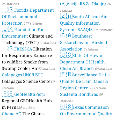
(Agencija RS Za Okolje)
25 stations
26
🇺🇸
Florida Department
stations
🇿🇦
Of Environmental
South African Air
Protection
Quality Information
177 stations
🇱🇰
Foundation For
System - SAAQIS
193 stations
🇨🇦
Environment
Climate and
Southeast
Technology (FECT)
Saskatchewan - Airshed
11 stations
🇺🇸
FRESSCA
Filtration
Association
6 stations
🇺🇸
for Respiratory Exposure
State Of Hawaii,
to wildfire Smoke from
Department Of Health,
Swamp Cooler Air
Clean Air Branch
47 stations
69 stations
🇫🇷
Galapagos UNC/USFQ
Surveillance De La
Galapagos Science Center
Qualité De L'air Dans La
0
Région Centre
stations
23 stations
🇵🇪
GeoHealthPeru
Sustenta Honduras
59
Regional GEOHealth Hub
stations
🇺🇸
in Peru
Texas Commission
229 stations
Ghana AQ
The Ghana
On Environmental Quality