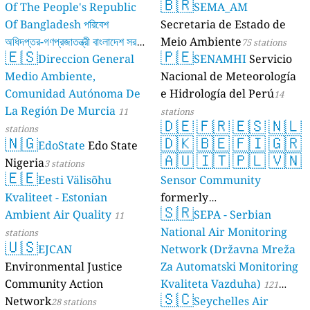
🇧🇷
Of The People's Republic
SEMA_AM
Of Bangladesh পরিবেশ
Secretaria de Estado de
অধিদপ্তর-গণপ্রজাতন্ত্রী বাংলাদেশ সরকার
Meio Ambiente
75 stations
🇪🇸
🇵🇪
Direccion General
SENAMHI
Servicio
17 stations
Medio Ambiente,
Nacional de Meteorología
Comunidad Autónoma De
e Hidrología del Perú
14
La Región De Murcia
11
stations
🇩🇪
🇫🇷
🇪🇸
🇳🇱
stations
🇳🇬
🇩🇰
🇧🇪
🇫🇮
🇬🇷
EdoState
Edo State
🇦🇺
🇮🇹
🇵🇱
🇻🇳
Nigeria
3 stations
🇪🇪
Eesti Välisõhu
Sensor Community
Kvaliteet - Estonian
formerly
🇸🇷
Ambient Air Quality
luftdaten.info
SEPA - Serbian
11
35814 stations
National Air Monitoring
stations
🇺🇸
EJCAN
Network (Državna Mreža
Environmental Justice
Za Automatski Monitoring
Community Action
Kvaliteta Vazduha)
121
🇸🇨
Network
Seychelles Air
28 stations
stations