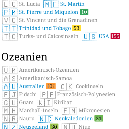
🇱🇨
🇲🇫
St. Lucia
St. Martin
🇵🇲
St. Pierre und Miquelon
10
🇻🇨
St. Vincent und die Grenadinen
🇹🇹
Trinidad und Tobago
53
🇹🇨
🇺🇸
Turks- und Caicosinseln
USA
155
Ozeanien
🇺🇲
Amerikanisch-Ozeanien
🇦🇸
Amerikanisch-Samoa
🇦🇺
🇨🇰
Australien
101
Cookinseln
🇫🇯
🇵🇫
Fidschi
Französisch-Polynesien
🇬🇺
🇰🇮
Guam
Kiribati
🇲🇭
🇫🇲
Marshall-Inseln
Mikronesien
🇳🇷
🇳🇨
Nauru
Neukaledonien
21
🇳🇿
🇳🇺
Neuseeland
30
Niue