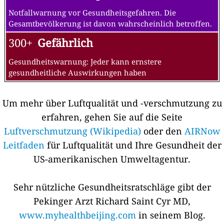
Notfallwarnung vor Gesundheitsgefahren. Die
Gesamtbevölkerung ist davon wahrscheinlich betroffen.
300+
Gefährlich
Gesundheitswarnung: Jeder kann ernstere
gesundheitliche Auswirkungen haben
Um mehr über Luftqualität und -verschmutzung zu
erfahren, gehen Sie auf die Seite
Luftverschmutzung (Wikipedia)
oder den
AIRNow
Leitfaden
für Luftqualität und Ihre Gesundheit der
US-amerikanischen Umweltagentur.
Sehr nützliche Gesundheitsratschläge gibt der
Pekinger Arzt Richard Saint Cyr MD,
www.myhealthbeijing.com
in seinem Blog.