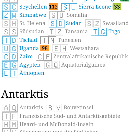
🇸🇨
🇸🇱
Seychellen
112
Sierra Leone
33
🇿🇼
🇸🇴
Simbabwe
Somalia
🇸🇭
🇸🇩
🇸🇿
St. Helena
Sudan
Swasiland
🇸🇸
🇹🇿
🇹🇬
Südsudan
Tansania
Togo
🇹🇩
🇹🇳
Tschad
Tunesien
🇺🇬
🇪🇭
Uganda
98
Westsahara
🇨🇩
🇨🇫
Zaire
Zentralafrikanische Republik
🇪🇬
🇬🇶
Ägypten
Äquatorialguinea
🇪🇹
Äthiopien
Antarktis
🇦🇶
🇧🇻
Antarktis
Bouvetinsel
🇹🇫
Französische Süd- und Antarktisgebiete
🇭🇲
Heard- und McDonald-Inseln
Südgeorgien und die Südlichen