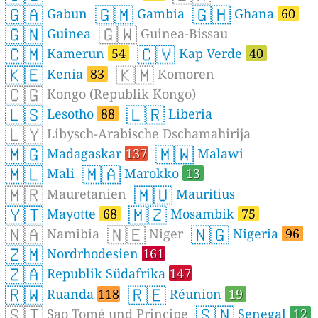
🇬🇦
🇬🇲
🇬🇭
Gabun
Gambia
Ghana
60
🇬🇳
🇬🇼
Guinea
Guinea-Bissau
🇨🇲
🇨🇻
Kamerun
54
Kap Verde
40
🇰🇪
🇰🇲
Kenia
83
Komoren
🇨🇬
Kongo (Republik Kongo)
🇱🇸
🇱🇷
Lesotho
88
Liberia
🇱🇾
Libysch-Arabische Dschamahirija
🇲🇬
🇲🇼
Madagaskar
137
Malawi
🇲🇱
🇲🇦
Mali
Marokko
13
🇲🇷
🇲🇺
Mauretanien
Mauritius
🇾🇹
🇲🇿
Mayotte
68
Mosambik
75
🇳🇦
🇳🇪
🇳🇬
Namibia
Niger
Nigeria
96
🇿🇲
Nordrhodesien
161
🇿🇦
Republik Südafrika
147
🇷🇼
🇷🇪
Ruanda
118
Réunion
19
🇸🇹
🇸🇳
Sao Tomé und Principe
Senegal
12