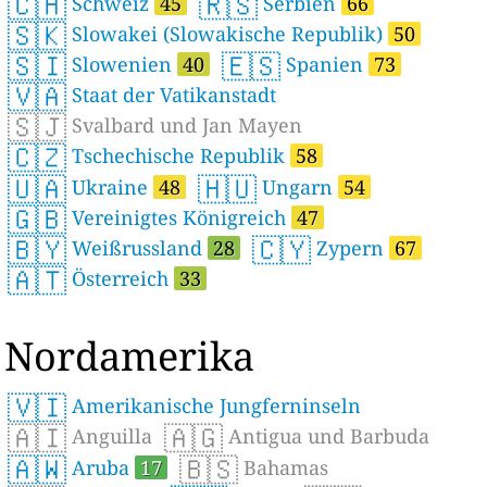
🇨🇭
🇷🇸
Schweiz
45
Serbien
66
🇸🇰
Slowakei (Slowakische Republik)
50
🇸🇮
🇪🇸
Slowenien
40
Spanien
73
🇻🇦
Staat der Vatikanstadt
🇸🇯
Svalbard und Jan Mayen
🇨🇿
Tschechische Republik
58
🇺🇦
🇭🇺
Ukraine
48
Ungarn
54
🇬🇧
Vereinigtes Königreich
47
🇧🇾
🇨🇾
Weißrussland
28
Zypern
67
🇦🇹
Österreich
33
Nordamerika
🇻🇮
Amerikanische Jungferninseln
🇦🇮
🇦🇬
Anguilla
Antigua und Barbuda
🇦🇼
🇧🇸
Aruba
17
Bahamas