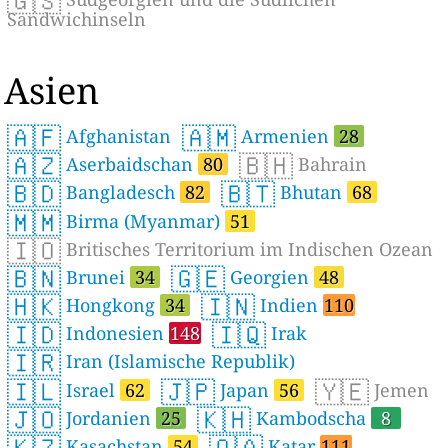
🇬🇸
Sandwichinseln
Asien
🇦🇫
🇦🇲
Afghanistan
Armenien
28
🇦🇿
🇧🇭
Aserbaidschan
80
Bahrain
🇧🇩
🇧🇹
Bangladesch
82
Bhutan
68
🇲🇲
Birma (Myanmar)
51
🇮🇴
Britisches Territorium im Indischen Ozean
🇧🇳
🇬🇪
Brunei
34
Georgien
48
🇭🇰
🇮🇳
Hongkong
34
Indien
110
🇮🇩
🇮🇶
Indonesien
148
Irak
🇮🇷
Iran (Islamische Republik)
🇮🇱
🇯🇵
🇾🇪
Israel
62
Japan
56
Jemen
🇯🇴
🇰🇭
Jordanien
25
Kambodscha
8
🇰🇿
🇶🇦
Kasachstan
54
Katar
111