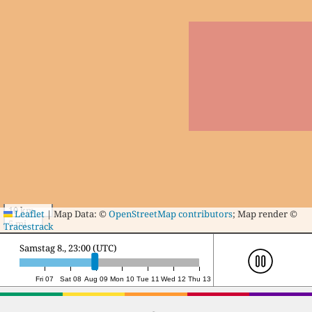
10 km
Leaflet
|
Map Data: ©
OpenStreetMap contributors
; Map render ©
5 mi
Tracestrack
Sonntag 9., 17:00 (UTC)
Fri 07
Sat 08
Aug 09
Mon 10
Tue 11
Wed 12
Thu 13