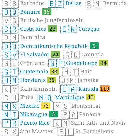
🇧🇧
🇧🇿
🇧🇲
Barbados
Belize
Bermuda
🇧🇶
Bonaire
15
🇻🇬
Britische Jungferninseln
🇨🇷
🇨🇼
Costa Rica
23
Curaçao
🇩🇲
Dominica
🇩🇴
Dominikanische Republik
5
🇸🇻
🇬🇩
El Salvador
24
Grenada
🇬🇱
🇬🇵
Grönland
Guadeloupe
34
🇬🇹
🇭🇹
Guatemala
38
Haiti
🇭🇳
🇯🇲
Honduras
35
Jamaika
🇰🇾
🇨🇦
Kaimaninseln
Kanada
119
🇨🇺
🇲🇶
Kuba
Martinique
40
🇲🇽
🇲🇸
Mexiko
76
Montserrat
🇳🇮
🇵🇦
Nikaragua
5
Panama
🇵🇷
🇰🇳
Puerto Rico
Saint Kitts und Nevis
🇸🇽
🇧🇱
Sint Maarten
St. Barthélemy