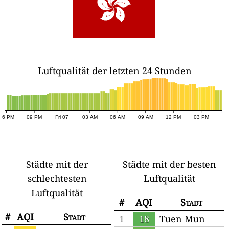
Luftqualität der letzten 24 Stunden
06 PM
09 PM
Fri 07
03 AM
06 AM
09 AM
12 PM
03 PM
Städte mit der
Städte mit der besten
schlechtesten
Luftqualität
Luftqualität
#
AQI
Stadt
#
AQI
Stadt
1
18
Tuen Mun