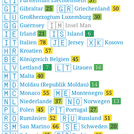
🇱🇮
🇬🇮
🇬🇷
Gibraltar
25
Griechenland
50
🇱🇺
Großherzogtum Luxemburg
30
🇬🇬
🇮🇲
Guernsey
Insel Man
🇮🇪
🇮🇸
Irland
21
Island
6
🇮🇹
🇯🇪
🇽🇰
Italien
78
Jersey
Kosovo
🇭🇷
Kroatien
57
🇧🇪
Königreich Belgien
45
🇱🇻
🇱🇹
Lettland
7
Litauen
16
🇲🇹
Malta
40
🇲🇩
Moldau (Republik Moldau)
14
🇲🇨
🇲🇪
Monaco
55
Montenegro
55
🇳🇱
🇳🇴
Niederlande
37
Norwegen
13
🇵🇱
🇵🇹
Polen
45
Portugal
27
🇷🇴
🇷🇺
Rumänien
52
Russland
51
🇸🇲
🇸🇪
San Marino
66
Schweden
20