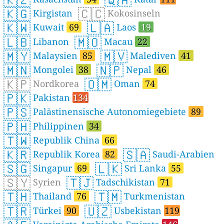
🇰🇬
🇨🇨
Kirgistan
Kokosinseln
🇰🇼
🇱🇦
Kuwait
69
Laos
19
🇱🇧
🇲🇴
Libanon
Macau
22
🇲🇾
🇲🇻
Malaysien
85
Malediven
41
🇲🇳
🇳🇵
Mongolei
38
Nepal
46
🇰🇵
🇴🇲
Nordkorea
Oman
74
🇵🇰
Pakistan
134
🇵🇸
Palästinensische Autonomiegebiete
89
🇵🇭
Philippinen
34
🇹🇼
Republik China
66
🇰🇷
🇸🇦
Republik Korea
82
Saudi-Arabien
🇸🇬
🇱🇰
Singapur
69
Sri Lanka
55
🇸🇾
🇹🇯
Syrien
Tadschikistan
71
🇹🇭
🇹🇲
Thailand
76
Turkmenistan
🇹🇷
🇺🇿
Türkei
90
Usbekistan
119