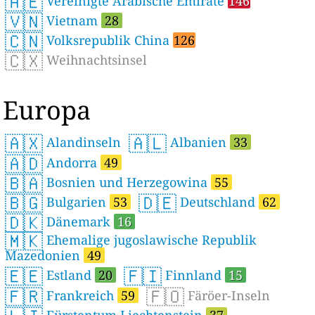
🇦🇪
Vereinigte Arabische Emirate
146
🇻🇳
Vietnam
28
🇨🇳
Volksrepublik China
126
🇨🇽
Weihnachtsinsel
Europa
🇦🇽
🇦🇱
Alandinseln
Albanien
33
🇦🇩
Andorra
49
🇧🇦
Bosnien und Herzegowina
55
🇧🇬
🇩🇪
Bulgarien
53
Deutschland
62
🇩🇰
Dänemark
16
🇲🇰
Ehemalige jugoslawische Republik
Mazedonien
49
🇪🇪
🇫🇮
Estland
20
Finnland
15
🇫🇷
🇫🇴
Frankreich
59
Färöer-Inseln
Fürstentum Liechtenstein
37