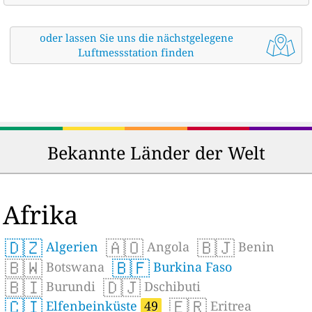
oder lassen Sie uns die nächstgelegene
Luftmessstation finden
Bekannte Länder der Welt
Afrika
🇩🇿
🇦🇴
🇧🇯
Algerien
Angola
Benin
🇧🇼
🇧🇫
Botswana
Burkina Faso
🇧🇮
🇩🇯
Burundi
Dschibuti
🇨🇮
🇪🇷
Elfenbeinküste
49
Eritrea