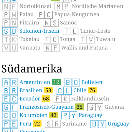
🇳🇫
🇲🇵
Norfolkinsel
Nördliche Marianen
🇵🇼
🇵🇬
Palau
Papua-Neuguinea
🇵🇳
🇼🇸
Pitcairn
Samoa
🇸🇧
🇹🇱
Solomon-Inseln
Timor-Leste
🇹🇰
🇹🇴
🇹🇻
Tokelau
Tonga
Tuwalu
🇻🇺
🇼🇫
Vanuatu
Wallis und Futuna
Südamerika
🇦🇷
🇧🇴
Argentinien
12
Bolivien
🇧🇷
🇨🇱
Brasilien
53
Chile
76
🇪🇨
🇫🇰
Ecuador
68
Falklandinseln
🇬🇫
🇬🇾
Französisch-Guayana
35
Guyana
🇨🇴
🇵🇾
Kolumbien
43
Paraguay
🇵🇪
🇸🇷
🇺🇾
Peru
72
Suriname
Uruguay
Venezuela