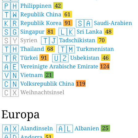
🇵🇭
Philippinen
42
🇹🇼
Republik China
61
🇰🇷
🇸🇦
Republik Korea
91
Saudi-Arabien
🇸🇬
🇱🇰
Singapur
81
Sri Lanka
48
🇸🇾
🇹🇯
Syrien
Tadschikistan
70
🇹🇭
🇹🇲
Thailand
68
Turkmenistan
🇹🇷
🇺🇿
Türkei
91
Usbekistan
46
🇦🇪
Vereinigte Arabische Emirate
124
🇻🇳
Vietnam
21
🇨🇳
Volksrepublik China
119
🇨🇽
Weihnachtsinsel
Europa
🇦🇽
🇦🇱
Alandinseln
Albanien
25
🇦🇩
Andorra
51