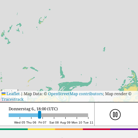
500 km
Leaflet
|
Map Data: ©
OpenStreetMap contributors
; Map render ©
500 mi
Tracestrack
Freitag 7., 11:00 (UTC)
Wed 05
Thu 06
Fri 07
Sat 08
Aug 09
Mon 10
Tue 11