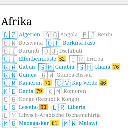
Afrika
🇩🇿
🇦🇴
🇧🇯
Algerien
Angola
Benin
🇧🇼
🇧🇫
Botswana
Burkina Faso
🇧🇮
🇩🇯
Burundi
Dschibuti
🇨🇮
🇪🇷
Elfenbeinküste
52
Eritrea
🇬🇦
🇬🇲
🇬🇭
Gabun
Gambia
Ghana
76
🇬🇳
🇬🇼
Guinea
Guinea-Bissau
🇨🇲
🇨🇻
Kamerun
71
Kap Verde
46
🇰🇪
🇰🇲
Kenia
79
Komoren
🇨🇬
Kongo (Republik Kongo)
🇱🇸
🇱🇷
Lesotho
90
Liberia
🇱🇾
Libysch-Arabische Dschamahirija
🇲🇬
🇲🇼
Madagaskar
61
Malawi