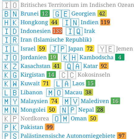
🇮🇴
Britisches Territorium im Indischen Ozean
🇧🇳
🇬🇪
Brunei
12
Georgien
42
🇭🇰
🇮🇳
Hongkong
44
Indien
119
🇮🇩
🇮🇶
Indonesien
133
Irak
🇮🇷
Iran (Islamische Republik)
🇮🇱
🇯🇵
🇾🇪
Israel
59
Japan
72
Jemen
🇯🇴
🇰🇭
Jordanien
19
Kambodscha
4
🇰🇿
🇶🇦
Kasachstan
41
Katar
92
🇰🇬
🇨🇨
Kirgistan
14
Kokosinseln
🇰🇼
🇱🇦
Kuwait
71
Laos
15
🇱🇧
🇲🇴
Libanon
Macau
38
🇲🇾
🇲🇻
Malaysien
74
Malediven
16
🇲🇳
🇳🇵
Mongolei
50
Nepal
28
🇰🇵
🇴🇲
Nordkorea
Oman
50
🇵🇰
Pakistan
99
🇵🇸
Palästinensische Autonomiegebiete
97