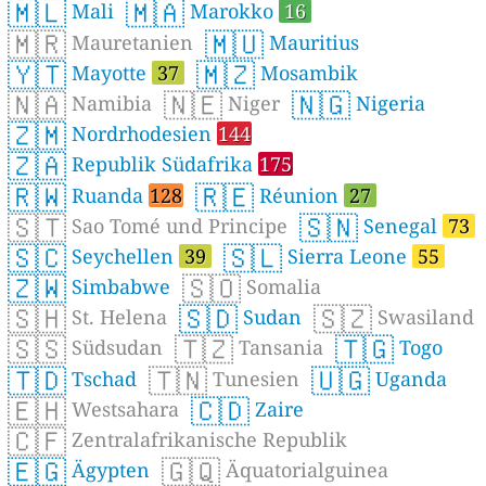
🇲🇱
🇲🇦
Mali
Marokko
16
🇲🇷
🇲🇺
Mauretanien
Mauritius
🇾🇹
🇲🇿
Mayotte
37
Mosambik
🇳🇦
🇳🇪
🇳🇬
Namibia
Niger
Nigeria
🇿🇲
Nordrhodesien
144
🇿🇦
Republik Südafrika
175
🇷🇼
🇷🇪
Ruanda
128
Réunion
27
🇸🇹
🇸🇳
Sao Tomé und Principe
Senegal
73
🇸🇨
🇸🇱
Seychellen
39
Sierra Leone
55
🇿🇼
🇸🇴
Simbabwe
Somalia
🇸🇭
🇸🇩
🇸🇿
St. Helena
Sudan
Swasiland
🇸🇸
🇹🇿
🇹🇬
Südsudan
Tansania
Togo
🇹🇩
🇹🇳
🇺🇬
Tschad
Tunesien
Uganda
🇪🇭
🇨🇩
Westsahara
Zaire
🇨🇫
Zentralafrikanische Republik
🇪🇬
🇬🇶
Ägypten
Äquatorialguinea