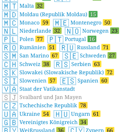
🇲🇹
Malta
32
🇲🇩
Moldau (Republik Moldau)
15
🇲🇨
🇲🇪
Monaco
59
Montenegro
50
🇳🇱
🇳🇴
Niederlande
32
Norwegen
23
🇵🇱
🇵🇹
Polen
77
Portugal
16
🇷🇴
🇷🇺
Rumänien
51
Russland
71
🇸🇲
🇸🇪
San Marino
67
Schweden
27
🇨🇭
🇷🇸
Schweiz
38
Serbien
63
🇸🇰
Slowakei (Slowakische Republik)
72
🇸🇮
🇪🇸
Slowenien
57
Spanien
60
🇻🇦
Staat der Vatikanstadt
🇸🇯
Svalbard und Jan Mayen
🇨🇿
Tschechische Republik
78
🇺🇦
🇭🇺
Ukraine
54
Ungarn
61
🇬🇧
Vereinigtes Königreich
34
🇧🇾
🇨🇾
Weißrussland
36
Zypern
66