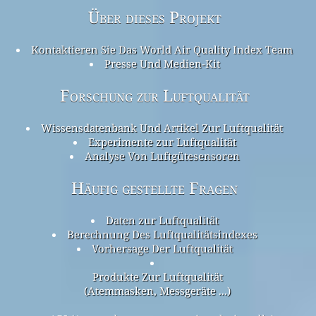
Über dieses Projekt
Kontaktieren Sie Das World Air Quality Index Team
Presse Und Medien-Kit
Forschung zur Luftqualität
Wissensdatenbank Und Artikel Zur Luftqualität
Experimente zur Luftqualität
Analyse Von Luftgütesensoren
Häufig gestellte Fragen
Daten zur Luftqualität
Berechnung Des Luftqualitätsindexes
Vorhersage Der Luftqualität
Produkte Zur Luftqualität
(Atemmasken, Messgeräte ...)