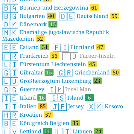
🇧🇦
Bosnien und Herzegowina
61
🇧🇬
🇩🇪
Bulgarien
40
Deutschland
59
🇩🇰
Dänemark
15
🇲🇰
Ehemalige jugoslawische Republik
Mazedonien
52
🇪🇪
🇫🇮
Estland
31
Finnland
47
🇫🇷
🇫🇴
Frankreich
56
Färöer-Inseln
🇱🇮
Fürstentum Liechtenstein
45
🇬🇮
🇬🇷
Gibraltar
15
Griechenland
50
🇱🇺
Großherzogtum Luxemburg
23
🇬🇬
🇮🇲
Guernsey
Insel Man
🇮🇪
🇮🇸
Irland
16
Island
6
🇮🇹
🇯🇪
🇽🇰
Italien
85
Jersey
Kosovo
🇭🇷
Kroatien
57
🇧🇪
Königreich Belgien
35
🇱🇻
🇱🇹
Lettland
11
Litauen
24