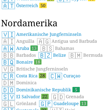
🇦🇹
Österreich
50
Nordamerika
🇻🇮
Amerikanische Jungferninseln
🇦🇮
🇦🇬
Anguilla
Antigua und Barbuda
🇦🇼
🇧🇸
Aruba
13
Bahamas
🇧🇧
🇧🇿
🇧🇲
Barbados
Belize
Bermuda
🇧🇶
Bonaire
18
🇻🇬
Britische Jungferninseln
🇨🇷
🇨🇼
Costa Rica
28
Curaçao
🇩🇲
Dominica
🇩🇴
Dominikanische Republik
5
🇸🇻
🇬🇩
El Salvador
22
Grenada
🇬🇱
🇬🇵
Grönland
Guadeloupe
13