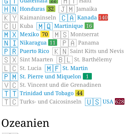
🇬🇹
🇭🇹
Guatemala
22
Haiti
🇭🇳
🇯🇲
Honduras
32
Jamaika
🇰🇾
🇨🇦
Kaimaninseln
Kanada
140
🇨🇺
🇲🇶
Kuba
Martinique
16
🇲🇽
🇲🇸
Mexiko
70
Montserrat
🇳🇮
🇵🇦
Nikaragua
11
Panama
🇵🇷
🇰🇳
Puerto Rico
Saint Kitts und Nevis
🇸🇽
🇧🇱
Sint Maarten
St. Barthélemy
🇱🇨
🇲🇫
St. Lucia
St. Martin
🇵🇲
St. Pierre und Miquelon
1
🇻🇨
St. Vincent und die Grenadinen
🇹🇹
Trinidad und Tobago
44
🇹🇨
🇺🇸
Turks- und Caicosinseln
USA
628
Ozeanien