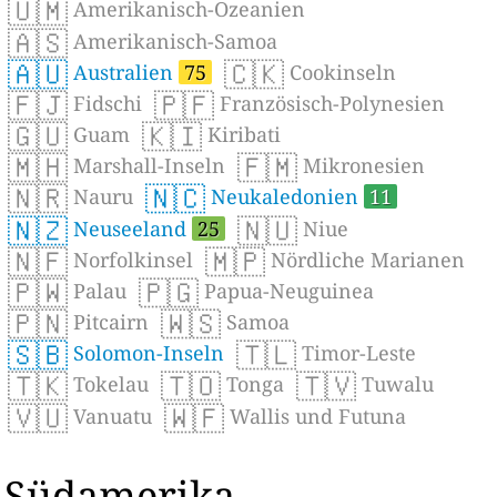
🇺🇲
Amerikanisch-Ozeanien
🇦🇸
Amerikanisch-Samoa
🇦🇺
🇨🇰
Australien
75
Cookinseln
🇫🇯
🇵🇫
Fidschi
Französisch-Polynesien
🇬🇺
🇰🇮
Guam
Kiribati
🇲🇭
🇫🇲
Marshall-Inseln
Mikronesien
🇳🇷
🇳🇨
Nauru
Neukaledonien
11
🇳🇿
🇳🇺
Neuseeland
25
Niue
🇳🇫
🇲🇵
Norfolkinsel
Nördliche Marianen
🇵🇼
🇵🇬
Palau
Papua-Neuguinea
🇵🇳
🇼🇸
Pitcairn
Samoa
🇸🇧
🇹🇱
Solomon-Inseln
Timor-Leste
🇹🇰
🇹🇴
🇹🇻
Tokelau
Tonga
Tuwalu
🇻🇺
🇼🇫
Vanuatu
Wallis und Futuna
Südamerika