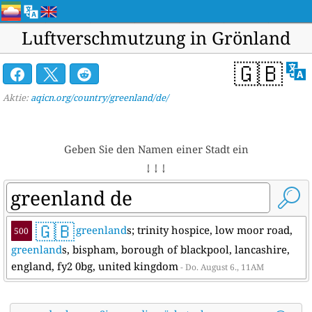
Luftverschmutzung in Grönland
🇬🇧
Aktie:
aqicn.org/country/greenland/de/
Geben Sie den Namen einer Stadt ein
↓ ↓ ↓
🇬🇧
greenland
s; trinity hospice, low moor road,
500
greenland
s, bispham, borough of blackpool, lancashire,
england, fy2 0bg, united kingdom
- Do. August 6., 11AM