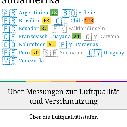
🇦🇷
🇧🇴
Argentinien
18
Bolivien
🇧🇷
🇨🇱
Brasilien
68
Chile
103
🇪🇨
🇫🇰
Ecuador
37
Falklandinseln
🇬🇫
🇬🇾
Französisch-Guayana
24
Guyana
🇨🇴
🇵🇾
Kolumbien
50
Paraguay
🇵🇪
🇸🇷
🇺🇾
Peru
70
Suriname
Uruguay
🇻🇪
Venezuela
Über Messungen zur Luftqualität
und Verschmutzung
Über die Luftqualitätsstufen