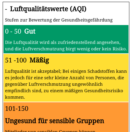
-
Luftqualitätswerte (AQI)
Stufen zur Bewertung der Gesundheitsgefährdung
0 - 50
Gut
Die Luftqualität wird als zufriedenstellend angesehen,
und die Luftverschmutzung birgt wenig oder kein Risiko.
51 -100
Mäßig
Luftqualität ist akzeptabel; Bei einigen Schadstoffen kann
es jedoch für eine sehr kleine Anzahl von Personen, die
gegenüber Luftverschmutzung ungewöhnlich
empfindlich sind, zu einem mäßigen Gesundheitsrisiko
kommen.
101-150
Ungesund für sensible Gruppen
Mitglieder von sensiblen Gruppen können