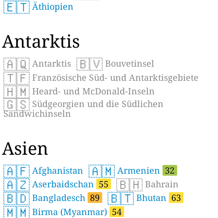
🇪🇹
Äthiopien
Antarktis
🇦🇶
🇧🇻
Antarktis
Bouvetinsel
🇹🇫
Französische Süd- und Antarktisgebiete
🇭🇲
Heard- und McDonald-Inseln
🇬🇸
Südgeorgien und die Südlichen
Sandwichinseln
Asien
🇦🇫
🇦🇲
Afghanistan
Armenien
32
🇦🇿
🇧🇭
Aserbaidschan
55
Bahrain
🇧🇩
🇧🇹
Bangladesch
89
Bhutan
63
🇲🇲
Birma (Myanmar)
54