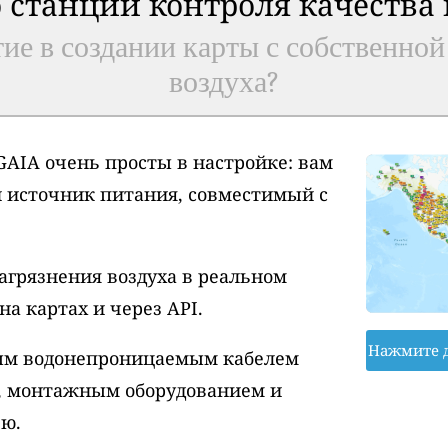
 станции контроля качества
ие в создании карты с собственной
воздуха?
AIA очень просты в настройке: вам
и источник питания, совместимый с
агрязнения воздуха в реальном
а картах и через API.
Нажмите 
вым водонепроницаемым кабелем
, монтажным оборудованием и
ю.