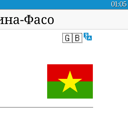
01:05
ина-Фасо
🇬🇧