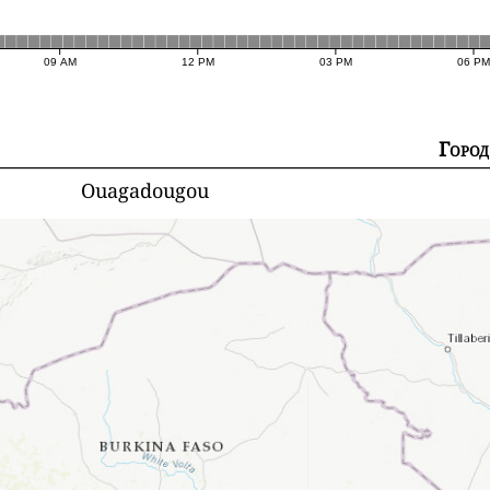
09 AM
12 PM
03 PM
06 PM
Город
Ouagadougou