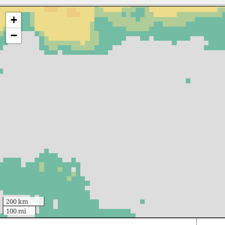
+
−
200 km
100 mi