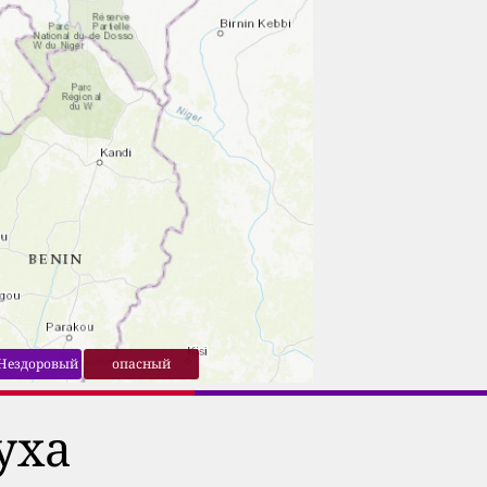
Нездоровый
опасный
уха