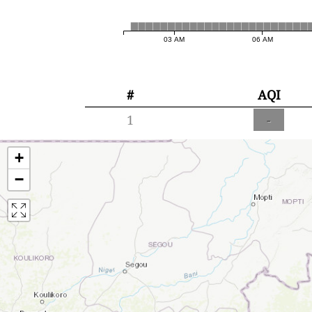
03 AM
06 AM
#
AQI
1
-
+
−