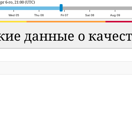
ца 7-го, 19:00 (UTC)
Wed 05
Thu 06
Fri 07
Sat 08
Aug 09
ие данные о качест