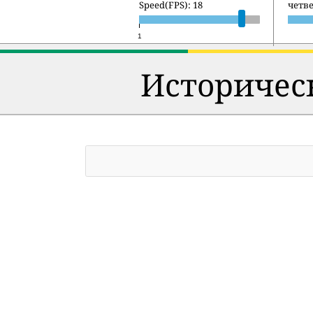
Speed(FPS): 18
пятни
1
Историческ