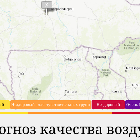
ый
Нездоровый - для чувствительных групп
Нездоровый
Очень 
огноз качества возд