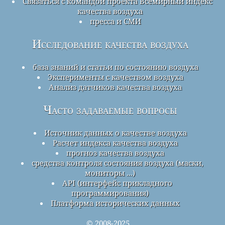
Связаться с командой проекта Всемирный индекс
качества воздуха
пресса и СМИ
Исследование качества воздуха
база знаний и статьи по состоянию воздуха
Эксперименты с качеством воздуха
Анализ датчиков качества воздуха
Часто задаваемые вопросы
Источник данных о качестве воздуха
Расчет индекса качества воздуха
прогноз качества воздуха
средства контроля состояния воздуха (маски,
мониторы ...)
API (интерфейс прикладного
программирования)
Платформа исторических данных
© 2008-2025