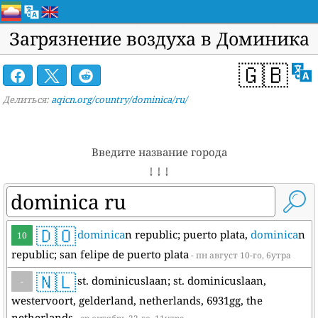
Загрязнение воздуха в Доминика
🇬🇧
Делиться:
aqicn.org/country/dominica/ru/
Введите название города
↓ ↓ ↓
🇩🇴
dominica
n republic; puerto plata,
dominica
n
10
republic; san felipe de puerto plata
- пн август 10-го, 6утра
🇳🇱
st. dominicuslaan; st. dominicuslaan,
-
westervoort, gelderland, netherlands, 6931gg, the
netherlands