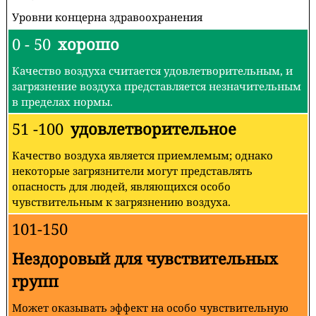
Уровни концерна здравоохранения
0 - 50
хорошо
Качество воздуха считается удовлетворительным, и
загрязнение воздуха представляется незначительным
в пределах нормы.
51 -100
удовлетворительное
Качество воздуха является приемлемым; однако
некоторые загрязнители могут представлять
опасность для людей, являющихся особо
чувствительным к загрязнению воздуха.
101-150
Нездоровый для чувствительных
групп
Может оказывать эффект на особо чувствительную