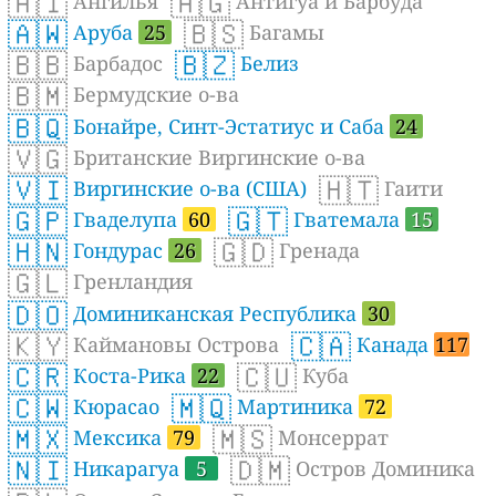
🇦🇮
🇦🇬
Ангилья
Антигуа и Барбуда
🇦🇼
🇧🇸
Аруба
25
Багамы
🇧🇧
🇧🇿
Барбадос
Белиз
🇧🇲
Бермудские о-ва
🇧🇶
Бонайре, Синт-Эстатиус и Саба
24
🇻🇬
Британские Виргинские о-ва
🇻🇮
🇭🇹
Виргинские о-ва (США)
Гаити
🇬🇵
🇬🇹
Гваделупа
60
Гватемала
15
🇭🇳
🇬🇩
Гондурас
26
Гренада
🇬🇱
Гренландия
🇩🇴
Доминиканская Республика
30
🇰🇾
🇨🇦
Каймановы Острова
Канада
117
🇨🇷
🇨🇺
Коста-Рика
22
Куба
🇨🇼
🇲🇶
Кюрасао
Мартиника
72
🇲🇽
🇲🇸
Мексика
79
Монсеррат
🇳🇮
🇩🇲
Никарагуа
5
Остров Доминика