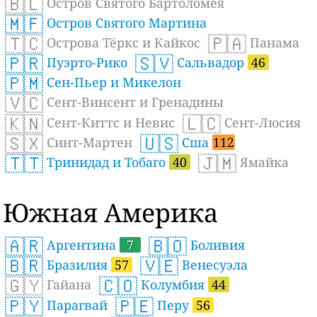
🇧🇱
Остров Святого Бартоломея
🇲🇫
Остров Святого Мартина
🇹🇨
🇵🇦
Острова Тёркс и Кайкос
Панама
🇵🇷
🇸🇻
Пуэрто-Рико
Сальвадор
46
🇵🇲
Сен-Пьер и Микелон
🇻🇨
Сент-Винсент и Гренадины
🇰🇳
🇱🇨
Сент-Киттс и Невис
Сент-Люсия
🇸🇽
🇺🇸
Синт-Мартен
Сша
112
🇹🇹
🇯🇲
Тринидад и Тобаго
40
Ямайка
Южная Америка
🇦🇷
🇧🇴
Аргентина
7
Боливия
🇧🇷
🇻🇪
Бразилия
57
Венесуэла
🇬🇾
🇨🇴
Гайана
Колумбия
44
🇵🇾
🇵🇪
Парагвай
Перу
56