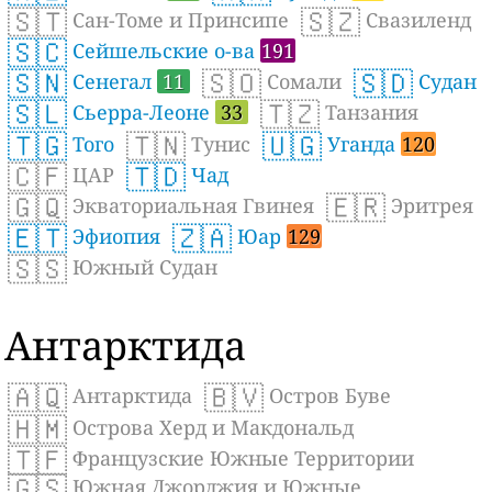
🇸🇹
🇸🇿
Сан-Томе и Принсипе
Свазиленд
🇸🇨
Сейшельские о-ва
191
🇸🇳
🇸🇴
🇸🇩
Сенегал
11
Сомали
Судан
🇸🇱
🇹🇿
Сьерра-Леоне
33
Танзания
🇹🇬
🇹🇳
🇺🇬
Того
Тунис
Уганда
120
🇨🇫
🇹🇩
ЦАР
Чад
🇬🇶
🇪🇷
Экваториальная Гвинея
Эритрея
🇪🇹
🇿🇦
Эфиопия
Юар
129
🇸🇸
Южный Судан
Антарктида
🇦🇶
🇧🇻
Антарктида
Остров Буве
🇭🇲
Острова Херд и Макдональд
🇹🇫
Французские Южные Территории
🇬🇸
Южная Джорджия и Южные