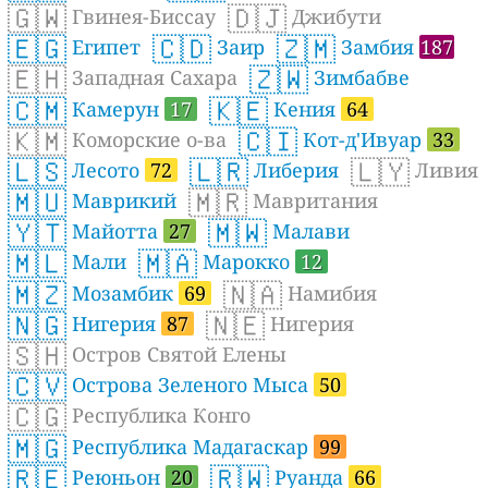
🇬🇼
🇩🇯
Гвинея-Биссау
Джибути
🇪🇬
🇨🇩
🇿🇲
Египет
Заир
Замбия
187
🇪🇭
🇿🇼
Западная Сахара
Зимбабве
🇨🇲
🇰🇪
Камерун
17
Кения
64
🇰🇲
🇨🇮
Коморские о-ва
Кот-д'Ивуар
33
🇱🇸
🇱🇷
🇱🇾
Лесото
72
Либерия
Ливия
🇲🇺
🇲🇷
Маврикий
Мавритания
🇾🇹
🇲🇼
Майотта
27
Малави
🇲🇱
🇲🇦
Мали
Марокко
12
🇲🇿
🇳🇦
Мозамбик
69
Намибия
🇳🇬
🇳🇪
Нигерия
87
Нигерия
🇸🇭
Остров Святой Елены
🇨🇻
Острова Зеленого Мыса
50
🇨🇬
Республика Конго
🇲🇬
Республика Мадагаскар
99
🇷🇪
🇷🇼
Реюньон
20
Руанда
66