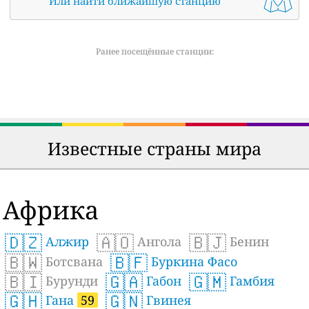
Или найти ближайшую станцию
Ранее посещённые станции:
Известные страны мира
Африка
🇩🇿
🇦🇴
🇧🇯
Алжир
Ангола
Бенин
🇧🇼
🇧🇫
Ботсвана
Буркина Фасо
🇧🇮
🇬🇦
🇬🇲
Бурунди
Габон
Гамбия
🇬🇭
🇬🇳
Гана
59
Гвинея