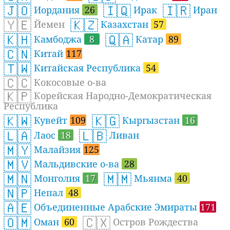
🇯🇴
🇮🇶
🇮🇷
Иордания
26
Ирак
Иран
🇾🇪
🇰🇿
Йемен
Казахстан
57
🇰🇭
🇶🇦
Камбоджа
8
Катар
89
🇨🇳
Китай
117
🇹🇼
Китайская Республика
54
🇨🇨
Кокосовые о-ва
🇰🇵
Корейская Народно-Демократическая
Республика
🇰🇼
🇰🇬
Кувейт
109
Кыргызстан
16
🇱🇦
🇱🇧
Лаос
18
Ливан
🇲🇾
Малайзия
125
🇲🇻
Мальдивские о-ва
28
🇲🇳
🇲🇲
Монголия
17
Мьянма
40
🇳🇵
Непал
48
🇦🇪
Объединенные Арабские Эмираты
171
🇴🇲
🇨🇽
Оман
60
Остров Рождества