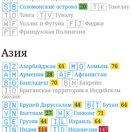
🇸🇧
🇹🇰
Соломонские острова
20
Токелау
🇹🇴
🇹🇻
Тонга
Тувалу
🇼🇫
🇫🇯
Уоллис и Футуна
Фиджи
🇵🇫
Французская Полинезия
Азия
🇦🇿
🇲🇴
Азербайджан
61
Аомынь
76
🇦🇲
🇦🇫
Армения
28
Афганистан
🇧🇩
🇧🇭
Бангладеш
70
Бахрейн
🇮🇴
Британская территория в Индийском
океане
🇧🇳
🇧🇹
Бруней Даруссалам
44
Бутан
64
🇻🇳
🇭🇰
Вьетнам
27
Гонконг
71
🇬🇪
🇮🇱
Грузия
44
Израиль
64
🇮🇳
🇮🇩
Индия
114
Индонезия
147