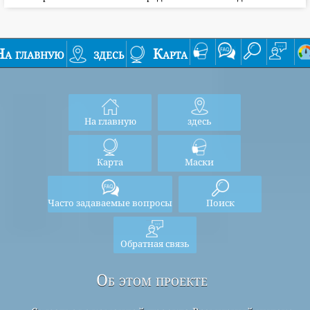
На главную
здесь
Карта
На главную
здесь
Карта
Маски
Часто задаваемые вопросы
Поиск
Обратная связь
Об этом проекте