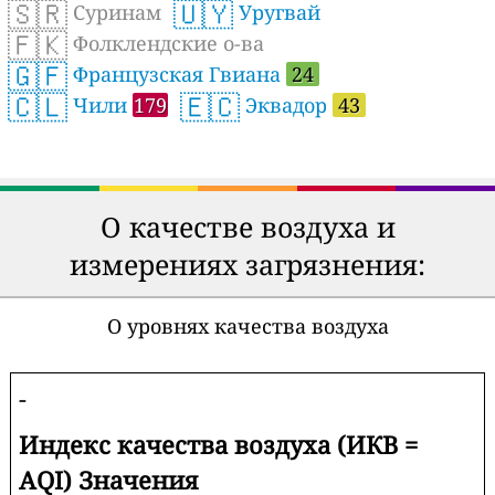
🇸🇷
🇺🇾
Суринам
Уругвай
🇫🇰
Фолклендские о-ва
🇬🇫
Французская Гвиана
24
🇨🇱
🇪🇨
Чили
179
Эквадор
43
О качестве воздуха и
измерениях загрязнения:
О уровнях качества воздуха
-
Индекс качества воздуха (ИКВ =
AQI) Значения