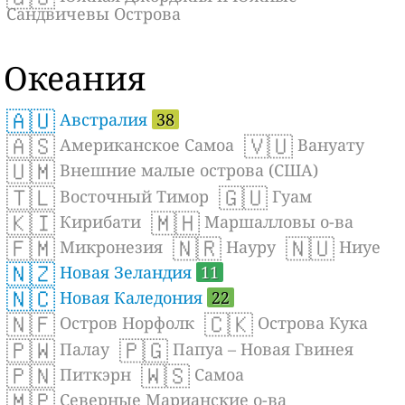
Сандвичевы Острова
Океания
🇦🇺
Австралия
38
🇦🇸
🇻🇺
Американское Самоа
Вануату
🇺🇲
Внешние малые острова (США)
🇹🇱
🇬🇺
Восточный Тимор
Гуам
🇰🇮
🇲🇭
Кирибати
Маршалловы о-ва
🇫🇲
🇳🇷
🇳🇺
Микронезия
Науру
Ниуе
🇳🇿
Новая Зеландия
11
🇳🇨
Новая Каледония
22
🇳🇫
🇨🇰
Остров Норфолк
Острова Кука
🇵🇼
🇵🇬
Палау
Папуа – Новая Гвинея
🇵🇳
🇼🇸
Питкэрн
Самоа
🇲🇵
Северные Марианские о-ва