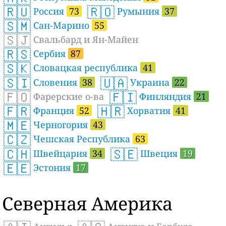
🇷🇺
🇷🇴
Россия
73
Румыния
37
🇸🇲
Сан-Марино
55
🇸🇯
Свальбард и Ян-Майен
🇷🇸
Сербия
87
🇸🇰
Словацкая республика
41
🇸🇮
🇺🇦
Словения
38
Украина
22
🇫🇴
🇫🇮
Фарерские о-ва
Финляндия
21
🇫🇷
🇭🇷
Франция
52
Хорватия
41
🇲🇪
Черногория
43
🇨🇿
Чешская Республика
63
🇨🇭
🇸🇪
Швейцария
34
Швеция
19
🇪🇪
Эстония
17
Северная Америка