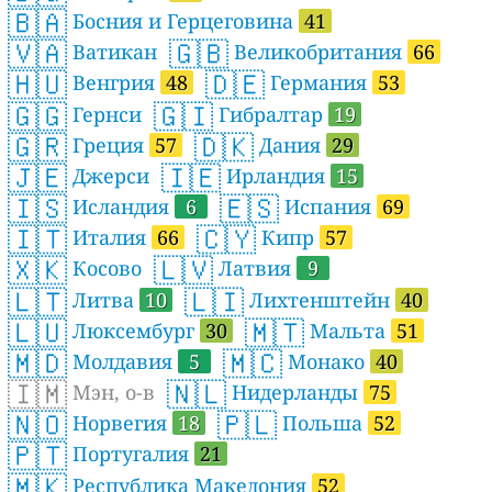
🇧🇦
Босния и Герцеговина
41
🇻🇦
🇬🇧
Ватикан
Великобритания
66
🇭🇺
🇩🇪
Венгрия
48
Германия
53
🇬🇬
🇬🇮
Гернси
Гибралтар
19
🇬🇷
🇩🇰
Греция
57
Дания
29
🇯🇪
🇮🇪
Джерси
Ирландия
15
🇮🇸
🇪🇸
Исландия
6
Испания
69
🇮🇹
🇨🇾
Италия
66
Кипр
57
🇽🇰
🇱🇻
Косово
Латвия
9
🇱🇹
🇱🇮
Литва
10
Лихтенштейн
40
🇱🇺
🇲🇹
Люксембург
30
Мальта
51
🇲🇩
🇲🇨
Молдавия
5
Монако
40
🇮🇲
🇳🇱
Мэн, о-в
Нидерланды
75
🇳🇴
🇵🇱
Норвегия
18
Польша
52
🇵🇹
Португалия
21
🇲🇰
Республика Македония
52