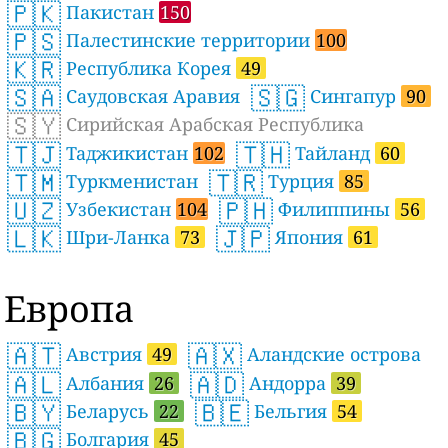
🇵🇰
Пакистан
150
🇵🇸
Палестинские территории
100
🇰🇷
Республика Корея
49
🇸🇦
🇸🇬
Саудовская Аравия
Сингапур
90
🇸🇾
Сирийская Арабская Республика
🇹🇯
🇹🇭
Таджикистан
102
Тайланд
60
🇹🇲
🇹🇷
Туркменистан
Турция
85
🇺🇿
🇵🇭
Узбекистан
104
Филиппины
56
🇱🇰
🇯🇵
Шри-Ланка
73
Япония
61
Европа
🇦🇹
🇦🇽
Австрия
49
Аландские острова
🇦🇱
🇦🇩
Албания
26
Андорра
39
🇧🇾
🇧🇪
Беларусь
22
Бельгия
54
🇧🇬
Болгария
45