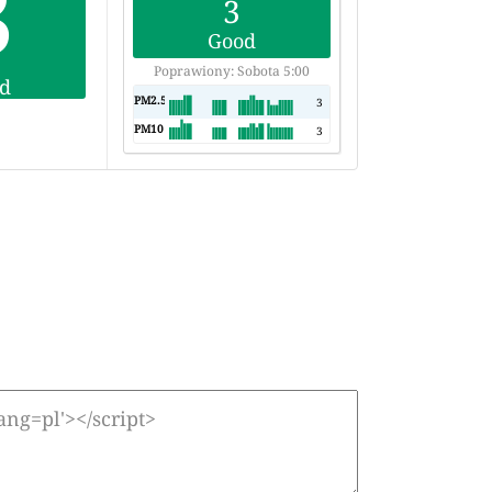
3
3
Good
Poprawiony: Sobota 5:00
d
PM2.5
AQI
3
PM10
AQI
3