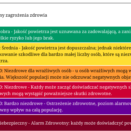
my zagrożenia zdrowia
Dobra - Jakość powietrza jest uznawana za zadowalającą, a zan
lkie ryzyko lub jego brak.
: Średnia - Jakość powietrza jest dopuszczalna; jednak niektó
owanie szkodliwe dla bardzo małej liczby osób, które są nie
rza.
0: Niezdrowe dla wrażliwych osób - u osób wrażliwych mogą w
ia. Większość populacji może nie odczuwać negatywnych obj
0: Niezdrowe - Każdy może zacząć doświadczać negatywnych 
wych mogą wystąpić poważniejsze skutki zdrowotne.
00: Bardzo niezdrowe - Ostrzeżenie zdrowotne, poziom alarm
wny wpływ na całą populację.
Niebezpieczny - Alarm Zdrowotny: każdy może doświadczyć p