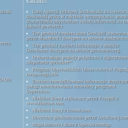
Credits
kaźnik
Całej Agencji Ochrony Środowiska na świecie 
doskonałą pracę w zakresie utrzymywania, pomia
dostarczania obywatelom świata informacji na t
jakości powietrza
Ten produkt zawiera dane GeoLite2 utworzon
przez MaxMind i dostępne na stronie maxmind.c
ietrza
Ten produkt zawiera informacje o mieście
GeoNames dostępne na stronie geonames.org.
Otwarta mapa pogody połączona z algorytmem
ulepszania qweather™
Program Obywatelskich Obserwatorów Pogod
cwop.waqi.info
(AQI)
Zawiera zmodyfikowane informacje dotyczące
usługi monitorowania atmosfery programu
Copernicus
Niektóre ikony wykonane przez Freepik z
www.flaticon.com
Niektóre ikony z icons8.com
Odwrotne geokodowanie przez Locationiq.co
Mapa bazowa i dane z OpenStreetMap.