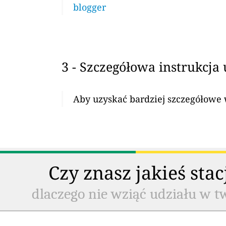
blogger
3 - Szczegółowa instrukcja
Aby uzyskać bardziej szczegółowe w
Czy znasz jakieś sta
dlaczego nie wziąć udziału w t