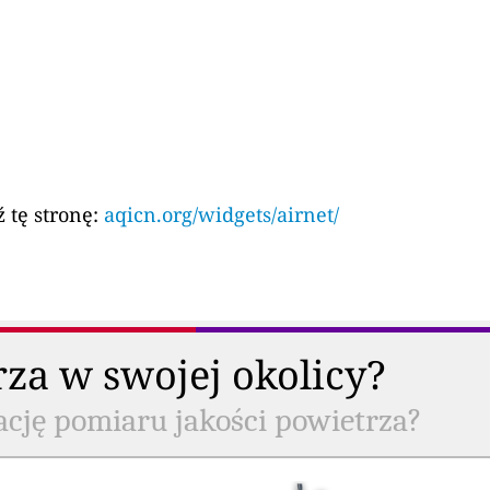
 tę stronę:
aqicn.org/widgets/airnet/
rza w swojej okolicy?
ację pomiaru jakości powietrza?