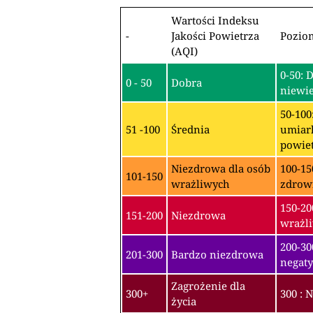
Wartości Indeksu
-
Jakości Powietrza
Pozio
(AQI)
0-50: 
0 - 50
Dobra
niewie
50-100
51 -100
Średnia
umiark
powiet
Niezdrowa dla osób
100-15
101-150
wrażliwych
zdrow
150-20
151-200
Niezdrowa
wrażli
200-3
201-300
Bardzo niezdrowa
negaty
Zagrożenie dla
300+
300 : 
życia