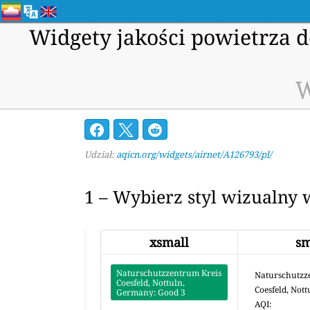
Widgety jakości powietrza d
W
Udział:
aqicn.org/widgets/airnet/A126793/pl/
1 – Wybierz styl wizualny 
xsmall
sm
Naturschutzzentrum Kreis
Naturschutzz
Coesfeld, Nottuln,
Coesfeld, Not
Germany: Good
3
AQI: