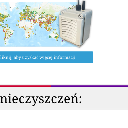
liknij, aby uzyskać więcej informacji
anieczyszczeń: