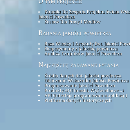
O tym projekcie
Kontakt Do Zespołu Projektu świata Ws
Jakości Powietrza
Zestaw Dla Prasy I Mediów
Badania jakości powietrza
Baza Wiedzy I Artykuły Dot. Jakości Pow
Eksperymenty z jakością powietrza
Analiza Czujników Jakości Powietrza
Najczęściej zadawane pytania
Źródło danych dot. jakości powietrza
Obliczanie Wskaźnika Jakości Powietrza 
Prognozowanie Jakości Powietrza
Produkty AQI (maski, Wyświetlacze...)
API (interfejs programowania aplikacji)
Platforma danych historycznych