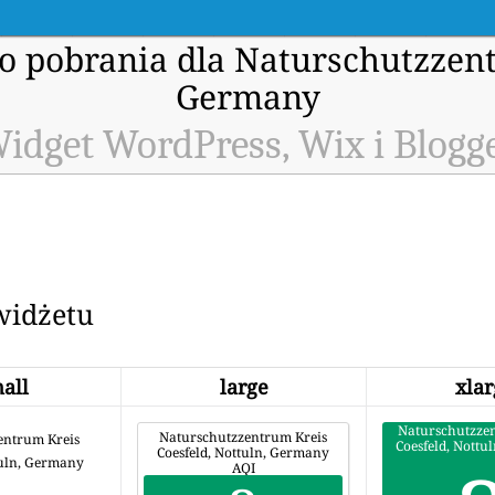
o pobrania dla Naturschutzzent
Germany
idget WordPress, Wix i Blogg
widżetu
all
large
xlar
Naturschutzze
Naturschutzzentrum Kreis
entrum Kreis
Coesfeld, Nott
Coesfeld, Nottuln, Germany
AQI
tuln, Germany
AQI