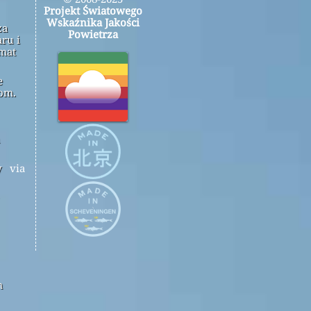
Projekt Światowego
Wskaźnika Jakości
za
Powietrza
ru i
emat
e
om.
y
via
m