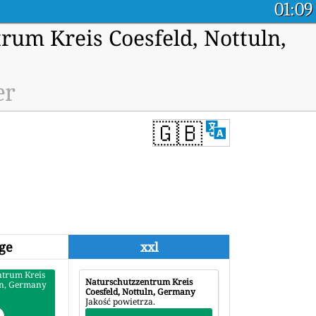
01:09
rum Kreis Coesfeld, Nottuln,
er
🇬🇧
ge
xxl
ntrum Kreis
Naturschutzzentrum Kreis
uln, Germany
Coesfeld, Nottuln, Germany
Jakość powietrza.