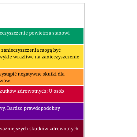
ieczyszczenie powietrza stanowi
re zanieczyszczenia mogą być
zwykle wrażliwe na zanieczyszczenie
ystąpić negatywne skutki dla
awów.
skutków zdrowotnych; U osób
owy. Bardzo prawdopodobny
oważniejszych skutków zdrowotnych.