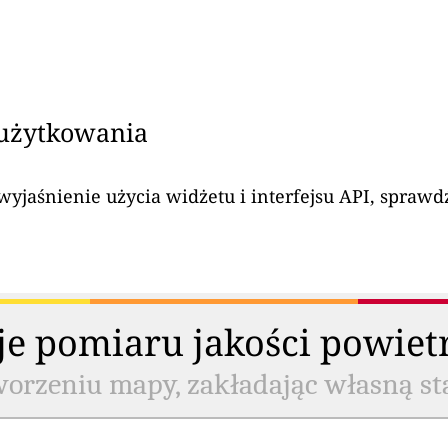
 użytkowania
yjaśnienie użycia widżetu i interfejsu API, sprawdź
cje pomiaru jakości powiet
worzeniu mapy, zakładając własną st