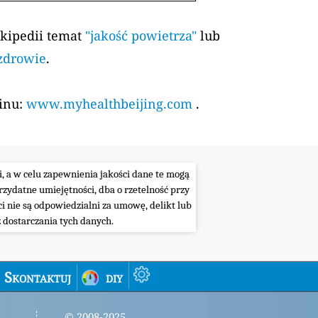
ikipedii temat
"jakość powietrza"
lub
 zdrowie
.
kinu:
www.myhealthbeijing.com
.
i, a w celu zapewnienia jakości dane te mogą
ydatne umiejętności, dba o rzetelność przy
i nie są odpowiedzialni za umowę, delikt lub
 dostarczania tych danych.
Skontaktuj
diy
© 2008-2025