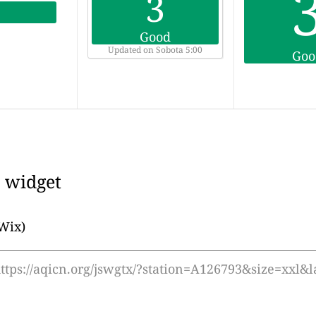
3
Good
Updated on Sobota 5:00
Goo
j widget
 Wix)