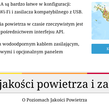
A są bardzo łatwe w konfiguracji:
Wi-Fi i zasilacza kompatybilnego z USB.
a powietrza w czasie rzeczywistym jest
 pośrednictwem interfejsu API.
ym wodoodpornym kablem zasilającym,
K
owymi i opcjonalnym panelem
akości powietrza i z
O Poziomach Jakości Powietrza