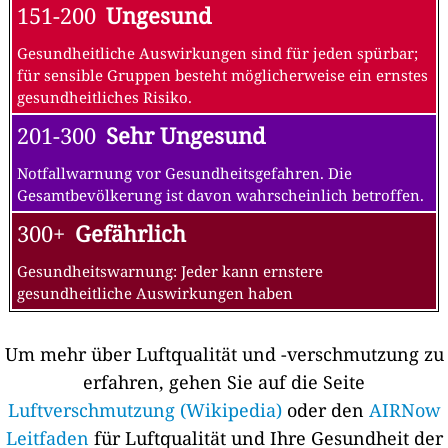
151-200
Ungesund
Gesundheitliche Auswirkungen sind für jeden spürbar;
für sensible Gruppen besteht möglicherweise ein ernstes
gesundheitliches Risiko.
201-300
Sehr Ungesund
Notfallwarnung vor Gesundheitsgefahren. Die
Gesamtbevölkerung ist davon wahrscheinlich betroffen.
300+
Gefährlich
Gesundheitswarnung: Jeder kann ernstere
gesundheitliche Auswirkungen haben
Um mehr über Luftqualität und -verschmutzung zu
erfahren, gehen Sie auf die Seite
Luftverschmutzung (Wikipedia)
oder den
AIRNow
Leitfaden
für Luftqualität und Ihre Gesundheit der