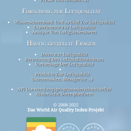
Forschung zur Luftqualität
Wissensdatenbank Und Artikel Zur Luftqualität
Experimente zur Luftqualität
Analyse Von Luftgütesensoren
Häufig gestellte Fragen
Daten zur Luftqualität
Berechnung Des Luftqualitätsindexes
Vorhersage Der Luftqualität
Produkte Zur Luftqualität
(Atemmasken, Messgeräte ...)
API (Anwendungsprogrammierschnittstelle)
Historische Datenplattform
© 2008-2025
Das World Air Quality Index-Projekt