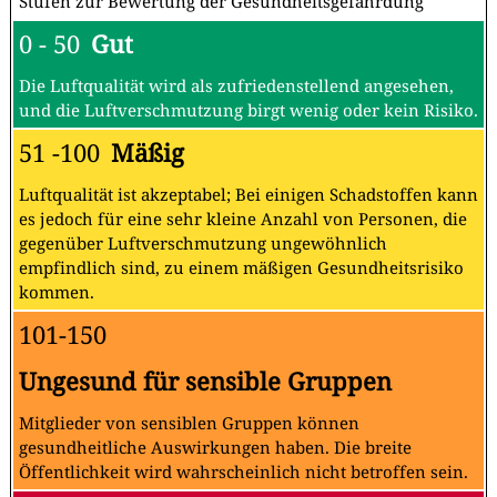
Stufen zur Bewertung der Gesundheitsgefährdung
0 - 50
Gut
Die Luftqualität wird als zufriedenstellend angesehen,
und die Luftverschmutzung birgt wenig oder kein Risiko.
51 -100
Mäßig
Luftqualität ist akzeptabel; Bei einigen Schadstoffen kann
es jedoch für eine sehr kleine Anzahl von Personen, die
gegenüber Luftverschmutzung ungewöhnlich
empfindlich sind, zu einem mäßigen Gesundheitsrisiko
kommen.
101-150
Ungesund für sensible Gruppen
Mitglieder von sensiblen Gruppen können
gesundheitliche Auswirkungen haben. Die breite
Öffentlichkeit wird wahrscheinlich nicht betroffen sein.