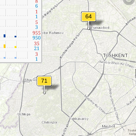
8
6
1
1
5
3
955
950
35
21
3
1