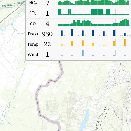
7
NO
2
1
SO
2
4
CO
950
Press
22
Temp
1
Wind