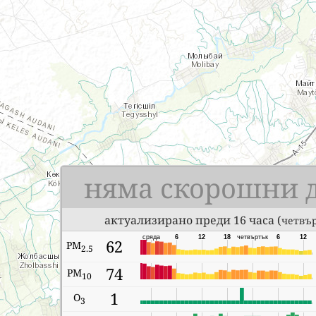
няма скорошни 
актуализирано преди 16 часа (
четвър
сряда
6
12
18
четвъртък
6
12
62
PM
2.5
74
PM
10
1
O
3