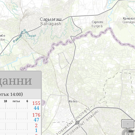
данни
)
тък 14:00
18
петък
6
155
44
176
47
2
1