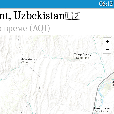
06:12
nt, Uzbekistan
🇺🇿
о време (AQI)
+
−