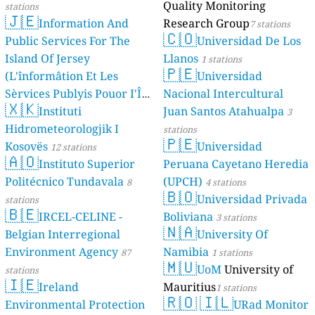
Quality Monitoring
stations
🇯🇪
Information And
Research Group
7 stations
🇨🇴
Public Services For The
Universidad De Los
Island Of Jersey
Llanos
1 stations
🇵🇪
(L'înformâtion Et Les
Universidad
Sèrvices Publyis Pouor I'Île
Nacional Intercultural
🇽🇰
Dé Jèrri)
Instituti
Juan Santos Atahualpa
2 stations
3
Hidrometeorologjik I
stations
🇵🇪
Kosovës
Universidad
12 stations
🇦🇴
Instituto Superior
Peruana Cayetano Heredia
Politécnico Tundavala
(UPCH)
8
4 stations
🇧🇴
Universidad Privada
stations
🇧🇪
IRCEL-CELINE -
Boliviana
3 stations
🇳🇦
Belgian Interregional
University Of
Environment Agency
Namibia
87
1 stations
🇲🇺
UoM
University of
stations
🇮🇪
Ireland
Mauritius
1 stations
🇷🇴
🇮🇱
Environmental Protection
URad Monitor