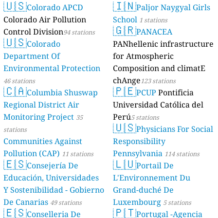
🇺🇸
🇮🇳
Colorado APCD
Paljor Naygyal Girls
Colorado Air Pollution
School
1 stations
🇬🇷
Control Division
PANACEA
94 stations
🇺🇸
Colorado
PANhellenic infrastructure
Department Of
for Atmospheric
Environmental Protection
Composition and climatE
chAnge
46 stations
123 stations
🇨🇦
🇵🇪
Columbia Shuswap
PCUP
Pontificia
Regional District Air
Universidad Católica del
Monitoring Project
Perú
35
5 stations
🇺🇸
Physicians For Social
stations
Communities Against
Responsibility
Pollution (CAP)
Pennsylvania
11 stations
114 stations
🇪🇸
🇱🇺
Consejería De
Portail De
Educación, Universidades
L'Environnement Du
Y Sostenibilidad - Gobierno
Grand-duché De
De Canarias
Luxembourg
49 stations
5 stations
🇪🇸
🇵🇹
Conselleria De
Portugal -Agencia