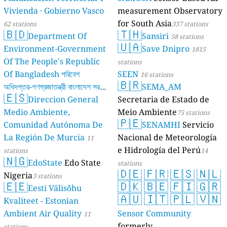
Vivienda · Gobierno Vasco
measurement Observatory
for South Asia
62 stations
337 stations
🇧🇩
🇹🇭
Department Of
Sansiri
58 stations
🇺🇦
Environment-Government
Save Dnipro
1815
Of The People's Republic
stations
Of Bangladesh পরিবেশ
SEEN
16 stations
🇧🇷
অধিদপ্তর-গণপ্রজাতন্ত্রী বাংলাদেশ সরকার
SEMA_AM
🇪🇸
Direccion General
Secretaria de Estado de
17 stations
Medio Ambiente,
Meio Ambiente
75 stations
🇵🇪
Comunidad Autónoma De
SENAMHI
Servicio
La Región De Murcia
Nacional de Meteorología
11
e Hidrología del Perú
stations
14
🇳🇬
EdoState
Edo State
stations
🇩🇪
🇫🇷
🇪🇸
🇳🇱
Nigeria
3 stations
🇪🇪
🇩🇰
🇧🇪
🇫🇮
🇬🇷
Eesti Välisõhu
🇦🇺
🇮🇹
🇵🇱
🇻🇳
Kvaliteet - Estonian
Ambient Air Quality
Sensor Community
11
formerly
stations