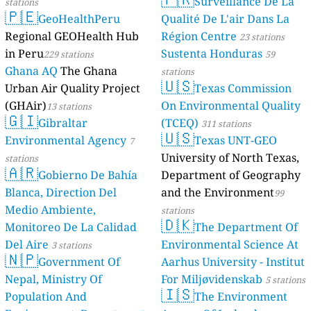
Surveillance De La
stations
🇵🇪
GeoHealthPeru
Qualité De L'air Dans La
Regional GEOHealth Hub
Région Centre
23 stations
in Peru
Sustenta Honduras
229 stations
59
Ghana AQ
The Ghana
stations
🇺🇸
Urban Air Quality Project
Texas Commission
(GHAir)
On Environmental Quality
13 stations
🇬🇮
Gibraltar
(TCEQ)
311 stations
🇺🇸
Environmental Agency
Texas UNT-GEO
7
University of North Texas,
stations
🇦🇷
Gobierno De Bahía
Department of Geography
Blanca, Direction Del
and the Environment
99
Medio Ambiente,
stations
🇩🇰
Monitoreo De La Calidad
The Department Of
Del Aire
Environmental Science At
3 stations
🇳🇵
Government Of
Aarhus University - Institut
Nepal, Ministry Of
For Miljøvidenskab
5 stations
🇮🇸
Population And
The Environment