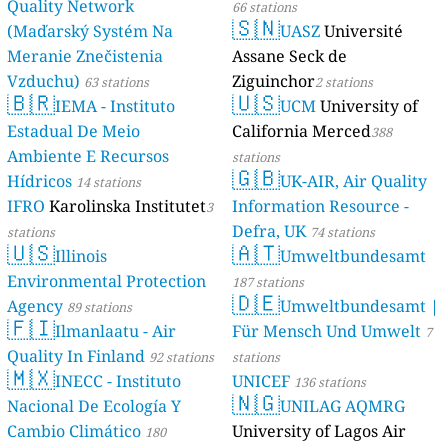
Quality Network
66 stations
🇸🇳
(Maďarský Systém Na
UASZ
Université
Meranie Znečistenia
Assane Seck de
Vzduchu)
Ziguinchor
63 stations
2 stations
🇧🇷
🇺🇸
IEMA - Instituto
UCM
University of
Estadual De Meio
California Merced
388
Ambiente E Recursos
stations
🇬🇧
Hídricos
UK-AIR, Air Quality
14 stations
IFRO
Karolinska Institutet
Information Resource -
3
Defra, UK
stations
74 stations
🇺🇸
🇦🇹
Illinois
Umweltbundesamt
Environmental Protection
187 stations
🇩🇪
Agency
Umweltbundesamt |
89 stations
🇫🇮
Ilmanlaatu - Air
Für Mensch Und Umwelt
7
Quality In Finland
92 stations
stations
🇲🇽
INECC - Instituto
UNICEF
136 stations
🇳🇬
Nacional De Ecología Y
UNILAG AQMRG
Cambio Climático
University of Lagos Air
180