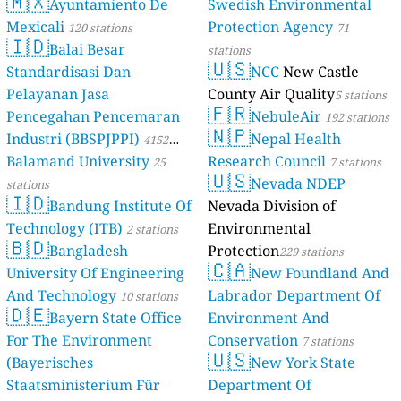
🇲🇽
Ayuntamiento De
Swedish Environmental
Mexicali
Protection Agency
120 stations
71
🇮🇩
Balai Besar
stations
🇺🇸
Standardisasi Dan
NCC
New Castle
Pelayanan Jasa
County Air Quality
5 stations
🇫🇷
Pencegahan Pencemaran
NebuleAir
192 stations
🇳🇵
Industri (BBSPJPPI)
Nepal Health
4152
Balamand University
Research Council
stations
25
7 stations
🇺🇸
Nevada NDEP
stations
🇮🇩
Bandung Institute Of
Nevada Division of
Technology (ITB)
Environmental
2 stations
🇧🇩
Bangladesh
Protection
229 stations
🇨🇦
University Of Engineering
New Foundland And
And Technology
Labrador Department Of
10 stations
🇩🇪
Bayern State Office
Environment And
For The Environment
Conservation
7 stations
🇺🇸
(Bayerisches
New York State
Staatsministerium Für
Department Of