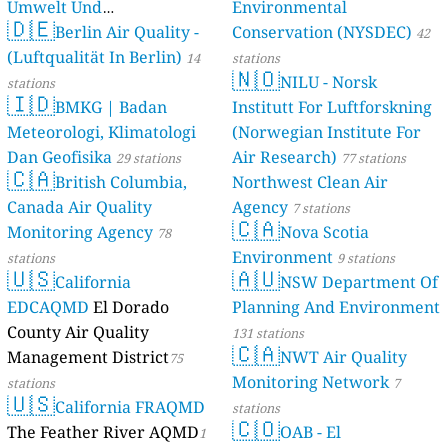
Umwelt Und
Environmental
🇩🇪
Berlin Air Quality -
Verbraucherschutz) - LfU
Conservation (NYSDEC)
42
(Luftqualität In Berlin)
46 stations
14
stations
🇳🇴
NILU - Norsk
stations
🇮🇩
BMKG | Badan
Institutt For Luftforskning
Meteorologi, Klimatologi
(Norwegian Institute For
Dan Geofisika
Air Research)
29 stations
77 stations
🇨🇦
British Columbia,
Northwest Clean Air
Canada Air Quality
Agency
7 stations
🇨🇦
Monitoring Agency
Nova Scotia
78
Environment
stations
9 stations
🇺🇸
🇦🇺
California
NSW Department Of
EDCAQMD
El Dorado
Planning And Environment
County Air Quality
131 stations
🇨🇦
Management District
NWT Air Quality
75
Monitoring Network
stations
7
🇺🇸
California FRAQMD
stations
🇨🇴
The Feather River AQMD
OAB - El
1