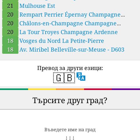
21
Mulhouse Est
20
Rempart Perrier Épernay Champagne
Ardenne
20
Châlons-en-Champagne Champagne
Ardenne
20
La Tour Troyes Champagne Ardenne
18
Vosges du Nord La Petite-Pierre
18
Av. Miribel Belleville-sur-Meuse - D603
Превод за други езици:
🇬🇧
Търсите друг град?
Въведете име на град
↓ ↓ ↓