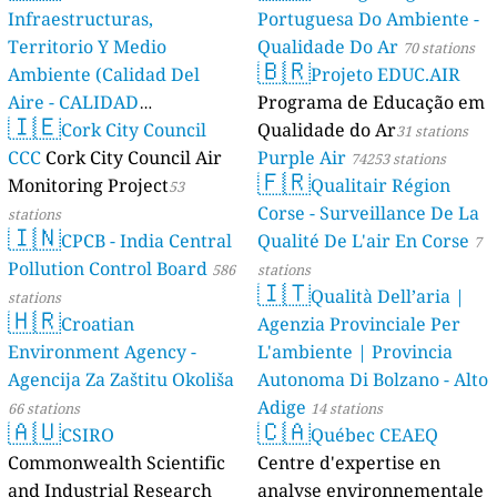
Infraestructuras,
Portuguesa Do Ambiente -
Territorio Y Medio
Qualidade Do Ar
70 stations
🇧🇷
Ambiente (Calidad Del
Projeto EDUC.AIR
Aire - CALIDAD
Programa de Educação em
🇮🇪
AMBIENTAL)
Cork City Council
Qualidade do Ar
23 stations
31 stations
CCC
Cork City Council Air
Purple Air
74253 stations
🇫🇷
Monitoring Project
Qualitair Région
53
Corse - Surveillance De La
stations
🇮🇳
CPCB - India Central
Qualité De L'air En Corse
7
Pollution Control Board
586
stations
🇮🇹
Qualità Dell’aria |
stations
🇭🇷
Croatian
Agenzia Provinciale Per
Environment Agency -
L'ambiente | Provincia
Agencija Za Zaštitu Okoliša
Autonoma Di Bolzano - Alto
Adige
66 stations
14 stations
🇦🇺
🇨🇦
CSIRO
Québec CEAEQ
Commonwealth Scientific
Centre d'expertise en
and Industrial Research
analyse environnementale