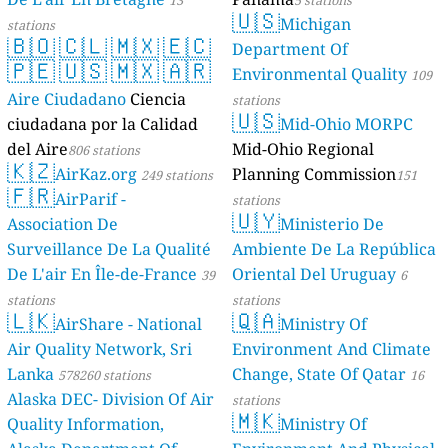
13
5 stations
🇺🇸
Michigan
stations
🇧🇴
🇨🇱
🇲🇽
🇪🇨
Department Of
🇵🇪
🇺🇸
🇲🇽
🇦🇷
Environmental Quality
109
Aire Ciudadano
Ciencia
stations
🇺🇸
ciudadana por la Calidad
Mid-Ohio MORPC
del Aire
Mid-Ohio Regional
806 stations
🇰🇿
AirKaz.org
Planning Commission
249 stations
151
🇫🇷
AirParif -
stations
🇺🇾
Association De
Ministerio De
Surveillance De La Qualité
Ambiente De La República
De L'air En Île-de-France
Oriental Del Uruguay
39
6
stations
stations
🇱🇰
🇶🇦
AirShare - National
Ministry Of
Air Quality Network, Sri
Environment And Climate
Lanka
Change, State Of Qatar
578260 stations
16
Alaska DEC- Division Of Air
stations
🇲🇰
Quality Information,
Ministry Of