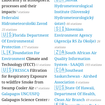
Laboratory of atmospheric
Slovak
processes and their
Hydrometeorological
impacts
Institute (Slovenský
7 stations
Federalni
Hydrometeorologický
Hidrometeorološki Zavod
ústav)
66 stations
🇸🇮
Slovenian
25 stations
🇺🇸
Florida Department
Environment Agency
Of Environmental
(Agencija RS Za Okolje)
26
Protection
177 stations
stations
🇱🇰
🇿🇦
Foundation For
South African Air
Environment
Climate and
Quality Information
Technology (FECT)
System - SAAQIS
11 stations
193 stations
🇺🇸
🇨🇦
FRESSCA
Filtration
Southeast
for Respiratory Exposure
Saskatchewan - Airshed
to wildfire Smoke from
Association
6 stations
🇺🇸
Swamp Cooler Air
State Of Hawaii,
47 stations
Galapagos UNC/USFQ
Department Of Health,
Galapagos Science Center
Clean Air Branch
0
69 stations
🇫🇷