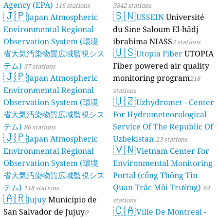
Agency (EPA)
116 stations
3842 stations
🇯🇵
🇸🇳
Japan Atmospheric
USSEIN
Université
Environmental Regional
du Sine Saloum El-hâdj
Observation System (環境
ibrahima NIASS
2 stations
🇺🇸
省大気汚染物質広域監視シス
Utopia Fiber
UTOPIA
テム)
Fiber powered air quality
37 stations
🇯🇵
Japan Atmospheric
monitoring program
218
Environmental Regional
stations
🇺🇿
Observation System (環境
Uzhydromet - Center
省大気汚染物質広域監視シス
For Hydrometeorological
テム)
Service Of The Republic Of
86 stations
🇯🇵
Japan Atmospheric
Uzbekistan
23 stations
🇻🇳
Environmental Regional
Vietnam Center For
Observation System (環境
Environmental Monitoring
省大気汚染物質広域監視シス
Portal (cổng Thông Tin
テム)
Quan Trắc Môi Trường)
118 stations
64
🇦🇷
Jujuy
Municipio de
stations
🇨🇦
San Salvador de Jujuy
Ville De Montreal -
0