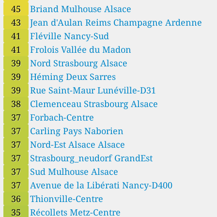
45
Briand Mulhouse Alsace
17
Nancy-Brabois 2, Villers-lès-Nancy, France
7
43
Jean d'Aulan Reims Champagne Ardenne
ST PARRES AUX TERTRE, Saint-Parres-aux-Tertres, France
26
Schlucht, Xonrupt-Longemer, France
41
Fléville Nancy-Sud
4
Strasbourg Sud 2, Geispolsheim-Gare, France
41
Frolois Vallée du Madon
18
Vosges du Nord, La Petite-Pierre, France
39
Nord Strasbourg Alsace
39
Héming Deux Sarres
39
Rue Saint-Maur Lunéville-D31
38
Clemenceau Strasbourg Alsace
37
Forbach-Centre
37
Carling Pays Naborien
37
Nord-Est Alsace Alsace
37
Strasbourg_neudorf GrandEst
37
Sud Mulhouse Alsace
37
Avenue de la Libérati Nancy-D400
36
Thionville-Centre
35
Récollets Metz-Centre