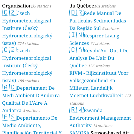
Organisation
du Québec
35 stations
101 stations
🇨🇿
🇧🇷
Czech
Rede Manual De
Hydrometeorological
Partículas Sedimentadas
Institute (Český
Da Região Sul
6 stations
🇮🇳
Hydrometeorologický
Respirer Living
ústav)
Sciences
274 stations
74 stations
🇨🇿
🇨🇦
Czech
Revolv'Air, Outil De
Hydrometeorological
Analyse De L'air Du
Institute (Český
Québec
126 stations
Hydrometeorologický
RIVM - Rijksinstituut Voor
ústav)
Volksgezondheid En
188 stations
🇦🇩
Departament De
Milieum, Landelijk
Medi Ambient D'Andorra -
Meetnet Luchtkwaliteit
112
Qualitat De L'Aire A
stations
🇷🇼
Andorra
Rwanda
4 stations
🇪🇸
Departamento De
Environment Management
Medio Ambiente,
Authority
14 stations
Planificación Territorial Y
SAMOSA
Sensor-based Air