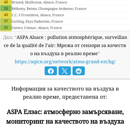
45
Briand, Mulhouse, Alsace, France
26
Bétheny, Reims, Champagne Ardenne, France
45
C.C. 3 Frontières, Alsace, France
37
Carling, Pays Naborien, France
31
Centre, Colmar, Alsace, France
50
Charles III, Nancy-Centre, France
Дял: “
ASPA Alsace : pollution atmosphérique, surveillan
17
Charleville-Mézières, Champagne Ardenne, France
ce de la qualité de l’air: Мрежа от сензори за качеств
20
Châlons-en-Champagne, Champagne Ardenne, France
о на въздуха в реално време
”
38
Clemenceau, Strasbourg, Alsace, France
26
Doumer, Reims, Champagne Ardenne, France
https://aqicn.org/network/atmo-grand-est/bg/
30
Epinal, Vallée de la Moyenne Moselle, France
41
Fléville, Nancy-Sud, France
37
Forbach-Centre, France
41
Frolois, Vallée du Madon, France
Информация за качеството на въздуха в
35
Garche, Thionville-Nord, France
реално време, предоставена от:
30
Haguenau-Place marché aux bestiaux, GrandEst, France
39
Héming, Deux Sarres, France
ASPA Елзас: атмосферно замърсяване,
43
Jean d'Aulan, Reims, Champagne Ardenne, France
22
Jonville, Plaine de Woëvre, France
мониторинг на качеството на въздуха
20
La Tour, Troyes, Champagne Ardenne, France
8
Marspich, Vallée de la Fensch, France