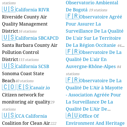
Observatorio Ambiental
stations
🇺🇸
California RIVR
De Bogotá
19 stations
🇫🇷
Riverside County Air
Observatoire Agréé
Quality Management
Pour Assurer La
District
Surveillance De La Qualité
16 stations
🇺🇸
California SBCAPCD
De L’air Sur Le Territoire
Santa Barbara County Air
De La Région Occitanie
44
🇫🇷
Pollution Control
Observatoire De La
stations
District
Qualité De L'air En
115 stations
🇺🇸
California SCSB
Auvergne-Rhône-Alpes
84
Sonoma Coast State
stations
🇫🇷
Beach
Observatoire De La
40 stations
🇨🇴
🇪🇸
Canair.io
Qualité De L'Air à Mayotte
Citizen network for
- Association Agréée Pour
monitoring air quality
La Surveillance De La
29
Qualité De L'Air De
stations
🇺🇸
🇦🇺
CCA California
Mayotte
Office Of
4 stations
Coalition for Clean Air
Environment And Heritage
222