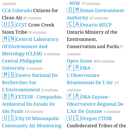
- NSW
stations
97 stations
🇴🇲
CCA Colorado
Citizens for
Oman Environment
Clean Air
Authority
40 stations
62 stations
🇺🇸
🇨🇦
CCST
Crow Creek
Ontario MECP
Sioux Tribe
Ontario Ministry of the
10 stations
🇲🇳
Central Laboratory
Environment,
Of Environment And
Conservation and Parks
27
Metrology (CLEM)
9 stations
stations
Central Philippine
Open Sense
850 stations
🇫🇷
University
ORA -
4 stations
🇲🇬
Centre National De
L'Observatoire
Recherches Sur
Réunionnais De L’Air
15
L'Environnement
8 stations
stations
🇧🇷
🇫🇷
CETESB - Companhia
ORA Guyane -
Ambiental Do Estado De
Observatoire Régional De
São Paulo
L'Air De Guyane
63 stations
5 stations
🇺🇸
🇺🇸
City Of Minneapolis
Oregon CTUIR
Community Air Monitoring
Confederated Tribes of the