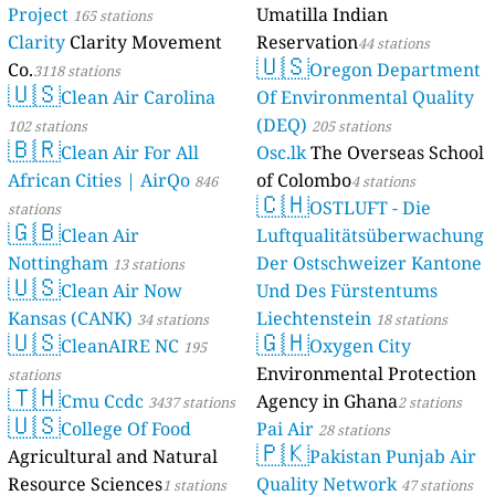
Project
Umatilla Indian
165 stations
Clarity
Clarity Movement
Reservation
44 stations
🇺🇸
Co.
Oregon Department
3118 stations
🇺🇸
Clean Air Carolina
Of Environmental Quality
(DEQ)
102 stations
205 stations
🇧🇷
Clean Air For All
Osc.lk
The Overseas School
African Cities | AirQo
of Colombo
846
4 stations
🇨🇭
OSTLUFT - Die
stations
🇬🇧
Clean Air
Luftqualitätsüberwachung
Nottingham
Der Ostschweizer Kantone
13 stations
🇺🇸
Clean Air Now
Und Des Fürstentums
Kansas (CANK)
Liechtenstein
34 stations
18 stations
🇺🇸
🇬🇭
CleanAIRE NC
Oxygen City
195
Environmental Protection
stations
🇹🇭
Cmu Ccdc
Agency in Ghana
3437 stations
2 stations
🇺🇸
College Of Food
Pai Air
28 stations
🇵🇰
Agricultural and Natural
Pakistan Punjab Air
Resource Sciences
Quality Network
1 stations
47 stations