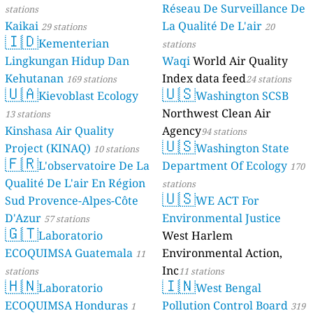
Réseau De Surveillance De
stations
Kaikai
La Qualité De L'air
29 stations
20
🇮🇩
Kementerian
stations
Lingkungan Hidup Dan
Waqi
World Air Quality
Kehutanan
Index data feed
169 stations
24 stations
🇺🇦
🇺🇸
Kievoblast Ecology
Washington SCSB
Northwest Clean Air
13 stations
Kinshasa Air Quality
Agency
94 stations
🇺🇸
Project (KINAQ)
Washington State
10 stations
🇫🇷
L'observatoire De La
Department Of Ecology
170
Qualité De L'air En Région
stations
🇺🇸
Sud Provence-Alpes-Côte
WE ACT For
D'Azur
Environmental Justice
57 stations
🇬🇹
Laboratorio
West Harlem
ECOQUIMSA Guatemala
Environmental Action,
11
Inc
stations
11 stations
🇭🇳
🇮🇳
Laboratorio
West Bengal
ECOQUIMSA Honduras
Pollution Control Board
1
319