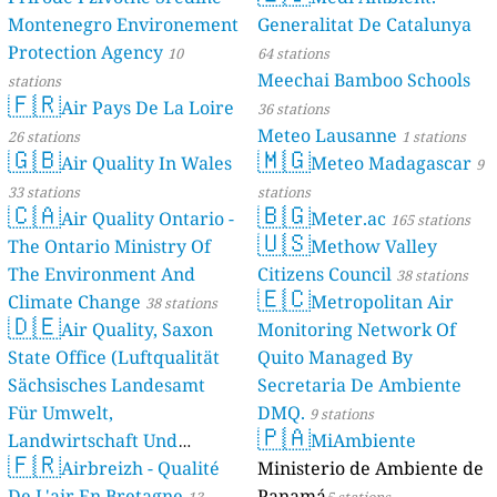
Montenegro Environement
Generalitat De Catalunya
Protection Agency
10
64 stations
Meechai Bamboo Schools
stations
🇫🇷
Air Pays De La Loire
36 stations
Meteo Lausanne
26 stations
1 stations
🇬🇧
🇲🇬
Air Quality In Wales
Meteo Madagascar
9
33 stations
stations
🇨🇦
🇧🇬
Air Quality Ontario -
Meter.ac
165 stations
🇺🇸
The Ontario Ministry Of
Methow Valley
The Environment And
Citizens Council
38 stations
🇪🇨
Climate Change
Metropolitan Air
38 stations
🇩🇪
Air Quality, Saxon
Monitoring Network Of
State Office (Luftqualität
Quito Managed By
Sächsisches Landesamt
Secretaria De Ambiente
Für Umwelt,
DMQ.
9 stations
🇵🇦
Landwirtschaft Und
MiAmbiente
🇫🇷
Geologie)
Airbreizh - Qualité
Ministerio de Ambiente de
50 stations
De L'air En Bretagne
Panamá