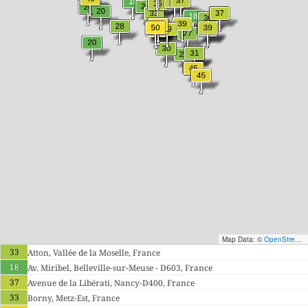
Map Data: ©
OpenStreetMap contributors
33
Atton, Vallée de la Moselle, France
18
Av. Miribel, Belleville-sur-Meuse - D603, France
37
Avenue de la Libérati, Nancy-D400, France
33
Borny, Metz-Est, France