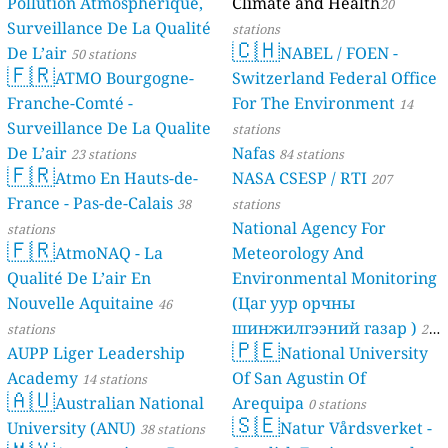
Pollution Atmosphérique,
Climate and Health
20
Surveillance De La Qualité
stations
🇨🇭
De L’air
NABEL / FOEN -
50 stations
🇫🇷
ATMO Bourgogne-
Switzerland Federal Office
Franche-Comté -
For The Environment
14
Surveillance De La Qualite
stations
De L’air
Nafas
23 stations
84 stations
🇫🇷
Atmo En Hauts-de-
NASA CSESP / RTI
207
France - Pas-de-Calais
38
stations
National Agency For
stations
🇫🇷
AtmoNAQ - La
Meteorology And
Qualité De L’air En
Environmental Monitoring
Nouvelle Aquitaine
(Цаг уур орчны
46
шинжилгээний газар )
stations
21
🇵🇪
AUPP Liger Leadership
National University
stations
Academy
Of San Agustin Of
14 stations
🇦🇺
Australian National
Arequipa
0 stations
🇸🇪
University (ANU)
Natur Vårdsverket -
38 stations