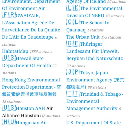
Environment, Department
Agency Of Iceland
20 stations
🇱🇰
Of Environment Air
The Environmental
🇫🇷
Quality Monitoring
GWAD'AIR,
Division Of NBRO
30
43 stations
🇬🇱
L’Association Agréée De
The School In
stations
Surveillance De La Qualité
Qaanaaq
1 stations
De L'Air En Guadeloupe
The Urban Unit
6
173 stations
🇩🇪
Thüringer
stations
HabitatMap
Landesamt Für Umwelt,
1886 stations
🇺🇸
Hawaii State
Bergbau Und Naturschutz
Department Of Health
22
20 stations
🇯🇵
Tokyo, Japan
stations
Hong Kong Environmental
Environment Agency (東京
Protection Department - 空
都環境局)
89 stations
🇹🇹
氣質素健康指數單張及海報
Trinidad & Tobago -
Environmental
18 stations
🇺🇸
Houston AAH
Air
Management Authority
6
Alliance Houston
118 stations
stations
🇭🇺
Hungarian Air
U.S. Department Of State