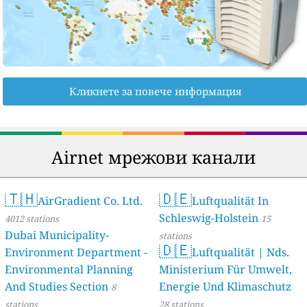
Кликнете за повече информация
Airnet мрежови канали
🇹🇭
🇩🇪
AirGradient Co. Ltd.
Luftqualität In
Schleswig-Holstein
4012 stations
15
Dubai Municipality-
stations
🇩🇪
Environment Department -
Luftqualität | Nds.
Environmental Planning
Ministerium Für Umwelt,
And Studies Section
Energie Und Klimaschutz
8
stations
28 stations