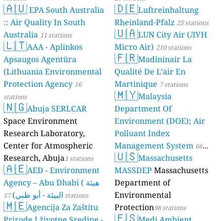
🇦🇺
🇩🇪
EPA South Australia
Luftreinhaltung
:: Air Quality In South
Rheinland-Pfalz
25 stations
🇺🇦
Australia
LUN City Air (ЛУН
11 stations
🇱🇹
AAA - Aplinkos
Місто Air)
210 stations
🇫🇷
Apsaugos Agentūra
Madininair La
(Lithuania Environmental
Qualité De L’air En
Protection Agency
Martinique
16
7 stations
🇲🇾
Malaysia
stations
🇳🇬
Abuja SERLCAR
Department Of
Space Environment
Environment (DOE); Air
Research Laboratory,
Polluant Index
Center for Atmospheric
Management System
66
🇺🇸
Research, Abuja
Massachusetts
1 stations
stations
🇦🇪
AED - Environment
MASSDEP
Massachusetts
Agency – Abu Dhabi ( هيئة
Department of
البيئة - أبو ظبي)
Environmental
57 stations
🇲🇪
Agencija Za Zaštitu
Protection
98 stations
🇪🇸
Prirode I životne Sredine -
Medi Ambient.