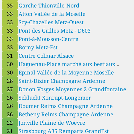
35
Garche Thionville-Nord
33
Atton Vallée de la Moselle
33
Scy-Chazelles Metz-Ouest
33
Pont des Grilles Metz - D603
33
Pont-à-Mousson-Centre
33
Borny Metz-Est
31
Centre Colmar Alsace
30
Haguenau-Place marché aux bestiaux
GrandEst
30
Epinal Vallée de la Moyenne Moselle
28
Saint-Dizier Champagne Ardenne
27
Donon Vosges Moyennes 2 Grandfontaine
26
Schlucht Xonrupt-Longemer
26
Doumer Reims Champagne Ardenne
26
Bétheny Reims Champagne Ardenne
22
Jonville Plaine de Woëvre
21
Strasbourg A35 Remparts GrandEst