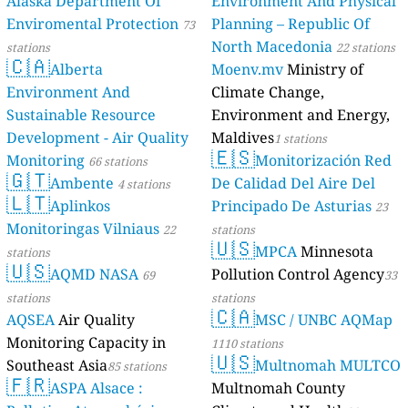
Alaska Department Of
Environment And Physical
Enviromental Protection
Planning – Republic Of
73
North Macedonia
stations
22 stations
🇨🇦
Alberta
Moenv.mv
Ministry of
Environment And
Climate Change,
Sustainable Resource
Environment and Energy,
Development - Air Quality
Maldives
1 stations
🇪🇸
Monitoring
Monitorización Red
66 stations
🇬🇹
Ambente
De Calidad Del Aire Del
4 stations
🇱🇹
Aplinkos
Principado De Asturias
23
Monitoringas Vilniaus
22
stations
🇺🇸
MPCA
Minnesota
stations
🇺🇸
AQMD NASA
Pollution Control Agency
69
33
stations
stations
🇨🇦
AQSEA
Air Quality
MSC / UNBC AQMap
Monitoring Capacity in
1110 stations
🇺🇸
Southeast Asia
Multnomah MULTCO
85 stations
🇫🇷
ASPA Alsace :
Multnomah County