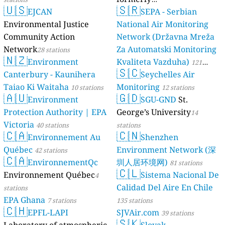
🇺🇸
🇸🇷
EJCAN
luftdaten.info
SEPA - Serbian
35819 stations
Environmental Justice
National Air Monitoring
Community Action
Network (Državna Mreža
Network
Za Automatski Monitoring
28 stations
🇳🇿
Environment
Kvaliteta Vazduha)
121
🇸🇨
Canterbury - Kaunihera
Seychelles Air
stations
Taiao Ki Waitaha
Monitoring
10 stations
12 stations
🇦🇺
🇬🇩
Environment
SGU-GND
St.
Protection Authority | EPA
George’s University
14
Victoria
40 stations
stations
🇨🇦
🇨🇳
Environnement Au
Shenzhen
Québec
Environment Network (深
42 stations
🇨🇦
EnvironnementQc
圳人居环境网)
81 stations
🇨🇱
Environnement Québec
Sistema Nacional De
4
Calidad Del Aire En Chile
stations
EPA Ghana
7 stations
135 stations
🇨🇭
EPFL-LAPI
SJVAir.com
39 stations
🇸🇰