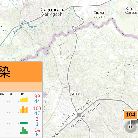
染
期五
6
12
99
44
108
47
2
1
14
6