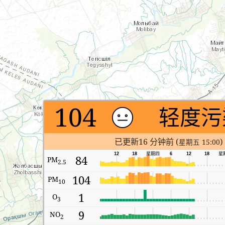
104
轻度污
已更新16 分钟前 (
)
星期五 15:00
12
18
星期四
6
12
18
星
84
PM
2.5
104
PM
10
1
O
3
9
NO
2