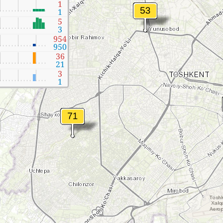
1
1
5
3
954
950
36
21
3
1