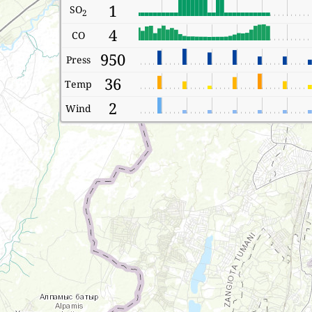
1
SO
2
4
CO
950
Press
36
Temp
2
Wind