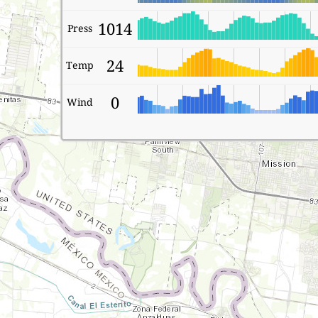
1014
Press
24
Temp
0
Wind