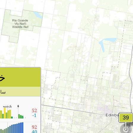
خ
۲ س
6
یک‌شنبه
52
-1
92
40