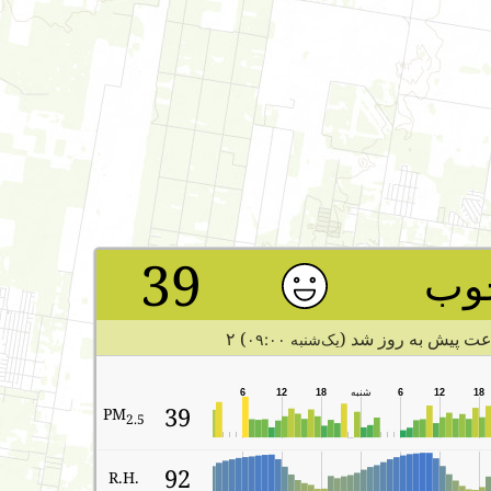
39
وب
اعت پیش به روز شد (
)
یک‌شنبه ۰۹:۰۰
18
12
6
شنبه
18
12
6
39
PM
2.5
92
R.H.