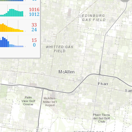
1016
1012
33
24
15
0