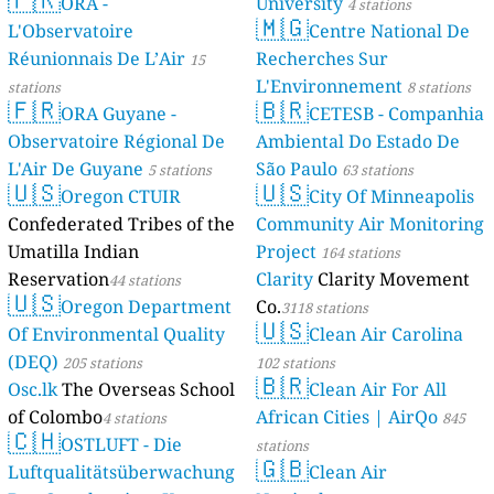
ORA -
University
4 stations
🇲🇬
L'Observatoire
Centre National De
Réunionnais De L’Air
Recherches Sur
15
L'Environnement
stations
8 stations
🇫🇷
🇧🇷
ORA Guyane -
CETESB - Companhia
Observatoire Régional De
Ambiental Do Estado De
L'Air De Guyane
São Paulo
5 stations
63 stations
🇺🇸
🇺🇸
Oregon CTUIR
City Of Minneapolis
Confederated Tribes of the
Community Air Monitoring
Umatilla Indian
Project
164 stations
Reservation
Clarity
Clarity Movement
44 stations
🇺🇸
Oregon Department
Co.
3118 stations
🇺🇸
Of Environmental Quality
Clean Air Carolina
(DEQ)
205 stations
102 stations
🇧🇷
Osc.lk
The Overseas School
Clean Air For All
of Colombo
African Cities | AirQo
4 stations
845
🇨🇭
OSTLUFT - Die
stations
🇬🇧
Luftqualitätsüberwachung
Clean Air