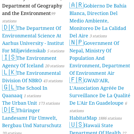
🇦🇷
Department of Geography
Gobierno De Bahía
and the Environment
Blanca, Direction Del
99
Medio Ambiente,
stations
🇩🇰
The Department Of
Monitoreo De La Calidad
Environmental Science At
Del Aire
3 stations
🇳🇵
Aarhus University - Institut
Government Of
For Miljøvidenskab
Nepal, Ministry Of
5 stations
🇮🇸
The Environment
Population And
Agency Of Iceland
Environment, Department
20 stations
🇱🇰
The Environmental
Of Environment Air
🇫🇷
Division Of NBRO
Quality Monitoring
GWAD'AIR,
43 stations
30
🇬🇱
The School In
L’Association Agréée De
stations
Qaanaaq
Surveillance De La Qualité
1 stations
The Urban Unit
De L'Air En Guadeloupe
173 stations
6
🇩🇪
Thüringer
stations
Landesamt Für Umwelt,
HabitatMap
1886 stations
🇺🇸
Bergbau Und Naturschutz
Hawaii State
Department Of Health
20 stations
22