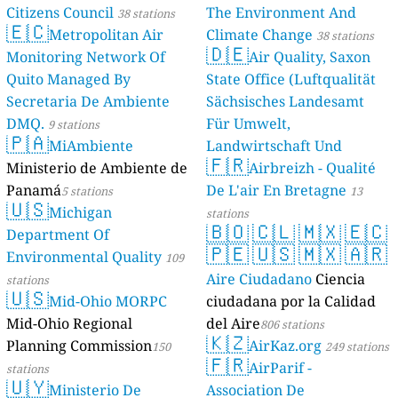
Citizens Council
The Environment And
38 stations
🇪🇨
Metropolitan Air
Climate Change
38 stations
🇩🇪
Monitoring Network Of
Air Quality, Saxon
Quito Managed By
State Office (Luftqualität
Secretaria De Ambiente
Sächsisches Landesamt
DMQ.
Für Umwelt,
9 stations
🇵🇦
MiAmbiente
Landwirtschaft Und
🇫🇷
Ministerio de Ambiente de
Geologie)
Airbreizh - Qualité
50 stations
Panamá
De L'air En Bretagne
5 stations
13
🇺🇸
Michigan
stations
🇧🇴
🇨🇱
🇲🇽
🇪🇨
Department Of
🇵🇪
🇺🇸
🇲🇽
🇦🇷
Environmental Quality
109
Aire Ciudadano
Ciencia
stations
🇺🇸
Mid-Ohio MORPC
ciudadana por la Calidad
Mid-Ohio Regional
del Aire
806 stations
🇰🇿
Planning Commission
AirKaz.org
150
249 stations
🇫🇷
AirParif -
stations
🇺🇾
Ministerio De
Association De