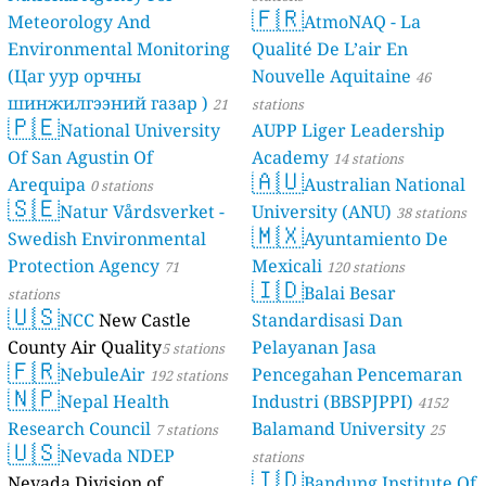
🇫🇷
Meteorology And
AtmoNAQ - La
Environmental Monitoring
Qualité De L’air En
(Цаг уур орчны
Nouvelle Aquitaine
46
шинжилгээний газар )
21
stations
🇵🇪
National University
AUPP Liger Leadership
stations
Of San Agustin Of
Academy
14 stations
🇦🇺
Arequipa
Australian National
0 stations
🇸🇪
Natur Vårdsverket -
University (ANU)
38 stations
🇲🇽
Swedish Environmental
Ayuntamiento De
Protection Agency
Mexicali
71
120 stations
🇮🇩
Balai Besar
stations
🇺🇸
NCC
New Castle
Standardisasi Dan
County Air Quality
Pelayanan Jasa
5 stations
🇫🇷
NebuleAir
Pencegahan Pencemaran
192 stations
🇳🇵
Nepal Health
Industri (BBSPJPPI)
4152
Research Council
Balamand University
7 stations
stations
25
🇺🇸
Nevada NDEP
stations
🇮🇩
Nevada Division of
Bandung Institute Of