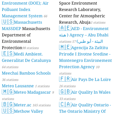
Environment (DOE); Air
Space Environment
Polluant Index
Research Laboratory,
Management System
Center for Atmospheric
66
🇺🇸
Massachusetts
Research, Abuja
stations
1 stations
🇦🇪
MASSDEP
Massachusetts
AED - Environment
Agency – Abu Dhabi ( هيئة
Department of
البيئة - أبو ظبي)
Environmental
57 stations
🇲🇪
Protection
Agencija Za Zaštitu
98 stations
🇪🇸
Medi Ambient.
Prirode I životne Sredine -
Generalitat De Catalunya
Montenegro Environement
Protection Agency
64 stations
10
Meechai Bamboo Schools
stations
🇫🇷
Air Pays De La Loire
36 stations
Meteo Lausanne
1 stations
26 stations
🇲🇬
🇬🇧
Meteo Madagascar
Air Quality In Wales
9
stations
33 stations
🇧🇬
🇨🇦
Meter.ac
Air Quality Ontario -
165 stations
🇺🇸
Methow Valley
The Ontario Ministry Of