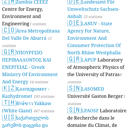
🇿🇲
🇩🇪
Zambia CEEEZ
Landesamt Für
Centre for Energy,
Umweltschutz Sachsen-
Environment and
Anhalt
25 stations
🇩🇪
Engineering
LANUV - State
1 stations
🇨🇴
Área Metropolitana
Agency For Nature,
Del Valle De Aburrá
Environment And
21
Consumer Protection Of
stations
🇬🇷
ΥΠΟΥΡΓΕΙΟ
North Rhine Westphalia
🇬🇷
ΠΕΡΙΒΑΛΛΟΝΤΟΣ ΚΑΙ
(Landesamt Für Natur,
LAPUP
Laboratory
ΕΝΕΡΓΕΙΑΣ - Greek
Umwelt Und
of Atmospheric Physics of
Ministry Of Environment
Verbraucherschutz NRW)
the University of Patras
8
And Energy
14 stations
61 stations
stations
🇰🇿
🇸🇳
Қазгидромет -
LASOMED
Kazhydromet
Université Gaston Berger
193 stations
1
🇹🇭
ยักษ์ขาว Yakkaw
stations
🇸🇳
(White Giant)
LPAOSF
Laboratoire
447 stations
🇺🇸
საქართველოს
de Recherche dans le
გარემოს დაცვისა და
domaine du Climat, de