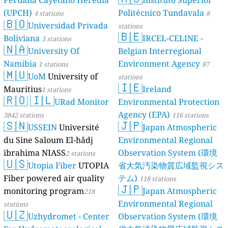
Peruana Cayetano Heredia
Instituto Superior
(UPCH)
Politécnico Tundavala
4 stations
8
🇧🇴
Universidad Privada
stations
🇧🇪
Boliviana
IRCEL-CELINE -
3 stations
🇳🇦
University Of
Belgian Interregional
Namibia
Environment Agency
1 stations
87
🇲🇺
UoM
University of
stations
🇮🇪
Mauritius
Ireland
1 stations
🇷🇴
🇮🇱
URad Monitor
Environmental Protection
Agency (EPA)
3842 stations
116 stations
🇸🇳
🇯🇵
USSEIN
Université
Japan Atmospheric
du Sine Saloum El-hâdj
Environmental Regional
ibrahima NIASS
Observation System (環境
2 stations
🇺🇸
Utopia Fiber
UTOPIA
省大気汚染物質広域監視シス
Fiber powered air quality
テム)
118 stations
🇯🇵
monitoring program
Japan Atmospheric
218
Environmental Regional
stations
🇺🇿
Uzhydromet - Center
Observation System (環境