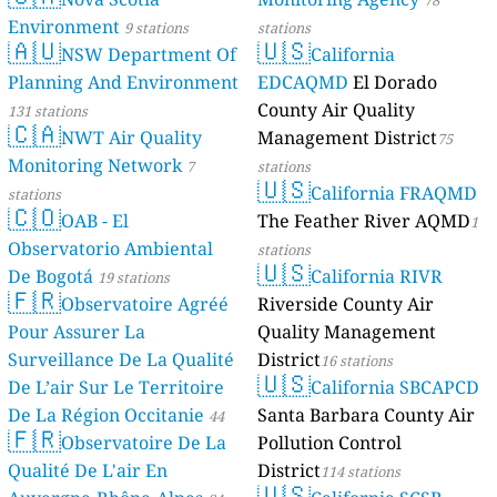
78
Environment
9 stations
stations
🇦🇺
🇺🇸
NSW Department Of
California
Planning And Environment
EDCAQMD
El Dorado
County Air Quality
131 stations
🇨🇦
NWT Air Quality
Management District
75
Monitoring Network
7
stations
🇺🇸
California FRAQMD
stations
🇨🇴
OAB - El
The Feather River AQMD
1
Observatorio Ambiental
stations
🇺🇸
De Bogotá
California RIVR
19 stations
🇫🇷
Observatoire Agréé
Riverside County Air
Pour Assurer La
Quality Management
Surveillance De La Qualité
District
16 stations
🇺🇸
De L’air Sur Le Territoire
California SBCAPCD
De La Région Occitanie
Santa Barbara County Air
44
🇫🇷
Observatoire De La
Pollution Control
stations
Qualité De L'air En
District
114 stations
🇺🇸