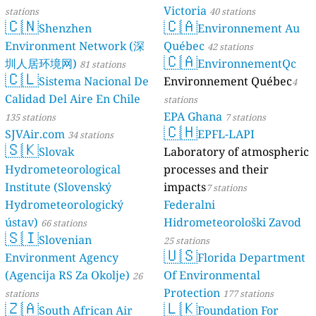
Victoria
stations
40 stations
🇨🇳
🇨🇦
Shenzhen
Environnement Au
Environment Network (深
Québec
42 stations
🇨🇦
圳人居环境网)
EnvironnementQc
81 stations
🇨🇱
Sistema Nacional De
Environnement Québec
4
Calidad Del Aire En Chile
stations
EPA Ghana
135 stations
7 stations
🇨🇭
SJVAir.com
EPFL-LAPI
34 stations
🇸🇰
Slovak
Laboratory of atmospheric
Hydrometeorological
processes and their
Institute (Slovenský
impacts
7 stations
Hydrometeorologický
Federalni
ústav)
Hidrometeorološki Zavod
66 stations
🇸🇮
Slovenian
25 stations
🇺🇸
Environment Agency
Florida Department
(Agencija RS Za Okolje)
Of Environmental
26
Protection
stations
177 stations
🇿🇦
🇱🇰
South African Air
Foundation For