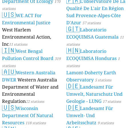
🇫🇷
Department Of Ecology
L'observatoire De La
170
Qualité De L'air En Région
stations
🇺🇸
WE ACT For
Sud Provence-Alpes-Côte
Environmental Justice
D'Azur
57 stations
🇬🇹
West Harlem
Laboratorio
Environmental Action,
ECOQUIMSA Guatemala
11
Inc
11 stations
stations
🇮🇳
🇭🇳
West Bengal
Laboratorio
Pollution Control Board
ECOQUIMSA Honduras
319
1
stations
stations
🇦🇺
Western Australia
Lamont-Doherty Earth
DWER
Western Australia
Observatory
5 stations
🇩🇪
Department of Water and
Landesamt Für
Environmental
Umwelt, Naturschutz Und
Regulation
Geologie - LUNG
22 stations
17 stations
🇺🇸
🇩🇪
Wisconsin
Landesamt Für
Department Of Natural
Umwelt- Und
Resources
Arbeitsschutz
118 stations
9 stations