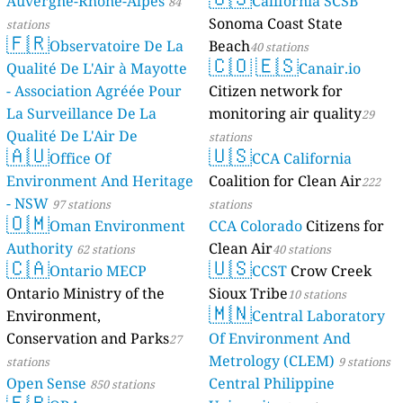
Auvergne-Rhône-Alpes
California SCSB
84
Sonoma Coast State
stations
🇫🇷
Observatoire De La
Beach
40 stations
🇨🇴
🇪🇸
Qualité De L'Air à Mayotte
Canair.io
- Association Agréée Pour
Citizen network for
La Surveillance De La
monitoring air quality
29
Qualité De L'Air De
stations
🇦🇺
🇺🇸
Mayotte
Office Of
CCA California
4 stations
Environment And Heritage
Coalition for Clean Air
222
- NSW
97 stations
stations
🇴🇲
Oman Environment
CCA Colorado
Citizens for
Authority
Clean Air
62 stations
40 stations
🇨🇦
🇺🇸
Ontario MECP
CCST
Crow Creek
Ontario Ministry of the
Sioux Tribe
10 stations
🇲🇳
Environment,
Central Laboratory
Conservation and Parks
Of Environment And
27
Metrology (CLEM)
stations
9 stations
Open Sense
Central Philippine
850 stations
🇫🇷