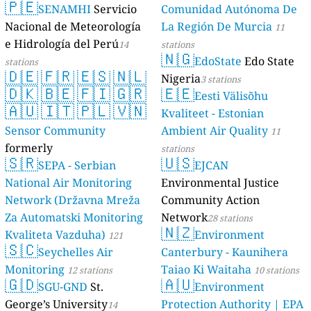
🇵🇪
SENAMHI
Servicio
Comunidad Autónoma De
Nacional de Meteorología
La Región De Murcia
11
e Hidrología del Perú
14
stations
🇳🇬
EdoState
Edo State
stations
🇩🇪
🇫🇷
🇪🇸
🇳🇱
Nigeria
3 stations
🇩🇰
🇧🇪
🇫🇮
🇬🇷
🇪🇪
Eesti Välisõhu
🇦🇺
🇮🇹
🇵🇱
🇻🇳
Kvaliteet - Estonian
Sensor Community
Ambient Air Quality
11
formerly
stations
🇸🇷
🇺🇸
luftdaten.info
SEPA - Serbian
EJCAN
35809 stations
National Air Monitoring
Environmental Justice
Network (Državna Mreža
Community Action
Za Automatski Monitoring
Network
28 stations
🇳🇿
Kvaliteta Vazduha)
Environment
121
🇸🇨
Seychelles Air
Canterbury - Kaunihera
stations
Monitoring
Taiao Ki Waitaha
12 stations
10 stations
🇬🇩
🇦🇺
SGU-GND
St.
Environment
George’s University
Protection Authority | EPA
14