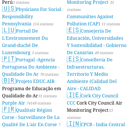
Perú
Monitoring Project
5 stations
35
🇺🇸
Physicians For Social
stations
Responsibility
Communities Against
Pennsylvania
Pollution (CAP)
114 stations
11 stations
🇱🇺
🇪🇸
Portail De
Consejería De
L'Environnement Du
Educación, Universidades
Grand-duché De
Y Sostenibilidad - Gobierno
Luxembourg
De Canarias
5 stations
49 stations
🇵🇹
🇪🇸
Portugal -Agencia
Conselleria De
Portuguesa Do Ambiente -
Infraestructuras,
Qualidade Do Ar
Territorio Y Medio
70 stations
🇧🇷
Projeto EDUC.AIR
Ambiente (Calidad Del
Programa de Educação em
Aire - CALIDAD
🇮🇪
Qualidade do Ar
AMBIENTAL)
Cork City Council
31 stations
23 stations
Purple Air
CCC
Cork City Council Air
74149 stations
🇫🇷
Qualitair Région
Monitoring Project
53
Corse - Surveillance De La
stations
🇮🇳
Qualité De L'air En Corse
CPCB - India Central
7