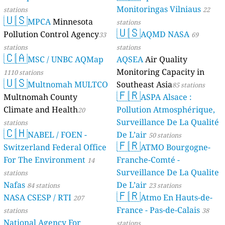
Monitoringas Vilniaus
stations
22
🇺🇸
MPCA
Minnesota
stations
🇺🇸
Pollution Control Agency
AQMD NASA
33
69
stations
stations
🇨🇦
MSC / UNBC AQMap
AQSEA
Air Quality
Monitoring Capacity in
1110 stations
🇺🇸
Multnomah MULTCO
Southeast Asia
85 stations
🇫🇷
Multnomah County
ASPA Alsace :
Climate and Health
Pollution Atmosphérique,
20
Surveillance De La Qualité
stations
🇨🇭
NABEL / FOEN -
De L’air
50 stations
🇫🇷
Switzerland Federal Office
ATMO Bourgogne-
For The Environment
Franche-Comté -
14
Surveillance De La Qualite
stations
Nafas
De L’air
84 stations
23 stations
🇫🇷
NASA CSESP / RTI
Atmo En Hauts-de-
207
France - Pas-de-Calais
stations
38
National Agency For
stations