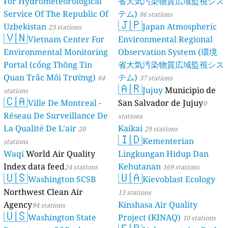
For Hydrometeorological
省大気汚染物質広域監視シス
Service Of The Republic Of
テム)
86 stations
🇯🇵
Uzbekistan
Japan Atmospheric
23 stations
🇻🇳
Vietnam Center For
Environmental Regional
Environmental Monitoring
Observation System (環境
Portal (cổng Thông Tin
省大気汚染物質広域監視シス
Quan Trắc Môi Trường)
テム)
64
37 stations
🇦🇷
Jujuy
Municipio de
stations
🇨🇦
Ville De Montreal -
San Salvador de Jujuy
0
Réseau De Surveillance De
stations
La Qualité De L'air
Kaikai
20
29 stations
🇮🇩
Kementerian
stations
Waqi
World Air Quality
Lingkungan Hidup Dan
Index data feed
Kehutanan
24 stations
169 stations
🇺🇸
🇺🇦
Washington SCSB
Kievoblast Ecology
Northwest Clean Air
13 stations
Agency
Kinshasa Air Quality
94 stations
🇺🇸
Washington State
Project (KINAQ)
10 stations