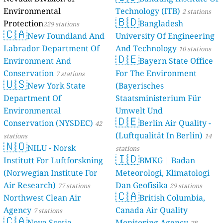
Environmental
Technology (ITB)
2 stations
🇧🇩
Protection
Bangladesh
229 stations
🇨🇦
New Foundland And
University Of Engineering
Labrador Department Of
And Technology
10 stations
🇩🇪
Environment And
Bayern State Office
Conservation
For The Environment
7 stations
🇺🇸
New York State
(Bayerisches
Department Of
Staatsministerium Für
Environmental
Umwelt Und
🇩🇪
Conservation (NYSDEC)
Berlin Air Quality -
Verbraucherschutz) - LfU
42
(Luftqualität In Berlin)
stations
46 stations
14
🇳🇴
NILU - Norsk
stations
🇮🇩
Institutt For Luftforskning
BMKG | Badan
(Norwegian Institute For
Meteorologi, Klimatologi
Air Research)
Dan Geofisika
77 stations
29 stations
🇨🇦
Northwest Clean Air
British Columbia,
Agency
Canada Air Quality
7 stations
🇨🇦
Nova Scotia
Monitoring Agency