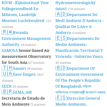
RIVM - Rijksinstituut Voor
Hydrometeorologický
Volksgezondheid En
ústav)
274 stations
🇦🇩
Milieum, Landelijk
Departament De
Meetnet Luchtkwaliteit
Medi Ambient D'Andorra -
112
Qualitat De L'Aire A
stations
🇷🇼
Rwanda
Andorra
4 stations
🇪🇸
Environment Management
Departamento De
Authority
Medio Ambiente,
14 stations
SAMOSA
Sensor-based Air
Planificación Territorial Y
measurement Observatory
Vivienda · Gobierno Vasco
for South Asia
337 stations
62 stations
🇹🇭
🇧🇩
Sansiri
Department Of
58 stations
🇺🇦
Save Dnipro
Environment-Government
1815
Of The People's Republic
stations
SEEN
Of Bangladesh পরিবেশ
16 stations
🇧🇷
SEMA_AM
অধিদপ্তর-গণপ্রজাতন্ত্রী বাংলাদেশ সরকার
🇪🇸
Secretaria de Estado de
Direccion General
17 stations
Meio Ambiente
Medio Ambiente,
75 stations