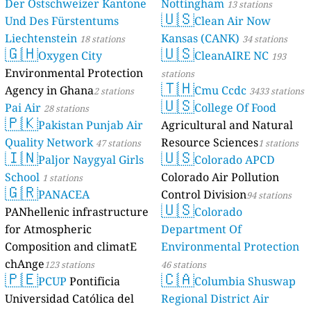
Der Ostschweizer Kantone
Nottingham
13 stations
🇺🇸
Und Des Fürstentums
Clean Air Now
Liechtenstein
Kansas (CANK)
18 stations
34 stations
🇬🇭
🇺🇸
Oxygen City
CleanAIRE NC
193
Environmental Protection
stations
🇹🇭
Agency in Ghana
Cmu Ccdc
2 stations
3433 stations
🇺🇸
Pai Air
College Of Food
28 stations
🇵🇰
Pakistan Punjab Air
Agricultural and Natural
Quality Network
Resource Sciences
47 stations
1 stations
🇮🇳
🇺🇸
Paljor Naygyal Girls
Colorado APCD
School
Colorado Air Pollution
1 stations
🇬🇷
PANACEA
Control Division
94 stations
🇺🇸
PANhellenic infrastructure
Colorado
for Atmospheric
Department Of
Composition and climatE
Environmental Protection
chAnge
123 stations
46 stations
🇵🇪
🇨🇦
PCUP
Pontificia
Columbia Shuswap
Universidad Católica del
Regional District Air