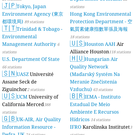
🇯🇵
Tokyo, Japan
stations
Environment Agency (東京
Hong Kong Environmental
都環境局)
Protection Department - 空
89 stations
🇹🇹
Trinidad & Tobago -
氣質素健康指數單張及海報
Environmental
18 stations
🇺🇸
Management Authority
Houston AAH
Air
6
Alliance Houston
stations
118 stations
🇭🇺
U.S. Department Of State
Hungarian Air
Quality Network
66 stations
🇸🇳
UASZ
Université
(Maďarský Systém Na
Assane Seck de
Meranie Znečistenia
Ziguinchor
Vzduchu)
2 stations
63 stations
🇺🇸
🇧🇷
UCM
University of
IEMA - Instituto
California Merced
Estadual De Meio
388
Ambiente E Recursos
stations
🇬🇧
UK-AIR, Air Quality
Hídricos
14 stations
Information Resource -
IFRO
Karolinska Institutet
3
Defra, UK
74 stations
stations