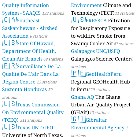
Quality Information
Environment
Climate and
System - SAAQIS
Technology (FECT)
193 stations
11 stations
🇨🇦
🇺🇸
Southeast
FRESSCA
Filtration
Saskatchewan - Airshed
for Respiratory Exposure
Association
to wildfire Smoke from
6 stations
🇺🇸
State Of Hawaii,
Swamp Cooler Air
47 stations
Department Of Health,
Galapagos UNC/USFQ
Clean Air Branch
Galapagos Science Center
69 stations
0
🇫🇷
Surveillance De La
stations
🇵🇪
Qualité De L'air Dans La
GeoHealthPeru
Région Centre
Regional GEOHealth Hub
23 stations
Sustenta Honduras
in Peru
59
229 stations
Ghana AQ
The Ghana
stations
🇺🇸
Texas Commission
Urban Air Quality Project
On Environmental Quality
(GHAir)
13 stations
🇬🇮
(TCEQ)
Gibraltar
311 stations
🇺🇸
Texas UNT-GEO
Environmental Agency
7
University of North Texas,
stations