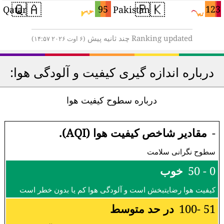
🇶🇦
🇵🇰
9
95
123
Qatar
Pakistan
Ranking updated چند ثانیه پیش
(۶ اوت ۲۰۲۶ ۱۴:۵۷)
درباره اندازه گیری کیفیت و آلودگی هوا:
درباره سطوح کیفیت هوا
-
مقادیر شاخص کیفیت هوا (AQI).
سطوح نگرانی سلامت
0 - 50
خوب
کیفیت هوا رضایتبخش است و آلودگی هوا کم یا بدون خطر است
51 -100
در حد متوسط