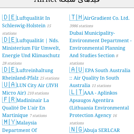
🇩🇪
🇹🇭
Luftqualität In
AirGradient Co. Ltd.
Schleswig-Holstein
15
3986 stations
Dubai Municipality-
stations
🇩🇪
Luftqualität | Nds.
Environment Department -
Ministerium Für Umwelt,
Environmental Planning
Energie Und Klimaschutz
And Studies Section
8
28 stations
stations
🇩🇪
🇦🇺
Luftreinhaltung
EPA South Australia
Rheinland-Pfalz
:: Air Quality In South
25 stations
🇺🇦
LUN City Air (ЛУН
Australia
11 stations
🇱🇹
Місто Air)
AAA - Aplinkos
210 stations
🇫🇷
Madininair La
Apsaugos Agentūra
Qualité De L’air En
(Lithuania Environmental
Martinique
Protection Agency
7 stations
16
🇲🇾
Malaysia
stations
🇳🇬
Department Of
Abuja SERLCAR