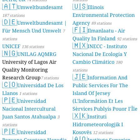
🇦🇹
🇺🇸
Umweltbundesamt
Illinois
Environmental Protection
187 stations
🇩🇪
Umweltbundesamt |
Agency
89 stations
🇫🇮
Für Mensch Und Umwelt
Ilmanlaatu - Air
7
Quality In Finland
stations
92 stations
🇲🇽
UNICEF
INECC - Instituto
136 stations
🇳🇬
UNILAG AQMRG
Nacional De Ecología Y
University of Lagos Air
Cambio Climático
180
Quality Monitoring
stations
🇯🇪
Research Group
Information And
7 stations
🇨🇴
Universidad De Los
Public Services For The
Llanos
Island Of Jersey
1 stations
🇵🇪
Universidad
(L'înformâtion Et Les
Nacional Intercultural
Sèrvices Publyis Pouor I'Île
🇽🇰
Juan Santos Atahualpa
Dé Jèrri)
Instituti
3
2 stations
Hidrometeorologjik I
stations
🇵🇪
Universidad
Kosovës
12 stations
🇦🇴