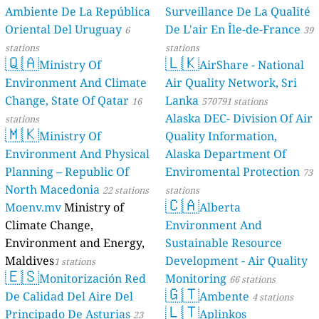
Ambiente De La República
Surveillance De La Qualité
Oriental Del Uruguay
De L'air En Île-de-France
6
39
stations
stations
🇶🇦
🇱🇰
Ministry Of
AirShare - National
Environment And Climate
Air Quality Network, Sri
Change, State Of Qatar
Lanka
16
570791 stations
Alaska DEC- Division Of Air
stations
🇲🇰
Ministry Of
Quality Information,
Environment And Physical
Alaska Department Of
Planning – Republic Of
Enviromental Protection
73
North Macedonia
22 stations
stations
🇨🇦
Moenv.mv
Ministry of
Alberta
Climate Change,
Environment And
Environment and Energy,
Sustainable Resource
Maldives
Development - Air Quality
1 stations
🇪🇸
Monitorización Red
Monitoring
66 stations
🇬🇹
De Calidad Del Aire Del
Ambente
4 stations
🇱🇹
Principado De Asturias
Aplinkos
23