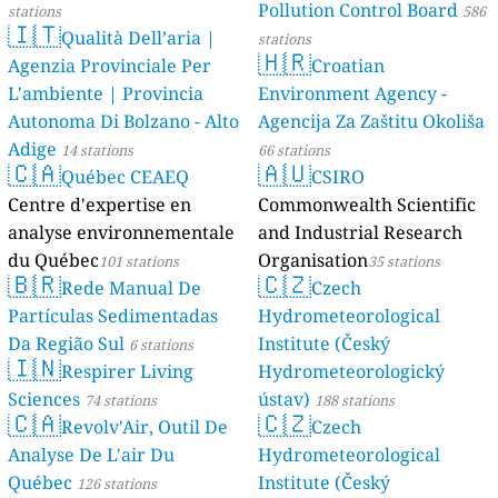
Pollution Control Board
stations
586
🇮🇹
Qualità Dell’aria |
stations
🇭🇷
Agenzia Provinciale Per
Croatian
L'ambiente | Provincia
Environment Agency -
Autonoma Di Bolzano - Alto
Agencija Za Zaštitu Okoliša
Adige
14 stations
66 stations
🇨🇦
🇦🇺
Québec CEAEQ
CSIRO
Centre d'expertise en
Commonwealth Scientific
analyse environnementale
and Industrial Research
du Québec
Organisation
101 stations
35 stations
🇧🇷
🇨🇿
Rede Manual De
Czech
Partículas Sedimentadas
Hydrometeorological
Da Região Sul
Institute (Český
6 stations
🇮🇳
Respirer Living
Hydrometeorologický
Sciences
ústav)
74 stations
188 stations
🇨🇦
🇨🇿
Revolv'Air, Outil De
Czech
Analyse De L'air Du
Hydrometeorological
Québec
Institute (Český
126 stations