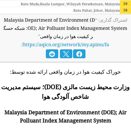
59
Batu Muda,Kuala Lumpur, Wilayah Persekutuan, Malaysia
58
Batu Pahat, Johor, Malaysia
52
Besut, Terengganu, Malaysia
اشتراک گذاری: “
Malaysia Department of Environment (D
81
Bintulu, Sarawak, Malaysia
OE); Air Polluant Index Management System: شبکه حسگ
56
Bukit Rambai, Melaka, Malaysia
ر کیفیت هوا در زمان واقعی
”
53
Cheras,Kuala Lumpur, Wilayah Persekutuan, Malaysia
56
ILP Miri, Sarawak, Malaysia
https://aqicn.org/network/my.apims/fa/
63
Indera Mahkota, Kuantan, Pahang, Malaysia
67
Jalan Tasek, Ipoh, Perak, Malaysia
59
Jerantut, Pahang, Malaysia
51
Kangar, Perlis, Malaysia
خوراک کیفیت هوا در زمان واقعی ارائه شده توسط:
58
Kapit, Sarawak, Malaysia
58
Kemaman, Terengganu, Malaysia
وزارت محیط زیست مالزی (DOE)؛ سیستم مدیریت
54
Keningau, Sabah, Malaysia
70
Kg. Air Putih, Taiping, Perak, Malaysia
شاخص آلودگی هوا
52
Kimanis, Sabah, Malaysia
59
Kluang, Johor, Malaysia
Malaysia Department of Environment (DOE); Air
53
Kota Bharu, Kelantan, Malaysia
Polluant Index Management System
52
Kota Kinabalu, Sabah, Malaysia
68
Kota Tinggi, Johor, Malaysia