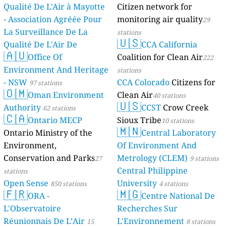
Qualité De L'Air à Mayotte
Citizen network for
- Association Agréée Pour
monitoring air quality
29
La Surveillance De La
stations
🇺🇸
Qualité De L'Air De
CCA California
🇦🇺
Mayotte
Office Of
Coalition for Clean Air
4 stations
222
Environment And Heritage
stations
- NSW
CCA Colorado
Citizens for
97 stations
🇴🇲
Oman Environment
Clean Air
40 stations
🇺🇸
Authority
CCST
Crow Creek
62 stations
🇨🇦
Ontario MECP
Sioux Tribe
10 stations
🇲🇳
Ontario Ministry of the
Central Laboratory
Environment,
Of Environment And
Conservation and Parks
Metrology (CLEM)
27
9 stations
Central Philippine
stations
Open Sense
University
850 stations
4 stations
🇫🇷
🇲🇬
ORA -
Centre National De
L'Observatoire
Recherches Sur
Réunionnais De L’Air
L'Environnement
15
8 stations