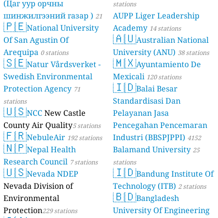
(Цаг уур орчны
stations
шинжилгээний газар )
AUPP Liger Leadership
21
🇵🇪
National University
Academy
stations
14 stations
🇦🇺
Of San Agustin Of
Australian National
Arequipa
University (ANU)
0 stations
38 stations
🇸🇪
🇲🇽
Natur Vårdsverket -
Ayuntamiento De
Swedish Environmental
Mexicali
120 stations
🇮🇩
Protection Agency
Balai Besar
71
Standardisasi Dan
stations
🇺🇸
NCC
New Castle
Pelayanan Jasa
County Air Quality
Pencegahan Pencemaran
5 stations
🇫🇷
NebuleAir
Industri (BBSPJPPI)
192 stations
4152
🇳🇵
Nepal Health
Balamand University
stations
25
Research Council
7 stations
stations
🇺🇸
🇮🇩
Nevada NDEP
Bandung Institute Of
Nevada Division of
Technology (ITB)
2 stations
🇧🇩
Environmental
Bangladesh
Protection
University Of Engineering
229 stations