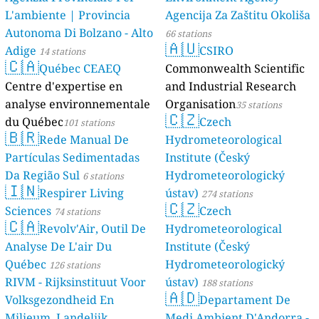
L'ambiente | Provincia
Agencija Za Zaštitu Okoliša
Autonoma Di Bolzano - Alto
66 stations
🇦🇺
Adige
CSIRO
14 stations
🇨🇦
Québec CEAEQ
Commonwealth Scientific
Centre d'expertise en
and Industrial Research
analyse environnementale
Organisation
35 stations
🇨🇿
du Québec
Czech
101 stations
🇧🇷
Rede Manual De
Hydrometeorological
Partículas Sedimentadas
Institute (Český
Da Região Sul
Hydrometeorologický
6 stations
🇮🇳
Respirer Living
ústav)
274 stations
🇨🇿
Sciences
Czech
74 stations
🇨🇦
Revolv'Air, Outil De
Hydrometeorological
Analyse De L'air Du
Institute (Český
Québec
Hydrometeorologický
126 stations
RIVM - Rijksinstituut Voor
ústav)
188 stations
🇦🇩
Volksgezondheid En
Departament De
Milieum, Landelijk
Medi Ambient D'Andorra -