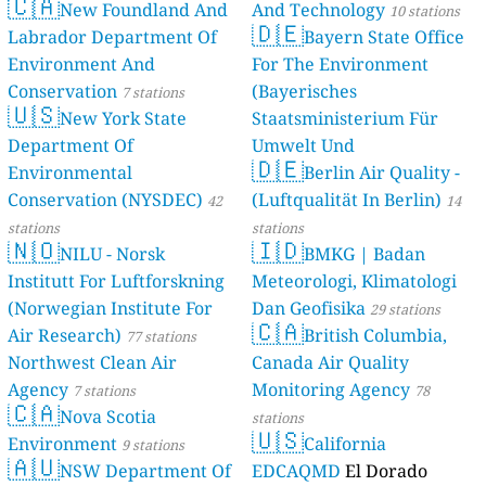
🇨🇦
New Foundland And
And Technology
10 stations
🇩🇪
Labrador Department Of
Bayern State Office
Environment And
For The Environment
Conservation
(Bayerisches
7 stations
🇺🇸
New York State
Staatsministerium Für
Department Of
Umwelt Und
🇩🇪
Environmental
Berlin Air Quality -
Verbraucherschutz) - LfU
Conservation (NYSDEC)
(Luftqualität In Berlin)
42
46 stations
14
stations
stations
🇳🇴
🇮🇩
NILU - Norsk
BMKG | Badan
Institutt For Luftforskning
Meteorologi, Klimatologi
(Norwegian Institute For
Dan Geofisika
29 stations
🇨🇦
Air Research)
British Columbia,
77 stations
Northwest Clean Air
Canada Air Quality
Agency
Monitoring Agency
7 stations
78
🇨🇦
Nova Scotia
stations
🇺🇸
Environment
California
9 stations
🇦🇺
NSW Department Of
EDCAQMD
El Dorado