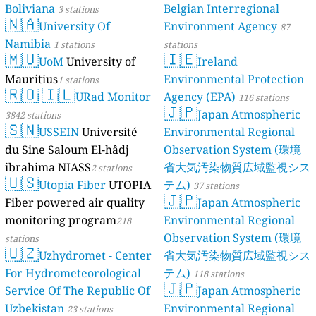
Boliviana
Belgian Interregional
3 stations
🇳🇦
University Of
Environment Agency
87
Namibia
1 stations
stations
🇲🇺
🇮🇪
UoM
University of
Ireland
Mauritius
Environmental Protection
1 stations
🇷🇴
🇮🇱
URad Monitor
Agency (EPA)
116 stations
🇯🇵
Japan Atmospheric
3842 stations
🇸🇳
USSEIN
Université
Environmental Regional
du Sine Saloum El-hâdj
Observation System (環境
ibrahima NIASS
省大気汚染物質広域監視シス
2 stations
🇺🇸
Utopia Fiber
UTOPIA
テム)
37 stations
🇯🇵
Fiber powered air quality
Japan Atmospheric
monitoring program
Environmental Regional
218
Observation System (環境
stations
🇺🇿
Uzhydromet - Center
省大気汚染物質広域監視シス
For Hydrometeorological
テム)
118 stations
🇯🇵
Service Of The Republic Of
Japan Atmospheric
Uzbekistan
Environmental Regional
23 stations