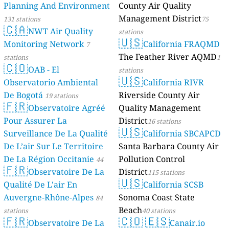
Planning And Environment
County Air Quality
Management District
131 stations
75
🇨🇦
NWT Air Quality
stations
🇺🇸
Monitoring Network
California FRAQMD
7
The Feather River AQMD
stations
1
🇨🇴
OAB - El
stations
🇺🇸
Observatorio Ambiental
California RIVR
De Bogotá
Riverside County Air
19 stations
🇫🇷
Observatoire Agréé
Quality Management
Pour Assurer La
District
16 stations
🇺🇸
Surveillance De La Qualité
California SBCAPCD
De L’air Sur Le Territoire
Santa Barbara County Air
De La Région Occitanie
Pollution Control
44
🇫🇷
Observatoire De La
District
stations
115 stations
🇺🇸
Qualité De L'air En
California SCSB
Auvergne-Rhône-Alpes
Sonoma Coast State
84
Beach
stations
40 stations
🇫🇷
🇨🇴
🇪🇸
Observatoire De La
Canair.io