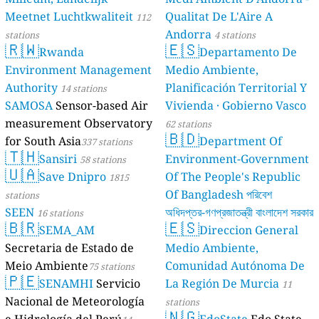
Meetnet Luchtkwaliteit
Qualitat De L'Aire A
112
Andorra
stations
4 stations
🇷🇼
🇪🇸
Rwanda
Departamento De
Environment Management
Medio Ambiente,
Authority
Planificación Territorial Y
14 stations
SAMOSA
Sensor-based Air
Vivienda · Gobierno Vasco
measurement Observatory
62 stations
🇧🇩
for South Asia
Department Of
337 stations
🇹🇭
Sansiri
Environment-Government
58 stations
🇺🇦
Save Dnipro
Of The People's Republic
1815
Of Bangladesh পরিবেশ
stations
SEEN
অধিদপ্তর-গণপ্রজাতন্ত্রী বাংলাদেশ সরকার
16 stations
🇧🇷
🇪🇸
SEMA_AM
Direccion General
17 stations
Secretaria de Estado de
Medio Ambiente,
Meio Ambiente
Comunidad Autónoma De
75 stations
🇵🇪
SENAMHI
Servicio
La Región De Murcia
11
Nacional de Meteorología
stations
🇳🇬