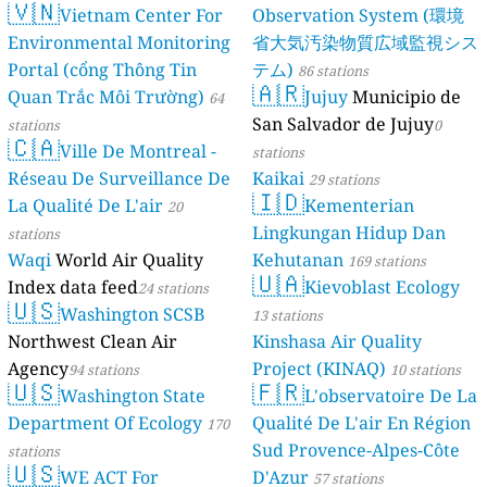
🇻🇳
Vietnam Center For
Observation System (環境
Environmental Monitoring
省大気汚染物質広域監視シス
Portal (cổng Thông Tin
テム)
86 stations
🇦🇷
Quan Trắc Môi Trường)
Jujuy
Municipio de
64
San Salvador de Jujuy
stations
0
🇨🇦
Ville De Montreal -
stations
Réseau De Surveillance De
Kaikai
29 stations
🇮🇩
La Qualité De L'air
Kementerian
20
Lingkungan Hidup Dan
stations
Waqi
World Air Quality
Kehutanan
169 stations
🇺🇦
Index data feed
Kievoblast Ecology
24 stations
🇺🇸
Washington SCSB
13 stations
Northwest Clean Air
Kinshasa Air Quality
Agency
Project (KINAQ)
94 stations
10 stations
🇺🇸
🇫🇷
Washington State
L'observatoire De La
Department Of Ecology
Qualité De L'air En Région
170
Sud Provence-Alpes-Côte
stations
🇺🇸
WE ACT For
D'Azur
57 stations