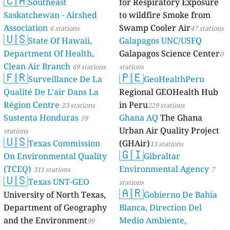
🇨🇦
Southeast
for Respiratory Exposure
Saskatchewan - Airshed
to wildfire Smoke from
Association
Swamp Cooler Air
6 stations
47 stations
🇺🇸
State Of Hawaii,
Galapagos UNC/USFQ
Department Of Health,
Galapagos Science Center
0
Clean Air Branch
69 stations
stations
🇫🇷
🇵🇪
Surveillance De La
GeoHealthPeru
Qualité De L'air Dans La
Regional GEOHealth Hub
Région Centre
in Peru
23 stations
229 stations
Sustenta Honduras
Ghana AQ
The Ghana
59
Urban Air Quality Project
stations
🇺🇸
Texas Commission
(GHAir)
13 stations
🇬🇮
On Environmental Quality
Gibraltar
(TCEQ)
Environmental Agency
311 stations
7
🇺🇸
Texas UNT-GEO
stations
🇦🇷
University of North Texas,
Gobierno De Bahía
Department of Geography
Blanca, Direction Del
and the Environment
Medio Ambiente,
99