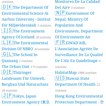
Monitoreo De La Calidad
stations
🇩🇰
The Department Of
Del Aire
3 stations
🇳🇵
Environmental Science At
Government Of
Aarhus University - Institut
Nepal, Ministry Of
For Miljøvidenskab
Population And
5 stations
🇮🇸
The Environment
Environment, Department
Agency Of Iceland
Of Environment Air
20 stations
🇱🇰
🇫🇷
The Environmental
Quality Monitoring
GWAD'AIR,
30
Division Of NBRO
L’Association Agréée De
43 stations
stations
🇬🇱
The School In
Surveillance De La Qualité
Qaanaaq
De L'Air En Guadeloupe
1 stations
6
The Urban Unit
173 stations
stations
🇩🇪
Thüringer
HabitatMap
1886 stations
🇺🇸
Landesamt Für Umwelt,
Hawaii State
Bergbau Und Naturschutz
Department Of Health
22
20 stations
stations
🇯🇵
Tokyo, Japan
Hong Kong Environmental
Environment Agency (東京
Protection Department - 空