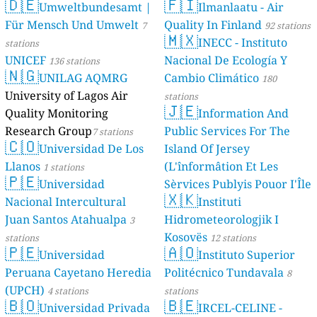
🇩🇪
🇫🇮
Umweltbundesamt |
Ilmanlaatu - Air
Für Mensch Und Umwelt
Quality In Finland
7
92 stations
🇲🇽
INECC - Instituto
stations
UNICEF
Nacional De Ecología Y
136 stations
🇳🇬
UNILAG AQMRG
Cambio Climático
180
University of Lagos Air
stations
🇯🇪
Quality Monitoring
Information And
Research Group
Public Services For The
7 stations
🇨🇴
Universidad De Los
Island Of Jersey
Llanos
(L'înformâtion Et Les
1 stations
🇵🇪
Universidad
Sèrvices Publyis Pouor I'Île
🇽🇰
Nacional Intercultural
Dé Jèrri)
Instituti
2 stations
Juan Santos Atahualpa
Hidrometeorologjik I
3
Kosovës
stations
12 stations
🇵🇪
🇦🇴
Universidad
Instituto Superior
Peruana Cayetano Heredia
Politécnico Tundavala
8
(UPCH)
4 stations
stations
🇧🇴
🇧🇪
Universidad Privada
IRCEL-CELINE -