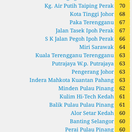
Kg. Air Putih Taiping Perak
70
66
S K Jalan Pegoh, Ipoh, Perak, Malaysia
71
Samalaju, Sarawak, Malaysia
Kota Tinggi Johor
68
105
Samarahan, Sarawak, Malaysia
Paka Terengganu
67
55
Sandakan, Sabah, Malaysia
Jalan Tasek Ipoh Perak
67
85
Sarikei, Sarawak, Malaysia
S K Jalan Pegoh Ipoh Perak
66
58
Seberang Jaya 2, Perai, Pulau Pinang, Malaysia
55
Segamat, Johor, Malaysia
Miri Sarawak
64
53
Seremban, Negeri Sembilan, Malaysia
Kuala Terengganu Terengganu
63
57
Seri Manjung, Perak, Malaysia
Putrajaya W.p. Putrajaya
63
55
Shah Alam, Selangor, Malaysia
80
Pengerang Johor
63
Sibu, Sarawak, Malaysia
84
Sri Aman, Sarawak, Malaysia
Indera Mahkota Kuantan Pahang
63
54
Tanah Merah, Kelantan, Malaysia
Minden Pulau Pinang
62
54
Tangkak, Johor, Malaysia
Kulim Hi-Tech Kedah
61
60
Tanjung Malim, Perak, Malaysia
57
Tawau, Sabah, Malaysia
Balik Pulau Pulau Pinang
61
56
Temerloh, Pahang, Malaysia
Alor Setar Kedah
60
Malaysia 🇲🇾
Banting Selangor
60
163
MCAQM003, station, Sabah, Malaysia
Perai Pulau Pinang
60