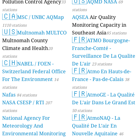
🇺🇸
Pollution Control Agency
AQMD NASA
33
69
stations
stations
🇨🇦
MSC / UNBC AQMap
AQSEA
Air Quality
Monitoring Capacity in
1110 stations
🇺🇸
Multnomah MULTCO
Southeast Asia
85 stations
🇫🇷
Multnomah County
ATMO Bourgogne-
Climate and Health
Franche-Comté -
20
Surveillance De La Qualite
stations
🇨🇭
NABEL / FOEN -
De L’air
23 stations
🇫🇷
Switzerland Federal Office
Atmo En Hauts-de-
For The Environment
France - Pas-de-Calais
14
38
stations
stations
🇫🇷
Nafas
AtmoGE - La Qualité
84 stations
NASA CSESP / RTI
De L’air Dans Le Grand Est
207
stations
50 stations
🇫🇷
National Agency For
AtmoNAQ - La
Meteorology And
Qualité De L’air En
Environmental Monitoring
Nouvelle Aquitaine
46