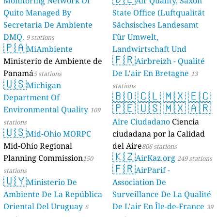
Monitoring Network Of
Air Quality, Saxon
Quito Managed By
State Office (Luftqualität
Secretaria De Ambiente
Sächsisches Landesamt
DMQ.
Für Umwelt,
9 stations
🇵🇦
MiAmbiente
Landwirtschaft Und
🇫🇷
Ministerio de Ambiente de
Geologie)
Airbreizh - Qualité
50 stations
Panamá
De L'air En Bretagne
5 stations
13
🇺🇸
Michigan
stations
🇧🇴
🇨🇱
🇲🇽
🇪🇨
Department Of
🇵🇪
🇺🇸
🇲🇽
🇦🇷
Environmental Quality
109
Aire Ciudadano
Ciencia
stations
🇺🇸
Mid-Ohio MORPC
ciudadana por la Calidad
Mid-Ohio Regional
del Aire
806 stations
🇰🇿
Planning Commission
AirKaz.org
150
249 stations
🇫🇷
AirParif -
stations
🇺🇾
Ministerio De
Association De
Ambiente De La República
Surveillance De La Qualité
Oriental Del Uruguay
De L'air En Île-de-France
6
39