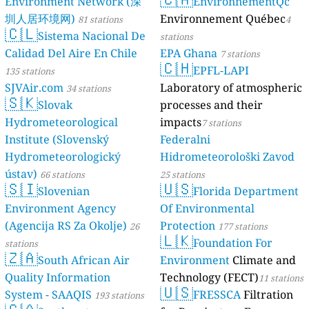
Environment Network (深
EnvironnementQc
圳人居环境网)
Environnement Québec
81 stations
4
🇨🇱
Sistema Nacional De
stations
Calidad Del Aire En Chile
EPA Ghana
7 stations
🇨🇭
EPFL-LAPI
135 stations
SJVAir.com
Laboratory of atmospheric
34 stations
🇸🇰
Slovak
processes and their
Hydrometeorological
impacts
7 stations
Institute (Slovenský
Federalni
Hydrometeorologický
Hidrometeorološki Zavod
ústav)
66 stations
25 stations
🇸🇮
🇺🇸
Slovenian
Florida Department
Environment Agency
Of Environmental
(Agencija RS Za Okolje)
Protection
26
177 stations
🇱🇰
Foundation For
stations
🇿🇦
South African Air
Environment
Climate and
Quality Information
Technology (FECT)
11 stations
🇺🇸
System - SAAQIS
FRESSCA
Filtration
193 stations