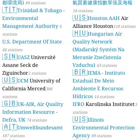
都環境局)
氣質素健康指數單張及海報
89 stations
🇹🇹
Trinidad & Tobago -
18 stations
🇺🇸
Environmental
Houston AAH
Air
Management Authority
Alliance Houston
6
118 stations
🇭🇺
Hungarian Air
stations
U.S. Department Of State
Quality Network
(Maďarský Systém Na
66 stations
🇸🇳
UASZ
Université
Meranie Znečistenia
Assane Seck de
Vzduchu)
63 stations
🇧🇷
Ziguinchor
IEMA - Instituto
2 stations
🇺🇸
UCM
University of
Estadual De Meio
California Merced
Ambiente E Recursos
388
Hídricos
stations
14 stations
🇬🇧
UK-AIR, Air Quality
IFRO
Karolinska Institutet
3
Information Resource -
stations
🇺🇸
Defra, UK
Illinois
74 stations
🇦🇹
Umweltbundesamt
Environmental Protection
Agency
187 stations
89 stations