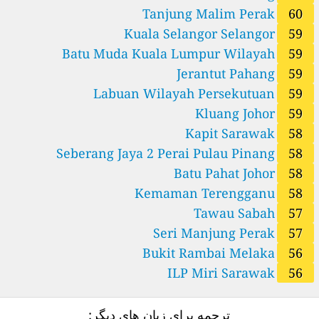
Tanjung Malim Perak
60
Kuala Selangor Selangor
59
Batu Muda Kuala Lumpur Wilayah
59
Jerantut Pahang
Persekutua
59
Labuan Wilayah Persekutuan
59
Kluang Johor
59
Kapit Sarawak
58
Seberang Jaya 2 Perai Pulau Pinang
58
Batu Pahat Johor
58
Kemaman Terengganu
58
Tawau Sabah
57
Seri Manjung Perak
57
Bukit Rambai Melaka
56
ILP Miri Sarawak
56
ترجمه برای زبان های دیگر: