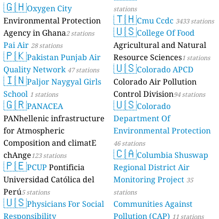
🇬🇭
Oxygen City
stations
🇹🇭
Environmental Protection
Cmu Ccdc
3433 stations
🇺🇸
Agency in Ghana
College Of Food
2 stations
Pai Air
Agricultural and Natural
28 stations
🇵🇰
Pakistan Punjab Air
Resource Sciences
1 stations
🇺🇸
Quality Network
Colorado APCD
47 stations
🇮🇳
Paljor Naygyal Girls
Colorado Air Pollution
School
Control Division
1 stations
94 stations
🇬🇷
🇺🇸
PANACEA
Colorado
PANhellenic infrastructure
Department Of
for Atmospheric
Environmental Protection
Composition and climatE
46 stations
🇨🇦
chAnge
Columbia Shuswap
123 stations
🇵🇪
PCUP
Pontificia
Regional District Air
Universidad Católica del
Monitoring Project
35
Perú
5 stations
stations
🇺🇸
Physicians For Social
Communities Against
Responsibility
Pollution (CAP)
11 stations