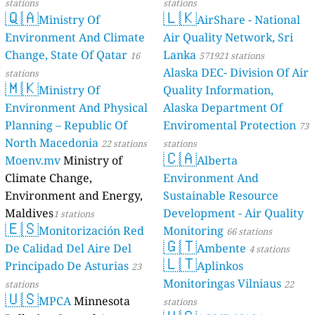
stations
stations
🇶🇦
🇱🇰
Ministry Of
AirShare - National
Environment And Climate
Air Quality Network, Sri
Change, State Of Qatar
Lanka
16
571921 stations
Alaska DEC- Division Of Air
stations
🇲🇰
Ministry Of
Quality Information,
Environment And Physical
Alaska Department Of
Planning – Republic Of
Enviromental Protection
73
North Macedonia
22 stations
stations
🇨🇦
Moenv.mv
Ministry of
Alberta
Climate Change,
Environment And
Environment and Energy,
Sustainable Resource
Maldives
Development - Air Quality
1 stations
🇪🇸
Monitorización Red
Monitoring
66 stations
🇬🇹
De Calidad Del Aire Del
Ambente
4 stations
🇱🇹
Principado De Asturias
Aplinkos
23
Monitoringas Vilniaus
stations
22
🇺🇸
MPCA
Minnesota
stations