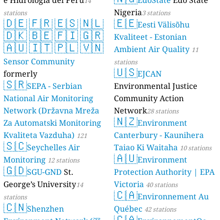
e Hidrología del Perú
EdoState
Edo State
14
Nigeria
stations
3 stations
🇩🇪
🇫🇷
🇪🇸
🇳🇱
🇪🇪
Eesti Välisõhu
🇩🇰
🇧🇪
🇫🇮
🇬🇷
Kvaliteet - Estonian
🇦🇺
🇮🇹
🇵🇱
🇻🇳
Ambient Air Quality
11
Sensor Community
stations
🇺🇸
formerly
EJCAN
🇸🇷
luftdaten.info
SEPA - Serbian
Environmental Justice
35809 stations
National Air Monitoring
Community Action
Network (Državna Mreža
Network
28 stations
🇳🇿
Za Automatski Monitoring
Environment
Kvaliteta Vazduha)
Canterbury - Kaunihera
121
🇸🇨
Seychelles Air
Taiao Ki Waitaha
stations
10 stations
🇦🇺
Monitoring
Environment
12 stations
🇬🇩
SGU-GND
St.
Protection Authority | EPA
George’s University
Victoria
14
40 stations
🇨🇦
Environnement Au
stations
🇨🇳
Shenzhen
Québec
42 stations
🇨🇦