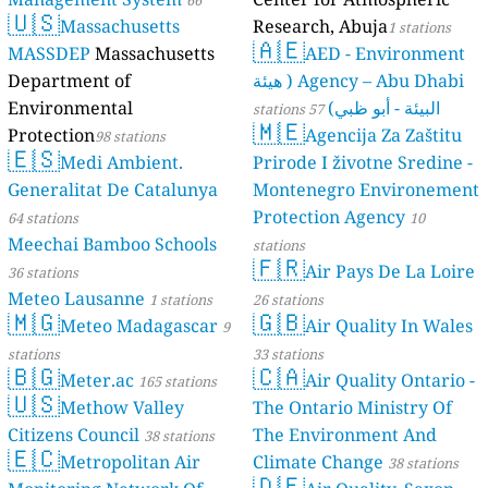
66
🇺🇸
Massachusetts
Research, Abuja
stations
1 stations
🇦🇪
MASSDEP
Massachusetts
AED - Environment
Agency – Abu Dhabi ( هيئة
Department of
البيئة - أبو ظبي)
Environmental
57 stations
🇲🇪
Protection
Agencija Za Zaštitu
98 stations
🇪🇸
Medi Ambient.
Prirode I životne Sredine -
Generalitat De Catalunya
Montenegro Environement
Protection Agency
64 stations
10
Meechai Bamboo Schools
stations
🇫🇷
Air Pays De La Loire
36 stations
Meteo Lausanne
1 stations
26 stations
🇲🇬
🇬🇧
Meteo Madagascar
Air Quality In Wales
9
stations
33 stations
🇧🇬
🇨🇦
Meter.ac
Air Quality Ontario -
165 stations
🇺🇸
Methow Valley
The Ontario Ministry Of
Citizens Council
The Environment And
38 stations
🇪🇨
Metropolitan Air
Climate Change
38 stations
🇩🇪