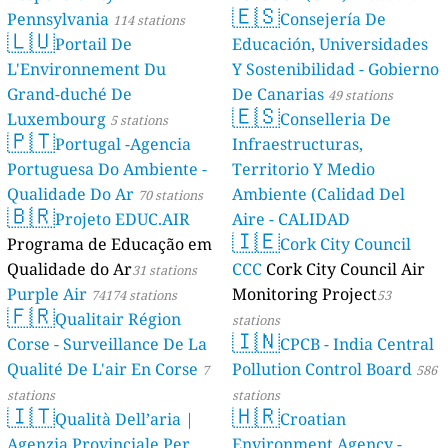
🇪🇸
Pennsylvania
Consejería De
114 stations
🇱🇺
Portail De
Educación, Universidades
L'Environnement Du
Y Sostenibilidad - Gobierno
Grand-duché De
De Canarias
49 stations
🇪🇸
Luxembourg
Conselleria De
5 stations
🇵🇹
Portugal -Agencia
Infraestructuras,
Portuguesa Do Ambiente -
Territorio Y Medio
Qualidade Do Ar
Ambiente (Calidad Del
70 stations
🇧🇷
Projeto EDUC.AIR
Aire - CALIDAD
🇮🇪
Programa de Educação em
AMBIENTAL)
Cork City Council
23 stations
Qualidade do Ar
CCC
Cork City Council Air
31 stations
Purple Air
Monitoring Project
74174 stations
53
🇫🇷
Qualitair Région
stations
🇮🇳
Corse - Surveillance De La
CPCB - India Central
Qualité De L'air En Corse
Pollution Control Board
7
586
stations
stations
🇮🇹
🇭🇷
Qualità Dell’aria |
Croatian
Agenzia Provinciale Per
Environment Agency -