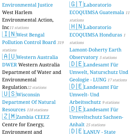
🇬🇹
Environmental Justice
Laboratorio
West Harlem
ECOQUIMSA Guatemala
11
Environmental Action,
stations
🇭🇳
Inc
Laboratorio
11 stations
🇮🇳
West Bengal
ECOQUIMSA Honduras
1
Pollution Control Board
319
stations
Lamont-Doherty Earth
stations
🇦🇺
Western Australia
Observatory
5 stations
🇩🇪
DWER
Western Australia
Landesamt Für
Department of Water and
Umwelt, Naturschutz Und
Environmental
Geologie - LUNG
17 stations
🇩🇪
Regulation
Landesamt Für
22 stations
🇺🇸
Wisconsin
Umwelt- Und
Department Of Natural
Arbeitsschutz
9 stations
🇩🇪
Resources
Landesamt Für
118 stations
🇿🇲
Zambia CEEEZ
Umweltschutz Sachsen-
Centre for Energy,
Anhalt
25 stations
🇩🇪
Environment and
LANUV - State