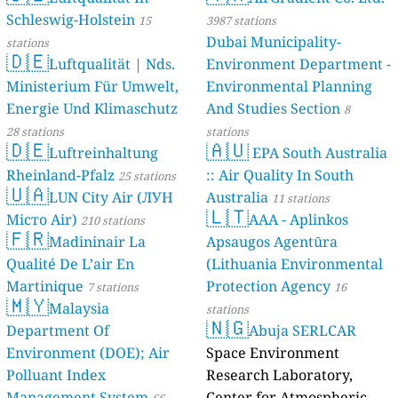
Schleswig-Holstein
15
3987 stations
Dubai Municipality-
stations
🇩🇪
Luftqualität | Nds.
Environment Department -
Ministerium Für Umwelt,
Environmental Planning
Energie Und Klimaschutz
And Studies Section
8
28 stations
stations
🇩🇪
🇦🇺
Luftreinhaltung
EPA South Australia
Rheinland-Pfalz
:: Air Quality In South
25 stations
🇺🇦
LUN City Air (ЛУН
Australia
11 stations
🇱🇹
Місто Air)
AAA - Aplinkos
210 stations
🇫🇷
Madininair La
Apsaugos Agentūra
Qualité De L’air En
(Lithuania Environmental
Martinique
Protection Agency
7 stations
16
🇲🇾
Malaysia
stations
🇳🇬
Department Of
Abuja SERLCAR
Environment (DOE); Air
Space Environment
Polluant Index
Research Laboratory,
Management System
Center for Atmospheric