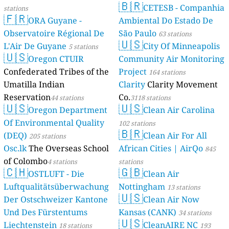
🇧🇷
CETESB - Companhia
stations
🇫🇷
ORA Guyane -
Ambiental Do Estado De
Observatoire Régional De
São Paulo
63 stations
🇺🇸
L'Air De Guyane
City Of Minneapolis
5 stations
🇺🇸
Oregon CTUIR
Community Air Monitoring
Confederated Tribes of the
Project
164 stations
Umatilla Indian
Clarity
Clarity Movement
Reservation
Co.
44 stations
3118 stations
🇺🇸
🇺🇸
Oregon Department
Clean Air Carolina
Of Environmental Quality
102 stations
🇧🇷
(DEQ)
Clean Air For All
205 stations
Osc.lk
The Overseas School
African Cities | AirQo
845
of Colombo
4 stations
stations
🇨🇭
🇬🇧
OSTLUFT - Die
Clean Air
Luftqualitätsüberwachung
Nottingham
13 stations
🇺🇸
Der Ostschweizer Kantone
Clean Air Now
Und Des Fürstentums
Kansas (CANK)
34 stations
🇺🇸
Liechtenstein
CleanAIRE NC
18 stations
193