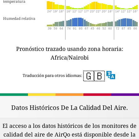
temperatura
24°
19°
18°
16°
12°
12°
17°
23°
22°
20°
18°
14°
12°
12°
16°
Humedad relativa
39
59
64
74
91
93
67
45
46
52
60
72
87
85
66
Pronóstico trazado usando zona horaria:
Africa/Nairobi
🇬🇧
Traducción para otros idiomas:
Datos Históricos De La Calidad Del Aire.
El acceso a los datos históricos de los monitores de
calidad del aire de AirQo está disponible desde la