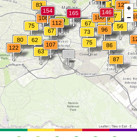
+
−
Leaflet
|
Tiles © Esri - Esri, DeLorme, NAVTEQ, TomTom, Intermap, iPC, USGS, FAO, NPS, NRCAN, GeoBase, Kadaster NL, Ordnance Survey, Esri Japan, METI, Esri China (Hong Kong), and the GIS User Community