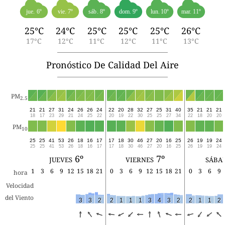
jue. 6º
vie. 7º
sáb. 8º
dom. 9º
lun. 10º
mar. 11º
25°C
24°C
25°C
25°C
25°C
26°C
17°C
12°C
11°C
12°C
11°C
13°C
Pronóstico De Calidad Del Aire
PM
2.5
21
21
27
31
24
26
26
24
22
20
28
32
27
25
31
40
35
21
21
21
18
17
23
29
21
24
25
22
20
19
22
30
25
25
27
34
22
18
20
20
PM
10
25
25
41
53
26
18
16
17
17
18
30
46
27
20
16
25
26
19
19
24
25
25
41
53
26
18
16
17
17
18
30
46
27
20
16
25
26
19
19
24
jueves 6º
viernes 7º
sába
1
3
6
9
12
15
18
21
0
3
6
9
12
15
18
21
0
3
6
9
hora
Velocidad
del Viento
3
3
2
2
1
1
1
3
4
3
2
2
1
1
2