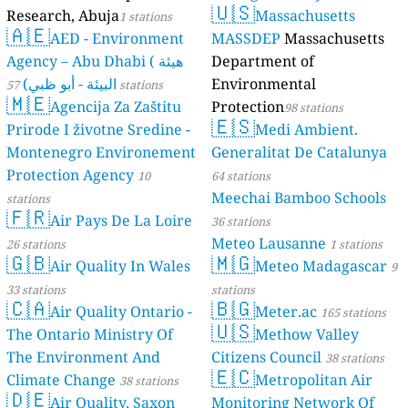
🇺🇸
Research, Abuja
Massachusetts
1 stations
stations
🇦🇪
AED - Environment
MASSDEP
Massachusetts
Agency – Abu Dhabi ( هيئة
Department of
البيئة - أبو ظبي)
Environmental
57 stations
🇲🇪
Agencija Za Zaštitu
Protection
98 stations
🇪🇸
Prirode I životne Sredine -
Medi Ambient.
Montenegro Environement
Generalitat De Catalunya
Protection Agency
10
64 stations
Meechai Bamboo Schools
stations
🇫🇷
Air Pays De La Loire
36 stations
Meteo Lausanne
26 stations
1 stations
🇬🇧
🇲🇬
Air Quality In Wales
Meteo Madagascar
9
33 stations
stations
🇨🇦
🇧🇬
Air Quality Ontario -
Meter.ac
165 stations
🇺🇸
The Ontario Ministry Of
Methow Valley
The Environment And
Citizens Council
38 stations
🇪🇨
Climate Change
Metropolitan Air
38 stations
🇩🇪
Air Quality, Saxon
Monitoring Network Of