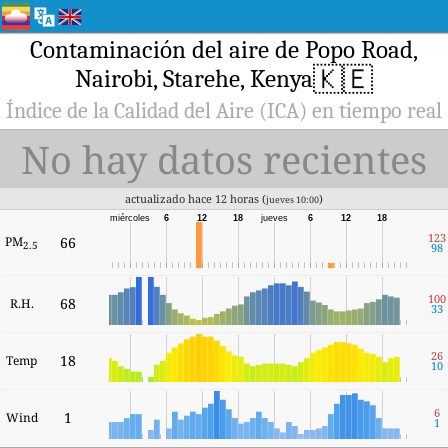
Contaminación del aire de Popo Road,
🇰🇪
Nairobi, Starehe, Kenya
Índice de la Calidad del Aire (ICA) en tiempo real
No hay datos recientes
actualizado hace 12 horas (
)
jueves 10:00
miércoles
6
12
18
jueves
6
12
18
123
PM
66
2.5
98
100
68
R.H.
33
26
18
Temp
10
6
1
Wind
1