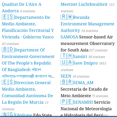
Qualitat De L'Aire A
Meetnet Luchtkwaliteit
112
Andorra
4 stations
stations
🇪🇸
🇷🇼
Departamento De
Rwanda
Medio Ambiente,
Environment Management
Planificación Territorial Y
Authority
14 stations
Vivienda · Gobierno Vasco
SAMOSA
Sensor-based Air
measurement Observatory
62 stations
🇧🇩
Department Of
for South Asia
337 stations
🇹🇭
Environment-Government
Sansiri
58 stations
🇺🇦
Of The People's Republic
Save Dnipro
1815
Of Bangladesh পরিবেশ
stations
অধিদপ্তর-গণপ্রজাতন্ত্রী বাংলাদেশ সরকার
SEEN
16 stations
🇪🇸
🇧🇷
Direccion General
SEMA_AM
17 stations
Medio Ambiente,
Secretaria de Estado de
Comunidad Autónoma De
Meio Ambiente
75 stations
🇵🇪
La Región De Murcia
SENAMHI
Servicio
11
Nacional de Meteorología
stations
🇳🇬
EdoState
Edo State
e Hidrología del Perú
14