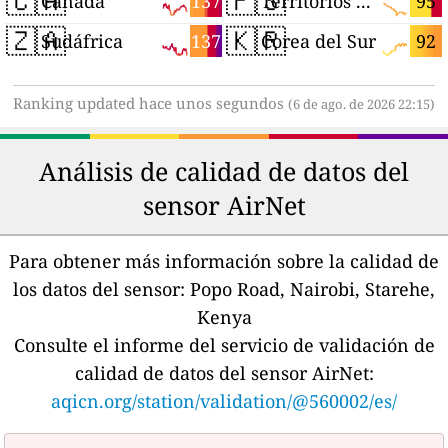
🇨🇦
🇵🇸
137
95
Canadá
Territorios Palestinos
🇿🇦
🇰🇷
137
92
Sudáfrica
Corea del Sur
Ranking updated hace unos segundos
(6 de ago. de 2026 22:15)
Análisis de calidad de datos del
sensor AirNet
Para obtener más información sobre la calidad de
los datos del sensor:
Popo Road, Nairobi, Starehe,
Kenya
Consulte el informe del servicio de validación de
calidad de datos del sensor AirNet:
aqicn.org/station/validation/@560002/es/