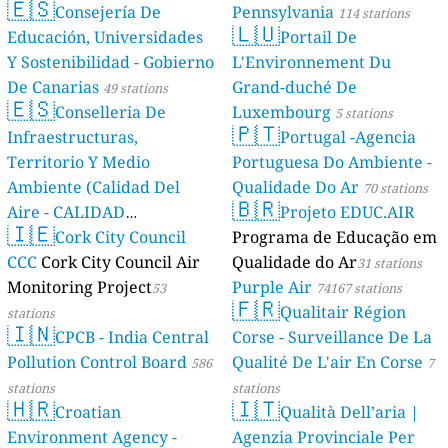
🇪🇸
Consejería De
Pennsylvania
114 stations
🇱🇺
Educación, Universidades
Portail De
Y Sostenibilidad - Gobierno
L'Environnement Du
De Canarias
Grand-duché De
49 stations
🇪🇸
Conselleria De
Luxembourg
5 stations
🇵🇹
Infraestructuras,
Portugal -Agencia
Territorio Y Medio
Portuguesa Do Ambiente -
Ambiente (Calidad Del
Qualidade Do Ar
70 stations
🇧🇷
Aire - CALIDAD
Projeto EDUC.AIR
🇮🇪
AMBIENTAL)
Cork City Council
Programa de Educação em
23 stations
CCC
Cork City Council Air
Qualidade do Ar
31 stations
Monitoring Project
Purple Air
53
74167 stations
🇫🇷
Qualitair Région
stations
🇮🇳
CPCB - India Central
Corse - Surveillance De La
Pollution Control Board
Qualité De L'air En Corse
586
7
stations
stations
🇭🇷
🇮🇹
Croatian
Qualità Dell’aria |
Environment Agency -
Agenzia Provinciale Per