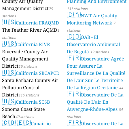
County Air Quality
Planning And Environment
Management District
75
131 stations
🇨🇦
NWT Air Quality
stations
🇺🇸
California FRAQMD
Monitoring Network
7
The Feather River AQMD
1
stations
🇨🇴
OAB - El
stations
🇺🇸
California RIVR
Observatorio Ambiental
Riverside County Air
De Bogotá
19 stations
🇫🇷
Quality Management
Observatoire Agréé
District
Pour Assurer La
16 stations
🇺🇸
California SBCAPCD
Surveillance De La Qualité
Santa Barbara County Air
De L’air Sur Le Territoire
Pollution Control
De La Région Occitanie
44
🇫🇷
District
Observatoire De La
115 stations
stations
🇺🇸
California SCSB
Qualité De L'air En
Sonoma Coast State
Auvergne-Rhône-Alpes
84
Beach
40 stations
stations
🇨🇴
🇪🇸
🇫🇷
Canair.io
Observatoire De La