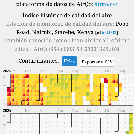
plataforma de datos de AirQo:
airqo.net
Índice histórico de calidad del aire
Estación de monitoreo de calidad del aire:
Popo
Road, Nairobi, Starehe, Kenya
[id
560002
]
También conocido como
Clean air for all African
cities | AirQo/654a0393f59f69001325bb3f
Contaminantes:
PM
Exportar a CSV
2.5
2026
Jan
Feb
Mar
Apr
May
Jun
Jul
Aug
M
T
W
T
F
S
S
2025
Jan
Feb
Mar
Apr
May
Jun
Jul
Aug
M
T
W
T
F