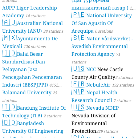
(Цаг уур орчны
stations
AUPP Liger Leadership
шинжилгээний газар )
21
🇵🇪
Academy
National University
14 stations
stations
🇦🇺
Australian National
Of San Agustin Of
University (ANU)
Arequipa
38 stations
0 stations
🇲🇽
🇸🇪
Ayuntamiento De
Natur Vårdsverket -
Mexicali
Swedish Environmental
120 stations
🇮🇩
Balai Besar
Protection Agency
71
Standardisasi Dan
stations
🇺🇸
Pelayanan Jasa
NCC
New Castle
Pencegahan Pencemaran
County Air Quality
5 stations
🇫🇷
Industri (BBSPJPPI)
NebuleAir
4152
192 stations
🇳🇵
Balamand University
Nepal Health
stations
25
Research Council
stations
7 stations
🇮🇩
🇺🇸
Bandung Institute Of
Nevada NDEP
Technology (ITB)
Nevada Division of
2 stations
🇧🇩
Bangladesh
Environmental
University Of Engineering
Protection
229 stations
🇨🇦