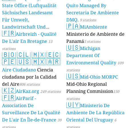
State Office (Luftqualität
Quito Managed By
Sächsisches Landesamt
Secretaria De Ambiente
Für Umwelt,
DMQ.
9 stations
🇵🇦
Landwirtschaft Und
MiAmbiente
🇫🇷
Geologie)
Airbreizh - Qualité
Ministerio de Ambiente de
50 stations
De L'air En Bretagne
Panamá
13
5 stations
🇺🇸
Michigan
stations
🇧🇴
🇨🇱
🇲🇽
🇪🇨
Department Of
🇵🇪
🇺🇸
🇲🇽
🇦🇷
Environmental Quality
109
Aire Ciudadano
Ciencia
stations
🇺🇸
ciudadana por la Calidad
Mid-Ohio MORPC
del Aire
Mid-Ohio Regional
806 stations
🇰🇿
AirKaz.org
Planning Commission
249 stations
150
🇫🇷
AirParif -
stations
🇺🇾
Association De
Ministerio De
Surveillance De La Qualité
Ambiente De La República
De L'air En Île-de-France
Oriental Del Uruguay
39
6
stations
stations