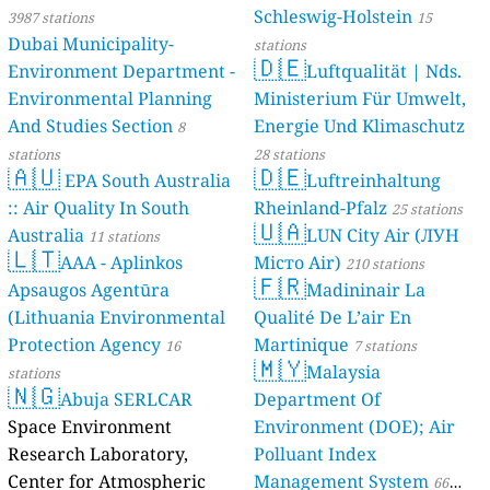
Schleswig-Holstein
3987 stations
15
Dubai Municipality-
stations
🇩🇪
Environment Department -
Luftqualität | Nds.
Environmental Planning
Ministerium Für Umwelt,
And Studies Section
Energie Und Klimaschutz
8
stations
28 stations
🇦🇺
🇩🇪
EPA South Australia
Luftreinhaltung
:: Air Quality In South
Rheinland-Pfalz
25 stations
🇺🇦
Australia
LUN City Air (ЛУН
11 stations
🇱🇹
AAA - Aplinkos
Місто Air)
210 stations
🇫🇷
Apsaugos Agentūra
Madininair La
(Lithuania Environmental
Qualité De L’air En
Protection Agency
Martinique
16
7 stations
🇲🇾
Malaysia
stations
🇳🇬
Abuja SERLCAR
Department Of
Space Environment
Environment (DOE); Air
Research Laboratory,
Polluant Index
Center for Atmospheric
Management System
66