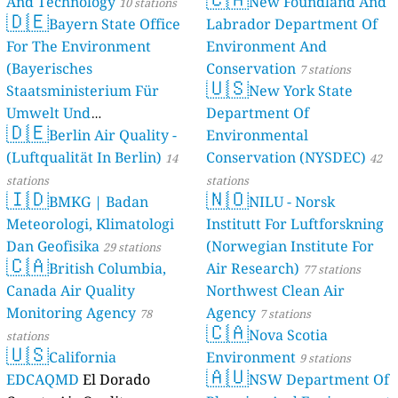
And Technology
New Foundland And
10 stations
🇩🇪
Bayern State Office
Labrador Department Of
For The Environment
Environment And
(Bayerisches
Conservation
7 stations
🇺🇸
Staatsministerium Für
New York State
Umwelt Und
Department Of
🇩🇪
Berlin Air Quality -
Verbraucherschutz) - LfU
Environmental
(Luftqualität In Berlin)
Conservation (NYSDEC)
46 stations
14
42
stations
stations
🇮🇩
🇳🇴
BMKG | Badan
NILU - Norsk
Meteorologi, Klimatologi
Institutt For Luftforskning
Dan Geofisika
(Norwegian Institute For
29 stations
🇨🇦
British Columbia,
Air Research)
77 stations
Canada Air Quality
Northwest Clean Air
Monitoring Agency
Agency
78
7 stations
🇨🇦
Nova Scotia
stations
🇺🇸
California
Environment
9 stations
🇦🇺
EDCAQMD
El Dorado
NSW Department Of