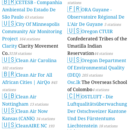
🇧🇷
CETESB - Companhia
stations
🇫🇷
Ambiental Do Estado De
ORA Guyane -
São Paulo
Observatoire Régional De
63 stations
🇺🇸
City Of Minneapolis
L'Air De Guyane
5 stations
🇺🇸
Community Air Monitoring
Oregon CTUIR
Project
Confederated Tribes of the
164 stations
Clarity
Clarity Movement
Umatilla Indian
Co.
Reservation
3118 stations
44 stations
🇺🇸
🇺🇸
Clean Air Carolina
Oregon Department
Of Environmental Quality
102 stations
🇧🇷
Clean Air For All
(DEQ)
205 stations
African Cities | AirQo
Osc.lk
The Overseas School
845
of Colombo
stations
4 stations
🇬🇧
🇨🇭
Clean Air
OSTLUFT - Die
Nottingham
Luftqualitätsüberwachung
13 stations
🇺🇸
Clean Air Now
Der Ostschweizer Kantone
Kansas (CANK)
Und Des Fürstentums
34 stations
🇺🇸
CleanAIRE NC
Liechtenstein
193
18 stations