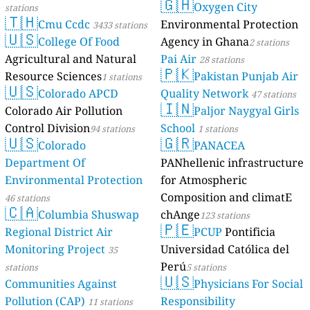
🇬🇭
Oxygen City
stations
🇹🇭
Cmu Ccdc
Environmental Protection
3433 stations
🇺🇸
College Of Food
Agency in Ghana
2 stations
Agricultural and Natural
Pai Air
28 stations
🇵🇰
Resource Sciences
Pakistan Punjab Air
1 stations
🇺🇸
Colorado APCD
Quality Network
47 stations
🇮🇳
Colorado Air Pollution
Paljor Naygyal Girls
Control Division
School
94 stations
1 stations
🇺🇸
🇬🇷
Colorado
PANACEA
Department Of
PANhellenic infrastructure
Environmental Protection
for Atmospheric
Composition and climatE
46 stations
🇨🇦
Columbia Shuswap
chAnge
123 stations
🇵🇪
Regional District Air
PCUP
Pontificia
Monitoring Project
Universidad Católica del
35
Perú
stations
5 stations
🇺🇸
Communities Against
Physicians For Social
Pollution (CAP)
Responsibility
11 stations