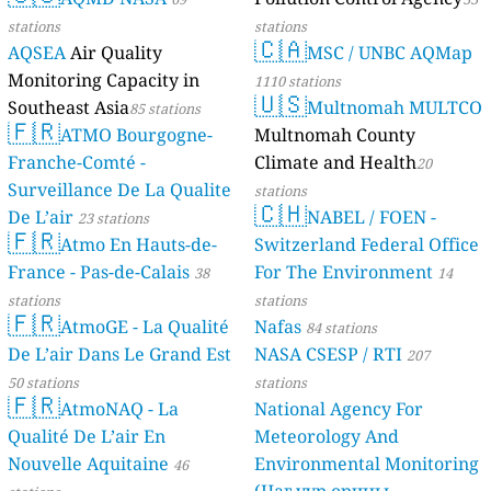
stations
stations
🇨🇦
AQSEA
Air Quality
MSC / UNBC AQMap
Monitoring Capacity in
1110 stations
🇺🇸
Southeast Asia
Multnomah MULTCO
85 stations
🇫🇷
ATMO Bourgogne-
Multnomah County
Franche-Comté -
Climate and Health
20
Surveillance De La Qualite
stations
🇨🇭
De L’air
NABEL / FOEN -
23 stations
🇫🇷
Atmo En Hauts-de-
Switzerland Federal Office
France - Pas-de-Calais
For The Environment
38
14
stations
stations
🇫🇷
AtmoGE - La Qualité
Nafas
84 stations
De L’air Dans Le Grand Est
NASA CSESP / RTI
207
50 stations
stations
🇫🇷
AtmoNAQ - La
National Agency For
Qualité De L’air En
Meteorology And
Nouvelle Aquitaine
Environmental Monitoring
46