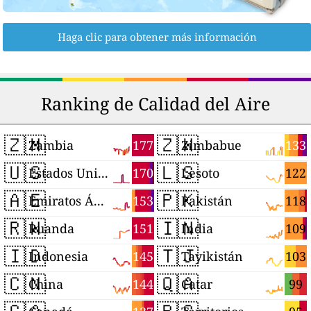
Haga clic para obtener más información
Ranking de Calidad del Aire
🇿🇲
🇿🇼
177
133
Zambia
Zimbabue
🇺🇸
🇱🇸
170
122
Estados Unidos
Lesoto
🇦🇪
🇵🇰
153
118
Emiratos Árabes Unidos
Pakistán
🇷🇼
🇮🇳
151
109
Ruanda
India
🇮🇩
🇹🇯
145
103
Indonesia
Tayikistán
🇨🇳
🇶🇦
144
99
China
Catar