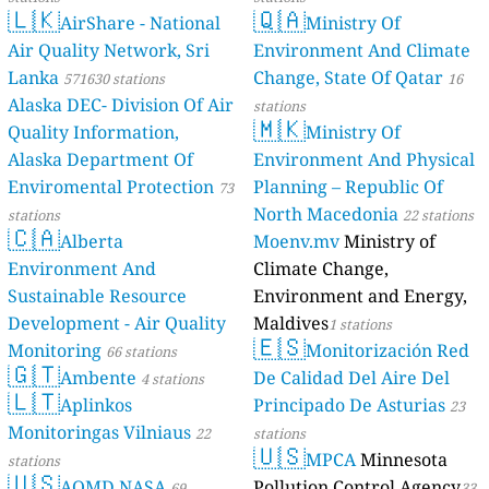
🇱🇰
🇶🇦
AirShare - National
Ministry Of
Air Quality Network, Sri
Environment And Climate
Lanka
Change, State Of Qatar
571630 stations
16
Alaska DEC- Division Of Air
stations
🇲🇰
Quality Information,
Ministry Of
Alaska Department Of
Environment And Physical
Enviromental Protection
Planning – Republic Of
73
North Macedonia
stations
22 stations
🇨🇦
Alberta
Moenv.mv
Ministry of
Environment And
Climate Change,
Sustainable Resource
Environment and Energy,
Development - Air Quality
Maldives
1 stations
🇪🇸
Monitoring
Monitorización Red
66 stations
🇬🇹
Ambente
De Calidad Del Aire Del
4 stations
🇱🇹
Aplinkos
Principado De Asturias
23
Monitoringas Vilniaus
22
stations
🇺🇸
MPCA
Minnesota
stations
🇺🇸
AQMD NASA
Pollution Control Agency
69
33