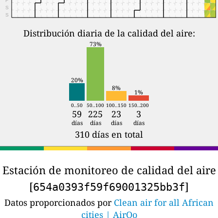
S
S
Distribución diaria de la calidad del aire:
73%
20%
8%
1%
0..50
50..100
100..150
150..200
59
225
23
3
días
días
días
días
310 días en total
Estación de monitoreo de calidad del aire
[
]
654a0393f59f69001325bb3f
Datos proporcionados por
Clean air for all African
cities | AirQo