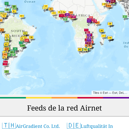
Tiles © Esri — Esri, DeLorme, NAVTEQ, TomTom, Intermap, iPC, USGS, FAO, NPS, NRCAN, GeoBase, Kadaster NL, Ordnance Survey, Esri Japan, METI, Esri China (Hong Kong), and the GIS User Community
Feeds de la red Airnet
🇹🇭
🇩🇪
AirGradient Co. Ltd.
Luftqualität In