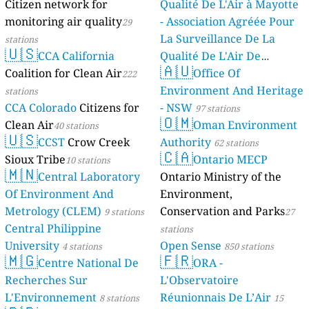
Citizen network for
Qualité De L'Air à Mayotte
monitoring air quality
- Association Agréée Pour
29
La Surveillance De La
stations
🇺🇸
CCA California
Qualité De L'Air De
🇦🇺
Coalition for Clean Air
Mayotte
Office Of
222
4 stations
Environment And Heritage
stations
CCA Colorado
Citizens for
- NSW
97 stations
🇴🇲
Clean Air
Oman Environment
40 stations
🇺🇸
CCST
Crow Creek
Authority
62 stations
🇨🇦
Sioux Tribe
Ontario MECP
10 stations
🇲🇳
Central Laboratory
Ontario Ministry of the
Of Environment And
Environment,
Metrology (CLEM)
Conservation and Parks
9 stations
27
Central Philippine
stations
University
Open Sense
4 stations
850 stations
🇲🇬
🇫🇷
Centre National De
ORA -
Recherches Sur
L'Observatoire
L'Environnement
Réunionnais De L’Air
8 stations
15