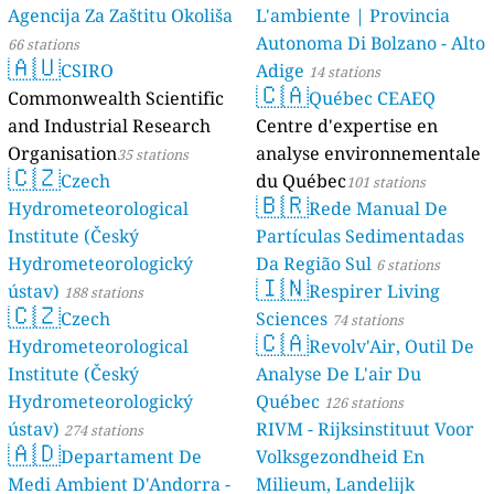
Agencija Za Zaštitu Okoliša
L'ambiente | Provincia
Autonoma Di Bolzano - Alto
66 stations
🇦🇺
CSIRO
Adige
14 stations
🇨🇦
Commonwealth Scientific
Québec CEAEQ
and Industrial Research
Centre d'expertise en
Organisation
analyse environnementale
35 stations
🇨🇿
Czech
du Québec
101 stations
🇧🇷
Hydrometeorological
Rede Manual De
Institute (Český
Partículas Sedimentadas
Hydrometeorologický
Da Região Sul
6 stations
🇮🇳
ústav)
Respirer Living
188 stations
🇨🇿
Czech
Sciences
74 stations
🇨🇦
Hydrometeorological
Revolv'Air, Outil De
Institute (Český
Analyse De L'air Du
Hydrometeorologický
Québec
126 stations
ústav)
RIVM - Rijksinstituut Voor
274 stations
🇦🇩
Departament De
Volksgezondheid En
Medi Ambient D'Andorra -
Milieum, Landelijk