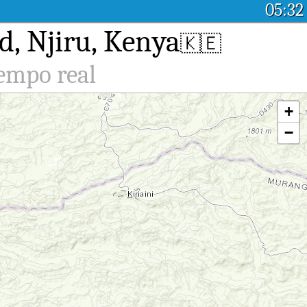
05:32
d, Njiru, Kenya
🇰🇪
iempo real
+
−