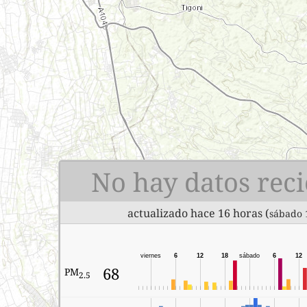
No hay datos reci
actualizado hace 16 horas (
sábado 
viernes
6
12
18
sábado
6
12
68
PM
2.5