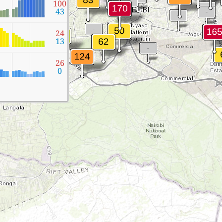
100
43
24
13
26
0