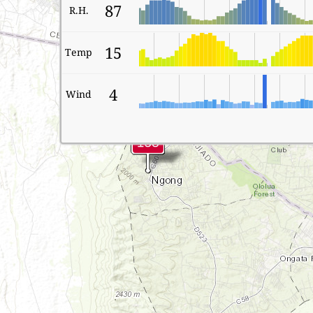
87
R.H.
15
Temp
4
Wind