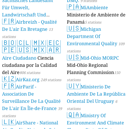
Sächsisches Landesamt
DMQ.
9 stations
🇵🇦
Für Umwelt,
MiAmbiente
Landwirtschaft Und
Ministerio de Ambiente de
🇫🇷
Geologie)
Airbreizh - Qualité
Panamá
50 stations
5 stations
🇺🇸
De L'air En Bretagne
Michigan
13
Department Of
stations
🇧🇴
🇨🇱
🇲🇽
🇪🇨
Environmental Quality
109
🇵🇪
🇺🇸
🇲🇽
🇦🇷
stations
🇺🇸
Aire Ciudadano
Ciencia
Mid-Ohio MORPC
ciudadana por la Calidad
Mid-Ohio Regional
del Aire
Planning Commission
806 stations
150
🇰🇿
AirKaz.org
249 stations
stations
🇫🇷
🇺🇾
AirParif -
Ministerio De
Association De
Ambiente De La República
Surveillance De La Qualité
Oriental Del Uruguay
6
De L'air En Île-de-France
39
stations
🇶🇦
Ministry Of
stations
🇱🇰
AirShare - National
Environment And Climate