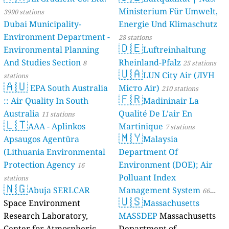
Ministerium Für Umwelt,
3990 stations
Dubai Municipality-
Energie Und Klimaschutz
Environment Department -
28 stations
🇩🇪
Environmental Planning
Luftreinhaltung
And Studies Section
Rheinland-Pfalz
8
25 stations
🇺🇦
LUN City Air (ЛУН
stations
🇦🇺
EPA South Australia
Місто Air)
210 stations
🇫🇷
:: Air Quality In South
Madininair La
Australia
Qualité De L’air En
11 stations
🇱🇹
AAA - Aplinkos
Martinique
7 stations
🇲🇾
Apsaugos Agentūra
Malaysia
(Lithuania Environmental
Department Of
Protection Agency
Environment (DOE); Air
16
Polluant Index
stations
🇳🇬
Abuja SERLCAR
Management System
66
🇺🇸
Space Environment
Massachusetts
stations
Research Laboratory,
MASSDEP
Massachusetts
Center for Atmospheric
Department of