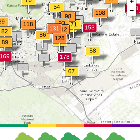
+
−
Leaflet
|
Tiles © Esri - Esri, DeLorme, NAVTEQ, TomTom, Intermap, iPC, USGS, FAO, NPS, NRCAN, GeoBase, Kadaster NL, Ordnance Survey, Esri Japan, METI, Esri China (Hong Kong), and the GIS User Community