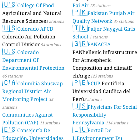
🇺🇸
College Of Food
Pai Air
28 stations
🇵🇰
Agricultural and Natural
Pakistan Punjab Air
Resource Sciences
Quality Network
1 stations
47 stations
🇺🇸
🇮🇳
Colorado APCD
Paljor Naygyal Girls
Colorado Air Pollution
School
1 stations
🇬🇷
Control Division
PANACEA
94 stations
🇺🇸
Colorado
PANhellenic infrastructure
Department Of
for Atmospheric
Environmental Protection
Composition and climatE
chAnge
46 stations
123 stations
🇨🇦
🇵🇪
Columbia Shuswap
PCUP
Pontificia
Regional District Air
Universidad Católica del
Monitoring Project
Perú
35
5 stations
🇺🇸
Physicians For Social
stations
Communities Against
Responsibility
Pollution (CAP)
Pennsylvania
11 stations
114 stations
🇪🇸
🇱🇺
Consejería De
Portail De
Educación, Universidades
L'Environnement Du