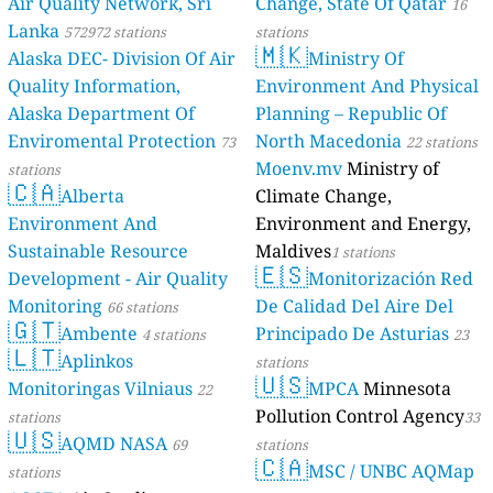
Air Quality Network, Sri
Change, State Of Qatar
16
Lanka
572972 stations
stations
🇲🇰
Alaska DEC- Division Of Air
Ministry Of
Quality Information,
Environment And Physical
Alaska Department Of
Planning – Republic Of
Enviromental Protection
North Macedonia
73
22 stations
Moenv.mv
Ministry of
stations
🇨🇦
Alberta
Climate Change,
Environment And
Environment and Energy,
Sustainable Resource
Maldives
1 stations
🇪🇸
Development - Air Quality
Monitorización Red
Monitoring
De Calidad Del Aire Del
66 stations
🇬🇹
Ambente
Principado De Asturias
4 stations
23
🇱🇹
Aplinkos
stations
🇺🇸
Monitoringas Vilniaus
MPCA
Minnesota
22
Pollution Control Agency
stations
33
🇺🇸
AQMD NASA
69
stations
🇨🇦
MSC / UNBC AQMap
stations