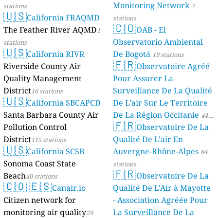
Monitoring Network
stations
7
🇺🇸
California FRAQMD
stations
🇨🇴
The Feather River AQMD
OAB - El
1
Observatorio Ambiental
stations
🇺🇸
California RIVR
De Bogotá
19 stations
🇫🇷
Riverside County Air
Observatoire Agréé
Quality Management
Pour Assurer La
District
Surveillance De La Qualité
16 stations
🇺🇸
California SBCAPCD
De L’air Sur Le Territoire
Santa Barbara County Air
De La Région Occitanie
44
🇫🇷
Pollution Control
Observatoire De La
stations
District
Qualité De L'air En
115 stations
🇺🇸
California SCSB
Auvergne-Rhône-Alpes
84
Sonoma Coast State
stations
🇫🇷
Beach
Observatoire De La
40 stations
🇨🇴
🇪🇸
Canair.io
Qualité De L'Air à Mayotte
Citizen network for
- Association Agréée Pour
monitoring air quality
La Surveillance De La
29