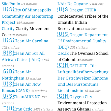
São Paulo
L'Air De Guyane
63 stations
5 stations
🇺🇸
🇺🇸
City Of Minneapolis
Oregon CTUIR
Community Air Monitoring
Confederated Tribes of the
Project
Umatilla Indian
164 stations
Clarity
Clarity Movement
Reservation
44 stations
🇺🇸
Co.
Oregon Department
3118 stations
🇺🇸
Clean Air Carolina
Of Environmental Quality
(DEQ)
102 stations
205 stations
🇧🇷
Clean Air For All
Osc.lk
The Overseas School
African Cities | AirQo
of Colombo
845
4 stations
🇨🇭
OSTLUFT - Die
stations
🇬🇧
Clean Air
Luftqualitätsüberwachung
Nottingham
Der Ostschweizer Kantone
13 stations
🇺🇸
Clean Air Now
Und Des Fürstentums
Kansas (CANK)
Liechtenstein
34 stations
18 stations
🇺🇸
🇬🇭
CleanAIRE NC
Oxygen City
193
Environmental Protection
stations
🇹🇭
Cmu Ccdc
Agency in Ghana
3433 stations
2 stations