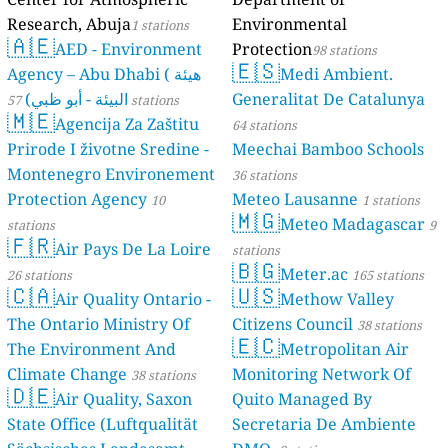
Research, Abuja
Environmental
1 stations
🇦🇪
AED - Environment
Protection
98 stations
🇪🇸
Agency – Abu Dhabi ( هيئة
Medi Ambient.
البيئة - أبو ظبي)
Generalitat De Catalunya
57 stations
🇲🇪
Agencija Za Zaštitu
64 stations
Prirode I životne Sredine -
Meechai Bamboo Schools
Montenegro Environement
36 stations
Protection Agency
Meteo Lausanne
10
1 stations
🇲🇬
Meteo Madagascar
stations
9
🇫🇷
Air Pays De La Loire
stations
🇧🇬
Meter.ac
26 stations
165 stations
🇨🇦
🇺🇸
Air Quality Ontario -
Methow Valley
The Ontario Ministry Of
Citizens Council
38 stations
🇪🇨
The Environment And
Metropolitan Air
Climate Change
Monitoring Network Of
38 stations
🇩🇪
Air Quality, Saxon
Quito Managed By
State Office (Luftqualität
Secretaria De Ambiente