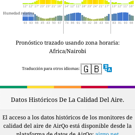
12°
12°
17°
23°
23°
21°
16°
14°
12°
11°
18°
23°
24°
21°
17°
13°
12°
11°
16°
Humedad relativa
93
93
66
45
43
50
67
74
86
91
59
42
38
43
64
83
91
93
68
Pronóstico trazado usando zona horaria:
Africa/Nairobi
🇬🇧
Traducción para otros idiomas:
Datos Históricos De La Calidad Del Aire.
El acceso a los datos históricos de los monitores de
calidad del aire de AirQo está disponible desde la
plataforma de datos de AirQo:
airqo.net