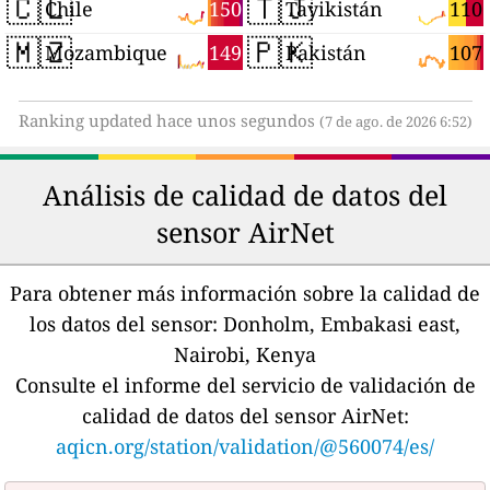
🇨🇱
🇹🇯
150
110
Chile
Tayikistán
🇲🇿
🇵🇰
149
107
Mozambique
Pakistán
Ranking updated hace unos segundos
(7 de ago. de 2026 6:52)
Análisis de calidad de datos del
sensor AirNet
Para obtener más información sobre la calidad de
los datos del sensor:
Donholm, Embakasi east,
Nairobi, Kenya
Consulte el informe del servicio de validación de
calidad de datos del sensor AirNet:
aqicn.org/station/validation/@560074/es/