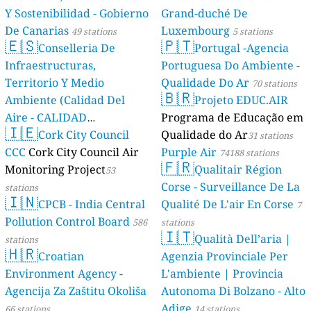
Y Sostenibilidad - Gobierno
Grand-duché De
De Canarias
Luxembourg
49 stations
5 stations
🇪🇸
🇵🇹
Conselleria De
Portugal -Agencia
Infraestructuras,
Portuguesa Do Ambiente -
Territorio Y Medio
Qualidade Do Ar
70 stations
🇧🇷
Ambiente (Calidad Del
Projeto EDUC.AIR
Aire - CALIDAD
Programa de Educação em
🇮🇪
AMBIENTAL)
Cork City Council
Qualidade do Ar
23 stations
31 stations
CCC
Cork City Council Air
Purple Air
74188 stations
🇫🇷
Monitoring Project
Qualitair Région
53
Corse - Surveillance De La
stations
🇮🇳
CPCB - India Central
Qualité De L'air En Corse
7
Pollution Control Board
586
stations
🇮🇹
Qualità Dell’aria |
stations
🇭🇷
Croatian
Agenzia Provinciale Per
Environment Agency -
L'ambiente | Provincia
Agencija Za Zaštitu Okoliša
Autonoma Di Bolzano - Alto
Adige
66 stations
14 stations