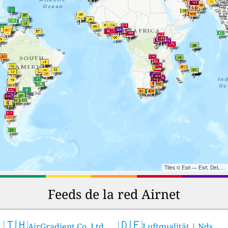
Tiles © Esri — Esri, DeLorme, NAVTEQ, TomTom, Intermap, iPC, USGS, FAO, NPS, NRCAN, GeoBase, Kadaster NL, Ordnance Survey, Esri Japan, METI, Esri China (Hong Kong), and the GIS User Community
Feeds de la red Airnet
🇹🇭
🇩🇪
AirGradient Co. Ltd.
Luftqualität | Nds.