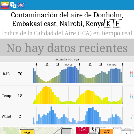
Contaminación del aire de Donholm,
🇰🇪
Embakasi east, Nairobi, Kenya
Índice de la Calidad del Aire (ICA) en tiempo real
No hay datos recientes
actualizado n/a
6
12
18
jueves
6
12
18
viernes
6
93
70
R.H.
33
26
18
Temp
14
6
2
Wind
1