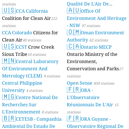
Qualité De L'Air De
stations
🇺🇸
🇦🇺
CCA California
Mayotte
Office Of
4 stations
Coalition for Clean Air
Environment And Heritage
222
- NSW
stations
97 stations
🇴🇲
CCA Colorado
Citizens for
Oman Environment
Clean Air
Authority
40 stations
62 stations
🇺🇸
🇨🇦
CCST
Crow Creek
Ontario MECP
Sioux Tribe
Ontario Ministry of the
10 stations
🇲🇳
Central Laboratory
Environment,
Of Environment And
Conservation and Parks
27
Metrology (CLEM)
9 stations
stations
Central Philippine
Open Sense
850 stations
🇫🇷
University
ORA -
4 stations
🇲🇬
Centre National De
L'Observatoire
Recherches Sur
Réunionnais De L’Air
15
L'Environnement
8 stations
stations
🇧🇷
🇫🇷
CETESB - Companhia
ORA Guyane -
Ambiental Do Estado De
Observatoire Régional De