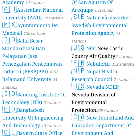
Academy
Of San Agustin Of
14 stations
🇦🇺
Australian National
Arequipa
0 stations
🇸🇪
University (ANU)
Natur Vårdsverket -
38 stations
🇲🇽
Ayuntamiento De
Swedish Environmental
Mexicali
Protection Agency
120 stations
71
🇮🇩
Balai Besar
stations
🇺🇸
Standardisasi Dan
NCC
New Castle
Pelayanan Jasa
County Air Quality
5 stations
🇫🇷
Pencegahan Pencemaran
NebuleAir
192 stations
🇳🇵
Industri (BBSPJPPI)
Nepal Health
4152
Balamand University
Research Council
stations
25
7 stations
🇺🇸
Nevada NDEP
stations
🇮🇩
Bandung Institute Of
Nevada Division of
Technology (ITB)
Environmental
2 stations
🇧🇩
Bangladesh
Protection
229 stations
🇨🇦
University Of Engineering
New Foundland And
And Technology
Labrador Department Of
10 stations
🇩🇪
Bayern State Office
Environment And