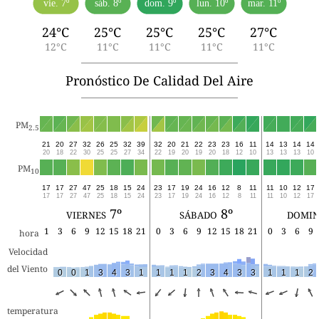
vie. 7º
sáb. 8º
dom. 9º
lun. 10º
mar. 11º
24°C
25°C
25°C
25°C
27°C
12°C
11°C
11°C
11°C
11°C
Pronóstico De Calidad Del Aire
PM
2.5
21
20
27
32
26
25
32
39
32
20
21
22
23
23
16
11
14
13
14
14
20
18
22
30
25
25
27
34
22
19
20
19
20
18
12
10
13
13
13
10
PM
10
17
17
27
47
25
18
15
24
23
17
19
24
16
12
8
11
11
10
12
17
17
17
27
47
25
18
15
24
23
17
19
24
16
12
8
11
11
10
12
17
viernes 7º
sábado 8º
domin
1
3
6
9
12
15
18
21
0
3
6
9
12
15
18
21
0
3
6
9
hora
Velocidad
del Viento
0
0
1
3
4
3
1
1
1
1
2
3
4
3
3
1
1
1
2
temperatura