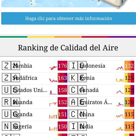
Haga clic para obtener más información
Ranking de Calidad del Aire
🇿🇲
🇮🇩
176
132
Zambia
Indonesia
🇿🇦
🇰🇪
163
125
Sudáfrica
Kenia
🇺🇸
🇨🇦
158
123
Estados Unidos
Canadá
🇷🇼
🇦🇪
152
120
Ruanda
Emiratos Árabes Unidos
🇺🇬
🇨🇳
151
115
Uganda
China
🇳🇬
🇮🇳
150
115
Nigeria
India