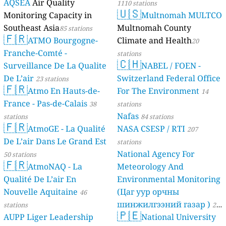
AQSEA
Air Quality
1110 stations
🇺🇸
Monitoring Capacity in
Multnomah MULTCO
Southeast Asia
Multnomah County
85 stations
🇫🇷
ATMO Bourgogne-
Climate and Health
20
Franche-Comté -
stations
🇨🇭
Surveillance De La Qualite
NABEL / FOEN -
De L’air
Switzerland Federal Office
23 stations
🇫🇷
Atmo En Hauts-de-
For The Environment
14
France - Pas-de-Calais
38
stations
Nafas
stations
84 stations
🇫🇷
AtmoGE - La Qualité
NASA CSESP / RTI
207
De L’air Dans Le Grand Est
stations
National Agency For
50 stations
🇫🇷
AtmoNAQ - La
Meteorology And
Qualité De L’air En
Environmental Monitoring
Nouvelle Aquitaine
(Цаг уур орчны
46
шинжилгээний газар )
stations
21
🇵🇪
AUPP Liger Leadership
National University
stations