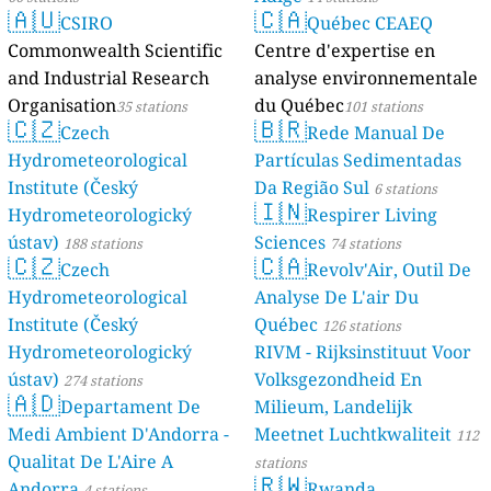
🇦🇺
🇨🇦
CSIRO
Québec CEAEQ
Commonwealth Scientific
Centre d'expertise en
and Industrial Research
analyse environnementale
Organisation
du Québec
35 stations
101 stations
🇨🇿
🇧🇷
Czech
Rede Manual De
Hydrometeorological
Partículas Sedimentadas
Institute (Český
Da Região Sul
6 stations
🇮🇳
Hydrometeorologický
Respirer Living
ústav)
Sciences
188 stations
74 stations
🇨🇿
🇨🇦
Czech
Revolv'Air, Outil De
Hydrometeorological
Analyse De L'air Du
Institute (Český
Québec
126 stations
Hydrometeorologický
RIVM - Rijksinstituut Voor
ústav)
Volksgezondheid En
274 stations
🇦🇩
Departament De
Milieum, Landelijk
Medi Ambient D'Andorra -
Meetnet Luchtkwaliteit
112
Qualitat De L'Aire A
stations
🇷🇼
Andorra
Rwanda
4 stations