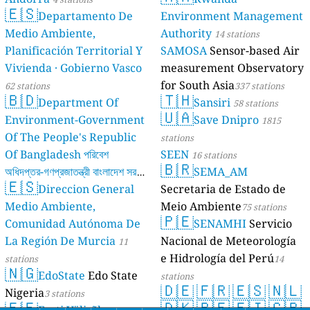
🇪🇸
Departamento De
Environment Management
Medio Ambiente,
Authority
14 stations
Planificación Territorial Y
SAMOSA
Sensor-based Air
Vivienda · Gobierno Vasco
measurement Observatory
for South Asia
62 stations
337 stations
🇧🇩
🇹🇭
Department Of
Sansiri
58 stations
🇺🇦
Environment-Government
Save Dnipro
1815
Of The People's Republic
stations
Of Bangladesh পরিবেশ
SEEN
16 stations
🇧🇷
অধিদপ্তর-গণপ্রজাতন্ত্রী বাংলাদেশ সরকার
SEMA_AM
🇪🇸
Direccion General
Secretaria de Estado de
17 stations
Medio Ambiente,
Meio Ambiente
75 stations
🇵🇪
Comunidad Autónoma De
SENAMHI
Servicio
La Región De Murcia
Nacional de Meteorología
11
e Hidrología del Perú
stations
14
🇳🇬
EdoState
Edo State
stations
🇩🇪
🇫🇷
🇪🇸
🇳🇱
Nigeria
3 stations
🇪🇪
🇩🇰
🇧🇪
🇫🇮
🇬🇷