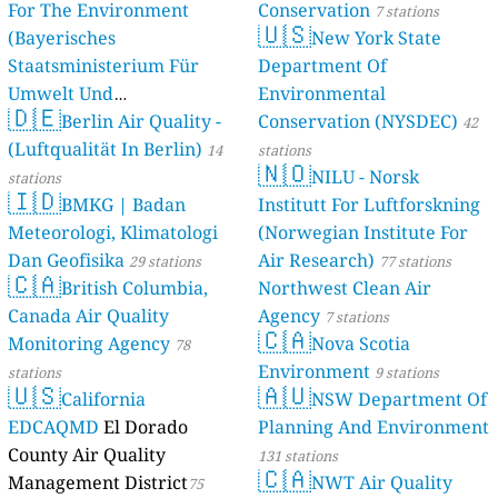
For The Environment
Conservation
7 stations
🇺🇸
(Bayerisches
New York State
Staatsministerium Für
Department Of
Umwelt Und
Environmental
🇩🇪
Berlin Air Quality -
Verbraucherschutz) - LfU
Conservation (NYSDEC)
42
(Luftqualität In Berlin)
46 stations
14
stations
🇳🇴
NILU - Norsk
stations
🇮🇩
BMKG | Badan
Institutt For Luftforskning
Meteorologi, Klimatologi
(Norwegian Institute For
Dan Geofisika
Air Research)
29 stations
77 stations
🇨🇦
British Columbia,
Northwest Clean Air
Canada Air Quality
Agency
7 stations
🇨🇦
Monitoring Agency
Nova Scotia
78
Environment
stations
9 stations
🇺🇸
🇦🇺
California
NSW Department Of
EDCAQMD
El Dorado
Planning And Environment
County Air Quality
131 stations
🇨🇦
Management District
NWT Air Quality
75