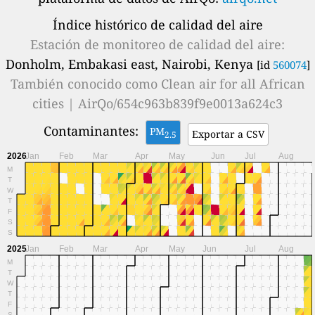
Índice histórico de calidad del aire
Estación de monitoreo de calidad del aire:
Donholm, Embakasi east, Nairobi, Kenya
[id
560074
]
También conocido como
Clean air for all African
cities | AirQo/654c963b839f9e0013a624c3
Contaminantes:
PM
Exportar a CSV
2.5
2026
Jan
Feb
Mar
Apr
May
Jun
Jul
Aug
M
T
W
T
F
S
S
2025
Jan
Feb
Mar
Apr
May
Jun
Jul
Aug
M
T
W
T
F
S