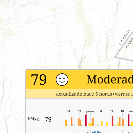
79
Modera
actualizado hace 5 horas (
viernes 
12
18
jueves
6
12
18
vie
79
PM
2.5