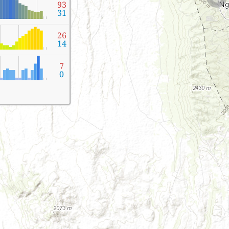
93
31
26
14
7
0