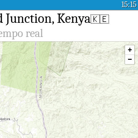
15:15
 Junction, Kenya
🇰🇪
iempo real
+
−