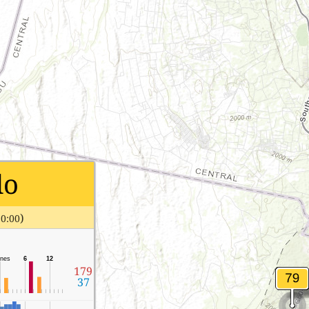
do
)
10:00
rnes
6
12
179
37