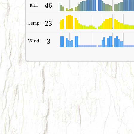
46
R.H.
23
Temp
3
Wind