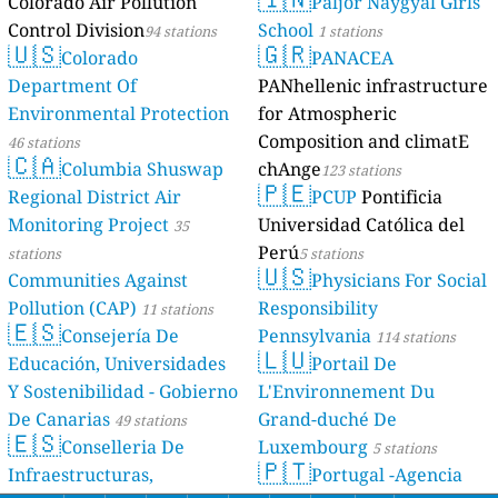
Colorado Air Pollution
Paljor Naygyal Girls
Control Division
School
94 stations
1 stations
🇺🇸
🇬🇷
Colorado
PANACEA
Department Of
PANhellenic infrastructure
Environmental Protection
for Atmospheric
Composition and climatE
46 stations
🇨🇦
Columbia Shuswap
chAnge
123 stations
🇵🇪
Regional District Air
PCUP
Pontificia
Monitoring Project
Universidad Católica del
35
Perú
stations
5 stations
🇺🇸
Communities Against
Physicians For Social
Pollution (CAP)
Responsibility
11 stations
🇪🇸
Consejería De
Pennsylvania
114 stations
🇱🇺
Educación, Universidades
Portail De
Y Sostenibilidad - Gobierno
L'Environnement Du
De Canarias
Grand-duché De
49 stations
🇪🇸
Conselleria De
Luxembourg
5 stations
🇵🇹
Infraestructuras,
Portugal -Agencia