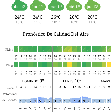
dom. 9º
lun. 10º
mar. 11º
mié. 12º
jue. 13º
24°C
24°C
26°C
26°C
26°C
13°C
11°C
10°C
10°C
11°C
Pronóstico De Calidad Del Aire
PM
2.5
17
17
14
14
12
13
12
15
16
23
34
38
25
19
15
13
14
17
24
28
15
15
13
12
12
13
10
12
14
18
24
31
21
17
13
11
13
14
19
22
PM
10
13
12
12
19
15
13
9
17
26
21
24
49
25
19
11
17
22
23
35
53
13
12
12
19
15
13
9
17
26
21
24
49
25
19
11
17
22
23
35
53
domingo 9º
lunes 10º
marte
1
3
6
9
12
15
18
21
0
3
6
9
12
15
18
21
0
3
6
9
hora
Velocidad
del Viento
1
1
2
3
5
2
2
1
2
1
1
4
4
3
2
1
1
1
1