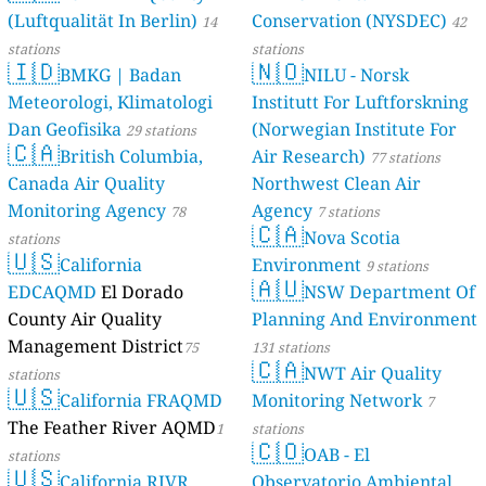
(Luftqualität In Berlin)
Conservation (NYSDEC)
46 stations
14
42
stations
stations
🇮🇩
🇳🇴
BMKG | Badan
NILU - Norsk
Meteorologi, Klimatologi
Institutt For Luftforskning
Dan Geofisika
(Norwegian Institute For
29 stations
🇨🇦
British Columbia,
Air Research)
77 stations
Canada Air Quality
Northwest Clean Air
Monitoring Agency
Agency
78
7 stations
🇨🇦
Nova Scotia
stations
🇺🇸
California
Environment
9 stations
🇦🇺
EDCAQMD
El Dorado
NSW Department Of
County Air Quality
Planning And Environment
Management District
75
131 stations
🇨🇦
NWT Air Quality
stations
🇺🇸
California FRAQMD
Monitoring Network
7
The Feather River AQMD
1
stations
🇨🇴
OAB - El
stations
🇺🇸
California RIVR
Observatorio Ambiental