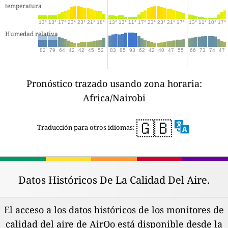
temperatura
13°
13°
17°
23°
23°
21°
18°
13°
13°
11°
17°
23°
23°
21°
17°
13°
11°
10°
17°
Humedad relativa
82
79
64
42
42
45
52
83
85
93
62
42
40
47
55
66
73
74
47
Pronóstico trazado usando zona horaria:
Africa/Nairobi
🇬🇧
Traducción para otros idiomas:
Datos Históricos De La Calidad Del Aire.
El acceso a los datos históricos de los monitores de
calidad del aire de AirQo está disponible desde la