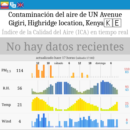
Contaminación del aire de UN Avenue
🇰🇪
Gigiri, Highridge location, Kenya
Índice de la Calidad del Aire (ICA) en tiempo real
No hay datos recientes
actualizado hace 17 horas (
)
sábado 17:00
12
18
sábado
6
12
18
domingo
6
110
PM
114
2.5
83
93
56
R.H.
43
25
21
Temp
15
8
4
Wind
0