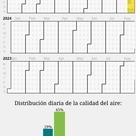
F
S
S
2024
Jan
Feb
Mar
Apr
May
Jun
Jul
Aug
M
T
W
T
F
S
S
2023
Jan
Feb
Mar
Apr
May
Jun
Jul
Aug
M
T
W
T
F
S
S
Distribución diaria de la calidad del aire:
65%
29%