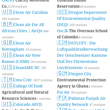
Clarity
Clarity Movement
Umatilla Indian
Co.
Reservation
3118 stations
44 stations
🇺🇸
🇺🇸
Clean Air Carolina
Oregon Department
Of Environmental Quality
102 stations
🇧🇷
Clean Air For All
(DEQ)
205 stations
African Cities | AirQo
Osc.lk
The Overseas School
846
of Colombo
stations
4 stations
🇬🇧
🇨🇭
Clean Air
OSTLUFT - Die
Nottingham
Luftqualitätsüberwachung
13 stations
🇺🇸
Clean Air Now
Der Ostschweizer Kantone
Kansas (CANK)
Und Des Fürstentums
34 stations
🇺🇸
CleanAIRE NC
Liechtenstein
195
18 stations
🇬🇭
Oxygen City
stations
🇹🇭
Cmu Ccdc
Environmental Protection
3437 stations
🇺🇸
College Of Food
Agency in Ghana
2 stations
Agricultural and Natural
Pai Air
28 stations
🇵🇰
Resource Sciences
Pakistan Punjab Air
1 stations
🇺🇸
Colorado APCD
Quality Network
47 stations
🇮🇳