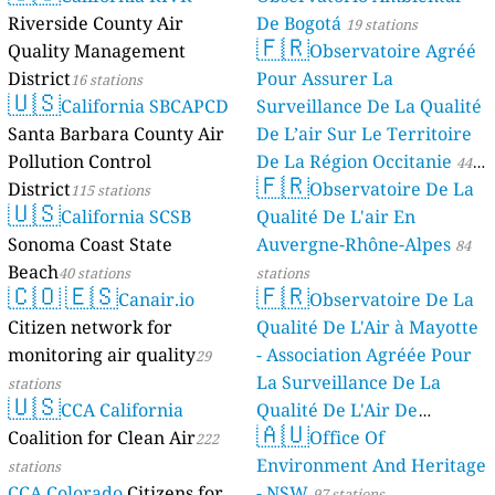
Riverside County Air
De Bogotá
19 stations
🇫🇷
Quality Management
Observatoire Agréé
District
Pour Assurer La
16 stations
🇺🇸
California SBCAPCD
Surveillance De La Qualité
Santa Barbara County Air
De L’air Sur Le Territoire
Pollution Control
De La Région Occitanie
44
🇫🇷
District
Observatoire De La
115 stations
stations
🇺🇸
California SCSB
Qualité De L'air En
Sonoma Coast State
Auvergne-Rhône-Alpes
84
Beach
40 stations
stations
🇨🇴
🇪🇸
🇫🇷
Canair.io
Observatoire De La
Citizen network for
Qualité De L'Air à Mayotte
monitoring air quality
- Association Agréée Pour
29
La Surveillance De La
stations
🇺🇸
CCA California
Qualité De L'Air De
🇦🇺
Coalition for Clean Air
Mayotte
Office Of
222
4 stations
Environment And Heritage
stations
CCA Colorado
Citizens for
- NSW
97 stations