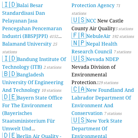
🇮🇩
Balai Besar
Protection Agency
71
Standardisasi Dan
stations
🇺🇸
Pelayanan Jasa
NCC
New Castle
Pencegahan Pencemaran
County Air Quality
5 stations
🇫🇷
Industri (BBSPJPPI)
NebuleAir
4152
192 stations
🇳🇵
Balamand University
Nepal Health
stations
25
Research Council
stations
7 stations
🇮🇩
🇺🇸
Bandung Institute Of
Nevada NDEP
Technology (ITB)
Nevada Division of
2 stations
🇧🇩
Bangladesh
Environmental
University Of Engineering
Protection
229 stations
🇨🇦
And Technology
New Foundland And
10 stations
🇩🇪
Bayern State Office
Labrador Department Of
For The Environment
Environment And
(Bayerisches
Conservation
7 stations
🇺🇸
Staatsministerium Für
New York State
Umwelt Und
Department Of
🇩🇪
Berlin Air Quality -
Verbraucherschutz) - LfU
Environmental