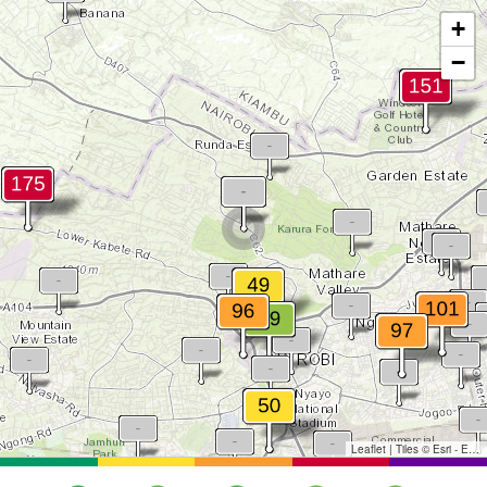
+
−
Leaflet
|
Tiles © Esri - Esri, DeLorme, NAVTEQ, TomTom, Intermap, iPC, USGS, FAO, NPS, NRCAN, GeoBase, Kadaster NL, Ordnance Survey, Esri Japan, METI, Esri China (Hong Kong), and the GIS User Community