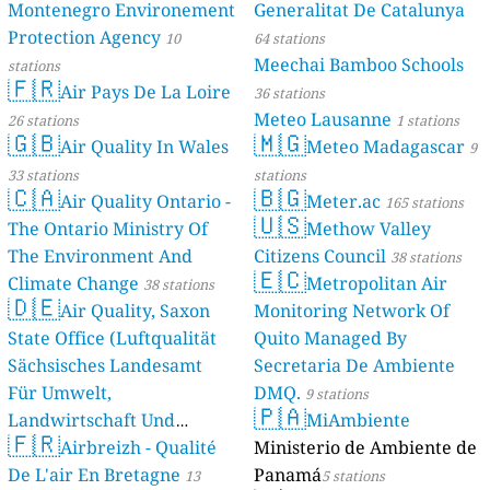
Montenegro Environement
Generalitat De Catalunya
Protection Agency
10
64 stations
Meechai Bamboo Schools
stations
🇫🇷
Air Pays De La Loire
36 stations
Meteo Lausanne
26 stations
1 stations
🇬🇧
🇲🇬
Air Quality In Wales
Meteo Madagascar
9
33 stations
stations
🇨🇦
🇧🇬
Air Quality Ontario -
Meter.ac
165 stations
🇺🇸
The Ontario Ministry Of
Methow Valley
The Environment And
Citizens Council
38 stations
🇪🇨
Climate Change
Metropolitan Air
38 stations
🇩🇪
Air Quality, Saxon
Monitoring Network Of
State Office (Luftqualität
Quito Managed By
Sächsisches Landesamt
Secretaria De Ambiente
Für Umwelt,
DMQ.
9 stations
🇵🇦
Landwirtschaft Und
MiAmbiente
🇫🇷
Geologie)
Airbreizh - Qualité
Ministerio de Ambiente de
50 stations
De L'air En Bretagne
Panamá
13
5 stations