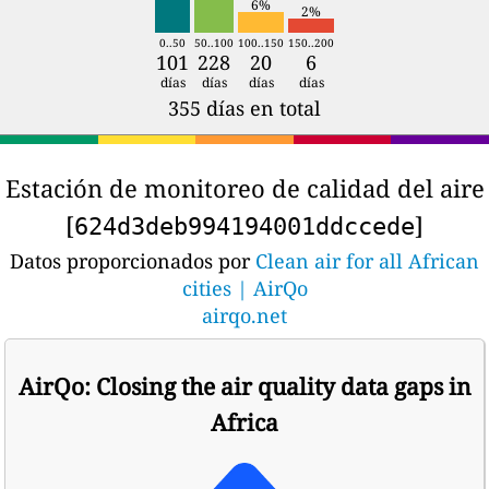
6%
2%
0..50
50..100
100..150
150..200
101
228
20
6
días
días
días
días
355 días en total
Estación de monitoreo de calidad del aire
[
]
624d3deb994194001ddccede
Datos proporcionados por
Clean air for all African
cities | AirQo
airqo.net
AirQo: Closing the air quality data gaps in
Africa