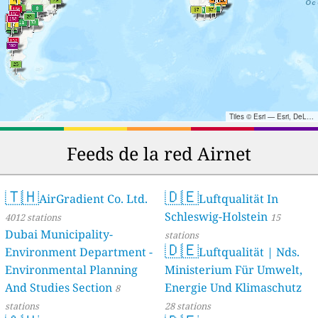
Tiles © Esri — Esri, DeLorme, NAVTEQ, TomTom, Intermap, iPC, USGS, FAO, NPS, NRCAN, GeoBase, Kadaster NL, Ordnance Survey, Esri Japan, METI, Esri China (Hong Kong), and the GIS User Community
Feeds de la red Airnet
🇹🇭
🇩🇪
AirGradient Co. Ltd.
Luftqualität In
Schleswig-Holstein
4012 stations
15
Dubai Municipality-
stations
🇩🇪
Environment Department -
Luftqualität | Nds.
Environmental Planning
Ministerium Für Umwelt,
And Studies Section
Energie Und Klimaschutz
8
stations
28 stations