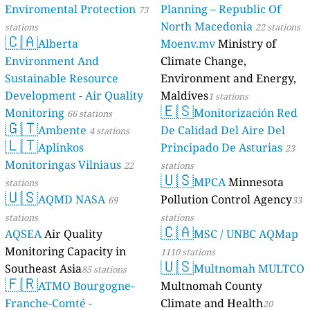
Enviromental Protection
Planning – Republic Of
73
North Macedonia
stations
22 stations
🇨🇦
Alberta
Moenv.mv
Ministry of
Environment And
Climate Change,
Sustainable Resource
Environment and Energy,
Development - Air Quality
Maldives
1 stations
🇪🇸
Monitoring
Monitorización Red
66 stations
🇬🇹
Ambente
De Calidad Del Aire Del
4 stations
🇱🇹
Aplinkos
Principado De Asturias
23
Monitoringas Vilniaus
22
stations
🇺🇸
MPCA
Minnesota
stations
🇺🇸
AQMD NASA
Pollution Control Agency
69
33
stations
stations
🇨🇦
AQSEA
Air Quality
MSC / UNBC AQMap
Monitoring Capacity in
1110 stations
🇺🇸
Southeast Asia
Multnomah MULTCO
85 stations
🇫🇷
ATMO Bourgogne-
Multnomah County
Franche-Comté -
Climate and Health
20