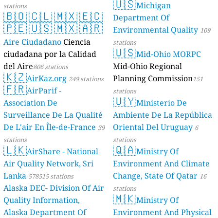
🇺🇸
Michigan
stations
🇧🇴
🇨🇱
🇲🇽
🇪🇨
Department Of
🇵🇪
🇺🇸
🇲🇽
🇦🇷
Environmental Quality
109
Aire Ciudadano
Ciencia
stations
🇺🇸
ciudadana por la Calidad
Mid-Ohio MORPC
del Aire
Mid-Ohio Regional
806 stations
🇰🇿
AirKaz.org
Planning Commission
249 stations
151
🇫🇷
AirParif -
stations
🇺🇾
Association De
Ministerio De
Surveillance De La Qualité
Ambiente De La República
De L'air En Île-de-France
Oriental Del Uruguay
39
6
stations
stations
🇱🇰
🇶🇦
AirShare - National
Ministry Of
Air Quality Network, Sri
Environment And Climate
Lanka
Change, State Of Qatar
578515 stations
16
Alaska DEC- Division Of Air
stations
🇲🇰
Quality Information,
Ministry Of
Alaska Department Of
Environment And Physical