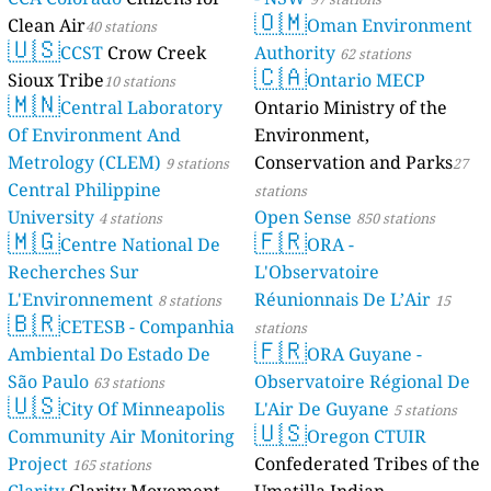
🇴🇲
Clean Air
Oman Environment
40 stations
🇺🇸
CCST
Crow Creek
Authority
62 stations
🇨🇦
Sioux Tribe
Ontario MECP
10 stations
🇲🇳
Central Laboratory
Ontario Ministry of the
Of Environment And
Environment,
Metrology (CLEM)
Conservation and Parks
9 stations
27
Central Philippine
stations
University
Open Sense
4 stations
850 stations
🇲🇬
🇫🇷
Centre National De
ORA -
Recherches Sur
L'Observatoire
L'Environnement
Réunionnais De L’Air
8 stations
15
🇧🇷
CETESB - Companhia
stations
🇫🇷
Ambiental Do Estado De
ORA Guyane -
São Paulo
Observatoire Régional De
63 stations
🇺🇸
City Of Minneapolis
L'Air De Guyane
5 stations
🇺🇸
Community Air Monitoring
Oregon CTUIR
Project
Confederated Tribes of the
165 stations