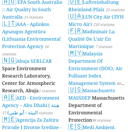
🇦🇺
🇩🇪
EPA South Australia
Luftreinhaltung
:: Air Quality In South
Rheinland-Pfalz
25 stations
🇺🇦
Australia
LUN City Air (ЛУН
11 stations
🇱🇹
AAA - Aplinkos
Місто Air)
210 stations
🇫🇷
Apsaugos Agentūra
Madininair La
(Lithuania Environmental
Qualité De L’air En
Protection Agency
Martinique
16
7 stations
🇲🇾
Malaysia
stations
🇳🇬
Abuja SERLCAR
Department Of
Space Environment
Environment (DOE); Air
Research Laboratory,
Polluant Index
Center for Atmospheric
Management System
66
🇺🇸
Research, Abuja
Massachusetts
1 stations
stations
🇦🇪
AED - Environment
MASSDEP
Massachusetts
Agency – Abu Dhabi ( هيئة
Department of
البيئة - أبو ظبي)
Environmental
57 stations
🇲🇪
Agencija Za Zaštitu
Protection
98 stations
🇪🇸
Prirode I životne Sredine -
Medi Ambient.