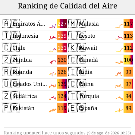
Ranking de Calidad del Aire
🇦🇪
🇲🇾
227
117
Emiratos Árabes Unidos
Malasia
🇮🇩
🇱🇸
139
113
Indonesia
Lesoto
🇨🇱
🇰🇼
131
112
Chile
Kuwait
🇿🇲
🇨🇦
130
100
Zambia
Canadá
🇷🇼
🇮🇳
126
99
Ruanda
India
🇺🇸
🇨🇳
125
97
Estados Unidos
China
🇿🇦
🇹🇷
124
94
Sudáfrica
Turquía
🇵🇰
🇪🇸
119
89
Pakistán
España
Ranking updated hace unos segundos
(9 de ago. de 2026 10:25)