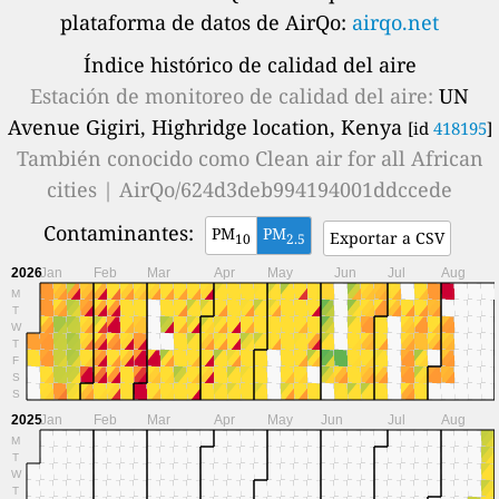
plataforma de datos de AirQo:
airqo.net
Índice histórico de calidad del aire
Estación de monitoreo de calidad del aire:
UN
Avenue Gigiri, Highridge location, Kenya
[id
418195
]
También conocido como
Clean air for all African
cities | AirQo/624d3deb994194001ddccede
Contaminantes:
PM
PM
Exportar a CSV
10
2.5
2026
Jan
Feb
Mar
Apr
May
Jun
Jul
Aug
M
T
W
T
F
S
S
2025
Jan
Feb
Mar
Apr
May
Jun
Jul
Aug
M
T
W
T