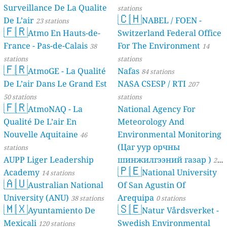
Surveillance De La Qualite
stations
🇨🇭
De L’air
NABEL / FOEN -
23 stations
🇫🇷
Atmo En Hauts-de-
Switzerland Federal Office
France - Pas-de-Calais
For The Environment
38
14
stations
stations
🇫🇷
AtmoGE - La Qualité
Nafas
84 stations
De L’air Dans Le Grand Est
NASA CSESP / RTI
207
50 stations
stations
🇫🇷
AtmoNAQ - La
National Agency For
Qualité De L’air En
Meteorology And
Nouvelle Aquitaine
Environmental Monitoring
46
(Цаг уур орчны
stations
AUPP Liger Leadership
шинжилгээний газар )
21
🇵🇪
Academy
National University
14 stations
stations
🇦🇺
Australian National
Of San Agustin Of
University (ANU)
Arequipa
38 stations
0 stations
🇲🇽
🇸🇪
Ayuntamiento De
Natur Vårdsverket -
Mexicali
Swedish Environmental
120 stations