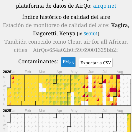
plataforma de datos de AirQo:
airqo.net
Índice histórico de calidad del aire
Estación de monitoreo de calidad del aire:
Kagira,
Dagoretti, Kenya
[id
560101
]
También conocido como
Clean air for all African
cities | AirQo/654a02b0f59f69001325bb2f
Contaminantes:
PM
Exportar a CSV
2.5
2026
Jan
Feb
Mar
Apr
May
Jun
Jul
Aug
M
T
W
T
F
S
S
2025
Jan
Feb
Mar
Apr
May
Jun
Jul
Aug
M
T
W
T