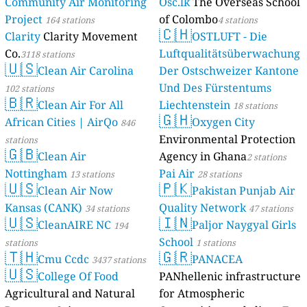
Community Air Monitoring
Osc.lk
The Overseas School
Project
of Colombo
164 stations
4 stations
🇨🇭
Clarity
Clarity Movement
OSTLUFT - Die
Co.
Luftqualitätsüberwachung
3118 stations
🇺🇸
Clean Air Carolina
Der Ostschweizer Kantone
Und Des Fürstentums
102 stations
🇧🇷
Clean Air For All
Liechtenstein
18 stations
🇬🇭
African Cities | AirQo
Oxygen City
846
Environmental Protection
stations
🇬🇧
Clean Air
Agency in Ghana
2 stations
Nottingham
Pai Air
13 stations
28 stations
🇺🇸
🇵🇰
Clean Air Now
Pakistan Punjab Air
Kansas (CANK)
Quality Network
34 stations
47 stations
🇺🇸
🇮🇳
CleanAIRE NC
Paljor Naygyal Girls
194
School
stations
1 stations
🇹🇭
🇬🇷
Cmu Ccdc
PANACEA
3437 stations
🇺🇸
College Of Food
PANhellenic infrastructure
Agricultural and Natural
for Atmospheric