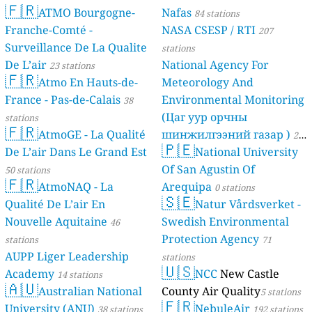
🇫🇷
ATMO Bourgogne-
Nafas
84 stations
Franche-Comté -
NASA CSESP / RTI
207
Surveillance De La Qualite
stations
De L’air
National Agency For
23 stations
🇫🇷
Atmo En Hauts-de-
Meteorology And
France - Pas-de-Calais
Environmental Monitoring
38
(Цаг уур орчны
stations
🇫🇷
AtmoGE - La Qualité
шинжилгээний газар )
21
🇵🇪
De L’air Dans Le Grand Est
National University
stations
Of San Agustin Of
50 stations
🇫🇷
AtmoNAQ - La
Arequipa
0 stations
🇸🇪
Qualité De L’air En
Natur Vårdsverket -
Nouvelle Aquitaine
Swedish Environmental
46
Protection Agency
stations
71
AUPP Liger Leadership
stations
🇺🇸
Academy
NCC
New Castle
14 stations
🇦🇺
Australian National
County Air Quality
5 stations
🇫🇷
University (ANU)
NebuleAir
38 stations
192 stations