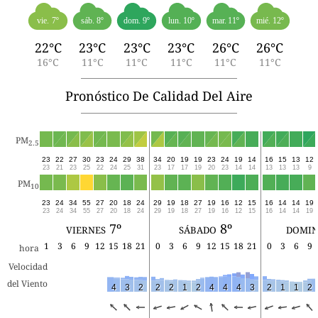
vie. 7º
sáb. 8º
dom. 9º
lun. 10º
mar. 11º
mié. 12º
22°C
23°C
23°C
23°C
26°C
26°C
16°C
11°C
11°C
11°C
11°C
11°C
Pronóstico De Calidad Del Aire
PM
2.5
23
22
27
30
23
24
29
38
34
20
19
19
23
24
19
14
16
15
13
12
23
21
23
25
22
24
25
31
23
17
17
19
20
23
14
14
13
13
13
9
PM
10
23
24
34
55
27
20
18
24
29
19
18
27
19
16
12
15
16
14
14
19
23
24
34
55
27
20
18
24
29
19
18
27
19
16
12
15
16
14
14
19
viernes 7º
sábado 8º
domin
1
3
6
9
12
15
18
21
0
3
6
9
12
15
18
21
0
3
6
9
hora
Velocidad
del Viento
4
3
2
2
2
1
2
4
4
4
3
2
1
1
2