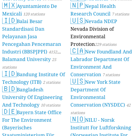
🇲🇽
🇳🇵
Ayuntamiento De
Nepal Health
Mexicali
Research Council
120 stations
7 stations
🇮🇩
🇺🇸
Balai Besar
Nevada NDEP
Standardisasi Dan
Nevada Division of
Pelayanan Jasa
Environmental
Pencegahan Pencemaran
Protection
229 stations
🇨🇦
Industri (BBSPJPPI)
New Foundland And
4152
Balamand University
Labrador Department Of
stations
25
Environment And
stations
🇮🇩
Bandung Institute Of
Conservation
7 stations
🇺🇸
Technology (ITB)
New York State
2 stations
🇧🇩
Bangladesh
Department Of
University Of Engineering
Environmental
And Technology
Conservation (NYSDEC)
10 stations
42
🇩🇪
Bayern State Office
stations
🇳🇴
For The Environment
NILU - Norsk
(Bayerisches
Institutt For Luftforskning
Staatsministerium Für
(Norwegian Institute For