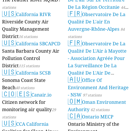
1
De La Région Occitanie
stations
44
🇺🇸
🇫🇷
California RIVR
Observatoire De La
stations
Riverside County Air
Qualité De L'air En
Quality Management
Auvergne-Rhône-Alpes
84
District
16 stations
stations
🇺🇸
🇫🇷
California SBCAPCD
Observatoire De La
Santa Barbara County Air
Qualité De L'Air à Mayotte
Pollution Control
- Association Agréée Pour
District
La Surveillance De La
115 stations
🇺🇸
California SCSB
Qualité De L'Air De
🇦🇺
Sonoma Coast State
Mayotte
Office Of
4 stations
Beach
Environment And Heritage
40 stations
🇨🇴
🇪🇸
Canair.io
- NSW
97 stations
🇴🇲
Citizen network for
Oman Environment
monitoring air quality
Authority
29
62 stations
🇨🇦
Ontario MECP
stations
🇺🇸
CCA California
Ontario Ministry of the