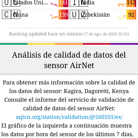
🇺🇸
🇮🇳
141
112
Estados Unidos
India
🇨🇳
🇺🇿
139
92
China
Uzbekistán
Ranking updated hace un minuto
(7 de ago. de 2026 22:31)
Análisis de calidad de datos del
sensor AirNet
Para obtener más información sobre la calidad de
los datos del sensor:
Kagira, Dagoretti, Kenya
Consulte el informe del servicio de validación de
calidad de datos del sensor AirNet:
aqicn.org/station/validation/@560101/es/
El gráfico de la izquierda a continuación muestra
los datos por hora del sensor de los últimos 7 días,