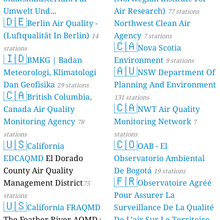
Umwelt Und
Air Research)
77 stations
🇩🇪
Berlin Air Quality -
Verbraucherschutz) - LfU
Northwest Clean Air
(Luftqualität In Berlin)
Agency
46 stations
14
7 stations
🇨🇦
Nova Scotia
stations
🇮🇩
BMKG | Badan
Environment
9 stations
🇦🇺
Meteorologi, Klimatologi
NSW Department Of
Dan Geofisika
Planning And Environment
29 stations
🇨🇦
British Columbia,
131 stations
🇨🇦
Canada Air Quality
NWT Air Quality
Monitoring Agency
Monitoring Network
78
7
stations
stations
🇺🇸
🇨🇴
California
OAB - El
EDCAQMD
El Dorado
Observatorio Ambiental
County Air Quality
De Bogotá
19 stations
🇫🇷
Management District
Observatoire Agréé
75
Pour Assurer La
stations
🇺🇸
California FRAQMD
Surveillance De La Qualité
The Feather River AQMD
De L’air Sur Le Territoire