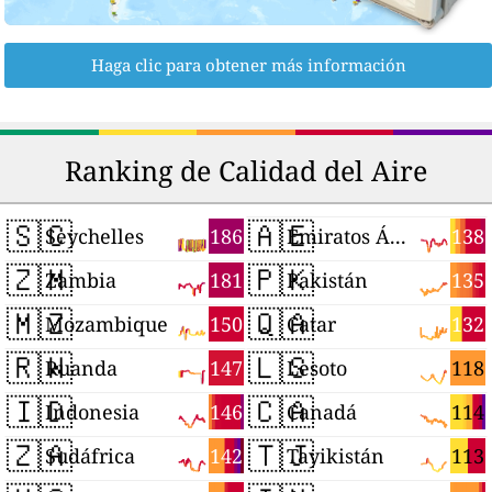
Haga clic para obtener más información
Ranking de Calidad del Aire
🇸🇨
🇦🇪
186
138
Seychelles
Emiratos Árabes Unidos
🇿🇲
🇵🇰
181
135
Zambia
Pakistán
🇲🇿
🇶🇦
150
132
Mozambique
Catar
🇷🇼
🇱🇸
147
118
Ruanda
Lesoto
🇮🇩
🇨🇦
146
114
Indonesia
Canadá
🇿🇦
🇹🇯
142
113
Sudáfrica
Tayikistán