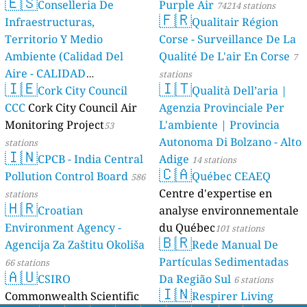
🇪🇸
Conselleria De
Purple Air
74214 stations
🇫🇷
Infraestructuras,
Qualitair Région
Territorio Y Medio
Corse - Surveillance De La
Ambiente (Calidad Del
Qualité De L'air En Corse
7
Aire - CALIDAD
stations
🇮🇪
🇮🇹
AMBIENTAL)
Cork City Council
Qualità Dell’aria |
23 stations
CCC
Cork City Council Air
Agenzia Provinciale Per
Monitoring Project
L'ambiente | Provincia
53
Autonoma Di Bolzano - Alto
stations
🇮🇳
CPCB - India Central
Adige
14 stations
🇨🇦
Pollution Control Board
Québec CEAEQ
586
Centre d'expertise en
stations
🇭🇷
Croatian
analyse environnementale
Environment Agency -
du Québec
101 stations
🇧🇷
Agencija Za Zaštitu Okoliša
Rede Manual De
Partículas Sedimentadas
66 stations
🇦🇺
CSIRO
Da Região Sul
6 stations
🇮🇳
Commonwealth Scientific
Respirer Living