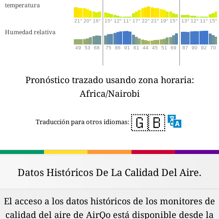
temperatura
21°
20°
16°
15°
12°
11°
17°
22°
21°
19°
15°
13°
12°
11°
15°
Humedad relativa
49
53
68
75
86
91
61
44
45
51
69
87
90
92
70
Pronóstico trazado usando zona horaria:
Africa/Nairobi
🇬🇧
Traducción para otros idiomas:
Datos Históricos De La Calidad Del Aire.
El acceso a los datos históricos de los monitores de
calidad del aire de AirQo está disponible desde la