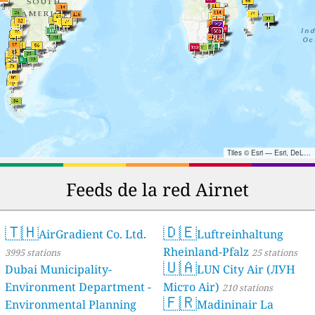
Tiles © Esri — Esri, DeLorme, NAVTEQ, TomTom, Intermap, iPC, USGS, FAO, NPS, NRCAN, GeoBase, Kadaster NL, Ordnance Survey, Esri Japan, METI, Esri China (Hong Kong), and the GIS User Community
Feeds de la red Airnet
🇹🇭
🇩🇪
AirGradient Co. Ltd.
Luftreinhaltung
Rheinland-Pfalz
3995 stations
25 stations
🇺🇦
Dubai Municipality-
LUN City Air (ЛУН
Environment Department -
Місто Air)
210 stations
🇫🇷
Environmental Planning
Madininair La