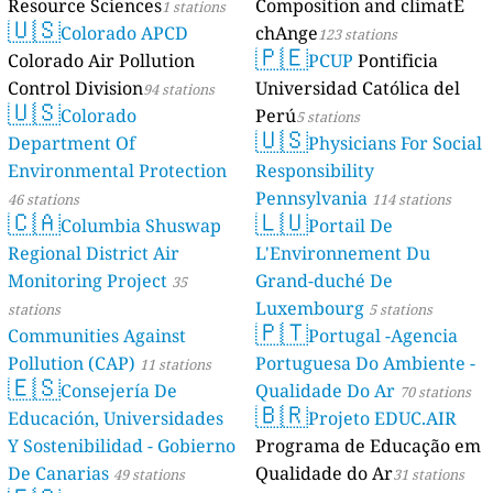
Resource Sciences
Composition and climatE
1 stations
🇺🇸
Colorado APCD
chAnge
123 stations
🇵🇪
Colorado Air Pollution
PCUP
Pontificia
Control Division
Universidad Católica del
94 stations
🇺🇸
Colorado
Perú
5 stations
🇺🇸
Department Of
Physicians For Social
Environmental Protection
Responsibility
Pennsylvania
46 stations
114 stations
🇨🇦
🇱🇺
Columbia Shuswap
Portail De
Regional District Air
L'Environnement Du
Monitoring Project
Grand-duché De
35
Luxembourg
stations
5 stations
🇵🇹
Communities Against
Portugal -Agencia
Pollution (CAP)
Portuguesa Do Ambiente -
11 stations
🇪🇸
Consejería De
Qualidade Do Ar
70 stations
🇧🇷
Educación, Universidades
Projeto EDUC.AIR
Y Sostenibilidad - Gobierno
Programa de Educação em
De Canarias
Qualidade do Ar
49 stations
31 stations