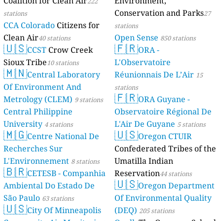
Coalition for Clean Air
Environment,
222
Conservation and Parks
stations
27
CCA Colorado
Citizens for
stations
Clean Air
Open Sense
40 stations
850 stations
🇺🇸
🇫🇷
CCST
Crow Creek
ORA -
Sioux Tribe
L'Observatoire
10 stations
🇲🇳
Central Laboratory
Réunionnais De L’Air
15
Of Environment And
stations
🇫🇷
Metrology (CLEM)
ORA Guyane -
9 stations
Central Philippine
Observatoire Régional De
University
L'Air De Guyane
4 stations
5 stations
🇲🇬
🇺🇸
Centre National De
Oregon CTUIR
Recherches Sur
Confederated Tribes of the
L'Environnement
Umatilla Indian
8 stations
🇧🇷
CETESB - Companhia
Reservation
44 stations
🇺🇸
Ambiental Do Estado De
Oregon Department
São Paulo
Of Environmental Quality
63 stations
🇺🇸
City Of Minneapolis
(DEQ)
205 stations