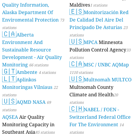
Quality Information,
Maldives
1 stations
🇪🇸
Alaska Department Of
Monitorización Red
Enviromental Protection
De Calidad Del Aire Del
73
Principado De Asturias
stations
23
🇨🇦
Alberta
stations
🇺🇸
Environment And
MPCA
Minnesota
Sustainable Resource
Pollution Control Agency
33
Development - Air Quality
stations
🇨🇦
Monitoring
MSC / UNBC AQMap
66 stations
🇬🇹
Ambente
4 stations
1110 stations
🇱🇹
🇺🇸
Aplinkos
Multnomah MULTCO
Monitoringas Vilniaus
Multnomah County
22
Climate and Health
stations
20
🇺🇸
AQMD NASA
69
stations
🇨🇭
NABEL / FOEN -
stations
AQSEA
Air Quality
Switzerland Federal Office
Monitoring Capacity in
For The Environment
14
Southeast Asia
85 stations
stations