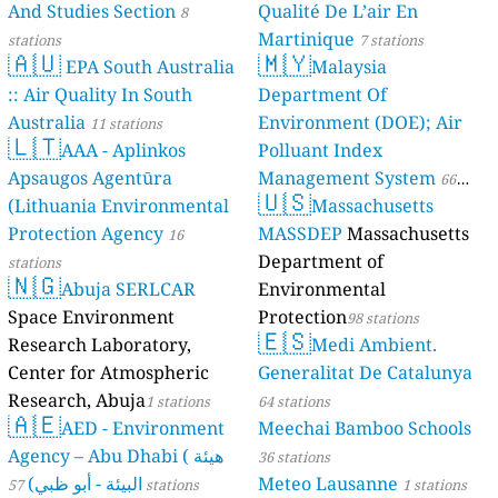
And Studies Section
Qualité De L’air En
8
Martinique
stations
7 stations
🇦🇺
🇲🇾
EPA South Australia
Malaysia
:: Air Quality In South
Department Of
Australia
Environment (DOE); Air
11 stations
🇱🇹
AAA - Aplinkos
Polluant Index
Apsaugos Agentūra
Management System
66
🇺🇸
(Lithuania Environmental
Massachusetts
stations
Protection Agency
MASSDEP
Massachusetts
16
Department of
stations
🇳🇬
Abuja SERLCAR
Environmental
Space Environment
Protection
98 stations
🇪🇸
Research Laboratory,
Medi Ambient.
Center for Atmospheric
Generalitat De Catalunya
Research, Abuja
1 stations
64 stations
🇦🇪
AED - Environment
Meechai Bamboo Schools
Agency – Abu Dhabi ( هيئة
36 stations
البيئة - أبو ظبي)
Meteo Lausanne
57 stations
1 stations