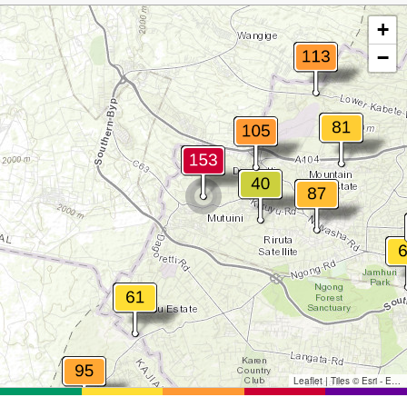
+
−
Leaflet
|
Tiles © Esri - Esri, DeLorme, NAVTEQ, TomTom, Intermap, iPC, USGS, FAO, NPS, NRCAN, GeoBase, Kadaster NL, Ordnance Survey, Esri Japan, METI, Esri China (Hong Kong), and the GIS User Community