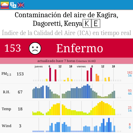
Contaminación del aire de Kagira,
🇰🇪
Dagoretti, Kenya
Índice de la Calidad del Aire (ICA) en tiempo real
Enfermo
153
actualizado hace 7 horas (
)
viernes 16:00
jueves
6
12
18
viernes
6
12
18
182
PM
153
2.5
54
93
67
R.H.
44
25
18
Temp
14
8
3
Wind
0