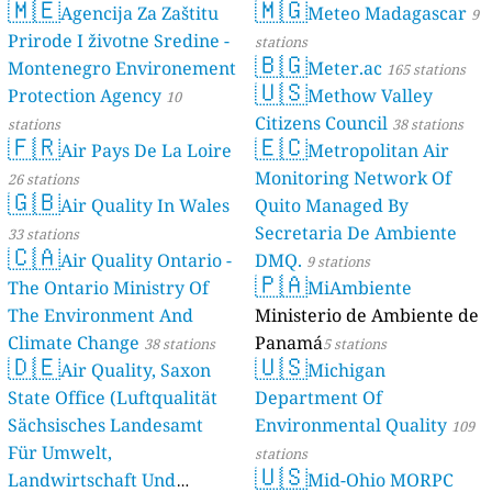
🇲🇪
🇲🇬
Agencija Za Zaštitu
Meteo Madagascar
9
Prirode I životne Sredine -
stations
🇧🇬
Montenegro Environement
Meter.ac
165 stations
🇺🇸
Protection Agency
Methow Valley
10
Citizens Council
stations
38 stations
🇫🇷
🇪🇨
Air Pays De La Loire
Metropolitan Air
Monitoring Network Of
26 stations
🇬🇧
Air Quality In Wales
Quito Managed By
Secretaria De Ambiente
33 stations
🇨🇦
Air Quality Ontario -
DMQ.
9 stations
🇵🇦
The Ontario Ministry Of
MiAmbiente
The Environment And
Ministerio de Ambiente de
Climate Change
Panamá
38 stations
5 stations
🇩🇪
🇺🇸
Air Quality, Saxon
Michigan
State Office (Luftqualität
Department Of
Sächsisches Landesamt
Environmental Quality
109
Für Umwelt,
stations
🇺🇸
Landwirtschaft Und
Mid-Ohio MORPC