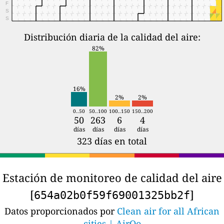
F
S
S
Distribución diaria de la calidad del aire:
82%
16%
2%
2%
0..50
50..100
100..150
150..200
50
263
6
4
días
días
días
días
323 días en total
Estación de monitoreo de calidad del aire
[
]
654a02b0f59f69001325bb2f
Datos proporcionados por
Clean air for all African
cities | AirQo