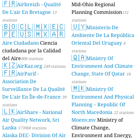
🇫🇷
Geologie)
Airbreizh - Qualité
Mid-Ohio Regional
50 stations
De L'air En Bretagne
Planning Commission
13
151
stations
stations
🇧🇴
🇨🇱
🇲🇽
🇪🇨
🇺🇾
Ministerio De
🇵🇪
🇺🇸
🇲🇽
🇦🇷
Ambiente De La República
Aire Ciudadano
Ciencia
Oriental Del Uruguay
6
ciudadana por la Calidad
stations
🇶🇦
del Aire
Ministry Of
806 stations
🇰🇿
AirKaz.org
Environment And Climate
249 stations
🇫🇷
AirParif -
Change, State Of Qatar
16
Association De
stations
🇲🇰
Surveillance De La Qualité
Ministry Of
De L'air En Île-de-France
Environment And Physical
39
Planning – Republic Of
stations
🇱🇰
AirShare - National
North Macedonia
22 stations
Air Quality Network, Sri
Moenv.mv
Ministry of
Lanka
Climate Change,
573968 stations
Alaska DEC- Division Of Air
Environment and Energy,