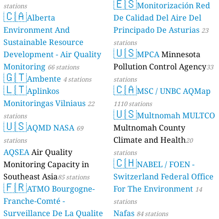
🇪🇸
Monitorización Red
stations
🇨🇦
Alberta
De Calidad Del Aire Del
Environment And
Principado De Asturias
23
Sustainable Resource
stations
🇺🇸
Development - Air Quality
MPCA
Minnesota
Monitoring
Pollution Control Agency
66 stations
33
🇬🇹
Ambente
4 stations
stations
🇱🇹
🇨🇦
Aplinkos
MSC / UNBC AQMap
Monitoringas Vilniaus
22
1110 stations
🇺🇸
Multnomah MULTCO
stations
🇺🇸
AQMD NASA
Multnomah County
69
Climate and Health
stations
20
AQSEA
Air Quality
stations
🇨🇭
Monitoring Capacity in
NABEL / FOEN -
Southeast Asia
Switzerland Federal Office
85 stations
🇫🇷
ATMO Bourgogne-
For The Environment
14
Franche-Comté -
stations
Surveillance De La Qualite
Nafas
84 stations