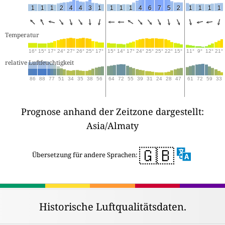
1
1
1
2
4
4
3
1
1
1
1
4
6
7
5
2
1
1
1
1
Temperatur
16°
15°
17°
24°
27°
26°
25°
17°
15°
14°
17°
24°
25°
25°
22°
15°
11°
9°
12°
21°
relative Luftfeuchtigkeit
86
88
77
51
34
35
38
56
64
72
55
39
31
24
28
47
61
72
59
33
Prognose anhand der Zeitzone dargestellt:
Asia/Almaty
🇬🇧
Übersetzung für andere Sprachen:
Historische Luftqualitätsdaten.