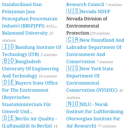
Standardisasi Dan
Research Council
7 stations
🇺🇸
Pelayanan Jasa
Nevada NDEP
Pencegahan Pencemaran
Nevada Division of
Industri (BBSPJPPI)
Environmental
4152
Balamand University
Protection
stations
25
229 stations
🇨🇦
New Foundland And
stations
🇮🇩
Bandung Institute Of
Labrador Department Of
Technology (ITB)
Environment And
2 stations
🇧🇩
Bangladesh
Conservation
7 stations
🇺🇸
University Of Engineering
New York State
And Technology
Department Of
10 stations
🇩🇪
Bayern State Office
Environmental
For The Environment
Conservation (NYSDEC)
42
(Bayerisches
stations
🇳🇴
Staatsministerium Für
NILU - Norsk
Umwelt Und
Institutt For Luftforskning
🇩🇪
Berlin Air Quality -
Verbraucherschutz) - LfU
(Norwegian Institute For
(Luftqualität In Berlin)
Air Research)
46 stations
14
77 stations