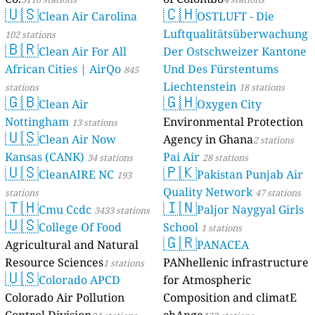
🇺🇸
🇨🇭
Clean Air Carolina
OSTLUFT - Die
Luftqualitätsüberwachung
102 stations
🇧🇷
Clean Air For All
Der Ostschweizer Kantone
African Cities | AirQo
Und Des Fürstentums
845
Liechtenstein
stations
18 stations
🇬🇧
🇬🇭
Clean Air
Oxygen City
Nottingham
Environmental Protection
13 stations
🇺🇸
Clean Air Now
Agency in Ghana
2 stations
Kansas (CANK)
Pai Air
34 stations
28 stations
🇺🇸
🇵🇰
CleanAIRE NC
Pakistan Punjab Air
193
Quality Network
stations
47 stations
🇹🇭
🇮🇳
Cmu Ccdc
Paljor Naygyal Girls
3433 stations
🇺🇸
College Of Food
School
1 stations
🇬🇷
Agricultural and Natural
PANACEA
Resource Sciences
PANhellenic infrastructure
1 stations
🇺🇸
Colorado APCD
for Atmospheric
Colorado Air Pollution
Composition and climatE
Control Division
chAnge