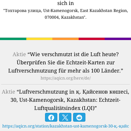
sich in
"Тохтарова улица, Ust-Kamenogorsk, East Kazakhstan Region,
070004, Kazakhstan".
Aktie
“Wie verschmutzt ist die Luft heute?
Überprüfen Sie die Echtzeit-Karten zur
Luftverschmutzung für mehr als 100 Länder.”
https://aqicn.org/here/de/
Aktie
“Luftverschmutzung in қ. Қайсенов көшесі,
30, Ust-Kamenogorsk, Kazakhstan: Echtzeit-
Luftqualitätsindex (LQI)”
https://aqicn.org/station/kazakhstan-ust-kamenogorsk-30-қ.-қайс