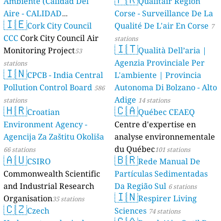
Ambiente (Calidad Del
Qualitair Région
Aire - CALIDAD
Corse - Surveillance De La
🇮🇪
AMBIENTAL)
Cork City Council
Qualité De L'air En Corse
23 stations
7
CCC
Cork City Council Air
stations
🇮🇹
Monitoring Project
Qualità Dell’aria |
53
Agenzia Provinciale Per
stations
🇮🇳
CPCB - India Central
L'ambiente | Provincia
Pollution Control Board
Autonoma Di Bolzano - Alto
586
Adige
stations
14 stations
🇭🇷
🇨🇦
Croatian
Québec CEAEQ
Environment Agency -
Centre d'expertise en
Agencija Za Zaštitu Okoliša
analyse environnementale
du Québec
66 stations
101 stations
🇦🇺
🇧🇷
CSIRO
Rede Manual De
Commonwealth Scientific
Partículas Sedimentadas
and Industrial Research
Da Região Sul
6 stations
🇮🇳
Organisation
Respirer Living
35 stations
🇨🇿
Czech
Sciences
74 stations