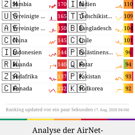
🇿🇲
🇮🇳
170
110
Sambia
Indien
🇺🇸
🇹🇯
165
109
Vereinigte Staaten
Tadschikistan
🇦🇪
🇧🇩
150
104
Vereinigte Arabische Emirate
Bangladesch
🇨🇳
🇨🇱
145
101
China
Chile
🇮🇩
🇵🇸
144
96
Indonesien
Palästinensische Autonomiegebiete
🇷🇼
🇶🇦
140
94
Ruanda
Katar
🇿🇦
🇵🇰
137
93
Südafrika
Pakistan
🇨🇦
🇰🇷
132
92
Kanada
Südkorea
Ranking updated vor ein paar Sekunden
(7. Aug. 2026 04:04)
Analyse der AirNet-