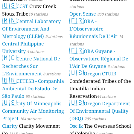
🇺🇸
CCST
Crow Creek
stations
Sioux Tribe
Open Sense
10 stations
850 stations
🇲🇳
🇫🇷
Central Laboratory
ORA -
Of Environment And
L'Observatoire
Metrology (CLEM)
Réunionnais De L’Air
9 stations
15
Central Philippine
stations
🇫🇷
University
ORA Guyane -
4 stations
🇲🇬
Centre National De
Observatoire Régional De
Recherches Sur
L'Air De Guyane
5 stations
🇺🇸
L'Environnement
Oregon CTUIR
8 stations
🇧🇷
CETESB - Companhia
Confederated Tribes of the
Ambiental Do Estado De
Umatilla Indian
São Paulo
Reservation
63 stations
44 stations
🇺🇸
🇺🇸
City Of Minneapolis
Oregon Department
Community Air Monitoring
Of Environmental Quality
Project
(DEQ)
164 stations
205 stations
Clarity
Clarity Movement
Osc.lk
The Overseas School
Co.
of Colombo
3118 stations
4 stations