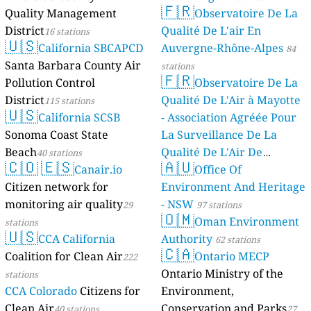
🇫🇷
Quality Management
Observatoire De La
stations
District
Qualité De L'air En
16 stations
🇺🇸
California SBCAPCD
Auvergne-Rhône-Alpes
84
Santa Barbara County Air
stations
🇫🇷
Pollution Control
Observatoire De La
District
Qualité De L'Air à Mayotte
115 stations
🇺🇸
California SCSB
- Association Agréée Pour
Sonoma Coast State
La Surveillance De La
Beach
Qualité De L'Air De
40 stations
🇨🇴
🇪🇸
🇦🇺
Canair.io
Mayotte
Office Of
4 stations
Citizen network for
Environment And Heritage
monitoring air quality
- NSW
29
97 stations
🇴🇲
Oman Environment
stations
🇺🇸
CCA California
Authority
62 stations
🇨🇦
Coalition for Clean Air
Ontario MECP
222
Ontario Ministry of the
stations
CCA Colorado
Citizens for
Environment,
Clean Air
Conservation and Parks
40 stations
27