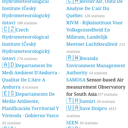
🇨🇦
Hydrometeorological
Revolv'Air, Outil De
Institute (Český
Analyse De L'air Du
Hydrometeorologický
Québec
126 stations
ústav)
RIVM - Rijksinstituut Voor
188 stations
🇨🇿
Czech
Volksgezondheid En
Hydrometeorological
Milieum, Landelijk
Institute (Český
Meetnet Luchtkwaliteit
112
Hydrometeorologický
stations
🇷🇼
ústav)
Rwanda
274 stations
🇦🇩
Departament De
Environment Management
Medi Ambient D'Andorra -
Authority
14 stations
Qualitat De L'Aire A
SAMOSA
Sensor-based Air
Andorra
measurement Observatory
4 stations
🇪🇸
Departamento De
for South Asia
337 stations
🇹🇭
Medio Ambiente,
Sansiri
58 stations
🇺🇦
Planificación Territorial Y
Save Dnipro
1815
Vivienda · Gobierno Vasco
stations
SEEN
62 stations
16 stations