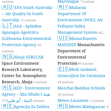
Martinique
stations
7 stations
🇦🇺
🇲🇾
EPA South Australia
Malaysia
:: Air Quality In South
Department Of
Australia
Environment (DOE); Air
11 stations
🇱🇹
AAA - Aplinkos
Polluant Index
Apsaugos Agentūra
Management System
66
🇺🇸
(Lithuania Environmental
Massachusetts
stations
Protection Agency
MASSDEP
Massachusetts
16
Department of
stations
🇳🇬
Abuja SERLCAR
Environmental
Space Environment
Protection
98 stations
🇪🇸
Research Laboratory,
Medi Ambient.
Center for Atmospheric
Generalitat De Catalunya
Research, Abuja
1 stations
64 stations
🇦🇪
AED - Environment
Meechai Bamboo Schools
Agency – Abu Dhabi ( هيئة
36 stations
البيئة - أبو ظبي)
Meteo Lausanne
57 stations
1 stations
🇲🇪
🇲🇬
Agencija Za Zaštitu
Meteo Madagascar
9