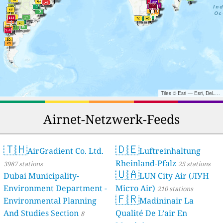
Tiles © Esri — Esri, DeLorme, NAVTEQ, TomTom, Intermap, iPC, USGS, FAO, NPS, NRCAN, GeoBase, Kadaster NL, Ordnance Survey, Esri Japan, METI, Esri China (Hong Kong), and the GIS User Community
Airnet-Netzwerk-Feeds
🇹🇭
🇩🇪
AirGradient Co. Ltd.
Luftreinhaltung
Rheinland-Pfalz
3987 stations
25 stations
🇺🇦
Dubai Municipality-
LUN City Air (ЛУН
Environment Department -
Місто Air)
210 stations
🇫🇷
Environmental Planning
Madininair La
And Studies Section
Qualité De L’air En
8