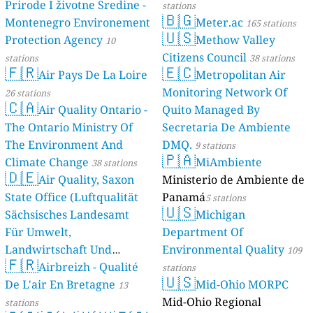
Prirode I životne Sredine -
stations
🇧🇬
Montenegro Environement
Meter.ac
165 stations
🇺🇸
Protection Agency
Methow Valley
10
Citizens Council
stations
38 stations
🇫🇷
🇪🇨
Air Pays De La Loire
Metropolitan Air
Monitoring Network Of
26 stations
🇨🇦
Air Quality Ontario -
Quito Managed By
The Ontario Ministry Of
Secretaria De Ambiente
The Environment And
DMQ.
9 stations
🇵🇦
Climate Change
MiAmbiente
38 stations
🇩🇪
Air Quality, Saxon
Ministerio de Ambiente de
State Office (Luftqualität
Panamá
5 stations
🇺🇸
Sächsisches Landesamt
Michigan
Für Umwelt,
Department Of
Landwirtschaft Und
Environmental Quality
109
🇫🇷
Geologie)
Airbreizh - Qualité
50 stations
stations
🇺🇸
De L'air En Bretagne
Mid-Ohio MORPC
13
Mid-Ohio Regional
stations