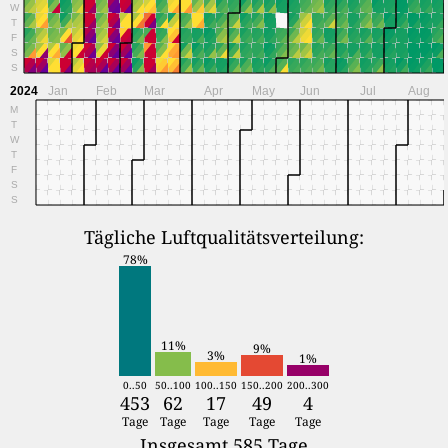
W
T
F
S
S
2024
Jan
Feb
Mar
Apr
May
Jun
Jul
Aug
M
T
W
T
F
S
S
Tägliche Luftqualitätsverteilung:
78%
11%
9%
3%
1%
0..50
50..100
100..150
150..200
200..300
453
62
17
49
4
Tage
Tage
Tage
Tage
Tage
Insgesamt 585 Tage