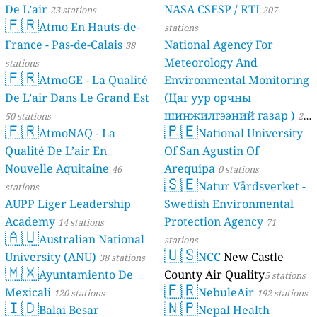
De L’air
NASA CSESP / RTI
23 stations
207
🇫🇷
Atmo En Hauts-de-
stations
France - Pas-de-Calais
National Agency For
38
Meteorology And
stations
🇫🇷
AtmoGE - La Qualité
Environmental Monitoring
De L’air Dans Le Grand Est
(Цаг уур орчны
шинжилгээний газар )
50 stations
21
🇫🇷
🇵🇪
AtmoNAQ - La
National University
stations
Qualité De L’air En
Of San Agustin Of
Nouvelle Aquitaine
Arequipa
46
0 stations
🇸🇪
Natur Vårdsverket -
stations
AUPP Liger Leadership
Swedish Environmental
Academy
Protection Agency
14 stations
71
🇦🇺
Australian National
stations
🇺🇸
University (ANU)
NCC
New Castle
38 stations
🇲🇽
Ayuntamiento De
County Air Quality
5 stations
🇫🇷
Mexicali
NebuleAir
120 stations
192 stations
🇮🇩
🇳🇵
Balai Besar
Nepal Health