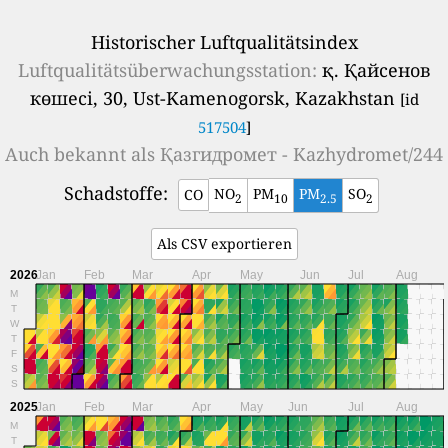
Historischer Luftqualitätsindex
Luftqualitätsüberwachungsstation:
қ. Қайсенов
көшесі, 30, Ust-Kamenogorsk, Kazakhstan
[id
517504
]
Auch bekannt als
Қазгидромет - Kazhydromet/244
Schadstoffe:
NO
PM
PM
SO
CO
2
10
2.5
2
Als CSV exportieren
2026
Jan
Feb
Mar
Apr
May
Jun
Jul
Aug
M
T
W
T
F
S
S
2025
Jan
Feb
Mar
Apr
May
Jun
Jul
Aug
M
T