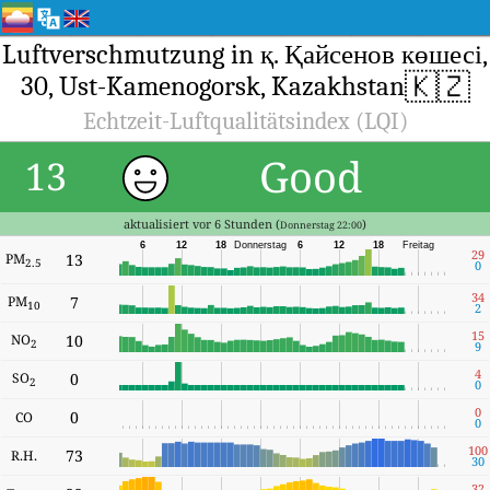
Luftverschmutzung in қ. Қайсенов көшесі,
🇰🇿
30, Ust-Kamenogorsk, Kazakhstan
Echtzeit-Luftqualitätsindex (LQI)
Good
13
aktualisiert vor 6 Stunden (
)
Donnerstag 22:00
6
12
18
Donnerstag
6
12
18
Freitag
29
PM
13
2.5
0
34
PM
7
10
2
15
NO
10
2
9
4
SO
0
2
0
0
0
CO
0
100
73
R.H.
30
32