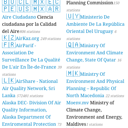
🇧🇴
🇨🇱
🇲🇽
🇪🇨
Planning Commission
150
🇵🇪
🇺🇸
🇲🇽
🇦🇷
stations
🇺🇾
Aire Ciudadano
Ciencia
Ministerio De
ciudadana por la Calidad
Ambiente De La República
del Aire
Oriental Del Uruguay
806 stations
6
🇰🇿
AirKaz.org
249 stations
stations
🇫🇷
🇶🇦
AirParif -
Ministry Of
Association De
Environment And Climate
Surveillance De La Qualité
Change, State Of Qatar
16
De L'air En Île-de-France
39
stations
🇲🇰
Ministry Of
stations
🇱🇰
AirShare - National
Environment And Physical
Air Quality Network, Sri
Planning – Republic Of
Lanka
North Macedonia
572481 stations
22 stations
Alaska DEC- Division Of Air
Moenv.mv
Ministry of
Quality Information,
Climate Change,
Alaska Department Of
Environment and Energy,
Enviromental Protection
Maldives
73
1 stations