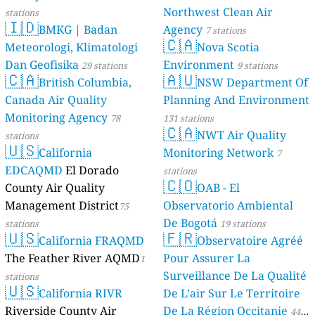
Northwest Clean Air
stations
🇮🇩
BMKG | Badan
Agency
7 stations
🇨🇦
Meteorologi, Klimatologi
Nova Scotia
Dan Geofisika
Environment
29 stations
9 stations
🇨🇦
🇦🇺
British Columbia,
NSW Department Of
Canada Air Quality
Planning And Environment
Monitoring Agency
78
131 stations
🇨🇦
NWT Air Quality
stations
🇺🇸
California
Monitoring Network
7
EDCAQMD
El Dorado
stations
🇨🇴
County Air Quality
OAB - El
Management District
Observatorio Ambiental
75
De Bogotá
stations
19 stations
🇺🇸
🇫🇷
California FRAQMD
Observatoire Agréé
The Feather River AQMD
Pour Assurer La
1
Surveillance De La Qualité
stations
🇺🇸
California RIVR
De L’air Sur Le Territoire
Riverside County Air
De La Région Occitanie
44