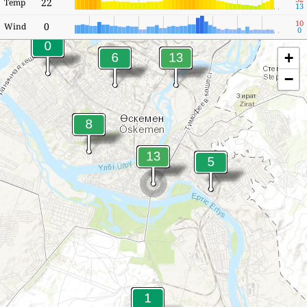
22
Temp
13
10
0
Wind
0
+
−