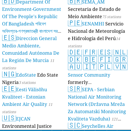
🇧🇩
🇧🇷
Department Of
SEMA_AM
Environment-Government
Secretaria de Estado de
Of The People's Republic
Meio Ambiente
75 stations
🇵🇪
Of Bangladesh পরিবেশ
SENAMHI
Servicio
অধিদপ্তর-গণপ্রজাতন্ত্রী বাংলাদেশ সরকার
Nacional de Meteorología
🇪🇸
Direccion General
e Hidrología del Perú
17 stations
14
Medio Ambiente,
stations
🇩🇪
🇫🇷
🇪🇸
🇳🇱
Comunidad Autónoma De
🇩🇰
🇧🇪
🇫🇮
🇬🇷
La Región De Murcia
11
🇦🇺
🇮🇹
🇵🇱
🇻🇳
stations
🇳🇬
EdoState
Edo State
Sensor Community
Nigeria
formerly
3 stations
🇪🇪
🇸🇷
Eesti Välisõhu
luftdaten.info
SEPA - Serbian
35809 stations
Kvaliteet - Estonian
National Air Monitoring
Ambient Air Quality
Network (Državna Mreža
11
Za Automatski Monitoring
stations
🇺🇸
EJCAN
Kvaliteta Vazduha)
121
🇸🇨
Environmental Justice
Seychelles Air
stations