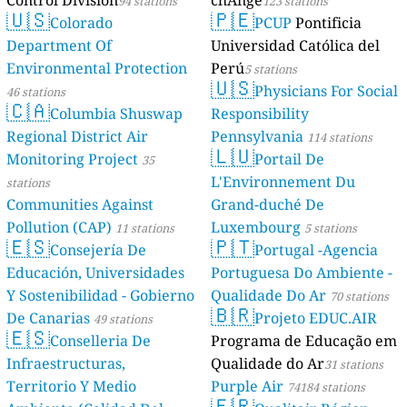
94 stations
123 stations
🇺🇸
🇵🇪
Colorado
PCUP
Pontificia
Department Of
Universidad Católica del
Environmental Protection
Perú
5 stations
🇺🇸
Physicians For Social
46 stations
🇨🇦
Columbia Shuswap
Responsibility
Regional District Air
Pennsylvania
114 stations
🇱🇺
Monitoring Project
Portail De
35
L'Environnement Du
stations
Communities Against
Grand-duché De
Pollution (CAP)
Luxembourg
11 stations
5 stations
🇪🇸
🇵🇹
Consejería De
Portugal -Agencia
Educación, Universidades
Portuguesa Do Ambiente -
Y Sostenibilidad - Gobierno
Qualidade Do Ar
70 stations
🇧🇷
De Canarias
Projeto EDUC.AIR
49 stations
🇪🇸
Conselleria De
Programa de Educação em
Infraestructuras,
Qualidade do Ar
31 stations
Territorio Y Medio
Purple Air
74184 stations
🇫🇷