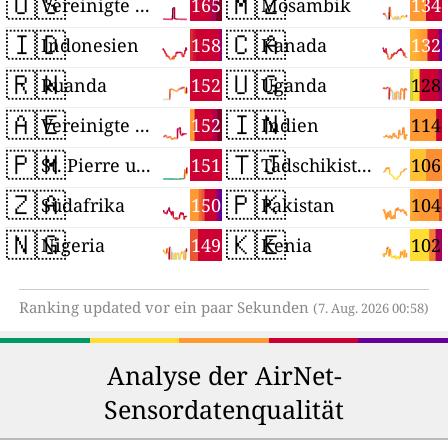
🇺🇸
🇲🇿
165
134
Vereinigte Staaten
Mosambik
🇮🇩
🇨🇦
158
132
Indonesien
Kanada
🇷🇼
🇺🇬
152
128
Ruanda
Uganda
🇦🇪
🇮🇳
152
114
Vereinigte Arabische Emirate
Indien
🇵🇲
🇹🇯
151
106
St. Pierre und Miquelon
Tadschikistan
🇿🇦
🇵🇰
150
104
Südafrika
Pakistan
🇳🇬
🇰🇪
149
102
Nigeria
Kenia
Ranking updated vor ein paar Sekunden
(7. Aug. 2026 00:58)
Analyse der AirNet-
Sensordatenqualität