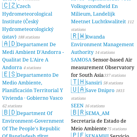
🇨🇿
Czech
Volksgezondheid En
Hydrometeorological
Milieum, Landelijk
Institute (Český
Meetnet Luchtkwaliteit
112
Hydrometeorologický
stations
🇷🇼
ústav)
Rwanda
188 stations
🇦🇩
Departament De
Environment Management
Medi Ambient D'Andorra -
Authority
14 stations
Qualitat De L'Aire A
SAMOSA
Sensor-based Air
Andorra
measurement Observatory
4 stations
🇪🇸
Departamento De
for South Asia
337 stations
🇹🇭
Medio Ambiente,
Sansiri
58 stations
🇺🇦
Planificación Territorial Y
Save Dnipro
1815
Vivienda · Gobierno Vasco
stations
SEEN
62 stations
16 stations
🇧🇩
🇧🇷
Department Of
SEMA_AM
Environment-Government
Secretaria de Estado de
Of The People's Republic
Meio Ambiente
75 stations
🇵🇪
Of Bangladesh পরিবেশ
SENAMHI
Servicio