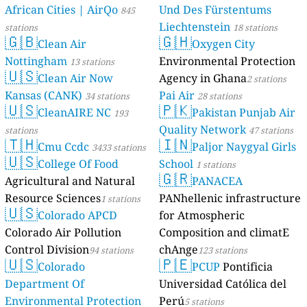
African Cities | AirQo
Und Des Fürstentums
845
Liechtenstein
stations
18 stations
🇬🇧
🇬🇭
Clean Air
Oxygen City
Nottingham
Environmental Protection
13 stations
🇺🇸
Clean Air Now
Agency in Ghana
2 stations
Kansas (CANK)
Pai Air
34 stations
28 stations
🇺🇸
🇵🇰
CleanAIRE NC
Pakistan Punjab Air
193
Quality Network
stations
47 stations
🇹🇭
🇮🇳
Cmu Ccdc
Paljor Naygyal Girls
3433 stations
🇺🇸
College Of Food
School
1 stations
🇬🇷
Agricultural and Natural
PANACEA
Resource Sciences
PANhellenic infrastructure
1 stations
🇺🇸
Colorado APCD
for Atmospheric
Colorado Air Pollution
Composition and climatE
Control Division
chAnge
94 stations
123 stations
🇺🇸
🇵🇪
Colorado
PCUP
Pontificia
Department Of
Universidad Católica del
Environmental Protection
Perú
5 stations