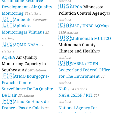
Sustainable Resource
stations
🇺🇸
Development - Air Quality
MPCA
Minnesota
Monitoring
Pollution Control Agency
66 stations
33
🇬🇹
Ambente
4 stations
stations
🇱🇹
🇨🇦
Aplinkos
MSC / UNBC AQMap
Monitoringas Vilniaus
22
1110 stations
🇺🇸
Multnomah MULTCO
stations
🇺🇸
AQMD NASA
Multnomah County
69
Climate and Health
stations
20
AQSEA
Air Quality
stations
🇨🇭
Monitoring Capacity in
NABEL / FOEN -
Southeast Asia
Switzerland Federal Office
85 stations
🇫🇷
ATMO Bourgogne-
For The Environment
14
Franche-Comté -
stations
Surveillance De La Qualite
Nafas
84 stations
De L’air
NASA CSESP / RTI
23 stations
207
🇫🇷
Atmo En Hauts-de-
stations
France - Pas-de-Calais
National Agency For
38