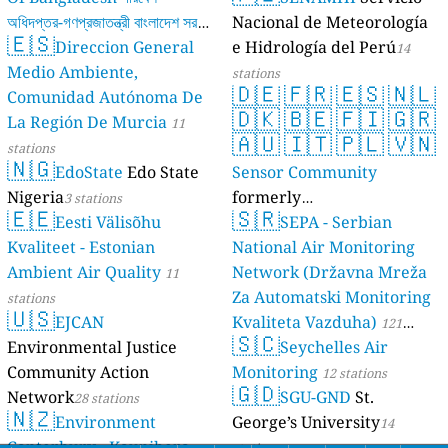
অধিদপ্তর-গণপ্রজাতন্ত্রী বাংলাদেশ সরকার
Nacional de Meteorología
🇪🇸
Direccion General
e Hidrología del Perú
17 stations
14
Medio Ambiente,
stations
🇩🇪
🇫🇷
🇪🇸
🇳🇱
Comunidad Autónoma De
🇩🇰
🇧🇪
🇫🇮
🇬🇷
La Región De Murcia
11
🇦🇺
🇮🇹
🇵🇱
🇻🇳
stations
🇳🇬
EdoState
Edo State
Sensor Community
Nigeria
formerly
3 stations
🇪🇪
🇸🇷
Eesti Välisõhu
luftdaten.info
SEPA - Serbian
35809 stations
Kvaliteet - Estonian
National Air Monitoring
Ambient Air Quality
Network (Državna Mreža
11
Za Automatski Monitoring
stations
🇺🇸
EJCAN
Kvaliteta Vazduha)
121
🇸🇨
Environmental Justice
Seychelles Air
stations
Community Action
Monitoring
12 stations
🇬🇩
Network
SGU-GND
St.
28 stations
🇳🇿
Environment
George’s University
14
Canterbury - Kaunihera
stations