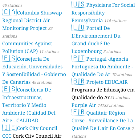
🇺🇸
Physicians For Social
46 stations
🇨🇦
Columbia Shuswap
Responsibility
Regional District Air
Pennsylvania
114 stations
🇱🇺
Monitoring Project
Portail De
35
L'Environnement Du
stations
Communities Against
Grand-duché De
Pollution (CAP)
Luxembourg
11 stations
5 stations
🇪🇸
🇵🇹
Consejería De
Portugal -Agencia
Educación, Universidades
Portuguesa Do Ambiente -
Y Sostenibilidad - Gobierno
Qualidade Do Ar
70 stations
🇧🇷
De Canarias
Projeto EDUC.AIR
49 stations
🇪🇸
Conselleria De
Programa de Educação em
Infraestructuras,
Qualidade do Ar
31 stations
Territorio Y Medio
Purple Air
74182 stations
🇫🇷
Ambiente (Calidad Del
Qualitair Région
Aire - CALIDAD
Corse - Surveillance De La
🇮🇪
AMBIENTAL)
Cork City Council
Qualité De L'air En Corse
23 stations
7
CCC
Cork City Council Air
stations