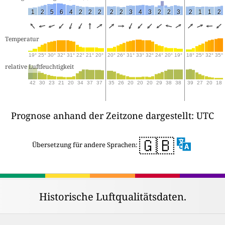
1
2
5
6
4
2
2
2
2
2
3
4
3
2
2
3
2
1
1
2
Temperatur
19°
25°
30°
32°
31°
22°
21°
20°
20°
26°
31°
33°
32°
24°
20°
19°
18°
25°
32°
35°
relative Luftfeuchtigkeit
42
30
23
21
20
34
37
37
35
26
20
20
20
29
38
38
39
27
20
18
Prognose anhand der Zeitzone dargestellt: UTC
🇬🇧
Übersetzung für andere Sprachen:
Historische Luftqualitätsdaten.