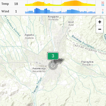
32
18
Temp
16
7
1
Wind
0
+
−