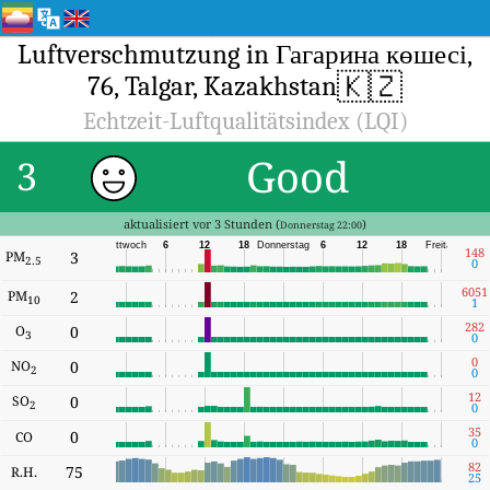
Luftverschmutzung in Гагарина көшесі,
🇰🇿
76, Talgar, Kazakhstan
Echtzeit-Luftqualitätsindex (LQI)
Good
3
aktualisiert vor 3 Stunden (
)
Donnerstag 22:00
Mittwoch
6
12
18
Donnerstag
6
12
18
Freitag
148
PM
3
2.5
0
6051
PM
2
10
1
282
O
0
3
0
0
NO
0
2
0
12
SO
0
2
0
35
0
CO
0
82
75
R.H.
25