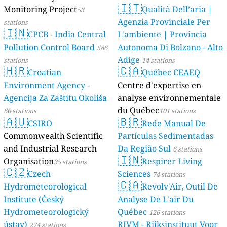
🇮🇹
Monitoring Project
Qualità Dell’aria |
53
Agenzia Provinciale Per
stations
🇮🇳
CPCB - India Central
L'ambiente | Provincia
Pollution Control Board
Autonoma Di Bolzano - Alto
586
Adige
stations
14 stations
🇭🇷
🇨🇦
Croatian
Québec CEAEQ
Environment Agency -
Centre d'expertise en
Agencija Za Zaštitu Okoliša
analyse environnementale
du Québec
66 stations
101 stations
🇦🇺
🇧🇷
CSIRO
Rede Manual De
Commonwealth Scientific
Partículas Sedimentadas
and Industrial Research
Da Região Sul
6 stations
🇮🇳
Organisation
Respirer Living
35 stations
🇨🇿
Czech
Sciences
74 stations
🇨🇦
Hydrometeorological
Revolv'Air, Outil De
Institute (Český
Analyse De L'air Du
Hydrometeorologický
Québec
126 stations
ústav)
RIVM - Rijksinstituut Voor
274 stations