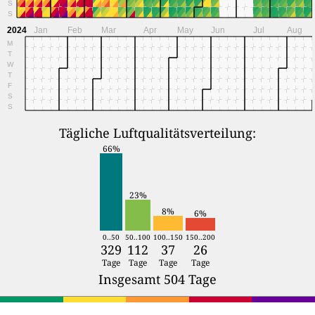
S
S
2024
Jan
Feb
Mar
Apr
May
Jun
Jul
Aug
M
T
W
T
F
S
S
Tägliche Luftqualitätsverteilung:
66%
23%
8%
6%
0..50
50..100
100..150
150..200
329
112
37
26
Tage
Tage
Tage
Tage
Insgesamt 504 Tage