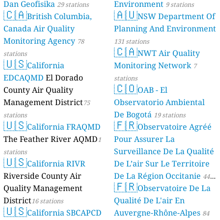
Dan Geofisika
Environment
29 stations
9 stations
🇨🇦
🇦🇺
British Columbia,
NSW Department Of
Canada Air Quality
Planning And Environment
Monitoring Agency
78
131 stations
🇨🇦
NWT Air Quality
stations
🇺🇸
California
Monitoring Network
7
EDCAQMD
El Dorado
stations
🇨🇴
County Air Quality
OAB - El
Management District
Observatorio Ambiental
75
De Bogotá
stations
19 stations
🇺🇸
🇫🇷
California FRAQMD
Observatoire Agréé
The Feather River AQMD
Pour Assurer La
1
Surveillance De La Qualité
stations
🇺🇸
California RIVR
De L’air Sur Le Territoire
Riverside County Air
De La Région Occitanie
44
🇫🇷
Quality Management
Observatoire De La
stations
District
Qualité De L'air En
16 stations
🇺🇸
California SBCAPCD
Auvergne-Rhône-Alpes
84