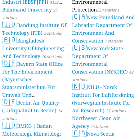
Industri (BBSPJPPI)
Environmental
4152
Balamand University
Protection
stations
25
229 stations
🇨🇦
New Foundland And
stations
🇮🇩
Bandung Institute Of
Labrador Department Of
Technology (ITB)
Environment And
2 stations
🇧🇩
Bangladesh
Conservation
7 stations
🇺🇸
University Of Engineering
New York State
And Technology
Department Of
10 stations
🇩🇪
Bayern State Office
Environmental
For The Environment
Conservation (NYSDEC)
42
(Bayerisches
stations
🇳🇴
Staatsministerium Für
NILU - Norsk
Umwelt Und
Institutt For Luftforskning
🇩🇪
Berlin Air Quality -
Verbraucherschutz) - LfU
(Norwegian Institute For
(Luftqualität In Berlin)
Air Research)
46 stations
14
77 stations
Northwest Clean Air
stations
🇮🇩
BMKG | Badan
Agency
7 stations
🇨🇦
Meteorologi, Klimatologi
Nova Scotia