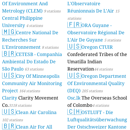
Of Environment And
L'Observatoire
Metrology (CLEM)
Réunionnais De L’Air
9 stations
15
Central Philippine
stations
🇫🇷
University
ORA Guyane -
4 stations
🇲🇬
Centre National De
Observatoire Régional De
Recherches Sur
L'Air De Guyane
5 stations
🇺🇸
L'Environnement
Oregon CTUIR
8 stations
🇧🇷
CETESB - Companhia
Confederated Tribes of the
Ambiental Do Estado De
Umatilla Indian
São Paulo
Reservation
63 stations
44 stations
🇺🇸
🇺🇸
City Of Minneapolis
Oregon Department
Community Air Monitoring
Of Environmental Quality
Project
(DEQ)
164 stations
205 stations
Clarity
Clarity Movement
Osc.lk
The Overseas School
Co.
of Colombo
3118 stations
4 stations
🇺🇸
🇨🇭
Clean Air Carolina
OSTLUFT - Die
Luftqualitätsüberwachung
102 stations
🇧🇷
Clean Air For All
Der Ostschweizer Kantone