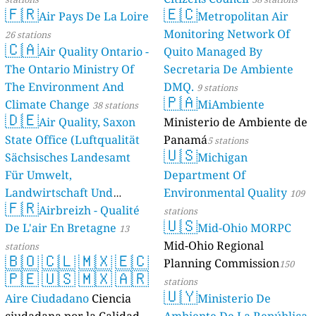
🇫🇷
🇪🇨
Air Pays De La Loire
Metropolitan Air
Monitoring Network Of
26 stations
🇨🇦
Air Quality Ontario -
Quito Managed By
The Ontario Ministry Of
Secretaria De Ambiente
The Environment And
DMQ.
9 stations
🇵🇦
Climate Change
MiAmbiente
38 stations
🇩🇪
Air Quality, Saxon
Ministerio de Ambiente de
State Office (Luftqualität
Panamá
5 stations
🇺🇸
Sächsisches Landesamt
Michigan
Für Umwelt,
Department Of
Landwirtschaft Und
Environmental Quality
109
🇫🇷
Geologie)
Airbreizh - Qualité
50 stations
stations
🇺🇸
De L'air En Bretagne
Mid-Ohio MORPC
13
Mid-Ohio Regional
stations
🇧🇴
🇨🇱
🇲🇽
🇪🇨
Planning Commission
150
🇵🇪
🇺🇸
🇲🇽
🇦🇷
stations
🇺🇾
Aire Ciudadano
Ciencia
Ministerio De
ciudadana por la Calidad
Ambiente De La República