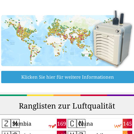
Klicken Sie hier für weitere Informationen
Ranglisten zur Luftqualität
🇿🇲
🇨🇳
169
145
Sambia
China