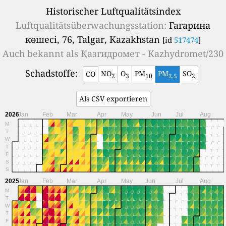
Historischer Luftqualitätsindex
Luftqualitätsüberwachungsstation:
Гагарина
көшесі, 76, Talgar, Kazakhstan
[id
517474
]
Auch bekannt als
Қазгидромет - Kazhydromet/230
Schadstoffe:
NO
O
PM
PM
SO
CO
2
3
10
2.5
2
Als CSV exportieren
2026
Jan
Feb
Mar
Apr
May
Jun
Jul
Aug
M
T
W
T
F
S
S
2025
Jan
Feb
Mar
Apr
May
Jun
Jul
Aug
M
T
W
T
F