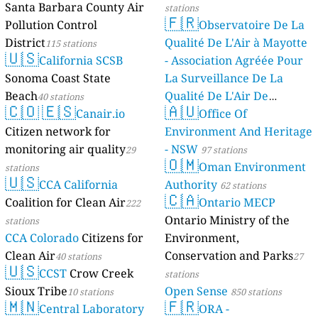
Santa Barbara County Air
stations
🇫🇷
Pollution Control
Observatoire De La
District
Qualité De L'Air à Mayotte
115 stations
🇺🇸
California SCSB
- Association Agréée Pour
Sonoma Coast State
La Surveillance De La
Beach
Qualité De L'Air De
40 stations
🇨🇴
🇪🇸
🇦🇺
Canair.io
Mayotte
Office Of
4 stations
Citizen network for
Environment And Heritage
monitoring air quality
- NSW
29
97 stations
🇴🇲
Oman Environment
stations
🇺🇸
CCA California
Authority
62 stations
🇨🇦
Coalition for Clean Air
Ontario MECP
222
Ontario Ministry of the
stations
CCA Colorado
Citizens for
Environment,
Clean Air
Conservation and Parks
40 stations
27
🇺🇸
CCST
Crow Creek
stations
Sioux Tribe
Open Sense
10 stations
850 stations
🇲🇳
🇫🇷
Central Laboratory
ORA -