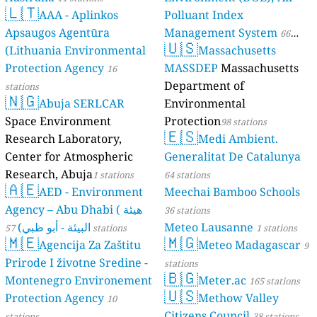
🇱🇹
AAA - Aplinkos
Polluant Index
Apsaugos Agentūra
Management System
66
🇺🇸
(Lithuania Environmental
Massachusetts
stations
Protection Agency
MASSDEP
Massachusetts
16
Department of
stations
🇳🇬
Abuja SERLCAR
Environmental
Space Environment
Protection
98 stations
🇪🇸
Research Laboratory,
Medi Ambient.
Center for Atmospheric
Generalitat De Catalunya
Research, Abuja
1 stations
64 stations
🇦🇪
AED - Environment
Meechai Bamboo Schools
Agency – Abu Dhabi ( هيئة
36 stations
البيئة - أبو ظبي)
Meteo Lausanne
57 stations
1 stations
🇲🇪
🇲🇬
Agencija Za Zaštitu
Meteo Madagascar
9
Prirode I životne Sredine -
stations
🇧🇬
Montenegro Environement
Meter.ac
165 stations
🇺🇸
Protection Agency
Methow Valley
10
Citizens Council
stations
38 stations