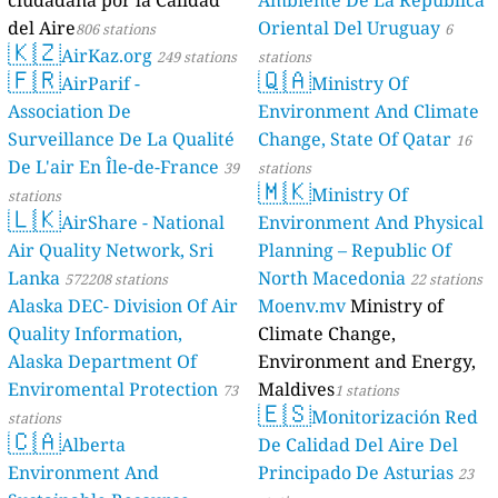
del Aire
Oriental Del Uruguay
806 stations
6
🇰🇿
AirKaz.org
249 stations
stations
🇫🇷
🇶🇦
AirParif -
Ministry Of
Association De
Environment And Climate
Surveillance De La Qualité
Change, State Of Qatar
16
De L'air En Île-de-France
39
stations
🇲🇰
Ministry Of
stations
🇱🇰
AirShare - National
Environment And Physical
Air Quality Network, Sri
Planning – Republic Of
Lanka
North Macedonia
572208 stations
22 stations
Alaska DEC- Division Of Air
Moenv.mv
Ministry of
Quality Information,
Climate Change,
Alaska Department Of
Environment and Energy,
Enviromental Protection
Maldives
73
1 stations
🇪🇸
Monitorización Red
stations
🇨🇦
Alberta
De Calidad Del Aire Del
Environment And
Principado De Asturias
23