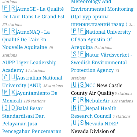
Meteorology And
stations
🇫🇷
AtmoGE - La Qualité
Environmental Monitoring
De L’air Dans Le Grand Est
(Цаг уур орчны
шинжилгээний газар )
50 stations
21
🇫🇷
🇵🇪
AtmoNAQ - La
National University
stations
Qualité De L’air En
Of San Agustin Of
Nouvelle Aquitaine
Arequipa
46
0 stations
🇸🇪
Natur Vårdsverket -
stations
AUPP Liger Leadership
Swedish Environmental
Academy
Protection Agency
14 stations
71
🇦🇺
Australian National
stations
🇺🇸
University (ANU)
NCC
New Castle
38 stations
🇲🇽
Ayuntamiento De
County Air Quality
5 stations
🇫🇷
Mexicali
NebuleAir
120 stations
192 stations
🇮🇩
🇳🇵
Balai Besar
Nepal Health
Standardisasi Dan
Research Council
7 stations
🇺🇸
Pelayanan Jasa
Nevada NDEP
Pencegahan Pencemaran
Nevada Division of