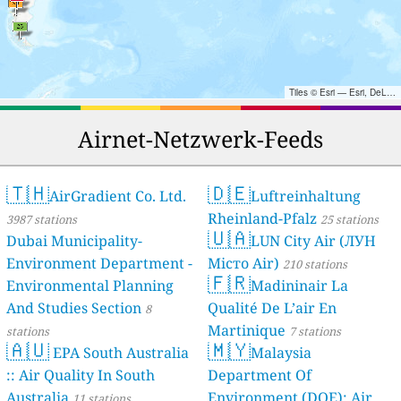
Tiles © Esri — Esri, DeLorme, NAVTEQ, TomTom, Intermap, iPC, USGS, FAO, NPS, NRCAN, GeoBase, Kadaster NL, Ordnance Survey, Esri Japan, METI, Esri China (Hong Kong), and the GIS User Community
Airnet-Netzwerk-Feeds
🇹🇭
🇩🇪
AirGradient Co. Ltd.
Luftreinhaltung
Rheinland-Pfalz
3987 stations
25 stations
🇺🇦
Dubai Municipality-
LUN City Air (ЛУН
Environment Department -
Місто Air)
210 stations
🇫🇷
Environmental Planning
Madininair La
And Studies Section
Qualité De L’air En
8
Martinique
stations
7 stations
🇦🇺
🇲🇾
EPA South Australia
Malaysia
:: Air Quality In South
Department Of
Australia
Environment (DOE); Air
11 stations