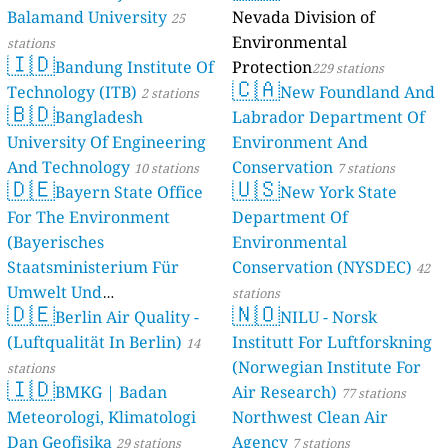
Balamand University
Nevada Division of
stations
25
Environmental
stations
🇮🇩
Bandung Institute Of
Protection
229 stations
🇨🇦
Technology (ITB)
New Foundland And
2 stations
🇧🇩
Bangladesh
Labrador Department Of
University Of Engineering
Environment And
And Technology
Conservation
10 stations
7 stations
🇩🇪
🇺🇸
Bayern State Office
New York State
For The Environment
Department Of
(Bayerisches
Environmental
Staatsministerium Für
Conservation (NYSDEC)
42
Umwelt Und
stations
🇩🇪
🇳🇴
Berlin Air Quality -
Verbraucherschutz) - LfU
NILU - Norsk
(Luftqualität In Berlin)
Institutt For Luftforskning
46 stations
14
(Norwegian Institute For
stations
🇮🇩
BMKG | Badan
Air Research)
77 stations
Meteorologi, Klimatologi
Northwest Clean Air
Dan Geofisika
Agency
29 stations
7 stations