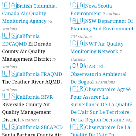
🇨🇦
🇨🇦
British Columbia,
Nova Scotia
Canada Air Quality
Environment
9 stations
🇦🇺
Monitoring Agency
NSW Department Of
78
Planning And Environment
stations
🇺🇸
California
131 stations
🇨🇦
EDCAQMD
El Dorado
NWT Air Quality
County Air Quality
Monitoring Network
7
Management District
75
stations
🇨🇴
OAB - El
stations
🇺🇸
California FRAQMD
Observatorio Ambiental
The Feather River AQMD
De Bogotá
1
19 stations
🇫🇷
Observatoire Agréé
stations
🇺🇸
California RIVR
Pour Assurer La
Riverside County Air
Surveillance De La Qualité
Quality Management
De L’air Sur Le Territoire
District
De La Région Occitanie
16 stations
44
🇺🇸
🇫🇷
California SBCAPCD
Observatoire De La
stations
Santa Barbara County Air
Qualité De L'air En