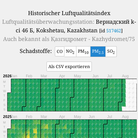
Historischer Luftqualitätsindex
Luftqualitätsüberwachungsstation:
Вернадский k-
сі 46 Б, Kokshetau, Kazakhstan
[id
517462
]
Auch bekannt als
Қазгидромет - Kazhydromet/75
Schadstoffe:
NO
PM
PM
SO
CO
2
10
2.5
2
Als CSV exportieren
2026
Jan
Feb
Mar
Apr
May
Jun
Jul
Aug
M
T
W
T
F
S
S
2025
Jan
Feb
Mar
Apr
May
Jun
Jul
Aug
M
T
W
T