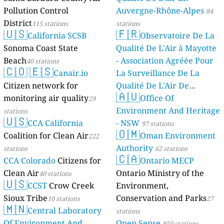
Pollution Control
Auvergne-Rhône-Alpes
84
District
115 stations
stations
🇺🇸
🇫🇷
California SCSB
Observatoire De La
Sonoma Coast State
Qualité De L'Air à Mayotte
Beach
- Association Agréée Pour
40 stations
🇨🇴
🇪🇸
Canair.io
La Surveillance De La
Citizen network for
Qualité De L'Air De
🇦🇺
monitoring air quality
Mayotte
Office Of
29
4 stations
Environment And Heritage
stations
🇺🇸
CCA California
- NSW
97 stations
🇴🇲
Coalition for Clean Air
Oman Environment
222
Authority
stations
62 stations
🇨🇦
CCA Colorado
Citizens for
Ontario MECP
Clean Air
Ontario Ministry of the
40 stations
🇺🇸
CCST
Crow Creek
Environment,
Sioux Tribe
Conservation and Parks
10 stations
27
🇲🇳
Central Laboratory
stations
Of Environment And
Open Sense
850 stations