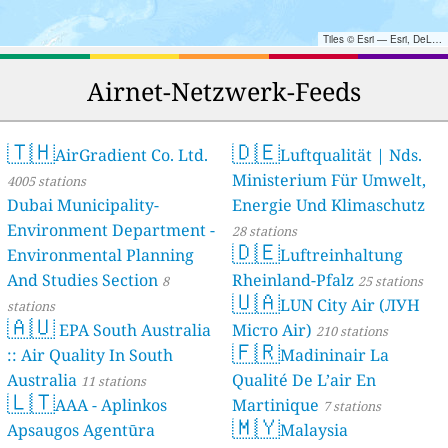
Tiles © Esri — Esri, DeLorme, NAVTEQ, TomTom, Intermap, iPC, USGS, FAO, NPS, NRCAN, GeoBase, Kadaster NL, Ordnance Survey, Esri Japan, METI, Esri China (Hong Kong), and the GIS User Community
Airnet-Netzwerk-Feeds
🇹🇭
🇩🇪
AirGradient Co. Ltd.
Luftqualität | Nds.
Ministerium Für Umwelt,
4005 stations
Dubai Municipality-
Energie Und Klimaschutz
Environment Department -
28 stations
🇩🇪
Environmental Planning
Luftreinhaltung
And Studies Section
Rheinland-Pfalz
8
25 stations
🇺🇦
LUN City Air (ЛУН
stations
🇦🇺
EPA South Australia
Місто Air)
210 stations
🇫🇷
:: Air Quality In South
Madininair La
Australia
Qualité De L’air En
11 stations
🇱🇹
AAA - Aplinkos
Martinique
7 stations
🇲🇾
Apsaugos Agentūra
Malaysia