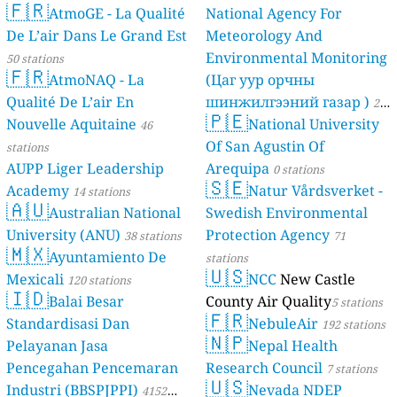
🇫🇷
AtmoGE - La Qualité
National Agency For
De L’air Dans Le Grand Est
Meteorology And
Environmental Monitoring
50 stations
🇫🇷
AtmoNAQ - La
(Цаг уур орчны
Qualité De L’air En
шинжилгээний газар )
21
🇵🇪
Nouvelle Aquitaine
National University
46
stations
Of San Agustin Of
stations
AUPP Liger Leadership
Arequipa
0 stations
🇸🇪
Academy
Natur Vårdsverket -
14 stations
🇦🇺
Australian National
Swedish Environmental
University (ANU)
Protection Agency
38 stations
71
🇲🇽
Ayuntamiento De
stations
🇺🇸
Mexicali
NCC
New Castle
120 stations
🇮🇩
Balai Besar
County Air Quality
5 stations
🇫🇷
Standardisasi Dan
NebuleAir
192 stations
🇳🇵
Pelayanan Jasa
Nepal Health
Pencegahan Pencemaran
Research Council
7 stations
🇺🇸
Industri (BBSPJPPI)
Nevada NDEP
4152