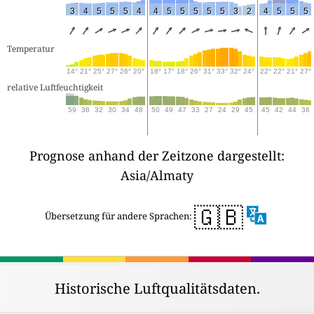
3
4
5
5
5
4
4
5
5
5
5
5
3
2
4
5
5
5
Temperatur
14°
21°
25°
27°
26°
20°
18°
17°
18°
26°
31°
33°
32°
24°
22°
22°
21°
27°
relative Luftfeuchtigkeit
59
38
32
30
34
48
50
49
47
33
27
24
29
45
45
42
44
36
Prognose anhand der Zeitzone dargestellt:
Asia/Almaty
🇬🇧
Übersetzung für andere Sprachen:
Historische Luftqualitätsdaten.