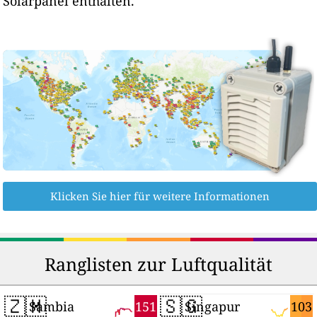
Solarpanel enthalten.
Klicken Sie hier für weitere Informationen
Ranglisten zur Luftqualität
🇿🇲
🇸🇬
151
103
Sambia
Singapur