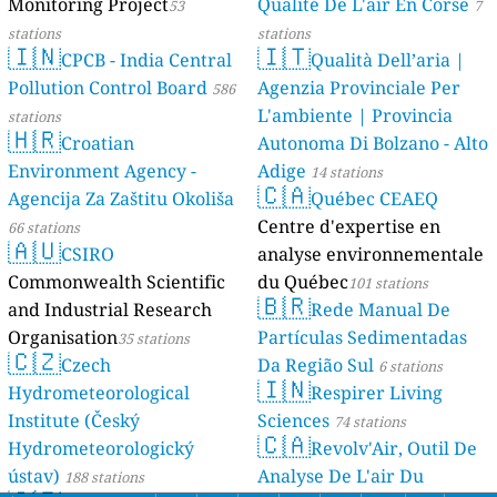
Monitoring Project
Qualité De L'air En Corse
53
7
stations
stations
🇮🇳
🇮🇹
CPCB - India Central
Qualità Dell’aria |
Pollution Control Board
Agenzia Provinciale Per
586
L'ambiente | Provincia
stations
🇭🇷
Croatian
Autonoma Di Bolzano - Alto
Environment Agency -
Adige
14 stations
🇨🇦
Agencija Za Zaštitu Okoliša
Québec CEAEQ
Centre d'expertise en
66 stations
🇦🇺
CSIRO
analyse environnementale
Commonwealth Scientific
du Québec
101 stations
🇧🇷
and Industrial Research
Rede Manual De
Organisation
Partículas Sedimentadas
35 stations
🇨🇿
Czech
Da Região Sul
6 stations
🇮🇳
Hydrometeorological
Respirer Living
Institute (Český
Sciences
74 stations
🇨🇦
Hydrometeorologický
Revolv'Air, Outil De
ústav)
Analyse De L'air Du
188 stations