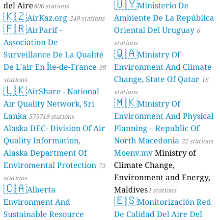
🇺🇾
del Aire
Ministerio De
806 stations
🇰🇿
AirKaz.org
Ambiente De La República
249 stations
🇫🇷
AirParif -
Oriental Del Uruguay
6
Association De
stations
🇶🇦
Surveillance De La Qualité
Ministry Of
De L'air En Île-de-France
Environment And Climate
39
Change, State Of Qatar
stations
16
🇱🇰
AirShare - National
stations
🇲🇰
Air Quality Network, Sri
Ministry Of
Lanka
Environment And Physical
575719 stations
Alaska DEC- Division Of Air
Planning – Republic Of
Quality Information,
North Macedonia
22 stations
Alaska Department Of
Moenv.mv
Ministry of
Enviromental Protection
Climate Change,
73
Environment and Energy,
stations
🇨🇦
Alberta
Maldives
1 stations
🇪🇸
Environment And
Monitorización Red
Sustainable Resource
De Calidad Del Aire Del