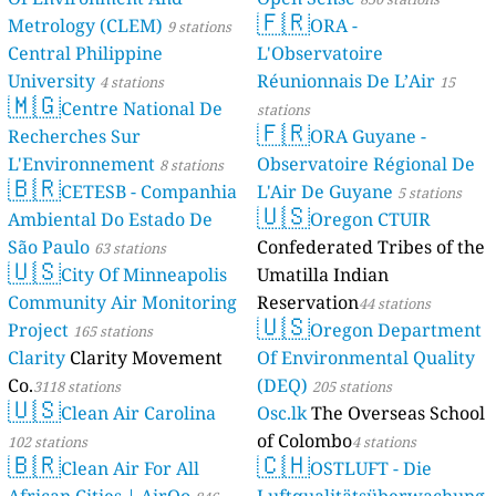
🇫🇷
Metrology (CLEM)
ORA -
9 stations
Central Philippine
L'Observatoire
University
Réunionnais De L’Air
4 stations
15
🇲🇬
Centre National De
stations
🇫🇷
Recherches Sur
ORA Guyane -
L'Environnement
Observatoire Régional De
8 stations
🇧🇷
CETESB - Companhia
L'Air De Guyane
5 stations
🇺🇸
Ambiental Do Estado De
Oregon CTUIR
São Paulo
Confederated Tribes of the
63 stations
🇺🇸
City Of Minneapolis
Umatilla Indian
Community Air Monitoring
Reservation
44 stations
🇺🇸
Project
Oregon Department
165 stations
Clarity
Clarity Movement
Of Environmental Quality
Co.
(DEQ)
3118 stations
205 stations
🇺🇸
Clean Air Carolina
Osc.lk
The Overseas School
of Colombo
102 stations
4 stations
🇧🇷
🇨🇭
Clean Air For All
OSTLUFT - Die
African Cities | AirQo
Luftqualitätsüberwachung