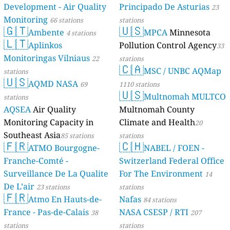
Development - Air Quality
Principado De Asturias
23
Monitoring
66 stations
stations
🇬🇹
🇺🇸
Ambente
MPCA
Minnesota
4 stations
🇱🇹
Aplinkos
Pollution Control Agency
33
Monitoringas Vilniaus
22
stations
🇨🇦
MSC / UNBC AQMap
stations
🇺🇸
AQMD NASA
69
1110 stations
🇺🇸
Multnomah MULTCO
stations
AQSEA
Air Quality
Multnomah County
Monitoring Capacity in
Climate and Health
20
Southeast Asia
85 stations
stations
🇫🇷
🇨🇭
ATMO Bourgogne-
NABEL / FOEN -
Franche-Comté -
Switzerland Federal Office
Surveillance De La Qualite
For The Environment
14
De L’air
23 stations
stations
🇫🇷
Atmo En Hauts-de-
Nafas
84 stations
France - Pas-de-Calais
NASA CSESP / RTI
38
207
stations
stations