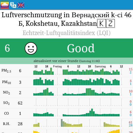
Luftverschmutzung in Вернадский k-сі 46
🇰🇿
Б, Kokshetau, Kazakhstan
Echtzeit-Luftqualitätsindex (LQI)
Good
6
aktualisiert vor einer Stunde (
)
Samstag 11:00
12
18
Freitag
6
12
18
Samstag
6
12
15
PM
6
2.5
2
4
PM
3
10
1
10
NO
2
2
1
0
SO
62
2
0
6
1
CO
0
61
28
R.H.
28
29