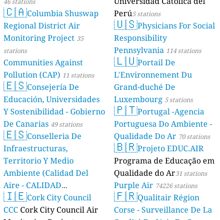
Universidad Católica del
46 stations
🇨🇦
Columbia Shuswap
Perú
5 stations
🇺🇸
Regional District Air
Physicians For Social
Monitoring Project
Responsibility
35
Pennsylvania
stations
114 stations
🇱🇺
Communities Against
Portail De
Pollution (CAP)
L'Environnement Du
11 stations
🇪🇸
Consejería De
Grand-duché De
Educación, Universidades
Luxembourg
5 stations
🇵🇹
Y Sostenibilidad - Gobierno
Portugal -Agencia
De Canarias
Portuguesa Do Ambiente -
49 stations
🇪🇸
Conselleria De
Qualidade Do Ar
70 stations
🇧🇷
Infraestructuras,
Projeto EDUC.AIR
Territorio Y Medio
Programa de Educação em
Ambiente (Calidad Del
Qualidade do Ar
31 stations
Aire - CALIDAD
Purple Air
74226 stations
🇮🇪
🇫🇷
AMBIENTAL)
Cork City Council
Qualitair Région
23 stations
CCC
Cork City Council Air
Corse - Surveillance De La