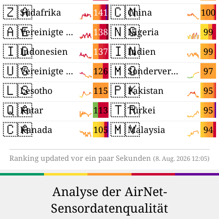
🇿🇦
🇨🇳
141
100
Südafrika
China
🇦🇪
🇳🇬
138
99
Vereinigte Arabische Emirate
Nigeria
🇮🇩
🇮🇳
137
99
Indonesien
Indien
🇺🇸
🇲🇴
126
97
Vereinigte Staaten
Sonderverwaltungsregion Macau
🇱🇸
🇵🇰
115
95
Lesotho
Pakistan
🇶🇦
🇹🇷
113
95
Katar
Türkei
🇨🇦
🇲🇾
105
94
Kanada
Malaysia
Ranking updated vor ein paar Sekunden
(8. Aug. 2026 12:05)
Analyse der AirNet-
Sensordatenqualität