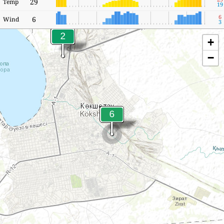
29
Temp
19
6
6
Wind
3
+
−