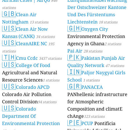
846
Der Ostschweizer Kantone
stations
🇬🇧
Clean Air
Und Des Fürstentums
Nottingham
Liechtenstein
13 stations
18 stations
🇺🇸
🇬🇭
Clean Air Now
Oxygen City
Kansas (CANK)
Environmental Protection
34 stations
🇺🇸
CleanAIRE NC
Agency in Ghana
195
2 stations
Pai Air
stations
28 stations
🇹🇭
🇵🇰
Cmu Ccdc
Pakistan Punjab Air
3437 stations
🇺🇸
College Of Food
Quality Network
47 stations
🇮🇳
Agricultural and Natural
Paljor Naygyal Girls
Resource Sciences
School
1 stations
1 stations
🇺🇸
🇬🇷
Colorado APCD
PANACEA
Colorado Air Pollution
PANhellenic infrastructure
Control Division
for Atmospheric
94 stations
🇺🇸
Colorado
Composition and climatE
Department Of
chAnge
123 stations
🇵🇪
Environmental Protection
PCUP
Pontificia