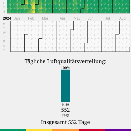
F
S
S
2024
Jan
Feb
Mar
Apr
May
Jun
Jul
Aug
M
T
W
T
F
S
S
Tägliche Luftqualitätsverteilung:
100%
0..50
552
Tage
Insgesamt 552 Tage