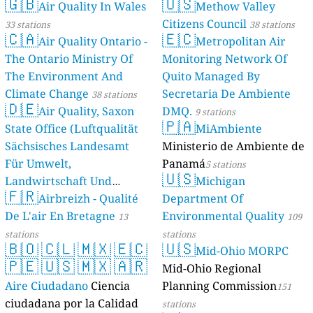
🇬🇧
🇺🇸
Air Quality In Wales
Methow Valley
Citizens Council
33 stations
38 stations
🇨🇦
🇪🇨
Air Quality Ontario -
Metropolitan Air
The Ontario Ministry Of
Monitoring Network Of
The Environment And
Quito Managed By
Climate Change
Secretaria De Ambiente
38 stations
🇩🇪
Air Quality, Saxon
DMQ.
9 stations
🇵🇦
State Office (Luftqualität
MiAmbiente
Sächsisches Landesamt
Ministerio de Ambiente de
Für Umwelt,
Panamá
5 stations
🇺🇸
Landwirtschaft Und
Michigan
🇫🇷
Geologie)
Airbreizh - Qualité
Department Of
50 stations
De L'air En Bretagne
Environmental Quality
13
109
stations
stations
🇧🇴
🇨🇱
🇲🇽
🇪🇨
🇺🇸
Mid-Ohio MORPC
🇵🇪
🇺🇸
🇲🇽
🇦🇷
Mid-Ohio Regional
Aire Ciudadano
Ciencia
Planning Commission
151
ciudadana por la Calidad
stations