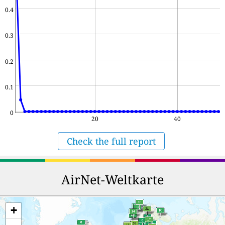
0.4
0.3
0.2
0.1
0
20
40
Check the full report
AirNet-Weltkarte
+