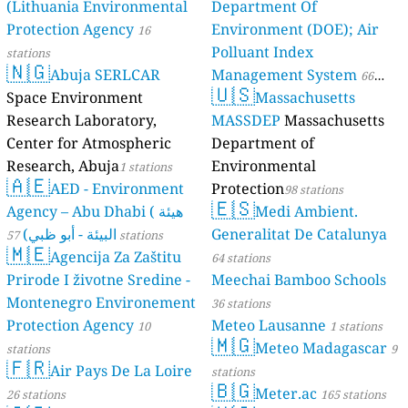
(Lithuania Environmental
Department Of
Protection Agency
Environment (DOE); Air
16
Polluant Index
stations
🇳🇬
Abuja SERLCAR
Management System
66
🇺🇸
Space Environment
Massachusetts
stations
Research Laboratory,
MASSDEP
Massachusetts
Center for Atmospheric
Department of
Research, Abuja
Environmental
1 stations
🇦🇪
AED - Environment
Protection
98 stations
🇪🇸
Agency – Abu Dhabi ( هيئة
Medi Ambient.
البيئة - أبو ظبي)
Generalitat De Catalunya
57 stations
🇲🇪
Agencija Za Zaštitu
64 stations
Prirode I životne Sredine -
Meechai Bamboo Schools
Montenegro Environement
36 stations
Protection Agency
Meteo Lausanne
10
1 stations
🇲🇬
Meteo Madagascar
stations
9
🇫🇷
Air Pays De La Loire
stations
🇧🇬
Meter.ac
26 stations
165 stations