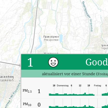
1
Good
aktualisiert vor einer Stunde (
Freita
18
Donnerstag
6
12
18
Freitag
6
1
PM
2.5
0
PM
10