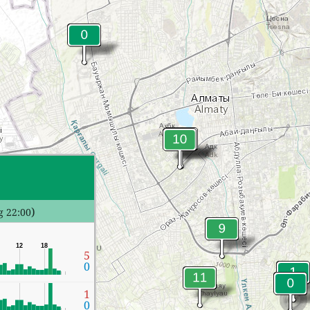
)
g 22:00
12
18
5
0
1
0