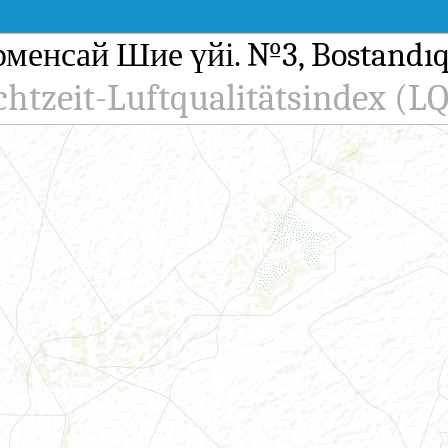
менсай Шие үйі. №3, Bostandıq 
chtzeit-Luftqualitätsindex (LQ