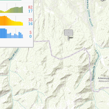
82
17
35
16
5
0