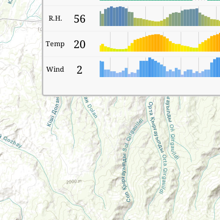
56
R.H.
20
Temp
2
Wind