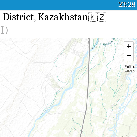
23:28
District, Kazakhstan
🇰🇿
I)
+
−