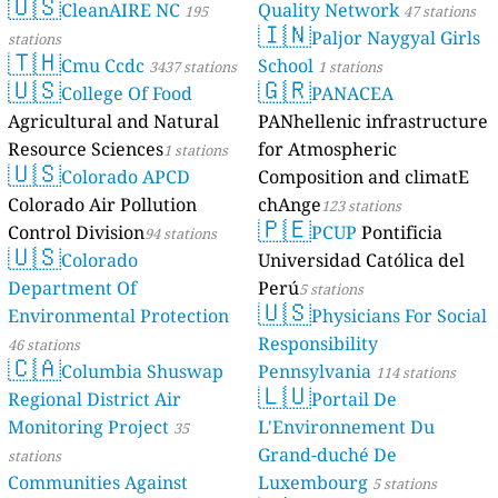
🇺🇸
CleanAIRE NC
Quality Network
195
47 stations
🇮🇳
Paljor Naygyal Girls
stations
🇹🇭
Cmu Ccdc
School
3437 stations
1 stations
🇺🇸
🇬🇷
College Of Food
PANACEA
Agricultural and Natural
PANhellenic infrastructure
Resource Sciences
for Atmospheric
1 stations
🇺🇸
Colorado APCD
Composition and climatE
Colorado Air Pollution
chAnge
123 stations
🇵🇪
Control Division
PCUP
Pontificia
94 stations
🇺🇸
Colorado
Universidad Católica del
Department Of
Perú
5 stations
🇺🇸
Environmental Protection
Physicians For Social
Responsibility
46 stations
🇨🇦
Columbia Shuswap
Pennsylvania
114 stations
🇱🇺
Regional District Air
Portail De
Monitoring Project
L'Environnement Du
35
Grand-duché De
stations
Communities Against
Luxembourg
5 stations