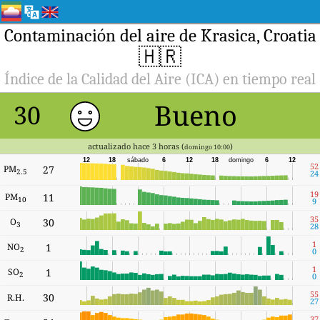
Contaminación del aire de Krasica, Croatia
🇭🇷
Índice de la Calidad del Aire (ICA) en tiempo real
Bueno
30
actualizado hace 3 horas (
)
domingo 10:00
12
18
sábado
6
12
18
domingo
6
12
52
PM
27
2.5
24
19
PM
11
10
9
35
O
30
3
28
1
NO
1
2
0
1
SO
1
2
0
55
30
R.H.
27
37