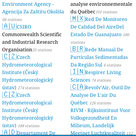
Environment Agency -
analyse environnementale
Agencija Za Zaštitu Okoliša
du Québec
101 stations
🇲🇽
Red De Monitoreo
66 stations
🇦🇺
CSIRO
De Calidad Del AireDel
Commonwealth Scientific
Estado De Guanajuato
180
and Industrial Research
stations
🇧🇷
Organisation
Rede Manual De
35 stations
🇨🇿
Czech
Partículas Sedimentadas
Hydrometeorological
Da Região Sul
6 stations
🇮🇳
Institute (Český
Respirer Living
Hydrometeorologický
Sciences
74 stations
🇨🇦
ústav)
Revolv'Air, Outil De
274 stations
🇨🇿
Czech
Analyse De L'air Du
Hydrometeorological
Québec
126 stations
Institute (Český
RIVM - Rijksinstituut Voor
Hydrometeorologický
Volksgezondheid En
ústav)
Milieum, Landelijk
188 stations
🇦🇩
Departament De
Meetnet Luchtkwaliteit
112