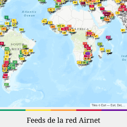
Tiles © Esri — Esri, DeLorme, NAVTEQ, TomTom, Intermap, iPC, USGS, FAO, NPS, NRCAN, GeoBase, Kadaster NL, Ordnance Survey, Esri Japan, METI, Esri China (Hong Kong), and the GIS User Community
Feeds de la red Airnet