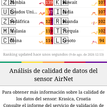
🇿🇲
🇰🇼
139
107
Zambia
Kuwait
🇺🇸
🇮🇳
137
107
Estados Unidos
India
🇿🇦
🇷🇼
127
102
Sudáfrica
Ruanda
🇲🇾
🇹🇷
119
102
Malasia
Turquía
🇨🇳
🇱🇸
114
94
China
Lesoto
Ranking updated hace unos segundos
(9 de ago. de 2026 12:53)
Análisis de calidad de datos del
sensor AirNet
Para obtener más información sobre la calidad de
los datos del sensor:
Krasica, Croatia
Consulte el informe del servicio de validación de