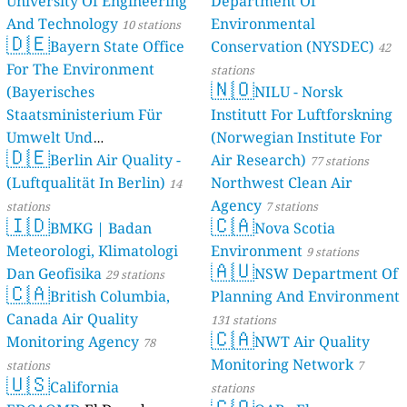
University Of Engineering
Department Of
And Technology
Environmental
10 stations
🇩🇪
Bayern State Office
Conservation (NYSDEC)
42
For The Environment
stations
🇳🇴
(Bayerisches
NILU - Norsk
Staatsministerium Für
Institutt For Luftforskning
Umwelt Und
(Norwegian Institute For
🇩🇪
Berlin Air Quality -
Verbraucherschutz) - LfU
Air Research)
77 stations
(Luftqualität In Berlin)
Northwest Clean Air
46 stations
14
Agency
stations
7 stations
🇮🇩
🇨🇦
BMKG | Badan
Nova Scotia
Meteorologi, Klimatologi
Environment
9 stations
🇦🇺
Dan Geofisika
NSW Department Of
29 stations
🇨🇦
British Columbia,
Planning And Environment
Canada Air Quality
131 stations
🇨🇦
Monitoring Agency
NWT Air Quality
78
Monitoring Network
stations
7
🇺🇸
California
stations
🇨🇴