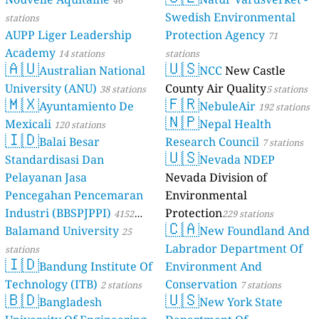
Swedish Environmental
stations
AUPP Liger Leadership
Protection Agency
71
Academy
14 stations
stations
🇦🇺
🇺🇸
Australian National
NCC
New Castle
University (ANU)
County Air Quality
38 stations
5 stations
🇲🇽
🇫🇷
Ayuntamiento De
NebuleAir
192 stations
🇳🇵
Mexicali
Nepal Health
120 stations
🇮🇩
Balai Besar
Research Council
7 stations
🇺🇸
Standardisasi Dan
Nevada NDEP
Pelayanan Jasa
Nevada Division of
Pencegahan Pencemaran
Environmental
Industri (BBSPJPPI)
Protection
4152
229 stations
🇨🇦
Balamand University
New Foundland And
stations
25
Labrador Department Of
stations
🇮🇩
Bandung Institute Of
Environment And
Technology (ITB)
Conservation
2 stations
7 stations
🇧🇩
🇺🇸
Bangladesh
New York State