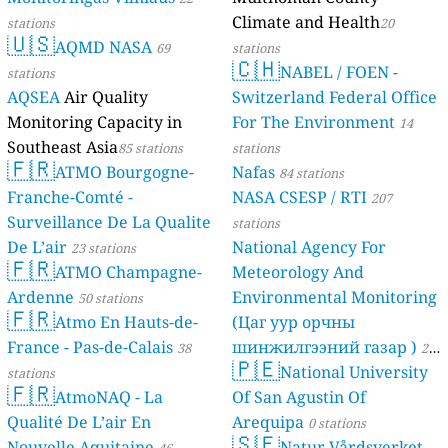
Climate and Health
stations
20
🇺🇸
AQMD NASA
69
stations
🇨🇭
NABEL / FOEN -
stations
AQSEA
Air Quality
Switzerland Federal Office
Monitoring Capacity in
For The Environment
14
Southeast Asia
85 stations
stations
🇫🇷
ATMO Bourgogne-
Nafas
84 stations
Franche-Comté -
NASA CSESP / RTI
207
Surveillance De La Qualite
stations
De L’air
National Agency For
23 stations
🇫🇷
ATMO Champagne-
Meteorology And
Ardenne
Environmental Monitoring
50 stations
🇫🇷
Atmo En Hauts-de-
(Цаг уур орчны
France - Pas-de-Calais
шинжилгээний газар )
38
21
🇵🇪
National University
stations
stations
🇫🇷
AtmoNAQ - La
Of San Agustin Of
Qualité De L’air En
Arequipa
0 stations
🇸🇪
Nouvelle Aquitaine
Natur Vårdsverket -
46