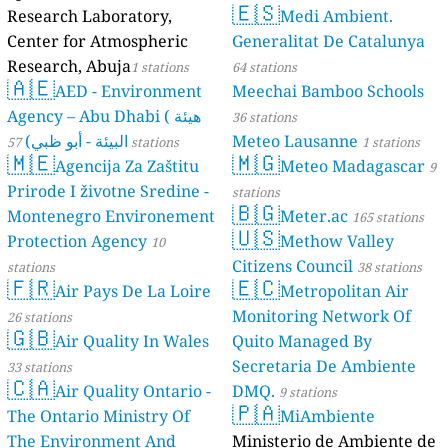
🇪🇸
Research Laboratory,
Medi Ambient.
Center for Atmospheric
Generalitat De Catalunya
Research, Abuja
1 stations
64 stations
🇦🇪
AED - Environment
Meechai Bamboo Schools
Agency – Abu Dhabi ( هيئة
36 stations
البيئة - أبو ظبي)
Meteo Lausanne
57 stations
1 stations
🇲🇪
🇲🇬
Agencija Za Zaštitu
Meteo Madagascar
9
Prirode I životne Sredine -
stations
🇧🇬
Montenegro Environement
Meter.ac
165 stations
🇺🇸
Protection Agency
Methow Valley
10
Citizens Council
stations
38 stations
🇫🇷
🇪🇨
Air Pays De La Loire
Metropolitan Air
Monitoring Network Of
26 stations
🇬🇧
Air Quality In Wales
Quito Managed By
Secretaria De Ambiente
33 stations
🇨🇦
Air Quality Ontario -
DMQ.
9 stations
🇵🇦
The Ontario Ministry Of
MiAmbiente
The Environment And
Ministerio de Ambiente de