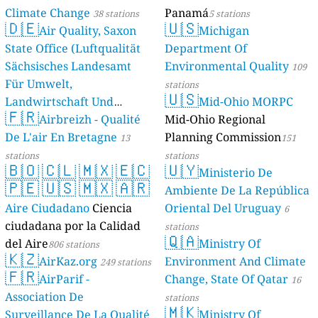
Climate Change
Panamá
38 stations
5 stations
🇩🇪
🇺🇸
Air Quality, Saxon
Michigan
State Office (Luftqualität
Department Of
Sächsisches Landesamt
Environmental Quality
109
Für Umwelt,
stations
🇺🇸
Landwirtschaft Und
Mid-Ohio MORPC
🇫🇷
Geologie)
Airbreizh - Qualité
Mid-Ohio Regional
50 stations
De L'air En Bretagne
Planning Commission
13
151
stations
stations
🇧🇴
🇨🇱
🇲🇽
🇪🇨
🇺🇾
Ministerio De
🇵🇪
🇺🇸
🇲🇽
🇦🇷
Ambiente De La República
Aire Ciudadano
Ciencia
Oriental Del Uruguay
6
ciudadana por la Calidad
stations
🇶🇦
del Aire
Ministry Of
806 stations
🇰🇿
AirKaz.org
Environment And Climate
249 stations
🇫🇷
AirParif -
Change, State Of Qatar
16
Association De
stations
🇲🇰
Surveillance De La Qualité
Ministry Of