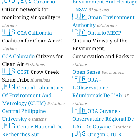
🇨🇴
🇪🇸
Canair.io
Environment And Heritage
Citizen network for
- NSW
97 stations
🇴🇲
monitoring air quality
Oman Environment
29
Authority
stations
62 stations
🇺🇸
🇨🇦
CCA California
Ontario MECP
Coalition for Clean Air
Ontario Ministry of the
222
Environment,
stations
CCA Colorado
Citizens for
Conservation and Parks
27
Clean Air
40 stations
stations
🇺🇸
CCST
Crow Creek
Open Sense
850 stations
🇫🇷
Sioux Tribe
ORA -
10 stations
🇲🇳
Central Laboratory
L'Observatoire
Of Environment And
Réunionnais De L’Air
15
Metrology (CLEM)
9 stations
stations
🇫🇷
Central Philippine
ORA Guyane -
University
Observatoire Régional De
4 stations
🇲🇬
Centre National De
L'Air De Guyane
5 stations
🇺🇸
Recherches Sur
Oregon CTUIR