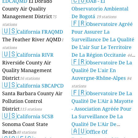
EDCAQMD
El Dorado
OAB - El
County Air Quality
Observatorio Ambiental
Management District
De Bogotá
75
19 stations
🇫🇷
Observatoire Agréé
stations
🇺🇸
California FRAQMD
Pour Assurer La
The Feather River AQMD
Surveillance De La Qualité
1
De L’air Sur Le Territoire
stations
🇺🇸
California RIVR
De La Région Occitanie
44
🇫🇷
Riverside County Air
Observatoire De La
stations
Quality Management
Qualité De L'air En
District
Auvergne-Rhône-Alpes
16 stations
84
🇺🇸
California SBCAPCD
stations
🇫🇷
Santa Barbara County Air
Observatoire De La
Pollution Control
Qualité De L'Air à Mayotte
District
- Association Agréée Pour
115 stations
🇺🇸
California SCSB
La Surveillance De La
Sonoma Coast State
Qualité De L'Air De
🇦🇺
Beach
Mayotte
Office Of
40 stations
4 stations