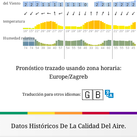
del Viento
2
2
2
1
1
1
1
1
1
1
0
2
2
1
2
2
2
2
temperatura
16°
15°
22°
26°
28°
27°
20°
19°
19°
18°
25°
29°
30°
27°
22°
21°
20°
19°
26°
Humedad relativa
74
74
54
39
34
40
57
54
55
58
46
33
31
44
60
55
55
53
45
Pronóstico trazado usando zona horaria:
Europe/Zagreb
🇬🇧
Traducción para otros idiomas:
Datos Históricos De La Calidad Del Aire.