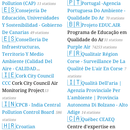
🇵🇹
Pollution (CAP)
Portugal -Agencia
11 stations
🇪🇸
Consejería De
Portuguesa Do Ambiente -
Educación, Universidades
Qualidade Do Ar
70 stations
🇧🇷
Y Sostenibilidad - Gobierno
Projeto EDUC.AIR
De Canarias
Programa de Educação em
49 stations
🇪🇸
Conselleria De
Qualidade do Ar
31 stations
Infraestructuras,
Purple Air
74253 stations
🇫🇷
Territorio Y Medio
Qualitair Région
Ambiente (Calidad Del
Corse - Surveillance De La
Aire - CALIDAD
Qualité De L'air En Corse
7
🇮🇪
AMBIENTAL)
Cork City Council
23 stations
stations
🇮🇹
CCC
Cork City Council Air
Qualità Dell’aria |
Monitoring Project
Agenzia Provinciale Per
53
L'ambiente | Provincia
stations
🇮🇳
CPCB - India Central
Autonoma Di Bolzano - Alto
Pollution Control Board
Adige
586
14 stations
🇨🇦
Québec CEAEQ
stations
🇭🇷
Croatian
Centre d'expertise en