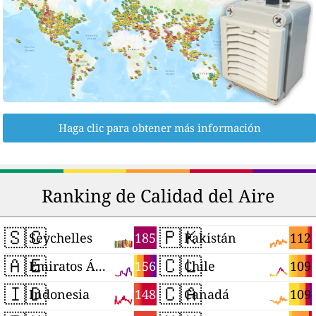
Haga clic para obtener más información
Ranking de Calidad del Aire
🇸🇨
🇵🇰
185
112
Seychelles
Pakistán
🇦🇪
🇨🇱
156
109
Emiratos Árabes Unidos
Chile
🇮🇩
🇨🇦
148
109
Indonesia
Canadá