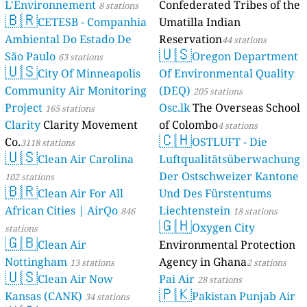
L'Environnement
Confederated Tribes of the
8 stations
🇧🇷
CETESB - Companhia
Umatilla Indian
Ambiental Do Estado De
Reservation
44 stations
🇺🇸
São Paulo
Oregon Department
63 stations
🇺🇸
City Of Minneapolis
Of Environmental Quality
Community Air Monitoring
(DEQ)
205 stations
Project
Osc.lk
The Overseas School
165 stations
Clarity
Clarity Movement
of Colombo
4 stations
🇨🇭
Co.
OSTLUFT - Die
3118 stations
🇺🇸
Clean Air Carolina
Luftqualitätsüberwachung
Der Ostschweizer Kantone
102 stations
🇧🇷
Clean Air For All
Und Des Fürstentums
African Cities | AirQo
Liechtenstein
846
18 stations
🇬🇭
Oxygen City
stations
🇬🇧
Clean Air
Environmental Protection
Nottingham
Agency in Ghana
13 stations
2 stations
🇺🇸
Clean Air Now
Pai Air
28 stations
🇵🇰
Kansas (CANK)
Pakistan Punjab Air
34 stations