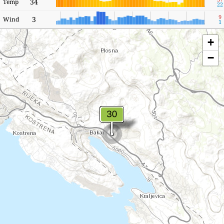
34
Temp
22
9
3
Wind
1
+
−