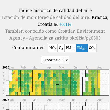
Índice histórico de calidad del aire
Estación de monitoreo de calidad del aire:
Krasica,
Croatia
[id
500116
]
También conocido como
Croatian Environment
Agency - Agencija za zaštitu okoliša/pg0303
Contaminantes:
NO
O
PM
PM
SO
2
3
10
2.5
2
Exportar a CSV
2026
Jan
Feb
Mar
Apr
May
Jun
Jul
Aug
M
T
W
T
F
S
S
2025
Jan
Feb
Mar
Apr
May
Jun
Jul
Aug
M
T