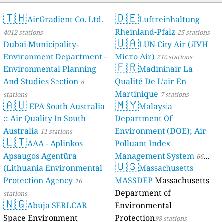
🇹🇭
🇩🇪
AirGradient Co. Ltd.
Luftreinhaltung
Rheinland-Pfalz
4012 stations
25 stations
🇺🇦
Dubai Municipality-
LUN City Air (ЛУН
Environment Department -
Місто Air)
210 stations
🇫🇷
Environmental Planning
Madininair La
And Studies Section
Qualité De L’air En
8
Martinique
stations
7 stations
🇦🇺
🇲🇾
EPA South Australia
Malaysia
:: Air Quality In South
Department Of
Australia
Environment (DOE); Air
11 stations
🇱🇹
AAA - Aplinkos
Polluant Index
Apsaugos Agentūra
Management System
66
🇺🇸
(Lithuania Environmental
Massachusetts
stations
Protection Agency
MASSDEP
Massachusetts
16
Department of
stations
🇳🇬
Abuja SERLCAR
Environmental
Space Environment
Protection
98 stations