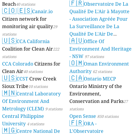
🇫🇷
Beach
Observatoire De La
40 stations
🇨🇴
🇪🇸
Canair.io
Qualité De L'Air à Mayotte
Citizen network for
- Association Agréée Pour
monitoring air quality
La Surveillance De La
29
Qualité De L'Air De
stations
🇺🇸
🇦🇺
CCA California
Mayotte
Office Of
4 stations
Coalition for Clean Air
Environment And Heritage
222
- NSW
stations
97 stations
🇴🇲
CCA Colorado
Citizens for
Oman Environment
Clean Air
Authority
40 stations
62 stations
🇺🇸
🇨🇦
CCST
Crow Creek
Ontario MECP
Sioux Tribe
Ontario Ministry of the
10 stations
🇲🇳
Central Laboratory
Environment,
Of Environment And
Conservation and Parks
27
Metrology (CLEM)
9 stations
stations
Central Philippine
Open Sense
850 stations
🇫🇷
University
ORA -
4 stations
🇲🇬
Centre National De
L'Observatoire