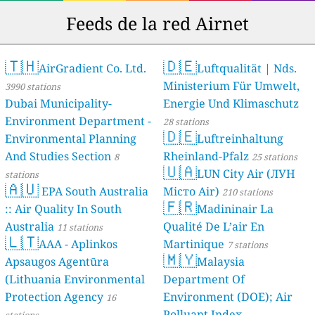
Feeds de la red Airnet
🇹🇭
🇩🇪
AirGradient Co. Ltd.
Luftqualität | Nds.
Ministerium Für Umwelt,
3990 stations
Dubai Municipality-
Energie Und Klimaschutz
Environment Department -
28 stations
🇩🇪
Environmental Planning
Luftreinhaltung
And Studies Section
Rheinland-Pfalz
8
25 stations
🇺🇦
LUN City Air (ЛУН
stations
🇦🇺
EPA South Australia
Місто Air)
210 stations
🇫🇷
:: Air Quality In South
Madininair La
Australia
Qualité De L’air En
11 stations
🇱🇹
AAA - Aplinkos
Martinique
7 stations
🇲🇾
Apsaugos Agentūra
Malaysia
(Lithuania Environmental
Department Of
Protection Agency
Environment (DOE); Air
16
Polluant Index