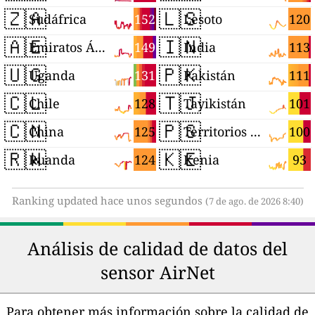
🇿🇦
🇱🇸
152
120
Sudáfrica
Lesoto
🇦🇪
🇮🇳
149
113
Emiratos Árabes Unidos
India
🇺🇬
🇵🇰
131
111
Uganda
Pakistán
🇨🇱
🇹🇯
128
101
Chile
Tayikistán
🇨🇳
🇵🇸
125
100
China
Territorios Palestinos
🇷🇼
🇰🇪
124
93
Ruanda
Kenia
Ranking updated hace unos segundos
(7 de ago. de 2026 8:40)
Análisis de calidad de datos del
sensor AirNet
Para obtener más información sobre la calidad de