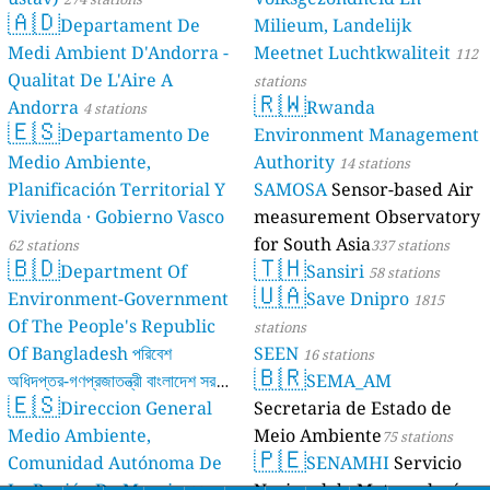
🇦🇩
Departament De
Milieum, Landelijk
Medi Ambient D'Andorra -
Meetnet Luchtkwaliteit
112
Qualitat De L'Aire A
stations
🇷🇼
Andorra
Rwanda
4 stations
🇪🇸
Departamento De
Environment Management
Medio Ambiente,
Authority
14 stations
Planificación Territorial Y
SAMOSA
Sensor-based Air
Vivienda · Gobierno Vasco
measurement Observatory
for South Asia
62 stations
337 stations
🇧🇩
🇹🇭
Department Of
Sansiri
58 stations
🇺🇦
Environment-Government
Save Dnipro
1815
Of The People's Republic
stations
Of Bangladesh পরিবেশ
SEEN
16 stations
🇧🇷
অধিদপ্তর-গণপ্রজাতন্ত্রী বাংলাদেশ সরকার
SEMA_AM
🇪🇸
Direccion General
Secretaria de Estado de
17 stations
Medio Ambiente,
Meio Ambiente
75 stations
🇵🇪
Comunidad Autónoma De
SENAMHI
Servicio