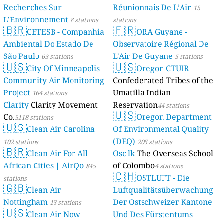
Recherches Sur
Réunionnais De L’Air
15
L'Environnement
8 stations
stations
🇧🇷
🇫🇷
CETESB - Companhia
ORA Guyane -
Ambiental Do Estado De
Observatoire Régional De
São Paulo
L'Air De Guyane
63 stations
5 stations
🇺🇸
🇺🇸
City Of Minneapolis
Oregon CTUIR
Community Air Monitoring
Confederated Tribes of the
Project
Umatilla Indian
164 stations
Clarity
Clarity Movement
Reservation
44 stations
🇺🇸
Co.
Oregon Department
3118 stations
🇺🇸
Clean Air Carolina
Of Environmental Quality
(DEQ)
102 stations
205 stations
🇧🇷
Clean Air For All
Osc.lk
The Overseas School
African Cities | AirQo
of Colombo
845
4 stations
🇨🇭
OSTLUFT - Die
stations
🇬🇧
Clean Air
Luftqualitätsüberwachung
Nottingham
Der Ostschweizer Kantone
13 stations
🇺🇸
Clean Air Now
Und Des Fürstentums