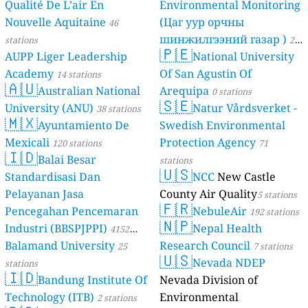
Qualité De L’air En
Environmental Monitoring
Nouvelle Aquitaine
(Цаг уур орчны
46
шинжилгээний газар )
stations
21
🇵🇪
AUPP Liger Leadership
National University
stations
Academy
Of San Agustin Of
14 stations
🇦🇺
Australian National
Arequipa
0 stations
🇸🇪
University (ANU)
Natur Vårdsverket -
38 stations
🇲🇽
Ayuntamiento De
Swedish Environmental
Mexicali
Protection Agency
120 stations
71
🇮🇩
Balai Besar
stations
🇺🇸
Standardisasi Dan
NCC
New Castle
Pelayanan Jasa
County Air Quality
5 stations
🇫🇷
Pencegahan Pencemaran
NebuleAir
192 stations
🇳🇵
Industri (BBSPJPPI)
Nepal Health
4152
Balamand University
Research Council
stations
25
7 stations
🇺🇸
Nevada NDEP
stations
🇮🇩
Bandung Institute Of
Nevada Division of
Technology (ITB)
Environmental
2 stations