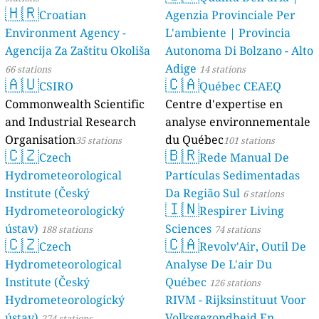
🇭🇷
Croatian
Agenzia Provinciale Per
Environment Agency -
L'ambiente | Provincia
Agencija Za Zaštitu Okoliša
Autonoma Di Bolzano - Alto
Adige
66 stations
14 stations
🇦🇺
🇨🇦
CSIRO
Québec CEAEQ
Commonwealth Scientific
Centre d'expertise en
and Industrial Research
analyse environnementale
Organisation
du Québec
35 stations
101 stations
🇨🇿
🇧🇷
Czech
Rede Manual De
Hydrometeorological
Partículas Sedimentadas
Institute (Český
Da Região Sul
6 stations
🇮🇳
Hydrometeorologický
Respirer Living
ústav)
Sciences
188 stations
74 stations
🇨🇿
🇨🇦
Czech
Revolv'Air, Outil De
Hydrometeorological
Analyse De L'air Du
Institute (Český
Québec
126 stations
Hydrometeorologický
RIVM - Rijksinstituut Voor
ústav)
Volksgezondheid En
274 stations