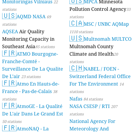
🇺🇸
Monitoringas Vilniaus
MPCA
Minnesota
22
Pollution Control Agency
stations
33
🇺🇸
AQMD NASA
69
stations
🇨🇦
MSC / UNBC AQMap
stations
AQSEA
Air Quality
1110 stations
🇺🇸
Monitoring Capacity in
Multnomah MULTCO
Southeast Asia
Multnomah County
85 stations
🇫🇷
ATMO Bourgogne-
Climate and Health
20
Franche-Comté -
stations
🇨🇭
Surveillance De La Qualite
NABEL / FOEN -
De L’air
Switzerland Federal Office
23 stations
🇫🇷
Atmo En Hauts-de-
For The Environment
14
France - Pas-de-Calais
38
stations
Nafas
stations
84 stations
🇫🇷
AtmoGE - La Qualité
NASA CSESP / RTI
207
De L’air Dans Le Grand Est
stations
National Agency For
50 stations
🇫🇷
AtmoNAQ - La
Meteorology And