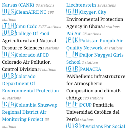
Kansas (CANK)
Liechtenstein
34 stations
18 stations
🇺🇸
🇬🇭
CleanAIRE NC
Oxygen City
193
Environmental Protection
stations
🇹🇭
Cmu Ccdc
Agency in Ghana
3433 stations
2 stations
🇺🇸
College Of Food
Pai Air
28 stations
🇵🇰
Agricultural and Natural
Pakistan Punjab Air
Resource Sciences
Quality Network
1 stations
47 stations
🇺🇸
🇮🇳
Colorado APCD
Paljor Naygyal Girls
Colorado Air Pollution
School
1 stations
🇬🇷
Control Division
PANACEA
94 stations
🇺🇸
Colorado
PANhellenic infrastructure
Department Of
for Atmospheric
Environmental Protection
Composition and climatE
chAnge
46 stations
123 stations
🇨🇦
🇵🇪
Columbia Shuswap
PCUP
Pontificia
Regional District Air
Universidad Católica del
Monitoring Project
Perú
35
5 stations
🇺🇸
Physicians For Social
stations