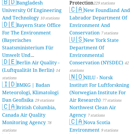
🇧🇩
Bangladesh
Protection
229 stations
🇨🇦
University Of Engineering
New Foundland And
And Technology
Labrador Department Of
10 stations
🇩🇪
Bayern State Office
Environment And
For The Environment
Conservation
7 stations
🇺🇸
(Bayerisches
New York State
Staatsministerium Für
Department Of
Umwelt Und
Environmental
🇩🇪
Berlin Air Quality -
Verbraucherschutz) - LfU
Conservation (NYSDEC)
42
(Luftqualität In Berlin)
46 stations
14
stations
🇳🇴
NILU - Norsk
stations
🇮🇩
BMKG | Badan
Institutt For Luftforskning
Meteorologi, Klimatologi
(Norwegian Institute For
Dan Geofisika
Air Research)
29 stations
77 stations
🇨🇦
British Columbia,
Northwest Clean Air
Canada Air Quality
Agency
7 stations
🇨🇦
Monitoring Agency
Nova Scotia
78
Environment
stations
9 stations