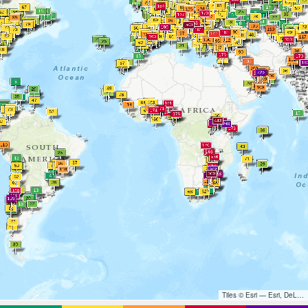
Tiles © Esri — Esri, DeLorme, NAVTEQ, TomTom, Intermap, iPC, USGS, FAO, NPS, NRCAN, GeoBase, Kadaster NL, Ordnance Survey, Esri Japan, METI, Esri China (Hong Kong), and the GIS User Community