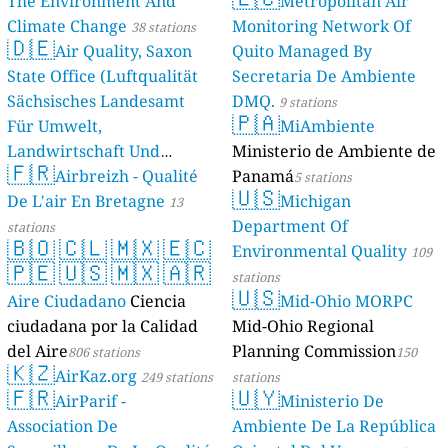
The Environment And
Metropolitan Air
Climate Change
Monitoring Network Of
38 stations
🇩🇪
Air Quality, Saxon
Quito Managed By
State Office (Luftqualität
Secretaria De Ambiente
Sächsisches Landesamt
DMQ.
9 stations
🇵🇦
Für Umwelt,
MiAmbiente
Landwirtschaft Und
Ministerio de Ambiente de
🇫🇷
Geologie)
Airbreizh - Qualité
Panamá
50 stations
5 stations
🇺🇸
De L'air En Bretagne
Michigan
13
Department Of
stations
🇧🇴
🇨🇱
🇲🇽
🇪🇨
Environmental Quality
109
🇵🇪
🇺🇸
🇲🇽
🇦🇷
stations
🇺🇸
Aire Ciudadano
Ciencia
Mid-Ohio MORPC
ciudadana por la Calidad
Mid-Ohio Regional
del Aire
Planning Commission
806 stations
150
🇰🇿
AirKaz.org
249 stations
stations
🇫🇷
🇺🇾
AirParif -
Ministerio De
Association De
Ambiente De La República