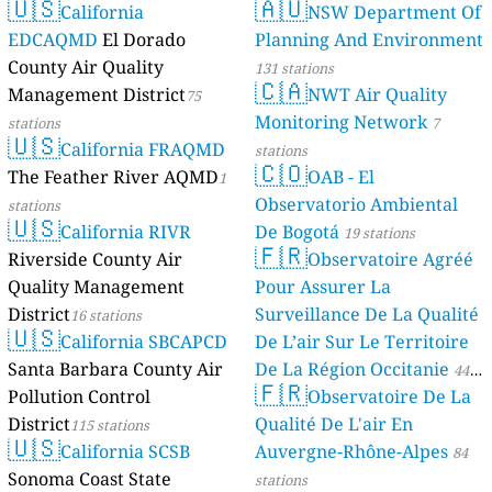
🇺🇸
🇦🇺
California
NSW Department Of
EDCAQMD
El Dorado
Planning And Environment
County Air Quality
131 stations
🇨🇦
Management District
NWT Air Quality
75
Monitoring Network
stations
7
🇺🇸
California FRAQMD
stations
🇨🇴
The Feather River AQMD
OAB - El
1
Observatorio Ambiental
stations
🇺🇸
California RIVR
De Bogotá
19 stations
🇫🇷
Riverside County Air
Observatoire Agréé
Quality Management
Pour Assurer La
District
Surveillance De La Qualité
16 stations
🇺🇸
California SBCAPCD
De L’air Sur Le Territoire
Santa Barbara County Air
De La Région Occitanie
44
🇫🇷
Pollution Control
Observatoire De La
stations
District
Qualité De L'air En
115 stations
🇺🇸
California SCSB
Auvergne-Rhône-Alpes
84
Sonoma Coast State
stations