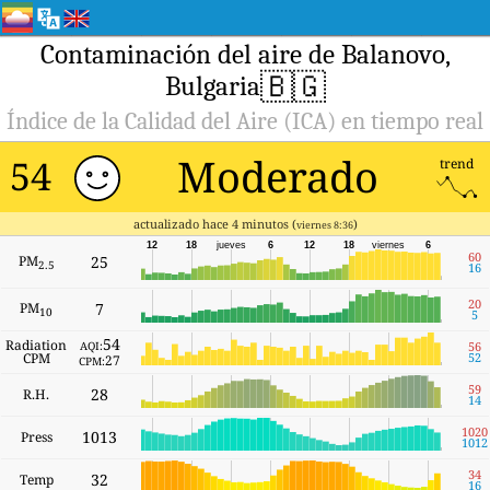
Contaminación del aire de Balanovo,
🇧🇬
Bulgaria
Índice de la Calidad del Aire (ICA) en tiempo real
Moderado
54
trend
actualizado hace 4 minutos (
)
viernes 8:36
12
18
jueves
6
12
18
viernes
6
60
PM
25
2.5
16
20
PM
7
10
5
54
Radiation
AQI:
56
CPM
52
27
CPM:
59
28
R.H.
14
1020
1013
Press
1012
34
32
Temp
16