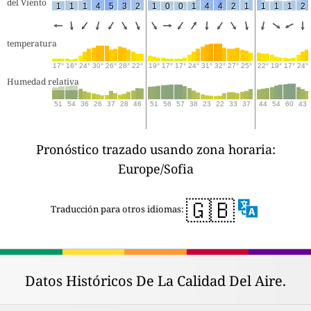
del Viento
1
1
1
4
5
3
2
1
0
0
1
4
4
2
1
1
1
1
2
temperatura
17°
16°
24°
30°
26°
28°
22°
19°
17°
17°
24°
31°
32°
27°
25°
22°
19°
17°
24°
Humedad relativa
51
54
36
26
37
28
46
51
56
57
38
23
22
33
37
44
54
60
43
Pronóstico trazado usando zona horaria:
Europe/Sofia
🇬🇧
Traducción para otros idiomas:
Datos Históricos De La Calidad Del Aire.