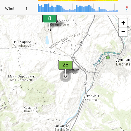
6
1
Wind
1
+
−