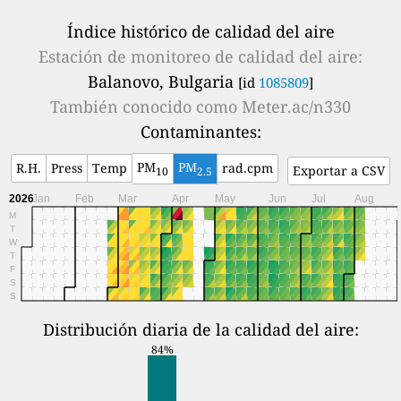
Índice histórico de calidad del aire
Estación de monitoreo de calidad del aire:
Balanovo, Bulgaria
[id
1085809
]
También conocido como
Meter.ac/n330
Contaminantes:
PM
PM
R.H.
Press
Temp
rad.cpm
Exportar a CSV
10
2.5
2026
Jan
Feb
Mar
Apr
May
Jun
Jul
Aug
M
T
W
T
F
S
S
Distribución diaria de la calidad del aire:
84%