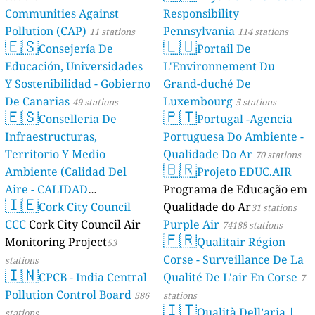
Communities Against
Responsibility
Pollution (CAP)
Pennsylvania
11 stations
114 stations
🇪🇸
🇱🇺
Consejería De
Portail De
Educación, Universidades
L'Environnement Du
Y Sostenibilidad - Gobierno
Grand-duché De
De Canarias
Luxembourg
49 stations
5 stations
🇪🇸
🇵🇹
Conselleria De
Portugal -Agencia
Infraestructuras,
Portuguesa Do Ambiente -
Territorio Y Medio
Qualidade Do Ar
70 stations
🇧🇷
Ambiente (Calidad Del
Projeto EDUC.AIR
Aire - CALIDAD
Programa de Educação em
🇮🇪
AMBIENTAL)
Cork City Council
Qualidade do Ar
23 stations
31 stations
CCC
Cork City Council Air
Purple Air
74188 stations
🇫🇷
Monitoring Project
Qualitair Région
53
Corse - Surveillance De La
stations
🇮🇳
CPCB - India Central
Qualité De L'air En Corse
7
Pollution Control Board
586
stations
🇮🇹
Qualità Dell’aria |
stations