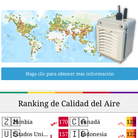
Haga clic para obtener más información
Ranking de Calidad del Aire
🇿🇲
🇨🇦
170
123
Zambia
Canadá
🇺🇸
🇮🇩
157
122
Estados Unidos
Indonesia