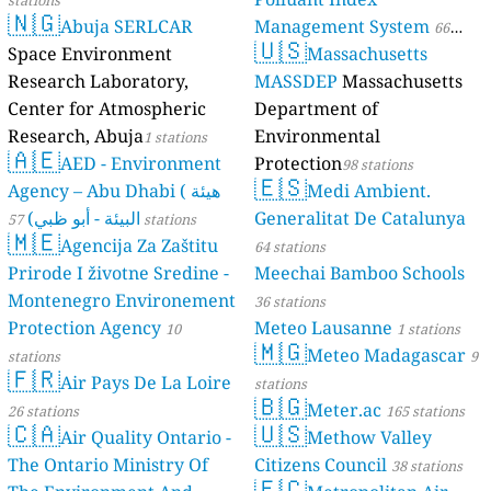
stations
🇳🇬
Abuja SERLCAR
Management System
66
🇺🇸
Space Environment
Massachusetts
stations
Research Laboratory,
MASSDEP
Massachusetts
Center for Atmospheric
Department of
Research, Abuja
Environmental
1 stations
🇦🇪
AED - Environment
Protection
98 stations
🇪🇸
Agency – Abu Dhabi ( هيئة
Medi Ambient.
البيئة - أبو ظبي)
Generalitat De Catalunya
57 stations
🇲🇪
Agencija Za Zaštitu
64 stations
Prirode I životne Sredine -
Meechai Bamboo Schools
Montenegro Environement
36 stations
Protection Agency
Meteo Lausanne
10
1 stations
🇲🇬
Meteo Madagascar
stations
9
🇫🇷
Air Pays De La Loire
stations
🇧🇬
Meter.ac
26 stations
165 stations
🇨🇦
🇺🇸
Air Quality Ontario -
Methow Valley
The Ontario Ministry Of
Citizens Council
38 stations
🇪🇨