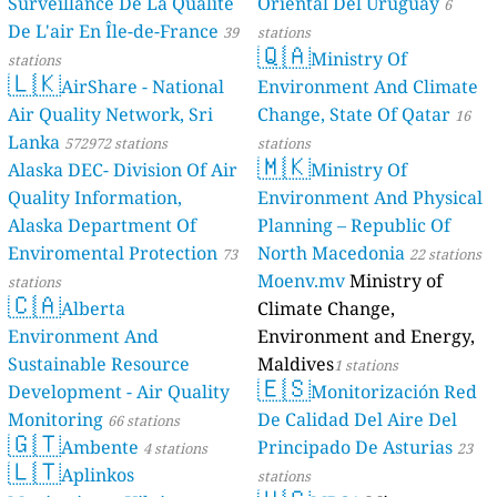
Surveillance De La Qualité
Oriental Del Uruguay
6
De L'air En Île-de-France
39
stations
🇶🇦
Ministry Of
stations
🇱🇰
AirShare - National
Environment And Climate
Air Quality Network, Sri
Change, State Of Qatar
16
Lanka
572972 stations
stations
🇲🇰
Alaska DEC- Division Of Air
Ministry Of
Quality Information,
Environment And Physical
Alaska Department Of
Planning – Republic Of
Enviromental Protection
North Macedonia
73
22 stations
Moenv.mv
Ministry of
stations
🇨🇦
Alberta
Climate Change,
Environment And
Environment and Energy,
Sustainable Resource
Maldives
1 stations
🇪🇸
Development - Air Quality
Monitorización Red
Monitoring
De Calidad Del Aire Del
66 stations
🇬🇹
Ambente
Principado De Asturias
4 stations
23
🇱🇹
Aplinkos
stations