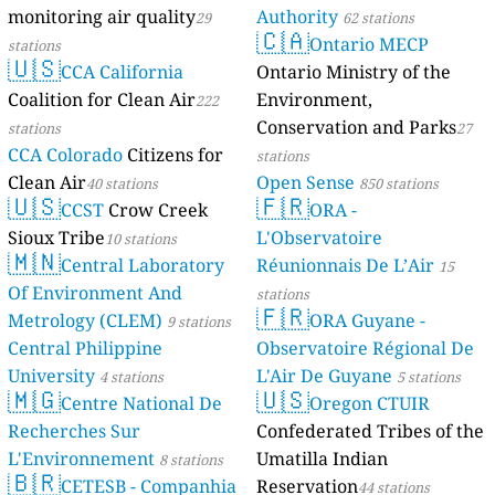
monitoring air quality
Authority
29
62 stations
🇨🇦
Ontario MECP
stations
🇺🇸
CCA California
Ontario Ministry of the
Coalition for Clean Air
Environment,
222
Conservation and Parks
stations
27
CCA Colorado
Citizens for
stations
Clean Air
Open Sense
40 stations
850 stations
🇺🇸
🇫🇷
CCST
Crow Creek
ORA -
Sioux Tribe
L'Observatoire
10 stations
🇲🇳
Central Laboratory
Réunionnais De L’Air
15
Of Environment And
stations
🇫🇷
Metrology (CLEM)
ORA Guyane -
9 stations
Central Philippine
Observatoire Régional De
University
L'Air De Guyane
4 stations
5 stations
🇲🇬
🇺🇸
Centre National De
Oregon CTUIR
Recherches Sur
Confederated Tribes of the
L'Environnement
Umatilla Indian
8 stations
🇧🇷
CETESB - Companhia
Reservation
44 stations