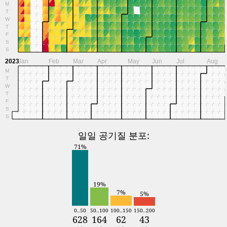
M
T
W
T
F
S
S
2023
Jan
Feb
Mar
Apr
May
Jun
Jul
Aug
M
T
W
T
F
S
S
일일 공기질 분포:
71%
19%
7%
5%
0..50
50..100
100..150
150..200
628
164
62
43