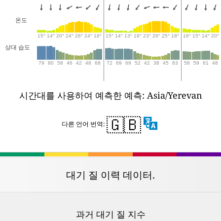
온도
15°
14°
20°
24°
26°
24°
18°
15°
14°
13°
19°
23°
26°
25°
18°
16°
15°
14°
20°
상대 습도
79
80
58
46
42
48
68
72
69
69
52
42
38
45
63
58
59
61
48
시간대를 사용하여 예측한 예측: Asia/Yerevan
🇬🇧
다른 언어 번역:
대기 질 이력 데이터.
과거 대기 질 지수