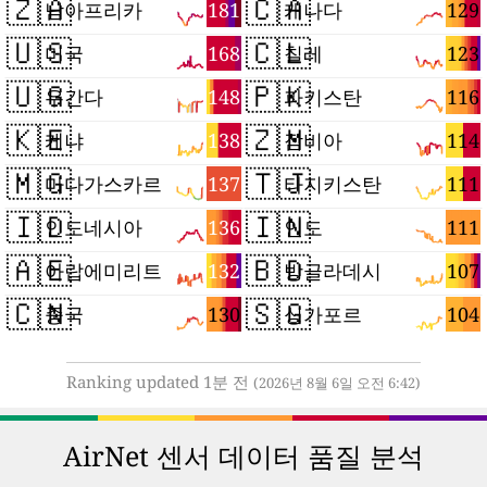
🇿🇦
🇨🇦
181
129
남아프리카
캐나다
🇺🇸
🇨🇱
168
123
미국
칠레
🇺🇬
🇵🇰
148
116
우간다
파키스탄
🇰🇪
🇿🇲
138
114
케냐
잠비아
🇲🇬
🇹🇯
137
111
마다가스카르
타지키스탄
🇮🇩
🇮🇳
136
111
인도네시아
인도
🇦🇪
🇧🇩
132
107
아랍에미리트
방글라데시
🇨🇳
🇸🇬
130
104
중국
싱가포르
Ranking updated 1분 전
(2026년 8월 6일 오전 6:42)
AirNet 센서 데이터 품질 분석