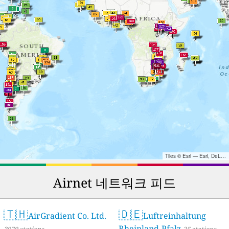
Tiles © Esri — Esri, DeLorme, NAVTEQ, TomTom, Intermap, iPC, USGS, FAO, NPS, NRCAN, GeoBase, Kadaster NL, Ordnance Survey, Esri Japan, METI, Esri China (Hong Kong), and the GIS User Community
Airnet 네트워크 피드
🇹🇭
🇩🇪
AirGradient Co. Ltd.
Luftreinhaltung
Rheinland-Pfalz