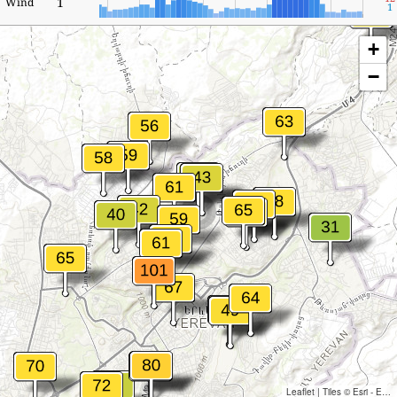
1
Wind
1
+
−
Leaflet
|
Tiles © Esri - Esri, DeLorme, NAVTEQ, TomTom, Intermap, iPC, USGS, FAO, NPS, NRCAN, GeoBase, Kadaster NL, Ordnance Survey, Esri Japan, METI, Esri China (Hong Kong), and the GIS User Community