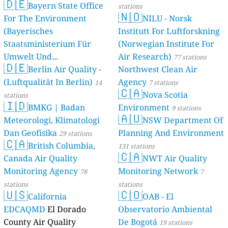
🇩🇪
Bayern State Office
stations
🇳🇴
For The Environment
NILU - Norsk
(Bayerisches
Institutt For Luftforskning
Staatsministerium Für
(Norwegian Institute For
Umwelt Und
Air Research)
77 stations
🇩🇪
Berlin Air Quality -
Verbraucherschutz) - LfU
Northwest Clean Air
(Luftqualität In Berlin)
Agency
46 stations
14
7 stations
🇨🇦
Nova Scotia
stations
🇮🇩
BMKG | Badan
Environment
9 stations
🇦🇺
Meteorologi, Klimatologi
NSW Department Of
Dan Geofisika
Planning And Environment
29 stations
🇨🇦
British Columbia,
131 stations
🇨🇦
Canada Air Quality
NWT Air Quality
Monitoring Agency
Monitoring Network
78
7
stations
stations
🇺🇸
🇨🇴
California
OAB - El
EDCAQMD
El Dorado
Observatorio Ambiental
County Air Quality
De Bogotá
19 stations