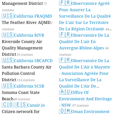
🇫🇷
Management District
Observatoire Agréé
75
Pour Assurer La
stations
🇺🇸
California FRAQMD
Surveillance De La Qualité
The Feather River AQMD
De L’air Sur Le Territoire
1
De La Région Occitanie
stations
44
🇺🇸
🇫🇷
California RIVR
Observatoire De La
stations
Riverside County Air
Qualité De L'air En
Quality Management
Auvergne-Rhône-Alpes
84
District
16 stations
stations
🇺🇸
🇫🇷
California SBCAPCD
Observatoire De La
Santa Barbara County Air
Qualité De L'Air à Mayotte
Pollution Control
- Association Agréée Pour
District
La Surveillance De La
114 stations
🇺🇸
California SCSB
Qualité De L'Air De
🇦🇺
Sonoma Coast State
Mayotte
Office Of
4 stations
Beach
Environment And Heritage
40 stations
🇨🇴
🇪🇸
Canair.io
- NSW
97 stations
🇴🇲
Citizen network for
Oman Environment