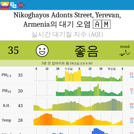
Nikoghayos Adonts Street, Yerevan,
🇦🇲
Armenia의 대기 오염
실시간 대기질 지수 (AQI)
좋음
35
trend
5분 전 업데이트 됨 (
)
목요일 오전 6:38
6
12
18
수요일
6
12
18
목요일
6
61
PM
35
2.5
14
35
PM
20
10
5
60
43
R.H.
10
39
28
Temp
22
12