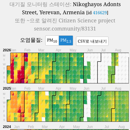
대기질 모니터링 스테이션:
Nikoghayos Adonts
Street, Yerevan, Armenia
[id
416629
]
또한 ~으로 알려진
Citizen Science project
sensor.community/83131
오염물질:
PM
PM
CSV로 내보내기
10
2.5
2026
Jan
Feb
Mar
Apr
May
Jun
Jul
Aug
M
T
W
T
F
S
S
2025
Jan
Feb
Mar
Apr
May
Jun
Jul
Aug
M
T
W
T
F
S
S
2024
Jan
Feb
Mar
Apr
May
Jun
Jul
Aug