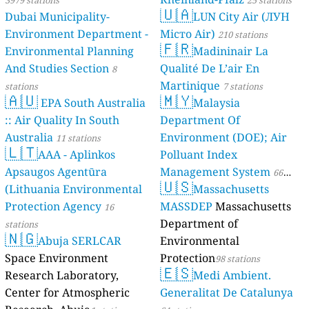
3979 stations
25 stations
🇺🇦
Dubai Municipality-
LUN City Air (ЛУН
Environment Department -
Місто Air)
210 stations
🇫🇷
Environmental Planning
Madininair La
And Studies Section
Qualité De L’air En
8
Martinique
stations
7 stations
🇦🇺
🇲🇾
EPA South Australia
Malaysia
:: Air Quality In South
Department Of
Australia
Environment (DOE); Air
11 stations
🇱🇹
AAA - Aplinkos
Polluant Index
Apsaugos Agentūra
Management System
66
🇺🇸
(Lithuania Environmental
Massachusetts
stations
Protection Agency
MASSDEP
Massachusetts
16
Department of
stations
🇳🇬
Abuja SERLCAR
Environmental
Space Environment
Protection
98 stations
🇪🇸
Research Laboratory,
Medi Ambient.
Center for Atmospheric
Generalitat De Catalunya