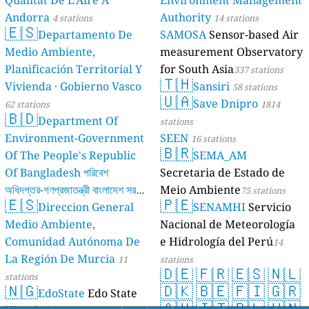
Qualitat De L'Aire A
Environment Management
Andorra
Authority
4 stations
14 stations
🇪🇸
Departamento De
SAMOSA
Sensor-based Air
Medio Ambiente,
measurement Observatory
Planificación Territorial Y
for South Asia
337 stations
🇹🇭
Vivienda · Gobierno Vasco
Sansiri
58 stations
🇺🇦
Save Dnipro
62 stations
1814
🇧🇩
Department Of
stations
Environment-Government
SEEN
16 stations
🇧🇷
Of The People's Republic
SEMA_AM
Of Bangladesh পরিবেশ
Secretaria de Estado de
অধিদপ্তর-গণপ্রজাতন্ত্রী বাংলাদেশ সরকার
Meio Ambiente
75 stations
🇪🇸
🇵🇪
Direccion General
SENAMHI
Servicio
17 stations
Medio Ambiente,
Nacional de Meteorología
Comunidad Autónoma De
e Hidrología del Perú
14
La Región De Murcia
11
stations
🇩🇪
🇫🇷
🇪🇸
🇳🇱
stations
🇳🇬
🇩🇰
🇧🇪
🇫🇮
🇬🇷
EdoState
Edo State
🇦🇺
🇮🇹
🇵🇱
🇻🇳