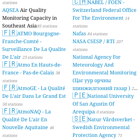
🇨🇭
NABEL / FOEN -
stations
AQSEA
Air Quality
Switzerland Federal Office
Monitoring Capacity in
For The Environment
14
Southeast Asia
85 stations
stations
🇫🇷
ATMO Bourgogne-
Nafas
84 stations
Franche-Comté -
NASA CSESP / RTI
207
Surveillance De La Qualite
stations
De L’air
National Agency For
23 stations
🇫🇷
Atmo En Hauts-de-
Meteorology And
France - Pas-de-Calais
Environmental Monitoring
38
(Цаг уур орчны
stations
🇫🇷
AtmoGE - La Qualité
шинжилгээний газар )
21
🇵🇪
De L’air Dans Le Grand Est
National University
stations
Of San Agustin Of
50 stations
🇫🇷
AtmoNAQ - La
Arequipa
0 stations
🇸🇪
Qualité De L’air En
Natur Vårdsverket -
Nouvelle Aquitaine
Swedish Environmental
46
Protection Agency
stations
71