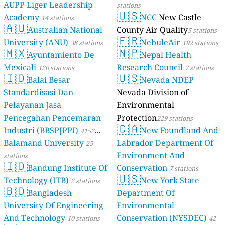
AUPP Liger Leadership
stations
🇺🇸
Academy
NCC
New Castle
14 stations
🇦🇺
Australian National
County Air Quality
5 stations
🇫🇷
University (ANU)
NebuleAir
38 stations
192 stations
🇲🇽
🇳🇵
Ayuntamiento De
Nepal Health
Mexicali
Research Council
120 stations
7 stations
🇮🇩
🇺🇸
Balai Besar
Nevada NDEP
Standardisasi Dan
Nevada Division of
Pelayanan Jasa
Environmental
Pencegahan Pencemaran
Protection
229 stations
🇨🇦
Industri (BBSPJPPI)
New Foundland And
4152
Balamand University
Labrador Department Of
stations
25
Environment And
stations
🇮🇩
Bandung Institute Of
Conservation
7 stations
🇺🇸
Technology (ITB)
New York State
2 stations
🇧🇩
Bangladesh
Department Of
University Of Engineering
Environmental
And Technology
Conservation (NYSDEC)
10 stations
42