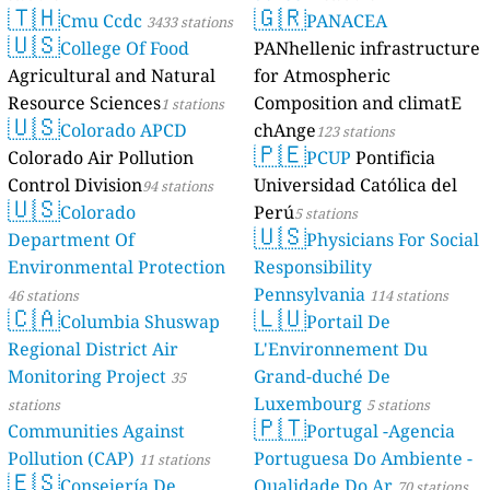
🇹🇭
🇬🇷
Cmu Ccdc
PANACEA
3433 stations
🇺🇸
College Of Food
PANhellenic infrastructure
Agricultural and Natural
for Atmospheric
Resource Sciences
Composition and climatE
1 stations
🇺🇸
Colorado APCD
chAnge
123 stations
🇵🇪
Colorado Air Pollution
PCUP
Pontificia
Control Division
Universidad Católica del
94 stations
🇺🇸
Colorado
Perú
5 stations
🇺🇸
Department Of
Physicians For Social
Environmental Protection
Responsibility
Pennsylvania
46 stations
114 stations
🇨🇦
🇱🇺
Columbia Shuswap
Portail De
Regional District Air
L'Environnement Du
Monitoring Project
Grand-duché De
35
Luxembourg
stations
5 stations
🇵🇹
Communities Against
Portugal -Agencia
Pollution (CAP)
Portuguesa Do Ambiente -
11 stations
🇪🇸
Consejería De
Qualidade Do Ar
70 stations