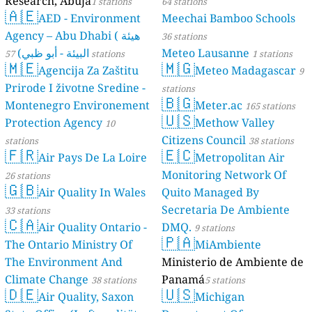
Research, Abuja
1 stations
64 stations
🇦🇪
AED - Environment
Meechai Bamboo Schools
Agency – Abu Dhabi ( هيئة
36 stations
البيئة - أبو ظبي)
Meteo Lausanne
57 stations
1 stations
🇲🇪
🇲🇬
Agencija Za Zaštitu
Meteo Madagascar
9
Prirode I životne Sredine -
stations
🇧🇬
Montenegro Environement
Meter.ac
165 stations
🇺🇸
Protection Agency
Methow Valley
10
Citizens Council
stations
38 stations
🇫🇷
🇪🇨
Air Pays De La Loire
Metropolitan Air
Monitoring Network Of
26 stations
🇬🇧
Air Quality In Wales
Quito Managed By
Secretaria De Ambiente
33 stations
🇨🇦
Air Quality Ontario -
DMQ.
9 stations
🇵🇦
The Ontario Ministry Of
MiAmbiente
The Environment And
Ministerio de Ambiente de
Climate Change
Panamá
38 stations
5 stations
🇩🇪
🇺🇸
Air Quality, Saxon
Michigan