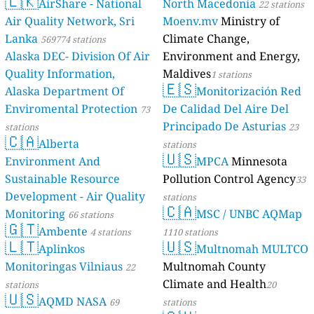
🇱🇰
AirShare - National
North Macedonia
22 stations
Air Quality Network, Sri
Moenv.mv
Ministry of
Lanka
Climate Change,
569774 stations
Alaska DEC- Division Of Air
Environment and Energy,
Quality Information,
Maldives
1 stations
🇪🇸
Alaska Department Of
Monitorización Red
Enviromental Protection
De Calidad Del Aire Del
73
Principado De Asturias
stations
23
🇨🇦
Alberta
stations
🇺🇸
Environment And
MPCA
Minnesota
Sustainable Resource
Pollution Control Agency
33
Development - Air Quality
stations
🇨🇦
Monitoring
MSC / UNBC AQMap
66 stations
🇬🇹
Ambente
4 stations
1110 stations
🇱🇹
🇺🇸
Aplinkos
Multnomah MULTCO
Monitoringas Vilniaus
Multnomah County
22
Climate and Health
stations
20
🇺🇸
AQMD NASA
69
stations