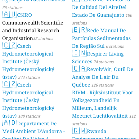
De Calidad Del AireDel
66 stations
🇦🇺
CSIRO
Estado De Guanajuato
180
Commonwealth Scientific
stations
🇧🇷
and Industrial Research
Rede Manual De
Organisation
Partículas Sedimentadas
35 stations
🇨🇿
Czech
Da Região Sul
6 stations
🇮🇳
Hydrometeorological
Respirer Living
Institute (Český
Sciences
74 stations
🇨🇦
Hydrometeorologický
Revolv'Air, Outil De
ústav)
Analyse De L'air Du
274 stations
🇨🇿
Czech
Québec
126 stations
Hydrometeorological
RIVM - Rijksinstituut Voor
Institute (Český
Volksgezondheid En
Hydrometeorologický
Milieum, Landelijk
ústav)
Meetnet Luchtkwaliteit
188 stations
112
🇦🇩
Departament De
stations
🇷🇼
Medi Ambient D'Andorra -
Rwanda