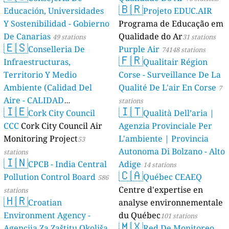
🇧🇷
Educación, Universidades
Projeto EDUC.AIR
Y Sostenibilidad - Gobierno
Programa de Educação em
De Canarias
Qualidade do Ar
49 stations
31 stations
🇪🇸
Conselleria De
Purple Air
74148 stations
🇫🇷
Infraestructuras,
Qualitair Région
Territorio Y Medio
Corse - Surveillance De La
Ambiente (Calidad Del
Qualité De L'air En Corse
7
Aire - CALIDAD
stations
🇮🇪
🇮🇹
AMBIENTAL)
Cork City Council
Qualità Dell’aria |
23 stations
CCC
Cork City Council Air
Agenzia Provinciale Per
Monitoring Project
L'ambiente | Provincia
53
Autonoma Di Bolzano - Alto
stations
🇮🇳
CPCB - India Central
Adige
14 stations
🇨🇦
Pollution Control Board
Québec CEAEQ
586
Centre d'expertise en
stations
🇭🇷
Croatian
analyse environnementale
Environment Agency -
du Québec
101 stations
🇲🇽
Agencija Za Zaštitu Okoliša
Red De Monitoreo