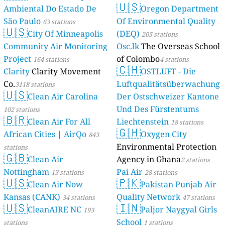
🇺🇸
Ambiental Do Estado De
Oregon Department
São Paulo
Of Environmental Quality
63 stations
🇺🇸
City Of Minneapolis
(DEQ)
205 stations
Community Air Monitoring
Osc.lk
The Overseas School
Project
of Colombo
164 stations
4 stations
🇨🇭
Clarity
Clarity Movement
OSTLUFT - Die
Co.
Luftqualitätsüberwachung
3118 stations
🇺🇸
Clean Air Carolina
Der Ostschweizer Kantone
Und Des Fürstentums
102 stations
🇧🇷
Clean Air For All
Liechtenstein
18 stations
🇬🇭
African Cities | AirQo
Oxygen City
843
Environmental Protection
stations
🇬🇧
Clean Air
Agency in Ghana
2 stations
Nottingham
Pai Air
13 stations
28 stations
🇺🇸
🇵🇰
Clean Air Now
Pakistan Punjab Air
Kansas (CANK)
Quality Network
34 stations
47 stations
🇺🇸
🇮🇳
CleanAIRE NC
Paljor Naygyal Girls
193
School
stations
1 stations