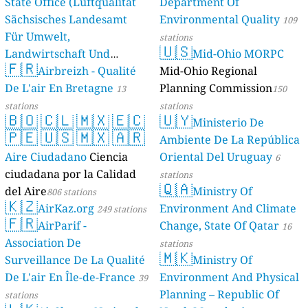
State Office (Luftqualität
Department Of
Sächsisches Landesamt
Environmental Quality
109
Für Umwelt,
stations
🇺🇸
Landwirtschaft Und
Mid-Ohio MORPC
🇫🇷
Geologie)
Airbreizh - Qualité
Mid-Ohio Regional
50 stations
De L'air En Bretagne
Planning Commission
13
150
stations
stations
🇧🇴
🇨🇱
🇲🇽
🇪🇨
🇺🇾
Ministerio De
🇵🇪
🇺🇸
🇲🇽
🇦🇷
Ambiente De La República
Aire Ciudadano
Ciencia
Oriental Del Uruguay
6
ciudadana por la Calidad
stations
🇶🇦
del Aire
Ministry Of
806 stations
🇰🇿
AirKaz.org
Environment And Climate
249 stations
🇫🇷
AirParif -
Change, State Of Qatar
16
Association De
stations
🇲🇰
Surveillance De La Qualité
Ministry Of
De L'air En Île-de-France
Environment And Physical
39
Planning – Republic Of
stations