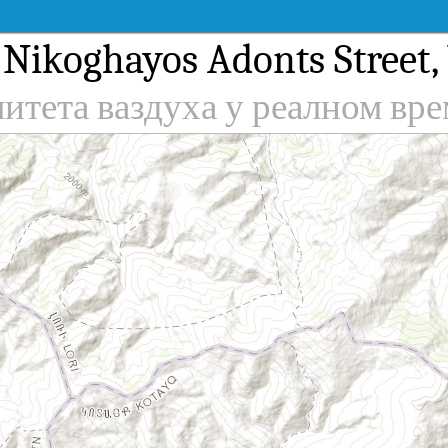
 Nikoghayos Adonts Street,
литета ваздуха у реалном вр