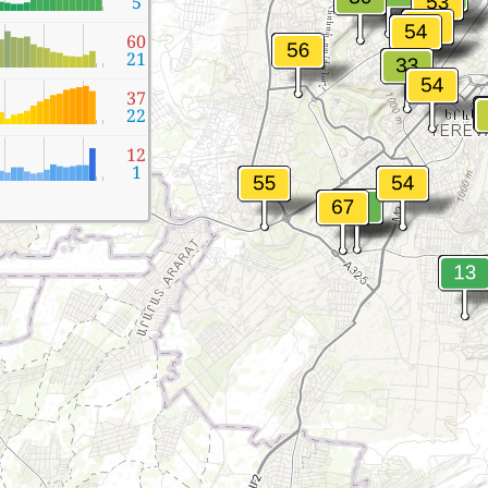
5
60
21
37
22
12
1