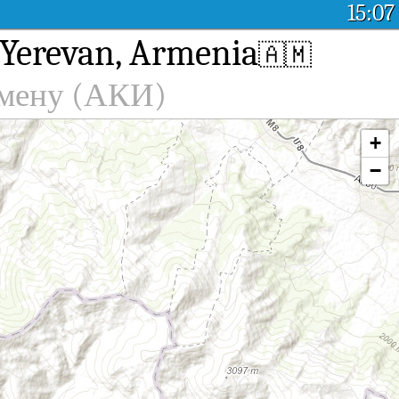
15:07
 Yerevan, Armenia
🇦🇲
емену (АКИ)
+
−