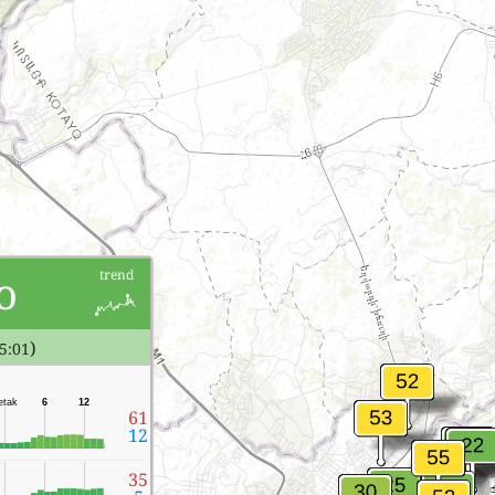
о
trend
)
5:01
etak
6
12
61
12
35