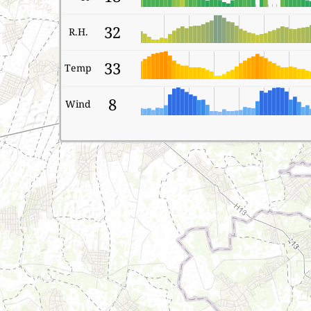
32
R.H.
33
Temp
8
Wind