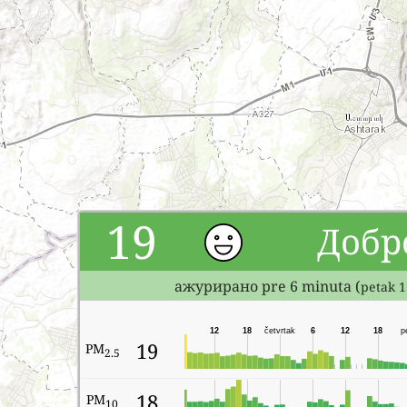
19
Добр
ажурирано pre 6 minuta (
petak 1
12
18
četvrtak
6
12
18
p
19
PM
2.5
18
PM
10