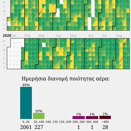
M
T
W
T
F
S
S
2020
Jan
Feb
Mar
Apr
May
Jun
Jul
Aug
M
T
W
T
F
S
S
Ημερήσια διανομή ποιότητας αέρα:
89%
10%
2%
1%
1%
0..50
50..100
100..150
150..200
200..300
300..400
>400
2061
227
1
1
28