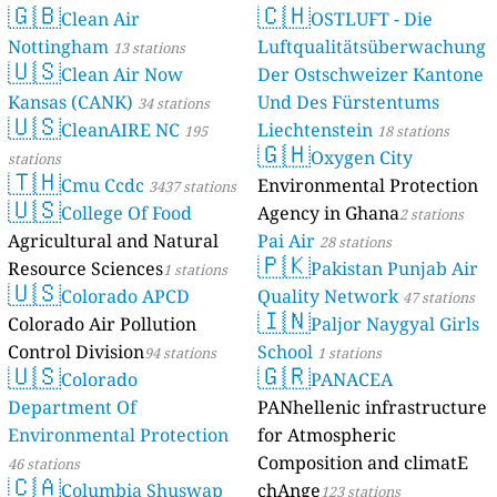
🇬🇧
🇨🇭
Clean Air
OSTLUFT - Die
Nottingham
Luftqualitätsüberwachung
13 stations
🇺🇸
Clean Air Now
Der Ostschweizer Kantone
Kansas (CANK)
Und Des Fürstentums
34 stations
🇺🇸
CleanAIRE NC
Liechtenstein
195
18 stations
🇬🇭
Oxygen City
stations
🇹🇭
Cmu Ccdc
Environmental Protection
3437 stations
🇺🇸
College Of Food
Agency in Ghana
2 stations
Agricultural and Natural
Pai Air
28 stations
🇵🇰
Resource Sciences
Pakistan Punjab Air
1 stations
🇺🇸
Colorado APCD
Quality Network
47 stations
🇮🇳
Colorado Air Pollution
Paljor Naygyal Girls
Control Division
School
94 stations
1 stations
🇺🇸
🇬🇷
Colorado
PANACEA
Department Of
PANhellenic infrastructure
Environmental Protection
for Atmospheric
Composition and climatE
46 stations
🇨🇦
Columbia Shuswap
chAnge
123 stations