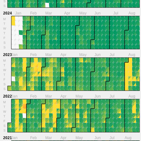
S
S
2024
Jan
Feb
Mar
Apr
May
Jun
Jul
Aug
M
T
W
T
F
S
S
2023
Jan
Feb
Mar
Apr
May
Jun
Jul
Aug
M
T
W
T
F
S
S
2022
Jan
Feb
Mar
Apr
May
Jun
Jul
Aug
M
T
W
T
F
S
S
2021
Jan
Feb
Mar
Apr
May
Jun
Jul
Aug