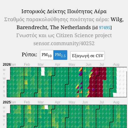
Ιστορικός Δείκτης Ποιότητας Αέρα
Σταθμός παρακολούθησης ποιότητας αέρα:
Wilg,
Barendrecht, The Netherlands
[id
97495
]
Γνωστός και ως
Citizen Science project
sensor.community/40252
Ρύποι:
PM
PM
Εξαγωγή σε CSV
10
2.5
2026
Jan
Feb
Mar
Apr
May
Jun
Jul
Aug
M
T
W
T
F
S
S
2025
Jan
Feb
Mar
Apr
May
Jun
Jul
Aug
M
T
W
T
F