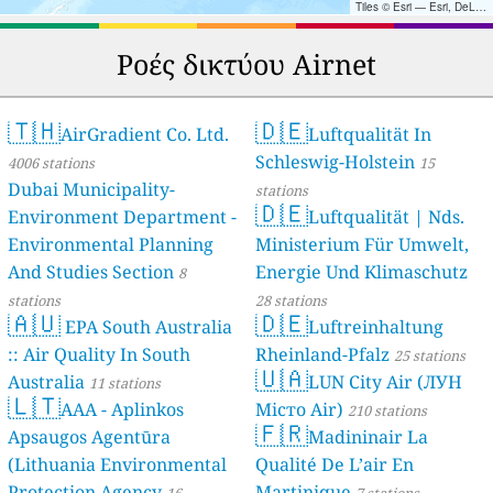
Tiles © Esri — Esri, DeLorme, NAVTEQ, TomTom, Intermap, iPC, USGS, FAO, NPS, NRCAN, GeoBase, Kadaster NL, Ordnance Survey, Esri Japan, METI, Esri China (Hong Kong), and the GIS User Community
Ροές δικτύου Airnet
🇹🇭
🇩🇪
AirGradient Co. Ltd.
Luftqualität In
Schleswig-Holstein
4006 stations
15
Dubai Municipality-
stations
🇩🇪
Environment Department -
Luftqualität | Nds.
Environmental Planning
Ministerium Für Umwelt,
And Studies Section
Energie Und Klimaschutz
8
stations
28 stations
🇦🇺
🇩🇪
EPA South Australia
Luftreinhaltung
:: Air Quality In South
Rheinland-Pfalz
25 stations
🇺🇦
Australia
LUN City Air (ЛУН
11 stations
🇱🇹
AAA - Aplinkos
Місто Air)
210 stations
🇫🇷
Apsaugos Agentūra
Madininair La
(Lithuania Environmental
Qualité De L’air En
Protection Agency
Martinique