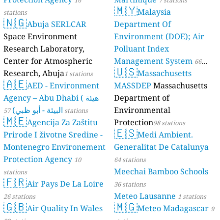
16
7 stations
🇲🇾
Malaysia
stations
🇳🇬
Abuja SERLCAR
Department Of
Space Environment
Environment (DOE); Air
Research Laboratory,
Polluant Index
Center for Atmospheric
Management System
66
🇺🇸
Research, Abuja
Massachusetts
1 stations
stations
🇦🇪
AED - Environment
MASSDEP
Massachusetts
Agency – Abu Dhabi ( هيئة
Department of
البيئة - أبو ظبي)
Environmental
57 stations
🇲🇪
Agencija Za Zaštitu
Protection
98 stations
🇪🇸
Prirode I životne Sredine -
Medi Ambient.
Montenegro Environement
Generalitat De Catalunya
Protection Agency
10
64 stations
Meechai Bamboo Schools
stations
🇫🇷
Air Pays De La Loire
36 stations
Meteo Lausanne
26 stations
1 stations
🇬🇧
🇲🇬
Air Quality In Wales
Meteo Madagascar
9