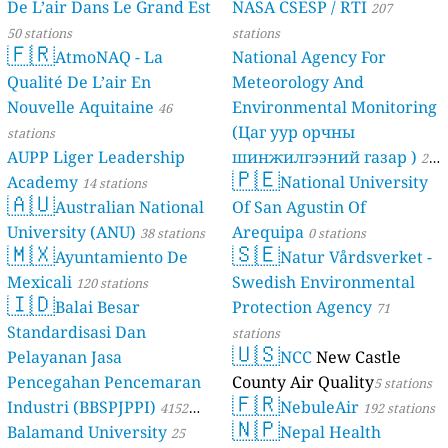
De L’air Dans Le Grand Est
NASA CSESP / RTI
207
50 stations
stations
🇫🇷
AtmoNAQ - La
National Agency For
Qualité De L’air En
Meteorology And
Nouvelle Aquitaine
Environmental Monitoring
46
(Цаг уур орчны
stations
AUPP Liger Leadership
шинжилгээний газар )
21
🇵🇪
Academy
National University
14 stations
stations
🇦🇺
Australian National
Of San Agustin Of
University (ANU)
Arequipa
38 stations
0 stations
🇲🇽
🇸🇪
Ayuntamiento De
Natur Vårdsverket -
Mexicali
Swedish Environmental
120 stations
🇮🇩
Balai Besar
Protection Agency
71
Standardisasi Dan
stations
🇺🇸
Pelayanan Jasa
NCC
New Castle
Pencegahan Pencemaran
County Air Quality
5 stations
🇫🇷
Industri (BBSPJPPI)
NebuleAir
4152
192 stations
🇳🇵
Balamand University
Nepal Health
stations
25