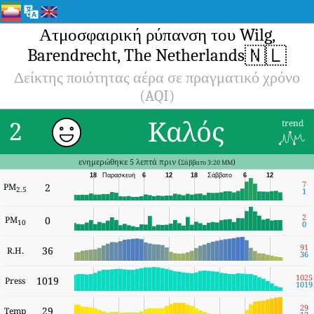
Ατμοσφαιρική ρύπανση του Wilg,
🇳🇱
Barendrecht, The Netherlands
Δείκτης ποιότητας αέρα σε πραγματικό χρόνο
(AQI)
Καλός
2
trend
ενημερώθηκε 5 λεπτά πριν (
)
Σάββατο 3:20 ΜΜ
18
Παρασκευή
6
12
18
Σάββατο
6
12
7
PM
2
2.5
1
2
PM
0
10
0
91
36
R.H.
36
1025
1019
Press
1019
29
29
Temp