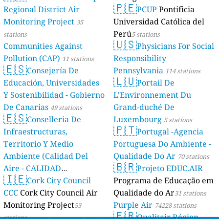
🇵🇪
Regional District Air
PCUP
Pontificia
Monitoring Project
Universidad Católica del
35
Perú
stations
5 stations
🇺🇸
Communities Against
Physicians For Social
Pollution (CAP)
Responsibility
11 stations
🇪🇸
Consejería De
Pennsylvania
114 stations
🇱🇺
Educación, Universidades
Portail De
Y Sostenibilidad - Gobierno
L'Environnement Du
De Canarias
Grand-duché De
49 stations
🇪🇸
Conselleria De
Luxembourg
5 stations
🇵🇹
Infraestructuras,
Portugal -Agencia
Territorio Y Medio
Portuguesa Do Ambiente -
Ambiente (Calidad Del
Qualidade Do Ar
70 stations
🇧🇷
Aire - CALIDAD
Projeto EDUC.AIR
🇮🇪
AMBIENTAL)
Cork City Council
Programa de Educação em
23 stations
CCC
Cork City Council Air
Qualidade do Ar
31 stations
Monitoring Project
Purple Air
53
74228 stations
🇫🇷
Qualitair Région
stations