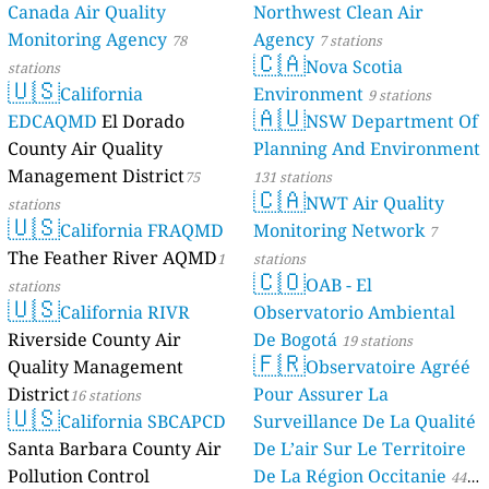
Canada Air Quality
Northwest Clean Air
Monitoring Agency
Agency
78
7 stations
🇨🇦
Nova Scotia
stations
🇺🇸
California
Environment
9 stations
🇦🇺
EDCAQMD
El Dorado
NSW Department Of
County Air Quality
Planning And Environment
Management District
75
131 stations
🇨🇦
NWT Air Quality
stations
🇺🇸
California FRAQMD
Monitoring Network
7
The Feather River AQMD
1
stations
🇨🇴
OAB - El
stations
🇺🇸
California RIVR
Observatorio Ambiental
Riverside County Air
De Bogotá
19 stations
🇫🇷
Quality Management
Observatoire Agréé
District
Pour Assurer La
16 stations
🇺🇸
California SBCAPCD
Surveillance De La Qualité
Santa Barbara County Air
De L’air Sur Le Territoire
Pollution Control
De La Région Occitanie
44