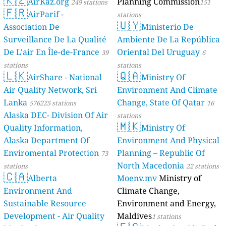
AirKaz.org
Planning Commission
249 stations
151
🇫🇷
AirParif -
stations
🇺🇾
Association De
Ministerio De
Surveillance De La Qualité
Ambiente De La República
De L'air En Île-de-France
Oriental Del Uruguay
39
6
stations
stations
🇱🇰
🇶🇦
AirShare - National
Ministry Of
Air Quality Network, Sri
Environment And Climate
Lanka
Change, State Of Qatar
576225 stations
16
Alaska DEC- Division Of Air
stations
🇲🇰
Quality Information,
Ministry Of
Alaska Department Of
Environment And Physical
Enviromental Protection
Planning – Republic Of
73
North Macedonia
stations
22 stations
🇨🇦
Alberta
Moenv.mv
Ministry of
Environment And
Climate Change,
Sustainable Resource
Environment and Energy,
Development - Air Quality
Maldives
1 stations