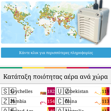
Κάντε κλικ για περισσότερες πληροφορίες
Κατάταξη ποιότητας αέρα ανά χώρα
🇸🇨
🇺🇿
182
119
Seychelles
Uzbekistan
🇿🇲
🇨🇳
154
113
Zambia
China
🇦🇪
🇦🇺