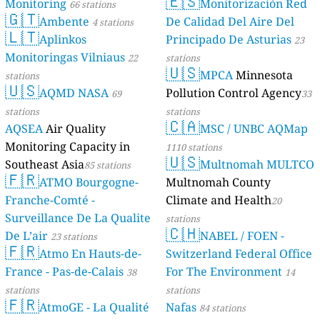
🇪🇸
Monitoring
Monitorización Red
66 stations
🇬🇹
Ambente
De Calidad Del Aire Del
4 stations
🇱🇹
Aplinkos
Principado De Asturias
23
Monitoringas Vilniaus
22
stations
🇺🇸
MPCA
Minnesota
stations
🇺🇸
AQMD NASA
Pollution Control Agency
69
33
stations
stations
🇨🇦
AQSEA
Air Quality
MSC / UNBC AQMap
Monitoring Capacity in
1110 stations
🇺🇸
Southeast Asia
Multnomah MULTCO
85 stations
🇫🇷
ATMO Bourgogne-
Multnomah County
Franche-Comté -
Climate and Health
20
Surveillance De La Qualite
stations
🇨🇭
De L’air
NABEL / FOEN -
23 stations
🇫🇷
Atmo En Hauts-de-
Switzerland Federal Office
France - Pas-de-Calais
For The Environment
38
14
stations
stations
🇫🇷
AtmoGE - La Qualité
Nafas
84 stations