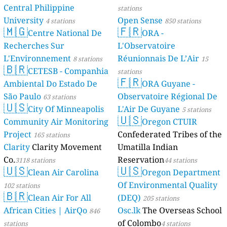
Central Philippine
stations
University
Open Sense
4 stations
850 stations
🇲🇬
🇫🇷
Centre National De
ORA -
Recherches Sur
L'Observatoire
L'Environnement
Réunionnais De L’Air
8 stations
15
🇧🇷
CETESB - Companhia
stations
🇫🇷
Ambiental Do Estado De
ORA Guyane -
São Paulo
Observatoire Régional De
63 stations
🇺🇸
City Of Minneapolis
L'Air De Guyane
5 stations
🇺🇸
Community Air Monitoring
Oregon CTUIR
Project
Confederated Tribes of the
165 stations
Clarity
Clarity Movement
Umatilla Indian
Co.
Reservation
3118 stations
44 stations
🇺🇸
🇺🇸
Clean Air Carolina
Oregon Department
Of Environmental Quality
102 stations
🇧🇷
Clean Air For All
(DEQ)
205 stations
African Cities | AirQo
Osc.lk
The Overseas School
846
of Colombo
stations
4 stations