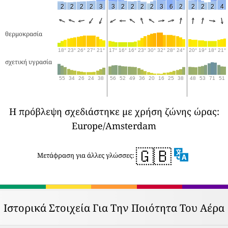
2
2
2
2
3
3
2
2
2
2
3
6
2
2
2
2
4
θερμοκρασία
18°
23°
26°
27°
21°
17°
16°
16°
23°
30°
32°
28°
24°
20°
19°
18°
21°
σχετική υγρασία
55
34
26
24
38
56
52
49
36
20
16
25
38
48
53
71
51
Η πρόβλεψη σχεδιάστηκε με χρήση ζώνης ώρας:
Europe/Amsterdam
🇬🇧
Μετάφραση για άλλες γλώσσες:
Ιστορικά Στοιχεία Για Την Ποιότητα Του Αέρα