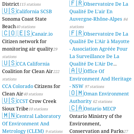
🇫🇷
District
Observatoire De La
115 stations
stations
🇺🇸
California SCSB
Qualité De L'air En
Sonoma Coast State
Auvergne-Rhône-Alpes
84
Beach
40 stations
stations
🇨🇴
🇪🇸
🇫🇷
Canair.io
Observatoire De La
Citizen network for
Qualité De L'Air à Mayotte
monitoring air quality
- Association Agréée Pour
29
La Surveillance De La
stations
🇺🇸
CCA California
Qualité De L'Air De
🇦🇺
Coalition for Clean Air
Mayotte
Office Of
222
4 stations
Environment And Heritage
stations
CCA Colorado
Citizens for
- NSW
97 stations
🇴🇲
Clean Air
Oman Environment
40 stations
🇺🇸
CCST
Crow Creek
Authority
62 stations
🇨🇦
Sioux Tribe
Ontario MECP
10 stations
🇲🇳
Central Laboratory
Ontario Ministry of the
Of Environment And
Environment,
Metrology (CLEM)
Conservation and Parks
9 stations
27