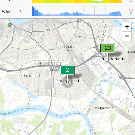
12
10
2
Wind
0
+
−