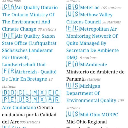
33 stations
stations
🇨🇦
🇧🇬
Air Quality Ontario -
Meter.ac
165 stations
🇺🇸
The Ontario Ministry Of
Methow Valley
The Environment And
Citizens Council
38 stations
🇪🇨
Climate Change
Metropolitan Air
38 stations
🇩🇪
Air Quality, Saxon
Monitoring Network Of
State Office (Luftqualität
Quito Managed By
Sächsisches Landesamt
Secretaria De Ambiente
Für Umwelt,
DMQ.
9 stations
🇵🇦
Landwirtschaft Und
MiAmbiente
🇫🇷
Geologie)
Airbreizh - Qualité
Ministerio de Ambiente de
50 stations
De L'air En Bretagne
Panamá
13
5 stations
🇺🇸
Michigan
stations
🇧🇴
🇨🇱
🇲🇽
🇪🇨
Department Of
🇵🇪
🇺🇸
🇲🇽
🇦🇷
Environmental Quality
109
Aire Ciudadano
Ciencia
stations
🇺🇸
ciudadana por la Calidad
Mid-Ohio MORPC
del Aire
Mid-Ohio Regional
806 stations
🇰🇿