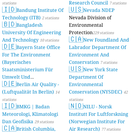
Research Council
stations
7 stations
🇮🇩
🇺🇸
Bandung Institute Of
Nevada NDEP
Technology (ITB)
Nevada Division of
2 stations
🇧🇩
Bangladesh
Environmental
University Of Engineering
Protection
229 stations
🇨🇦
And Technology
New Foundland And
10 stations
🇩🇪
Bayern State Office
Labrador Department Of
For The Environment
Environment And
(Bayerisches
Conservation
7 stations
🇺🇸
Staatsministerium Für
New York State
Umwelt Und
Department Of
🇩🇪
Berlin Air Quality -
Verbraucherschutz) - LfU
Environmental
(Luftqualität In Berlin)
Conservation (NYSDEC)
46 stations
14
42
stations
stations
🇮🇩
🇳🇴
BMKG | Badan
NILU - Norsk
Meteorologi, Klimatologi
Institutt For Luftforskning
Dan Geofisika
(Norwegian Institute For
29 stations
🇨🇦
British Columbia,
Air Research)
77 stations