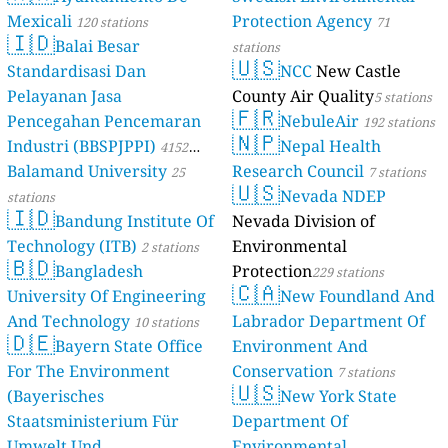
Mexicali
Protection Agency
120 stations
71
🇮🇩
Balai Besar
stations
🇺🇸
Standardisasi Dan
NCC
New Castle
Pelayanan Jasa
County Air Quality
5 stations
🇫🇷
Pencegahan Pencemaran
NebuleAir
192 stations
🇳🇵
Industri (BBSPJPPI)
Nepal Health
4152
Balamand University
Research Council
stations
25
7 stations
🇺🇸
Nevada NDEP
stations
🇮🇩
Bandung Institute Of
Nevada Division of
Technology (ITB)
Environmental
2 stations
🇧🇩
Bangladesh
Protection
229 stations
🇨🇦
University Of Engineering
New Foundland And
And Technology
Labrador Department Of
10 stations
🇩🇪
Bayern State Office
Environment And
For The Environment
Conservation
7 stations
🇺🇸
(Bayerisches
New York State
Staatsministerium Für
Department Of
Umwelt Und
Environmental