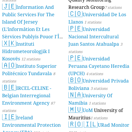
stations
🇯🇪
Information And
Research Group
7 stations
🇨🇴
Public Services For The
Universidad De Los
Island Of Jersey
Llanos
1 stations
🇵🇪
(L'înformâtion Et Les
Universidad
Sèrvices Publyis Pouor I'Île
Nacional Intercultural
🇽🇰
Dé Jèrri)
Instituti
Juan Santos Atahualpa
2 stations
3
Hidrometeorologjik I
stations
🇵🇪
Kosovës
Universidad
12 stations
🇦🇴
Instituto Superior
Peruana Cayetano Heredia
Politécnico Tundavala
(UPCH)
8
4 stations
🇧🇴
Universidad Privada
stations
🇧🇪
IRCEL-CELINE -
Boliviana
3 stations
🇳🇦
Belgian Interregional
University Of
Environment Agency
Namibia
87
1 stations
🇲🇺
UoM
University of
stations
🇮🇪
Ireland
Mauritius
1 stations
🇷🇴
🇮🇱
Environmental Protection
URad Monitor