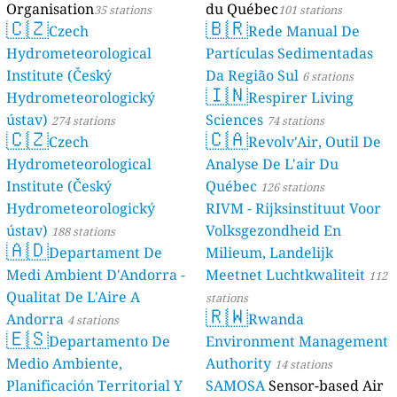
Organisation
du Québec
35 stations
101 stations
🇨🇿
🇧🇷
Czech
Rede Manual De
Hydrometeorological
Partículas Sedimentadas
Institute (Český
Da Região Sul
6 stations
🇮🇳
Hydrometeorologický
Respirer Living
ústav)
Sciences
274 stations
74 stations
🇨🇿
🇨🇦
Czech
Revolv'Air, Outil De
Hydrometeorological
Analyse De L'air Du
Institute (Český
Québec
126 stations
Hydrometeorologický
RIVM - Rijksinstituut Voor
ústav)
Volksgezondheid En
188 stations
🇦🇩
Departament De
Milieum, Landelijk
Medi Ambient D'Andorra -
Meetnet Luchtkwaliteit
112
Qualitat De L'Aire A
stations
🇷🇼
Andorra
Rwanda
4 stations
🇪🇸
Departamento De
Environment Management
Medio Ambiente,
Authority
14 stations
Planificación Territorial Y
SAMOSA
Sensor-based Air