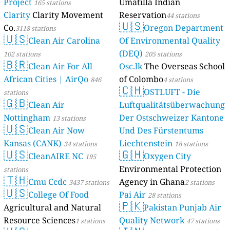
Project
Umatilla Indian
165 stations
Clarity
Clarity Movement
Reservation
44 stations
🇺🇸
Co.
Oregon Department
3118 stations
🇺🇸
Clean Air Carolina
Of Environmental Quality
(DEQ)
102 stations
205 stations
🇧🇷
Clean Air For All
Osc.lk
The Overseas School
African Cities | AirQo
of Colombo
846
4 stations
🇨🇭
OSTLUFT - Die
stations
🇬🇧
Clean Air
Luftqualitätsüberwachung
Nottingham
Der Ostschweizer Kantone
13 stations
🇺🇸
Clean Air Now
Und Des Fürstentums
Kansas (CANK)
Liechtenstein
34 stations
18 stations
🇺🇸
🇬🇭
CleanAIRE NC
Oxygen City
195
Environmental Protection
stations
🇹🇭
Cmu Ccdc
Agency in Ghana
3437 stations
2 stations
🇺🇸
College Of Food
Pai Air
28 stations
🇵🇰
Agricultural and Natural
Pakistan Punjab Air
Resource Sciences
Quality Network
1 stations
47 stations