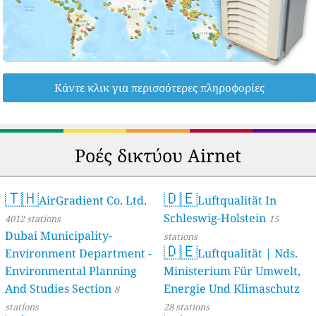
Κάντε κλικ για περισσότερες πληροφορίες
Ροές δικτύου Airnet
🇹🇭
🇩🇪
AirGradient Co. Ltd.
Luftqualität In
Schleswig-Holstein
4012 stations
15
Dubai Municipality-
stations
🇩🇪
Environment Department -
Luftqualität | Nds.
Environmental Planning
Ministerium Für Umwelt,
And Studies Section
Energie Und Klimaschutz
8
stations
28 stations