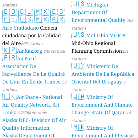
🇺🇸
Michigan
stations
🇧🇴
🇨🇱
🇲🇽
🇪🇨
Department Of
🇵🇪
🇺🇸
🇲🇽
🇦🇷
Environmental Quality
109
Aire Ciudadano
Ciencia
stations
🇺🇸
ciudadana por la Calidad
Mid-Ohio MORPC
del Aire
Mid-Ohio Regional
806 stations
🇰🇿
AirKaz.org
Planning Commission
249 stations
151
🇫🇷
AirParif -
stations
🇺🇾
Association De
Ministerio De
Surveillance De La Qualité
Ambiente De La República
De L'air En Île-de-France
Oriental Del Uruguay
39
6
stations
stations
🇱🇰
🇶🇦
AirShare - National
Ministry Of
Air Quality Network, Sri
Environment And Climate
Lanka
Change, State Of Qatar
578784 stations
16
Alaska DEC- Division Of Air
stations
🇲🇰
Quality Information,
Ministry Of
Alaska Department Of
Environment And Physical