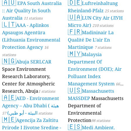
🇦🇺
🇩🇪
EPA South Australia
Luftreinhaltung
:: Air Quality In South
Rheinland-Pfalz
25 stations
🇺🇦
Australia
LUN City Air (ЛУН
11 stations
🇱🇹
AAA - Aplinkos
Місто Air)
210 stations
🇫🇷
Apsaugos Agentūra
Madininair La
(Lithuania Environmental
Qualité De L’air En
Protection Agency
Martinique
16
7 stations
🇲🇾
Malaysia
stations
🇳🇬
Abuja SERLCAR
Department Of
Space Environment
Environment (DOE); Air
Research Laboratory,
Polluant Index
Center for Atmospheric
Management System
66
🇺🇸
Research, Abuja
Massachusetts
1 stations
stations
🇦🇪
AED - Environment
MASSDEP
Massachusetts
Agency – Abu Dhabi ( هيئة
Department of
البيئة - أبو ظبي)
Environmental
57 stations
🇲🇪
Agencija Za Zaštitu
Protection
98 stations
🇪🇸
Prirode I životne Sredine -
Medi Ambient.