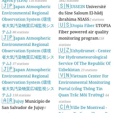
Agency (EPA)
116 stations
3842 stations
🇯🇵
🇸🇳
Japan Atmospheric
USSEIN
Université
Environmental Regional
du Sine Saloum El-hâdj
Observation System (環境
ibrahima NIASS
2 stations
🇺🇸
省大気汚染物質広域監視シス
Utopia Fiber
UTOPIA
テム)
Fiber powered air quality
86 stations
🇯🇵
Japan Atmospheric
monitoring program
218
Environmental Regional
stations
🇺🇿
Observation System (環境
Uzhydromet - Center
省大気汚染物質広域監視シス
For Hydrometeorological
テム)
Service Of The Republic Of
37 stations
🇯🇵
Japan Atmospheric
Uzbekistan
23 stations
🇻🇳
Environmental Regional
Vietnam Center For
Observation System (環境
Environmental Monitoring
省大気汚染物質広域監視シス
Portal (cổng Thông Tin
テム)
Quan Trắc Môi Trường)
118 stations
64
🇦🇷
Jujuy
Municipio de
stations
🇨🇦
San Salvador de Jujuy
Ville De Montreal -
0