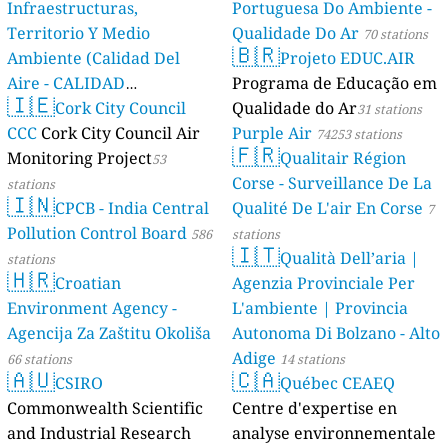
Infraestructuras,
Portuguesa Do Ambiente -
Territorio Y Medio
Qualidade Do Ar
70 stations
🇧🇷
Ambiente (Calidad Del
Projeto EDUC.AIR
Aire - CALIDAD
Programa de Educação em
🇮🇪
AMBIENTAL)
Cork City Council
Qualidade do Ar
23 stations
31 stations
CCC
Cork City Council Air
Purple Air
74253 stations
🇫🇷
Monitoring Project
Qualitair Région
53
Corse - Surveillance De La
stations
🇮🇳
CPCB - India Central
Qualité De L'air En Corse
7
Pollution Control Board
586
stations
🇮🇹
Qualità Dell’aria |
stations
🇭🇷
Croatian
Agenzia Provinciale Per
Environment Agency -
L'ambiente | Provincia
Agencija Za Zaštitu Okoliša
Autonoma Di Bolzano - Alto
Adige
66 stations
14 stations
🇦🇺
🇨🇦
CSIRO
Québec CEAEQ
Commonwealth Scientific
Centre d'expertise en
and Industrial Research
analyse environnementale