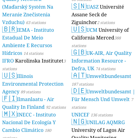
🇸🇳
(Maďarský Systém Na
UASZ
Université
Meranie Znečistenia
Assane Seck de
Vzduchu)
Ziguinchor
63 stations
2 stations
🇧🇷
🇺🇸
IEMA - Instituto
UCM
University of
Estadual De Meio
California Merced
388
Ambiente E Recursos
stations
🇬🇧
Hídricos
UK-AIR, Air Quality
14 stations
IFRO
Karolinska Institutet
Information Resource -
3
Defra, UK
stations
74 stations
🇺🇸
🇦🇹
Illinois
Umweltbundesamt
Environmental Protection
187 stations
🇩🇪
Agency
Umweltbundesamt |
89 stations
🇫🇮
Ilmanlaatu - Air
Für Mensch Und Umwelt
7
Quality In Finland
92 stations
stations
🇲🇽
INECC - Instituto
UNICEF
136 stations
🇳🇬
Nacional De Ecología Y
UNILAG AQMRG
Cambio Climático
University of Lagos Air
180
Quality Monitoring