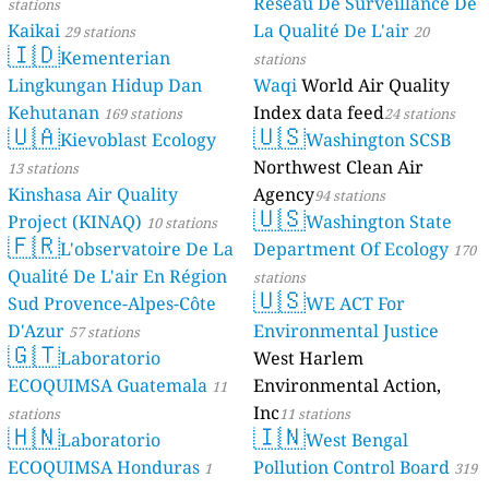
Réseau De Surveillance De
stations
Kaikai
La Qualité De L'air
29 stations
20
🇮🇩
Kementerian
stations
Lingkungan Hidup Dan
Waqi
World Air Quality
Kehutanan
Index data feed
169 stations
24 stations
🇺🇦
🇺🇸
Kievoblast Ecology
Washington SCSB
Northwest Clean Air
13 stations
Kinshasa Air Quality
Agency
94 stations
🇺🇸
Project (KINAQ)
Washington State
10 stations
🇫🇷
L'observatoire De La
Department Of Ecology
170
Qualité De L'air En Région
stations
🇺🇸
Sud Provence-Alpes-Côte
WE ACT For
D'Azur
Environmental Justice
57 stations
🇬🇹
Laboratorio
West Harlem
ECOQUIMSA Guatemala
Environmental Action,
11
Inc
stations
11 stations
🇭🇳
🇮🇳
Laboratorio
West Bengal
ECOQUIMSA Honduras
Pollution Control Board
1
319