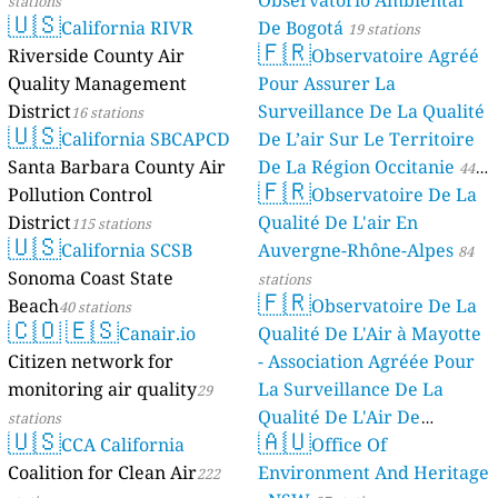
Observatorio Ambiental
stations
🇺🇸
California RIVR
De Bogotá
19 stations
🇫🇷
Riverside County Air
Observatoire Agréé
Quality Management
Pour Assurer La
District
Surveillance De La Qualité
16 stations
🇺🇸
California SBCAPCD
De L’air Sur Le Territoire
Santa Barbara County Air
De La Région Occitanie
44
🇫🇷
Pollution Control
Observatoire De La
stations
District
Qualité De L'air En
115 stations
🇺🇸
California SCSB
Auvergne-Rhône-Alpes
84
Sonoma Coast State
stations
🇫🇷
Beach
Observatoire De La
40 stations
🇨🇴
🇪🇸
Canair.io
Qualité De L'Air à Mayotte
Citizen network for
- Association Agréée Pour
monitoring air quality
La Surveillance De La
29
Qualité De L'Air De
stations
🇺🇸
🇦🇺
CCA California
Mayotte
Office Of
4 stations
Coalition for Clean Air
Environment And Heritage
222