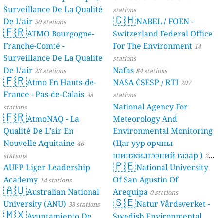
Surveillance De La Qualité
stations
🇨🇭
De L’air
NABEL / FOEN -
50 stations
🇫🇷
ATMO Bourgogne-
Switzerland Federal Office
Franche-Comté -
For The Environment
14
Surveillance De La Qualite
stations
De L’air
Nafas
23 stations
84 stations
🇫🇷
Atmo En Hauts-de-
NASA CSESP / RTI
207
France - Pas-de-Calais
38
stations
National Agency For
stations
🇫🇷
AtmoNAQ - La
Meteorology And
Qualité De L’air En
Environmental Monitoring
Nouvelle Aquitaine
(Цаг уур орчны
46
шинжилгээний газар )
stations
21
🇵🇪
AUPP Liger Leadership
National University
stations
Academy
Of San Agustin Of
14 stations
🇦🇺
Australian National
Arequipa
0 stations
🇸🇪
University (ANU)
Natur Vårdsverket -
38 stations
🇲🇽
Ayuntamiento De
Swedish Environmental