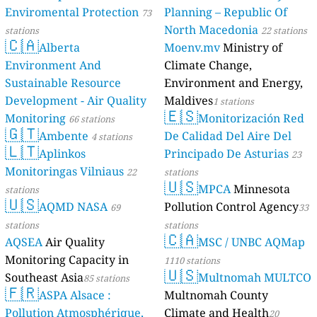
Enviromental Protection
Planning – Republic Of
73
North Macedonia
stations
22 stations
🇨🇦
Alberta
Moenv.mv
Ministry of
Environment And
Climate Change,
Sustainable Resource
Environment and Energy,
Development - Air Quality
Maldives
1 stations
🇪🇸
Monitoring
Monitorización Red
66 stations
🇬🇹
Ambente
De Calidad Del Aire Del
4 stations
🇱🇹
Aplinkos
Principado De Asturias
23
Monitoringas Vilniaus
22
stations
🇺🇸
MPCA
Minnesota
stations
🇺🇸
AQMD NASA
Pollution Control Agency
69
33
stations
stations
🇨🇦
AQSEA
Air Quality
MSC / UNBC AQMap
Monitoring Capacity in
1110 stations
🇺🇸
Southeast Asia
Multnomah MULTCO
85 stations
🇫🇷
ASPA Alsace :
Multnomah County
Pollution Atmosphérique,
Climate and Health
20