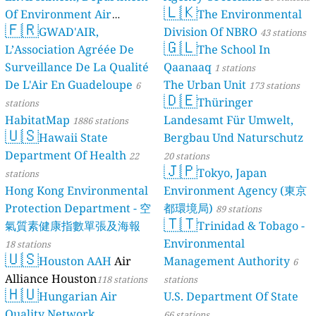
🇱🇰
Of Environment Air
The Environmental
🇫🇷
Quality Monitoring
GWAD'AIR,
Division Of NBRO
30
43 stations
🇬🇱
L’Association Agréée De
The School In
stations
Surveillance De La Qualité
Qaanaaq
1 stations
De L'Air En Guadeloupe
The Urban Unit
6
173 stations
🇩🇪
Thüringer
stations
HabitatMap
Landesamt Für Umwelt,
1886 stations
🇺🇸
Hawaii State
Bergbau Und Naturschutz
Department Of Health
22
20 stations
🇯🇵
Tokyo, Japan
stations
Hong Kong Environmental
Environment Agency (東京
Protection Department - 空
都環境局)
89 stations
🇹🇹
氣質素健康指數單張及海報
Trinidad & Tobago -
Environmental
18 stations
🇺🇸
Houston AAH
Air
Management Authority
6
Alliance Houston
118 stations
stations
🇭🇺
Hungarian Air
U.S. Department Of State
Quality Network
66 stations