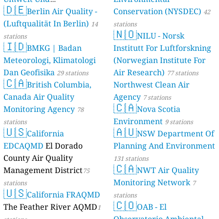
🇩🇪
Berlin Air Quality -
Verbraucherschutz) - LfU
Conservation (NYSDEC)
42
(Luftqualität In Berlin)
46 stations
14
stations
🇳🇴
NILU - Norsk
stations
🇮🇩
BMKG | Badan
Institutt For Luftforskning
Meteorologi, Klimatologi
(Norwegian Institute For
Dan Geofisika
Air Research)
29 stations
77 stations
🇨🇦
British Columbia,
Northwest Clean Air
Canada Air Quality
Agency
7 stations
🇨🇦
Monitoring Agency
Nova Scotia
78
Environment
stations
9 stations
🇺🇸
🇦🇺
California
NSW Department Of
EDCAQMD
El Dorado
Planning And Environment
County Air Quality
131 stations
🇨🇦
Management District
NWT Air Quality
75
Monitoring Network
stations
7
🇺🇸
California FRAQMD
stations
🇨🇴
The Feather River AQMD
OAB - El
1