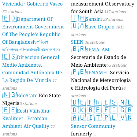
Vivienda · Gobierno Vasco
measurement Observatory
for South Asia
62 stations
337 stations
🇧🇩
🇹🇭
Department Of
Sansiri
58 stations
🇺🇦
Environment-Government
Save Dnipro
1815
Of The People's Republic
stations
Of Bangladesh পরিবেশ
SEEN
16 stations
🇧🇷
অধিদপ্তর-গণপ্রজাতন্ত্রী বাংলাদেশ সরকার
SEMA_AM
🇪🇸
Direccion General
Secretaria de Estado de
17 stations
Medio Ambiente,
Meio Ambiente
75 stations
🇵🇪
Comunidad Autónoma De
SENAMHI
Servicio
La Región De Murcia
Nacional de Meteorología
11
e Hidrología del Perú
stations
14
🇳🇬
EdoState
Edo State
stations
🇩🇪
🇫🇷
🇪🇸
🇳🇱
Nigeria
3 stations
🇪🇪
🇩🇰
🇧🇪
🇫🇮
🇬🇷
Eesti Välisõhu
🇦🇺
🇮🇹
🇵🇱
🇻🇳
Kvaliteet - Estonian
Ambient Air Quality
Sensor Community
11
formerly
stations