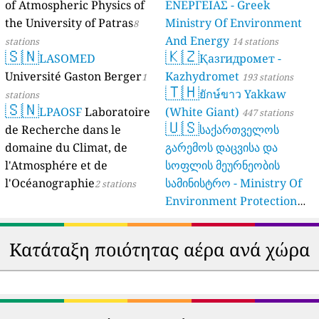
Umwelt Und
of Atmospheric Physics of
ΕΝΕΡΓΕΙΑΣ - Greek
Verbraucherschutz NRW)
the University of Patras
Ministry Of Environment
8
And Energy
61 stations
stations
14 stations
🇸🇳
🇰🇿
LASOMED
Қазгидромет -
Université Gaston Berger
Kazhydromet
1
193 stations
🇹🇭
ยักษ์ขาว Yakkaw
stations
🇸🇳
LPAOSF
Laboratoire
(White Giant)
447 stations
🇺🇸
de Recherche dans le
საქართველოს
domaine du Climat, de
გარემოს დაცვისა და
l'Atmosphére et de
სოფლის მეურნეობის
l'Océanographie
სამინისტრო - Ministry Of
2 stations
Environment Protection
And Agriculture Of
Georgia
16 stations
Κατάταξη ποιότητας αέρα ανά χώρα
🇦🇪
🇰🇼
156
106
United Arab Emirates
Kuwait