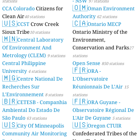
- NSW
stations
97 stations
🇴🇲
CCA Colorado
Citizens for
Oman Environment
Clean Air
Authority
40 stations
62 stations
🇺🇸
🇨🇦
CCST
Crow Creek
Ontario MECP
Sioux Tribe
Ontario Ministry of the
10 stations
🇲🇳
Central Laboratory
Environment,
Of Environment And
Conservation and Parks
27
Metrology (CLEM)
9 stations
stations
Central Philippine
Open Sense
850 stations
🇫🇷
University
ORA -
4 stations
🇲🇬
Centre National De
L'Observatoire
Recherches Sur
Réunionnais De L’Air
15
L'Environnement
8 stations
stations
🇧🇷
🇫🇷
CETESB - Companhia
ORA Guyane -
Ambiental Do Estado De
Observatoire Régional De
São Paulo
L'Air De Guyane
63 stations
5 stations
🇺🇸
🇺🇸
City Of Minneapolis
Oregon CTUIR
Community Air Monitoring
Confederated Tribes of the