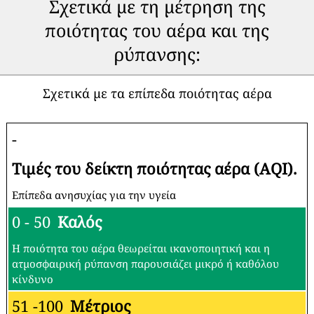
🇮🇩
🇮🇳
152
105
Indonesia
India
🇺🇸
🇨🇳
143
105
United States
China
🇿🇦
🇹🇷
127
102
South Africa
Turkey
🇿🇲
🇷🇼
125
102
Zambia
Rwanda
🇵🇰
🇱🇸
121
100
Pakistan
Lesotho
🇲🇾
🇨🇱
119
98
Malaysia
Chile
🇨🇦
🇵🇸
107
89
Canada
Palestine
Ranking updated ένα λεπτό πριν
(9 Αυγ 2026 12:20 ΜΜ)
Σχετικά με τη μέτρηση της
ποιότητας του αέρα και της
ρύπανσης: