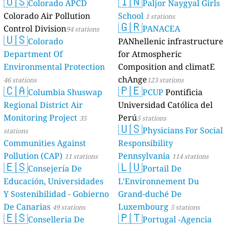
🇺🇸
🇮🇳
Colorado APCD
Paljor Naygyal Girls
Colorado Air Pollution
School
1 stations
🇬🇷
Control Division
PANACEA
94 stations
🇺🇸
Colorado
PANhellenic infrastructure
Department Of
for Atmospheric
Environmental Protection
Composition and climatE
chAnge
46 stations
123 stations
🇨🇦
🇵🇪
Columbia Shuswap
PCUP
Pontificia
Regional District Air
Universidad Católica del
Monitoring Project
Perú
35
5 stations
🇺🇸
Physicians For Social
stations
Communities Against
Responsibility
Pollution (CAP)
Pennsylvania
11 stations
114 stations
🇪🇸
🇱🇺
Consejería De
Portail De
Educación, Universidades
L'Environnement Du
Y Sostenibilidad - Gobierno
Grand-duché De
De Canarias
Luxembourg
49 stations
5 stations
🇪🇸
🇵🇹
Conselleria De
Portugal -Agencia