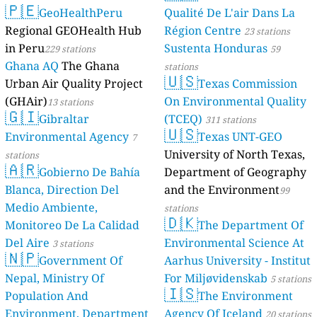
🇵🇪
GeoHealthPeru
Qualité De L'air Dans La
Regional GEOHealth Hub
Région Centre
23 stations
in Peru
Sustenta Honduras
229 stations
59
Ghana AQ
The Ghana
stations
🇺🇸
Urban Air Quality Project
Texas Commission
(GHAir)
On Environmental Quality
13 stations
🇬🇮
Gibraltar
(TCEQ)
311 stations
🇺🇸
Environmental Agency
Texas UNT-GEO
7
University of North Texas,
stations
🇦🇷
Gobierno De Bahía
Department of Geography
Blanca, Direction Del
and the Environment
99
Medio Ambiente,
stations
🇩🇰
Monitoreo De La Calidad
The Department Of
Del Aire
Environmental Science At
3 stations
🇳🇵
Government Of
Aarhus University - Institut
Nepal, Ministry Of
For Miljøvidenskab
5 stations
🇮🇸
Population And
The Environment
Environment, Department
Agency Of Iceland
20 stations