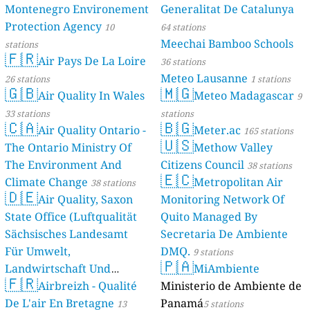
Montenegro Environement
Generalitat De Catalunya
Protection Agency
10
64 stations
Meechai Bamboo Schools
stations
🇫🇷
Air Pays De La Loire
36 stations
Meteo Lausanne
26 stations
1 stations
🇬🇧
🇲🇬
Air Quality In Wales
Meteo Madagascar
9
33 stations
stations
🇨🇦
🇧🇬
Air Quality Ontario -
Meter.ac
165 stations
🇺🇸
The Ontario Ministry Of
Methow Valley
The Environment And
Citizens Council
38 stations
🇪🇨
Climate Change
Metropolitan Air
38 stations
🇩🇪
Air Quality, Saxon
Monitoring Network Of
State Office (Luftqualität
Quito Managed By
Sächsisches Landesamt
Secretaria De Ambiente
Für Umwelt,
DMQ.
9 stations
🇵🇦
Landwirtschaft Und
MiAmbiente
🇫🇷
Geologie)
Airbreizh - Qualité
Ministerio de Ambiente de
50 stations
De L'air En Bretagne
Panamá
13
5 stations