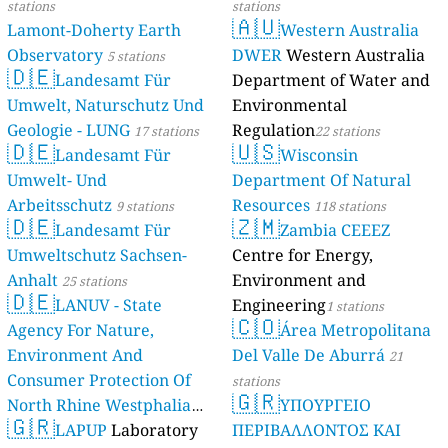
stations
stations
🇦🇺
Lamont-Doherty Earth
Western Australia
Observatory
DWER
Western Australia
5 stations
🇩🇪
Landesamt Für
Department of Water and
Umwelt, Naturschutz Und
Environmental
Geologie - LUNG
Regulation
17 stations
22 stations
🇩🇪
🇺🇸
Landesamt Für
Wisconsin
Umwelt- Und
Department Of Natural
Arbeitsschutz
Resources
9 stations
118 stations
🇩🇪
🇿🇲
Landesamt Für
Zambia CEEEZ
Umweltschutz Sachsen-
Centre for Energy,
Anhalt
Environment and
25 stations
🇩🇪
LANUV - State
Engineering
1 stations
🇨🇴
Agency For Nature,
Área Metropolitana
Environment And
Del Valle De Aburrá
21
Consumer Protection Of
stations
🇬🇷
North Rhine Westphalia
ΥΠΟΥΡΓΕΙΟ
🇬🇷
(Landesamt Für Natur,
LAPUP
Laboratory
ΠΕΡΙΒΑΛΛΟΝΤΟΣ ΚΑΙ