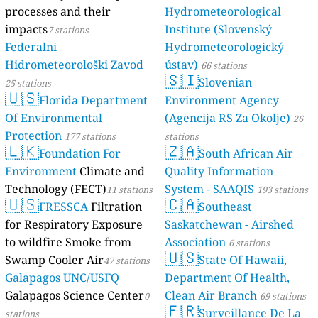
processes and their
Hydrometeorological
impacts
Institute (Slovenský
7 stations
Federalni
Hydrometeorologický
Hidrometeorološki Zavod
ústav)
66 stations
🇸🇮
Slovenian
25 stations
🇺🇸
Florida Department
Environment Agency
Of Environmental
(Agencija RS Za Okolje)
26
Protection
177 stations
stations
🇱🇰
🇿🇦
Foundation For
South African Air
Environment
Climate and
Quality Information
Technology (FECT)
System - SAAQIS
11 stations
193 stations
🇺🇸
🇨🇦
FRESSCA
Filtration
Southeast
for Respiratory Exposure
Saskatchewan - Airshed
to wildfire Smoke from
Association
6 stations
🇺🇸
Swamp Cooler Air
State Of Hawaii,
47 stations
Galapagos UNC/USFQ
Department Of Health,
Galapagos Science Center
Clean Air Branch
0
69 stations
🇫🇷
Surveillance De La
stations