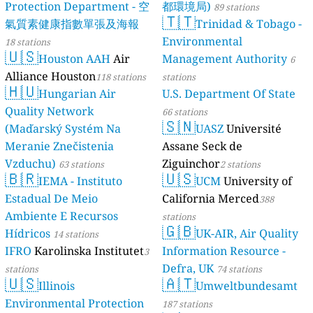
Protection Department - 空
都環境局)
89 stations
🇹🇹
氣質素健康指數單張及海報
Trinidad & Tobago -
Environmental
18 stations
🇺🇸
Houston AAH
Air
Management Authority
6
Alliance Houston
118 stations
stations
🇭🇺
Hungarian Air
U.S. Department Of State
Quality Network
66 stations
🇸🇳
(Maďarský Systém Na
UASZ
Université
Meranie Znečistenia
Assane Seck de
Vzduchu)
Ziguinchor
63 stations
2 stations
🇧🇷
🇺🇸
IEMA - Instituto
UCM
University of
Estadual De Meio
California Merced
388
Ambiente E Recursos
stations
🇬🇧
Hídricos
UK-AIR, Air Quality
14 stations
IFRO
Karolinska Institutet
Information Resource -
3
Defra, UK
stations
74 stations
🇺🇸
🇦🇹
Illinois
Umweltbundesamt
Environmental Protection
187 stations