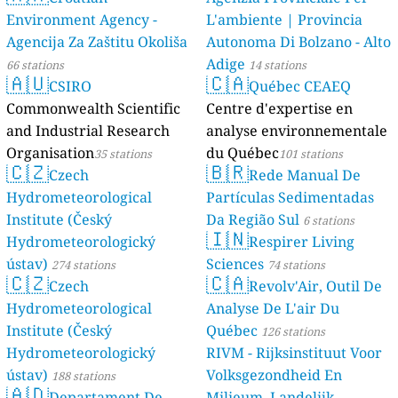
Environment Agency -
L'ambiente | Provincia
Agencija Za Zaštitu Okoliša
Autonoma Di Bolzano - Alto
Adige
66 stations
14 stations
🇦🇺
🇨🇦
CSIRO
Québec CEAEQ
Commonwealth Scientific
Centre d'expertise en
and Industrial Research
analyse environnementale
Organisation
du Québec
35 stations
101 stations
🇨🇿
🇧🇷
Czech
Rede Manual De
Hydrometeorological
Partículas Sedimentadas
Institute (Český
Da Região Sul
6 stations
🇮🇳
Hydrometeorologický
Respirer Living
ústav)
Sciences
274 stations
74 stations
🇨🇿
🇨🇦
Czech
Revolv'Air, Outil De
Hydrometeorological
Analyse De L'air Du
Institute (Český
Québec
126 stations
Hydrometeorologický
RIVM - Rijksinstituut Voor
ústav)
Volksgezondheid En
188 stations
🇦🇩
Departament De
Milieum, Landelijk