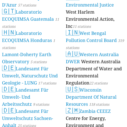
D'Azur
Environmental Justice
57 stations
🇬🇹
Laboratorio
West Harlem
ECOQUIMSA Guatemala
Environmental Action,
11
Inc
stations
11 stations
🇭🇳
🇮🇳
Laboratorio
West Bengal
ECOQUIMSA Honduras
Pollution Control Board
1
319
stations
stations
🇦🇺
Lamont-Doherty Earth
Western Australia
Observatory
DWER
Western Australia
5 stations
🇩🇪
Landesamt Für
Department of Water and
Umwelt, Naturschutz Und
Environmental
Geologie - LUNG
Regulation
17 stations
22 stations
🇩🇪
🇺🇸
Landesamt Für
Wisconsin
Umwelt- Und
Department Of Natural
Arbeitsschutz
Resources
9 stations
118 stations
🇩🇪
🇿🇲
Landesamt Für
Zambia CEEEZ
Umweltschutz Sachsen-
Centre for Energy,
Anhalt
Environment and
25 stations