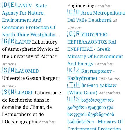
🇩🇪
LANUV - State
Engineering
1 stations
🇨🇴
Agency For Nature,
Área Metropolitana
Environment And
Del Valle De Aburrá
21
Consumer Protection Of
stations
🇬🇷
North Rhine Westphalia
ΥΠΟΥΡΓΕΙΟ
🇬🇷
(Landesamt Für Natur,
LAPUP
Laboratory
ΠΕΡΙΒΑΛΛΟΝΤΟΣ ΚΑΙ
Umwelt Und
of Atmospheric Physics of
ΕΝΕΡΓΕΙΑΣ - Greek
Verbraucherschutz NRW)
the University of Patras
Ministry Of Environment
8
And Energy
61 stations
stations
14 stations
🇸🇳
🇰🇿
LASOMED
Қазгидромет -
Université Gaston Berger
Kazhydromet
1
193 stations
🇹🇭
ยักษ์ขาว Yakkaw
stations
🇸🇳
LPAOSF
Laboratoire
(White Giant)
447 stations
🇺🇸
de Recherche dans le
საქართველოს
domaine du Climat, de
გარემოს დაცვისა და
l'Atmosphére et de
სოფლის მეურნეობის
l'Océanographie
სამინისტრო - Ministry Of
2 stations
Environment Protection