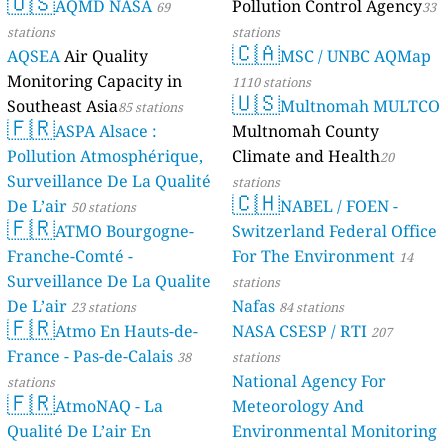
🇺🇸
AQMD NASA
Pollution Control Agency
69
33
stations
stations
🇨🇦
AQSEA
Air Quality
MSC / UNBC AQMap
Monitoring Capacity in
1110 stations
🇺🇸
Southeast Asia
Multnomah MULTCO
85 stations
🇫🇷
ASPA Alsace :
Multnomah County
Pollution Atmosphérique,
Climate and Health
20
Surveillance De La Qualité
stations
🇨🇭
De L’air
NABEL / FOEN -
50 stations
🇫🇷
ATMO Bourgogne-
Switzerland Federal Office
Franche-Comté -
For The Environment
14
Surveillance De La Qualite
stations
De L’air
Nafas
23 stations
84 stations
🇫🇷
Atmo En Hauts-de-
NASA CSESP / RTI
207
France - Pas-de-Calais
38
stations
National Agency For
stations
🇫🇷
AtmoNAQ - La
Meteorology And
Qualité De L’air En
Environmental Monitoring