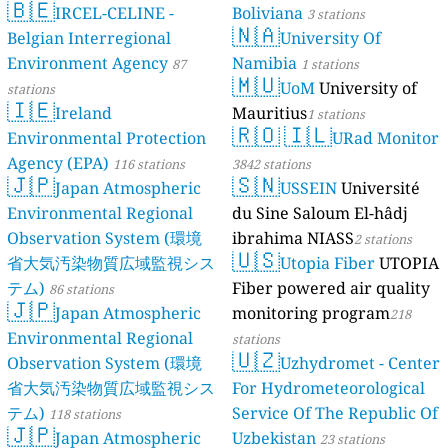
🇧🇪
IRCEL-CELINE -
Boliviana
3 stations
🇳🇦
Belgian Interregional
University Of
Environment Agency
Namibia
87
1 stations
🇲🇺
UoM
University of
stations
🇮🇪
Ireland
Mauritius
1 stations
🇷🇴
🇮🇱
Environmental Protection
URad Monitor
Agency (EPA)
116 stations
3842 stations
🇯🇵
🇸🇳
Japan Atmospheric
USSEIN
Université
Environmental Regional
du Sine Saloum El-hâdj
Observation System (環境
ibrahima NIASS
2 stations
🇺🇸
省大気汚染物質広域監視シス
Utopia Fiber
UTOPIA
テム)
Fiber powered air quality
86 stations
🇯🇵
Japan Atmospheric
monitoring program
218
Environmental Regional
stations
🇺🇿
Observation System (環境
Uzhydromet - Center
省大気汚染物質広域監視シス
For Hydrometeorological
テム)
Service Of The Republic Of
118 stations
🇯🇵
Japan Atmospheric
Uzbekistan
23 stations