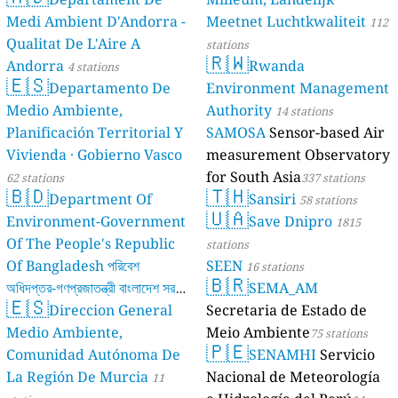
Medi Ambient D'Andorra -
Meetnet Luchtkwaliteit
112
Qualitat De L'Aire A
stations
🇷🇼
Andorra
Rwanda
4 stations
🇪🇸
Departamento De
Environment Management
Medio Ambiente,
Authority
14 stations
Planificación Territorial Y
SAMOSA
Sensor-based Air
Vivienda · Gobierno Vasco
measurement Observatory
for South Asia
62 stations
337 stations
🇧🇩
🇹🇭
Department Of
Sansiri
58 stations
🇺🇦
Environment-Government
Save Dnipro
1815
Of The People's Republic
stations
Of Bangladesh পরিবেশ
SEEN
16 stations
🇧🇷
অধিদপ্তর-গণপ্রজাতন্ত্রী বাংলাদেশ সরকার
SEMA_AM
🇪🇸
Direccion General
Secretaria de Estado de
17 stations
Medio Ambiente,
Meio Ambiente
75 stations
🇵🇪
Comunidad Autónoma De
SENAMHI
Servicio
La Región De Murcia
Nacional de Meteorología
11