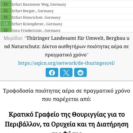
21
Erfurt Bautzener Weg, Germany
21
Erfurt Bergstr., Germany
21
Erfurt Heinrichstr, Germany
19
Erfurt Krämpferstr., Germany
21
Gera Friedericistr., Germany
25
Greiz Mollbergstr., Germany
Μερίδιο: “
Thüringer Landesamt für Umwelt, Bergbau u
24
Hummelshain, Trockenborn, Germany
nd Naturschutz: Δίκτυο αισθητήρων ποιότητας αέρα σε
21
Jena Dammstr., Wenigenjena, Germany
πραγματικό χρόνο
”
15
Mühlhausen Bastmarkt, Mühlhausen/Thüringen, Germany
https://aqicn.org/network/de-thuringen/el/
13
Mühlhausen Wanfrieder Str, Felchta, Germany
22
Neuhaus, Neuhaus am Rennweg, Germany
16
Nordhausen, Germany
17
Possen, Sondershausen, Germany
21
Suhl F.-König-Str, Lauter, Germany
Τροφοδοσία ποιότητας αέρα σε πραγματικό χρόνο
21
Weimar Schwanseestr., Germany
που παρέχεται από:
21
Weimar Steubenstr., Germany
Κρατικό Γραφείο της Θουριγγίας για το
Περιβάλλον, τα Ορυχεία και τη Διατήρηση