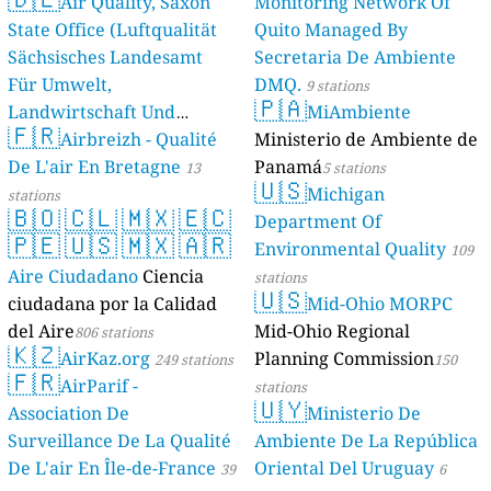
Air Quality, Saxon
Monitoring Network Of
State Office (Luftqualität
Quito Managed By
Sächsisches Landesamt
Secretaria De Ambiente
Für Umwelt,
DMQ.
9 stations
🇵🇦
Landwirtschaft Und
MiAmbiente
🇫🇷
Geologie)
Airbreizh - Qualité
Ministerio de Ambiente de
50 stations
De L'air En Bretagne
Panamá
13
5 stations
🇺🇸
Michigan
stations
🇧🇴
🇨🇱
🇲🇽
🇪🇨
Department Of
🇵🇪
🇺🇸
🇲🇽
🇦🇷
Environmental Quality
109
Aire Ciudadano
Ciencia
stations
🇺🇸
ciudadana por la Calidad
Mid-Ohio MORPC
del Aire
Mid-Ohio Regional
806 stations
🇰🇿
AirKaz.org
Planning Commission
249 stations
150
🇫🇷
AirParif -
stations
🇺🇾
Association De
Ministerio De
Surveillance De La Qualité
Ambiente De La República
De L'air En Île-de-France
Oriental Del Uruguay
39
6