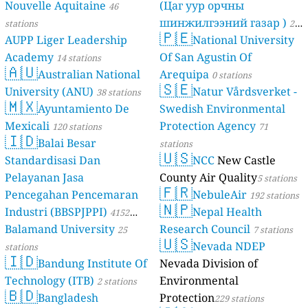
Nouvelle Aquitaine
(Цаг уур орчны
46
шинжилгээний газар )
stations
21
🇵🇪
AUPP Liger Leadership
National University
stations
Academy
Of San Agustin Of
14 stations
🇦🇺
Australian National
Arequipa
0 stations
🇸🇪
University (ANU)
Natur Vårdsverket -
38 stations
🇲🇽
Ayuntamiento De
Swedish Environmental
Mexicali
Protection Agency
120 stations
71
🇮🇩
Balai Besar
stations
🇺🇸
Standardisasi Dan
NCC
New Castle
Pelayanan Jasa
County Air Quality
5 stations
🇫🇷
Pencegahan Pencemaran
NebuleAir
192 stations
🇳🇵
Industri (BBSPJPPI)
Nepal Health
4152
Balamand University
Research Council
stations
25
7 stations
🇺🇸
Nevada NDEP
stations
🇮🇩
Bandung Institute Of
Nevada Division of
Technology (ITB)
Environmental
2 stations
🇧🇩
Bangladesh
Protection
229 stations