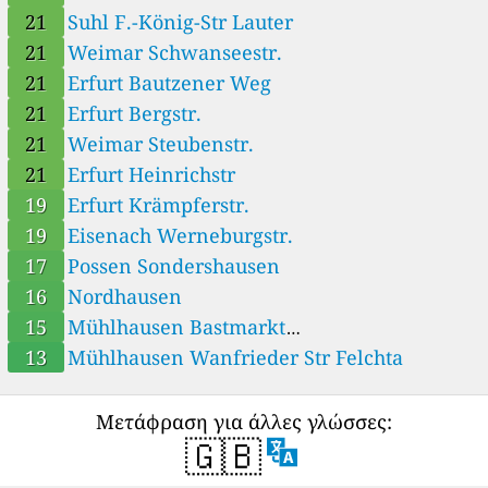
21
Suhl F.-König-Str Lauter
21
Weimar Schwanseestr.
21
Erfurt Bautzener Weg
21
Erfurt Bergstr.
21
Weimar Steubenstr.
21
Erfurt Heinrichstr
19
Erfurt Krämpferstr.
19
Eisenach Werneburgstr.
17
Possen Sondershausen
16
Nordhausen
15
Mühlhausen Bastmarkt
Mühlhausen/Thüringen
13
Mühlhausen Wanfrieder Str Felchta
Μετάφραση για άλλες γλώσσες:
🇬🇧