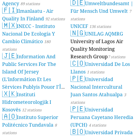
🇩🇪
Agency
Umweltbundesamt |
89 stations
🇫🇮
Ilmanlaatu - Air
Für Mensch Und Umwelt
7
Quality In Finland
92 stations
stations
🇲🇽
INECC - Instituto
UNICEF
136 stations
🇳🇬
Nacional De Ecología Y
UNILAG AQMRG
Cambio Climático
University of Lagos Air
180
Quality Monitoring
stations
🇯🇪
Information And
Research Group
7 stations
🇨🇴
Public Services For The
Universidad De Los
Island Of Jersey
Llanos
1 stations
🇵🇪
(L'înformâtion Et Les
Universidad
Sèrvices Publyis Pouor I'Île
Nacional Intercultural
🇽🇰
Dé Jèrri)
Instituti
Juan Santos Atahualpa
2 stations
3
Hidrometeorologjik I
stations
🇵🇪
Kosovës
Universidad
12 stations
🇦🇴
Instituto Superior
Peruana Cayetano Heredia
Politécnico Tundavala
(UPCH)
8
4 stations
🇧🇴
Universidad Privada
stations