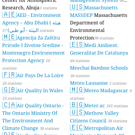
Center for Atmospheric
Management System
66
🇺🇸
Research, Abuja
Massachusetts
1 stations
stations
🇦🇪
AED - Environment
MASSDEP
Massachusetts
Agency – Abu Dhabi ( هيئة
Department of
البيئة - أبو ظبي)
Environmental
57 stations
🇲🇪
Agencija Za Zaštitu
Protection
98 stations
🇪🇸
Prirode I životne Sredine -
Medi Ambient.
Montenegro Environement
Generalitat De Catalunya
Protection Agency
10
64 stations
Meechai Bamboo Schools
stations
🇫🇷
Air Pays De La Loire
36 stations
Meteo Lausanne
26 stations
1 stations
🇬🇧
🇲🇬
Air Quality In Wales
Meteo Madagascar
9
33 stations
stations
🇨🇦
🇧🇬
Air Quality Ontario -
Meter.ac
165 stations
🇺🇸
The Ontario Ministry Of
Methow Valley
The Environment And
Citizens Council
38 stations
🇪🇨
Climate Change
Metropolitan Air
38 stations
🇩🇪