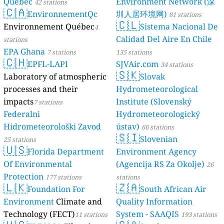
Québec
Environment Network (深
42 stations
🇨🇦
EnvironnementQc
圳人居环境网)
81 stations
🇨🇱
Environnement Québec
Sistema Nacional De
4
Calidad Del Aire En Chile
stations
EPA Ghana
7 stations
135 stations
🇨🇭
EPFL-LAPI
SJVAir.com
34 stations
🇸🇰
Laboratory of atmospheric
Slovak
processes and their
Hydrometeorological
impacts
Institute (Slovenský
7 stations
Federalni
Hydrometeorologický
Hidrometeorološki Zavod
ústav)
66 stations
🇸🇮
Slovenian
25 stations
🇺🇸
Florida Department
Environment Agency
Of Environmental
(Agencija RS Za Okolje)
26
Protection
177 stations
stations
🇱🇰
🇿🇦
Foundation For
South African Air
Environment
Climate and
Quality Information
Technology (FECT)
System - SAAQIS
11 stations
193 stations