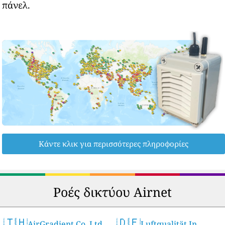
πάνελ.
Κάντε κλικ για περισσότερες πληροφορίες
Ροές δικτύου Airnet
🇹🇭
🇩🇪
AirGradient Co. Ltd.
Luftqualität In