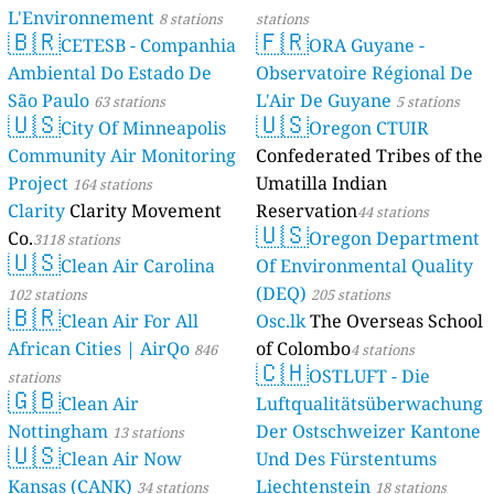
L'Environnement
8 stations
stations
🇧🇷
🇫🇷
CETESB - Companhia
ORA Guyane -
Ambiental Do Estado De
Observatoire Régional De
São Paulo
L'Air De Guyane
63 stations
5 stations
🇺🇸
🇺🇸
City Of Minneapolis
Oregon CTUIR
Community Air Monitoring
Confederated Tribes of the
Project
Umatilla Indian
164 stations
Clarity
Clarity Movement
Reservation
44 stations
🇺🇸
Co.
Oregon Department
3118 stations
🇺🇸
Clean Air Carolina
Of Environmental Quality
(DEQ)
102 stations
205 stations
🇧🇷
Clean Air For All
Osc.lk
The Overseas School
African Cities | AirQo
of Colombo
846
4 stations
🇨🇭
OSTLUFT - Die
stations
🇬🇧
Clean Air
Luftqualitätsüberwachung
Nottingham
Der Ostschweizer Kantone
13 stations
🇺🇸
Clean Air Now
Und Des Fürstentums
Kansas (CANK)
Liechtenstein
34 stations
18 stations