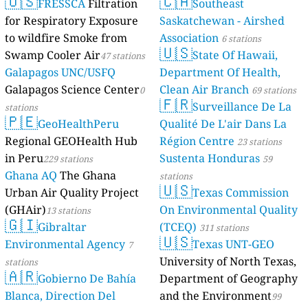
🇺🇸
🇨🇦
FRESSCA
Filtration
Southeast
for Respiratory Exposure
Saskatchewan - Airshed
to wildfire Smoke from
Association
6 stations
🇺🇸
Swamp Cooler Air
State Of Hawaii,
47 stations
Galapagos UNC/USFQ
Department Of Health,
Galapagos Science Center
Clean Air Branch
0
69 stations
🇫🇷
Surveillance De La
stations
🇵🇪
GeoHealthPeru
Qualité De L'air Dans La
Regional GEOHealth Hub
Région Centre
23 stations
in Peru
Sustenta Honduras
229 stations
59
Ghana AQ
The Ghana
stations
🇺🇸
Urban Air Quality Project
Texas Commission
(GHAir)
On Environmental Quality
13 stations
🇬🇮
Gibraltar
(TCEQ)
311 stations
🇺🇸
Environmental Agency
Texas UNT-GEO
7
University of North Texas,
stations
🇦🇷
Gobierno De Bahía
Department of Geography
Blanca, Direction Del
and the Environment
99