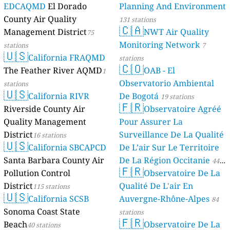
EDCAQMD
El Dorado
Planning And Environment
County Air Quality
131 stations
🇨🇦
Management District
NWT Air Quality
75
Monitoring Network
stations
7
🇺🇸
California FRAQMD
stations
🇨🇴
The Feather River AQMD
OAB - El
1
Observatorio Ambiental
stations
🇺🇸
California RIVR
De Bogotá
19 stations
🇫🇷
Riverside County Air
Observatoire Agréé
Quality Management
Pour Assurer La
District
Surveillance De La Qualité
16 stations
🇺🇸
California SBCAPCD
De L’air Sur Le Territoire
Santa Barbara County Air
De La Région Occitanie
44
🇫🇷
Pollution Control
Observatoire De La
stations
District
Qualité De L'air En
115 stations
🇺🇸
California SCSB
Auvergne-Rhône-Alpes
84
Sonoma Coast State
stations
🇫🇷
Beach
Observatoire De La
40 stations