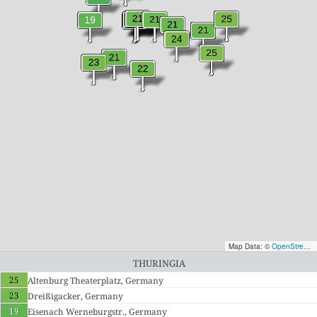
Map Data: ©
OpenStreetMap contributors
Thuringia
25
Altenburg Theaterplatz, Germany
23
Dreißigacker, Germany
19
Eisenach Werneburgstr., Germany