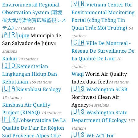
🇻🇳
Environmental Regional
Vietnam Center For
Observation System (環境
Environmental Monitoring
省大気汚染物質広域監視シス
Portal (cổng Thông Tin
テム)
Quan Trắc Môi Trường)
37 stations
64
🇦🇷
Jujuy
Municipio de
stations
🇨🇦
San Salvador de Jujuy
Ville De Montreal -
0
Réseau De Surveillance De
stations
Kaikai
La Qualité De L'air
29 stations
20
🇮🇩
Kementerian
stations
Lingkungan Hidup Dan
Waqi
World Air Quality
Kehutanan
Index data feed
169 stations
24 stations
🇺🇦
🇺🇸
Kievoblast Ecology
Washington SCSB
Northwest Clean Air
13 stations
Kinshasa Air Quality
Agency
94 stations
🇺🇸
Project (KINAQ)
Washington State
10 stations
🇫🇷
L'observatoire De La
Department Of Ecology
170
Qualité De L'air En Région
stations
🇺🇸
Sud Provence-Alpes-Côte
WE ACT For