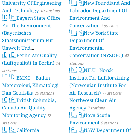
🇨🇦
University Of Engineering
New Foundland And
And Technology
Labrador Department Of
10 stations
🇩🇪
Bayern State Office
Environment And
For The Environment
Conservation
7 stations
🇺🇸
(Bayerisches
New York State
Staatsministerium Für
Department Of
Umwelt Und
Environmental
🇩🇪
Berlin Air Quality -
Verbraucherschutz) - LfU
Conservation (NYSDEC)
42
(Luftqualität In Berlin)
46 stations
14
stations
🇳🇴
NILU - Norsk
stations
🇮🇩
BMKG | Badan
Institutt For Luftforskning
Meteorologi, Klimatologi
(Norwegian Institute For
Dan Geofisika
Air Research)
29 stations
77 stations
🇨🇦
British Columbia,
Northwest Clean Air
Canada Air Quality
Agency
7 stations
🇨🇦
Monitoring Agency
Nova Scotia
78
Environment
stations
9 stations
🇺🇸
🇦🇺
California
NSW Department Of