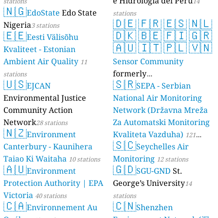
e Hidrología del Perú
stations
14
🇳🇬
EdoState
Edo State
stations
🇩🇪
🇫🇷
🇪🇸
🇳🇱
Nigeria
3 stations
🇪🇪
🇩🇰
🇧🇪
🇫🇮
🇬🇷
Eesti Välisõhu
🇦🇺
🇮🇹
🇵🇱
🇻🇳
Kvaliteet - Estonian
Ambient Air Quality
Sensor Community
11
formerly
stations
🇺🇸
🇸🇷
EJCAN
luftdaten.info
SEPA - Serbian
35813 stations
Environmental Justice
National Air Monitoring
Community Action
Network (Državna Mreža
Network
Za Automatski Monitoring
28 stations
🇳🇿
Environment
Kvaliteta Vazduha)
121
🇸🇨
Canterbury - Kaunihera
Seychelles Air
stations
Taiao Ki Waitaha
Monitoring
10 stations
12 stations
🇦🇺
🇬🇩
Environment
SGU-GND
St.
Protection Authority | EPA
George’s University
14
Victoria
40 stations
stations
🇨🇦
🇨🇳
Environnement Au
Shenzhen