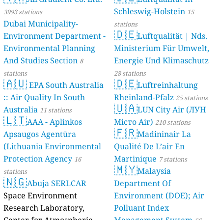
Schleswig-Holstein
3993 stations
15
Dubai Municipality-
stations
🇩🇪
Environment Department -
Luftqualität | Nds.
Environmental Planning
Ministerium Für Umwelt,
And Studies Section
Energie Und Klimaschutz
8
stations
28 stations
🇦🇺
🇩🇪
EPA South Australia
Luftreinhaltung
:: Air Quality In South
Rheinland-Pfalz
25 stations
🇺🇦
Australia
LUN City Air (ЛУН
11 stations
🇱🇹
AAA - Aplinkos
Місто Air)
210 stations
🇫🇷
Apsaugos Agentūra
Madininair La
(Lithuania Environmental
Qualité De L’air En
Protection Agency
Martinique
16
7 stations
🇲🇾
Malaysia
stations
🇳🇬
Abuja SERLCAR
Department Of
Space Environment
Environment (DOE); Air
Research Laboratory,
Polluant Index