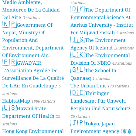
Medio Ambiente,
stations
🇩🇰
Monitoreo De La Calidad
The Department Of
Del Aire
Environmental Science At
3 stations
🇳🇵
Government Of
Aarhus University - Institut
Nepal, Ministry Of
For Miljøvidenskab
5 stations
🇮🇸
Population And
The Environment
Environment, Department
Agency Of Iceland
20 stations
🇱🇰
Of Environment Air
The Environmental
🇫🇷
Quality Monitoring
GWAD'AIR,
Division Of NBRO
30
43 stations
🇬🇱
L’Association Agréée De
The School In
stations
Surveillance De La Qualité
Qaanaaq
1 stations
De L'Air En Guadeloupe
The Urban Unit
6
173 stations
🇩🇪
Thüringer
stations
HabitatMap
Landesamt Für Umwelt,
1886 stations
🇺🇸
Hawaii State
Bergbau Und Naturschutz
Department Of Health
22
20 stations
🇯🇵
Tokyo, Japan
stations
Hong Kong Environmental
Environment Agency (東京