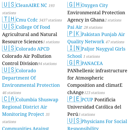
🇺🇸
🇬🇭
CleanAIRE NC
Oxygen City
193
Environmental Protection
stations
🇹🇭
Cmu Ccdc
Agency in Ghana
3437 stations
2 stations
🇺🇸
College Of Food
Pai Air
28 stations
🇵🇰
Agricultural and Natural
Pakistan Punjab Air
Resource Sciences
Quality Network
1 stations
47 stations
🇺🇸
🇮🇳
Colorado APCD
Paljor Naygyal Girls
Colorado Air Pollution
School
1 stations
🇬🇷
Control Division
PANACEA
94 stations
🇺🇸
Colorado
PANhellenic infrastructure
Department Of
for Atmospheric
Environmental Protection
Composition and climatE
chAnge
46 stations
123 stations
🇨🇦
🇵🇪
Columbia Shuswap
PCUP
Pontificia
Regional District Air
Universidad Católica del
Monitoring Project
Perú
35
5 stations
🇺🇸
Physicians For Social
stations
Communities Against
Responsibility