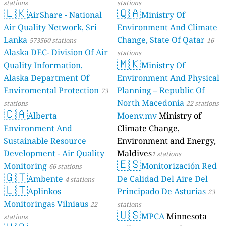
stations
stations
🇱🇰
🇶🇦
AirShare - National
Ministry Of
Air Quality Network, Sri
Environment And Climate
Lanka
Change, State Of Qatar
573560 stations
16
Alaska DEC- Division Of Air
stations
🇲🇰
Quality Information,
Ministry Of
Alaska Department Of
Environment And Physical
Enviromental Protection
Planning – Republic Of
73
North Macedonia
stations
22 stations
🇨🇦
Alberta
Moenv.mv
Ministry of
Environment And
Climate Change,
Sustainable Resource
Environment and Energy,
Development - Air Quality
Maldives
1 stations
🇪🇸
Monitoring
Monitorización Red
66 stations
🇬🇹
Ambente
De Calidad Del Aire Del
4 stations
🇱🇹
Aplinkos
Principado De Asturias
23
Monitoringas Vilniaus
22
stations
🇺🇸
MPCA
Minnesota
stations