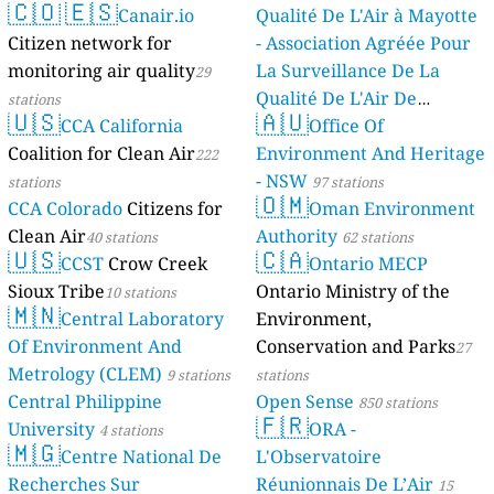
🇨🇴
🇪🇸
Canair.io
Qualité De L'Air à Mayotte
Citizen network for
- Association Agréée Pour
monitoring air quality
La Surveillance De La
29
Qualité De L'Air De
stations
🇺🇸
🇦🇺
CCA California
Mayotte
Office Of
4 stations
Coalition for Clean Air
Environment And Heritage
222
- NSW
stations
97 stations
🇴🇲
CCA Colorado
Citizens for
Oman Environment
Clean Air
Authority
40 stations
62 stations
🇺🇸
🇨🇦
CCST
Crow Creek
Ontario MECP
Sioux Tribe
Ontario Ministry of the
10 stations
🇲🇳
Central Laboratory
Environment,
Of Environment And
Conservation and Parks
27
Metrology (CLEM)
9 stations
stations
Central Philippine
Open Sense
850 stations
🇫🇷
University
ORA -
4 stations
🇲🇬
Centre National De
L'Observatoire
Recherches Sur
Réunionnais De L’Air
15