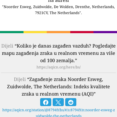
"Noorder Esweg, Zuidwolde, De Wolden, Drenthe, Netherlands,
7921CV, The Netherlands".
Dijeli
“Koliko je danas zagađen vazduh? Pogledajte
mapu zagađenja zraka u realnom vremenu za više
od 100 zemalja.”
https://aqicn.org/here/bs/
Dijeli
“Zagađenje zraka Noorder Esweg,
Zuidwolde, The Netherlands: Indeks kvalitete
zraka u realnom vremenu (AQI)”
https://aqicn.org/station/@87949/bs/#/s:87949/n:noorder-esweg-z
uidwolde-the-netherlands