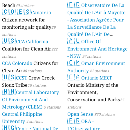
🇫🇷
Beach
Observatoire De La
40 stations
🇨🇴
🇪🇸
Canair.io
Qualité De L'Air à Mayotte
Citizen network for
- Association Agréée Pour
monitoring air quality
La Surveillance De La
29
Qualité De L'Air De
stations
🇺🇸
🇦🇺
CCA California
Mayotte
Office Of
4 stations
Coalition for Clean Air
Environment And Heritage
222
- NSW
stations
97 stations
🇴🇲
CCA Colorado
Citizens for
Oman Environment
Clean Air
Authority
40 stations
62 stations
🇺🇸
🇨🇦
CCST
Crow Creek
Ontario MECP
Sioux Tribe
Ontario Ministry of the
10 stations
🇲🇳
Central Laboratory
Environment,
Of Environment And
Conservation and Parks
27
Metrology (CLEM)
9 stations
stations
Central Philippine
Open Sense
850 stations
🇫🇷
University
ORA -
4 stations
🇲🇬
Centre National De
L'Observatoire