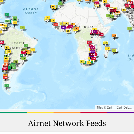
Tiles © Esri — Esri, DeLorme, NAVTEQ, TomTom, Intermap, iPC, USGS, FAO, NPS, NRCAN, GeoBase, Kadaster NL, Ordnance Survey, Esri Japan, METI, Esri China (Hong Kong), and the GIS User Community
Airnet Network Feeds