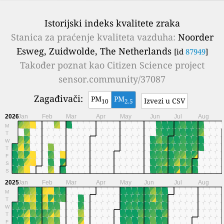
Istorijski indeks kvalitete zraka
Stanica za praćenje kvaliteta vazduha:
Noorder
Esweg, Zuidwolde, The Netherlands
[id
87949
]
Također poznat kao
Citizen Science project
sensor.community/37087
Zagađivači:
PM
PM
Izvezi u CSV
10
2.5
2026
Jan
Feb
Mar
Apr
May
Jun
Jul
Aug
M
T
W
T
F
S
S
2025
Jan
Feb
Mar
Apr
May
Jun
Jul
Aug
M
T
W
T
F