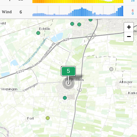
16
6
6
Wind
0
+
−