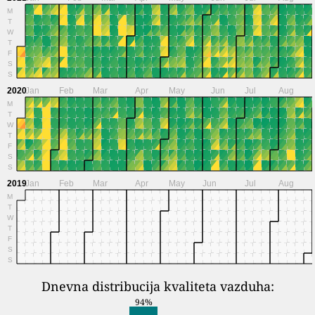
M
T
W
T
F
S
S
2020
Jan
Feb
Mar
Apr
May
Jun
Jul
Aug
M
T
W
T
F
S
S
2019
Jan
Feb
Mar
Apr
May
Jun
Jul
Aug
M
T
W
T
F
S
S
Dnevna distribucija kvaliteta vazduha:
94%