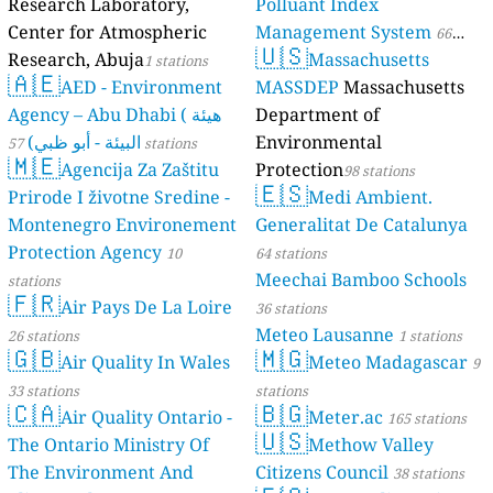
Research Laboratory,
Polluant Index
Center for Atmospheric
Management System
66
🇺🇸
Research, Abuja
Massachusetts
1 stations
stations
🇦🇪
AED - Environment
MASSDEP
Massachusetts
Agency – Abu Dhabi ( هيئة
Department of
البيئة - أبو ظبي)
Environmental
57 stations
🇲🇪
Agencija Za Zaštitu
Protection
98 stations
🇪🇸
Prirode I životne Sredine -
Medi Ambient.
Montenegro Environement
Generalitat De Catalunya
Protection Agency
10
64 stations
Meechai Bamboo Schools
stations
🇫🇷
Air Pays De La Loire
36 stations
Meteo Lausanne
26 stations
1 stations
🇬🇧
🇲🇬
Air Quality In Wales
Meteo Madagascar
9
33 stations
stations
🇨🇦
🇧🇬
Air Quality Ontario -
Meter.ac
165 stations
🇺🇸
The Ontario Ministry Of
Methow Valley
The Environment And
Citizens Council
38 stations