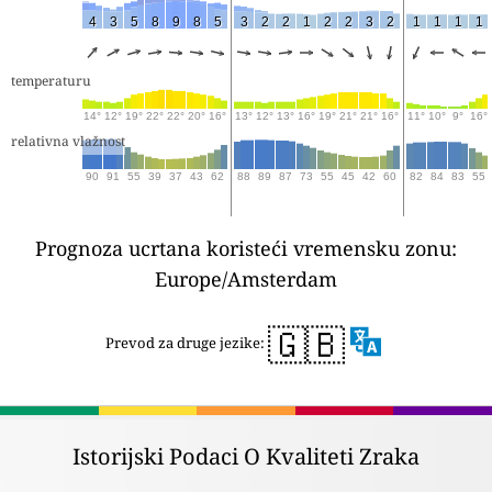
4
3
5
8
9
8
5
3
2
2
1
2
2
3
2
1
1
1
1
temperaturu
14°
12°
19°
22°
22°
20°
16°
13°
12°
13°
16°
19°
21°
21°
16°
11°
10°
9°
16°
relativna vlažnost
90
91
55
39
37
43
62
88
89
87
73
55
45
42
60
82
84
83
55
Prognoza ucrtana koristeći vremensku zonu:
Europe/Amsterdam
🇬🇧
Prevod za druge jezike:
Istorijski Podaci O Kvaliteti Zraka