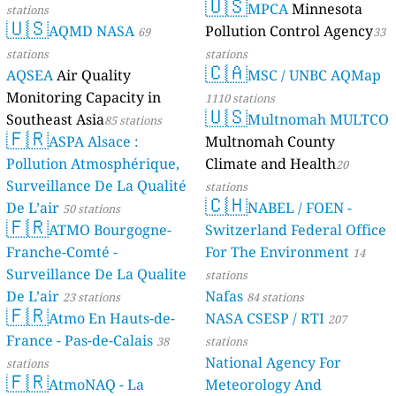
🇺🇸
MPCA
Minnesota
stations
🇺🇸
AQMD NASA
Pollution Control Agency
69
33
stations
stations
🇨🇦
AQSEA
Air Quality
MSC / UNBC AQMap
Monitoring Capacity in
1110 stations
🇺🇸
Southeast Asia
Multnomah MULTCO
85 stations
🇫🇷
ASPA Alsace :
Multnomah County
Pollution Atmosphérique,
Climate and Health
20
Surveillance De La Qualité
stations
🇨🇭
De L’air
NABEL / FOEN -
50 stations
🇫🇷
ATMO Bourgogne-
Switzerland Federal Office
Franche-Comté -
For The Environment
14
Surveillance De La Qualite
stations
De L’air
Nafas
23 stations
84 stations
🇫🇷
Atmo En Hauts-de-
NASA CSESP / RTI
207
France - Pas-de-Calais
38
stations
National Agency For
stations
🇫🇷
AtmoNAQ - La
Meteorology And