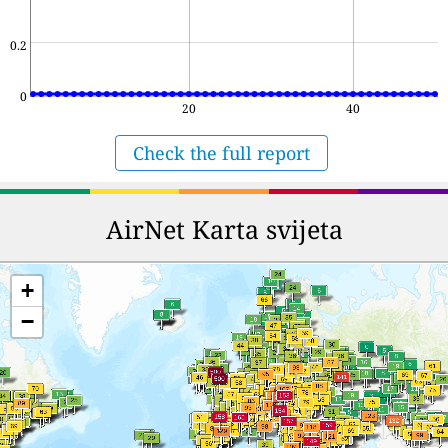
0.2
0
20
40
Check the full report
AirNet Karta svijeta
+
−