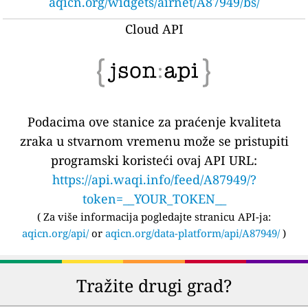
aqicn.org/widgets/airnet/A87949/bs/
Cloud API
Podacima ove stanice za praćenje kvaliteta
zraka u stvarnom vremenu može se pristupiti
programski koristeći ovaj API URL:
https://api.waqi.info/feed/A87949/?
token=__YOUR_TOKEN__
(
Za više informacija pogledajte stranicu API-ja:
aqicn.org/api/
or
aqicn.org/data-platform/api/A87949/
)
Tražite drugi grad?