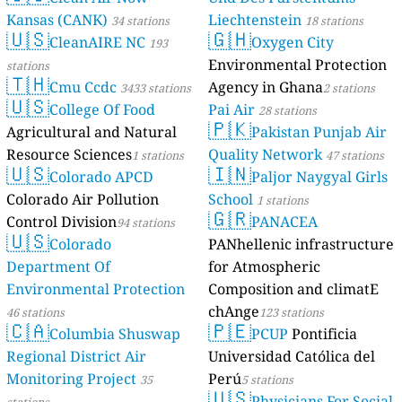
Kansas (CANK)
Liechtenstein
34 stations
18 stations
🇺🇸
🇬🇭
CleanAIRE NC
Oxygen City
193
Environmental Protection
stations
🇹🇭
Cmu Ccdc
Agency in Ghana
3433 stations
2 stations
🇺🇸
College Of Food
Pai Air
28 stations
🇵🇰
Agricultural and Natural
Pakistan Punjab Air
Resource Sciences
Quality Network
1 stations
47 stations
🇺🇸
🇮🇳
Colorado APCD
Paljor Naygyal Girls
Colorado Air Pollution
School
1 stations
🇬🇷
Control Division
PANACEA
94 stations
🇺🇸
Colorado
PANhellenic infrastructure
Department Of
for Atmospheric
Environmental Protection
Composition and climatE
chAnge
46 stations
123 stations
🇨🇦
🇵🇪
Columbia Shuswap
PCUP
Pontificia
Regional District Air
Universidad Católica del
Monitoring Project
Perú
35
5 stations
🇺🇸
Physicians For Social