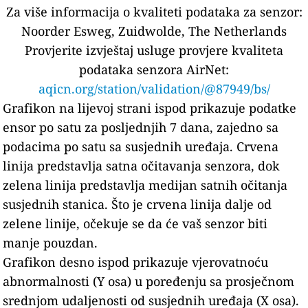
Za više informacija o kvaliteti podataka za senzor:
Noorder Esweg, Zuidwolde, The Netherlands
Provjerite izvještaj usluge provjere kvaliteta
podataka senzora AirNet:
aqicn.org/station/validation/@87949/bs/
Grafikon na lijevoj strani ispod prikazuje podatke
ensor po satu za posljednjih 7 dana, zajedno sa
podacima po satu sa susjednih uređaja.
Crvena
linija predstavlja satna očitavanja senzora, dok
zelena linija predstavlja medijan satnih očitanja
susjednih stanica.
Što je crvena linija dalje od
zelene linije, očekuje se da će vaš senzor biti
manje pouzdan.
Grafikon desno ispod prikazuje vjerovatnoću
abnormalnosti (Y osa) u poređenju sa prosječnom
srednjom udaljenosti od susjednih uređaja (X osa).