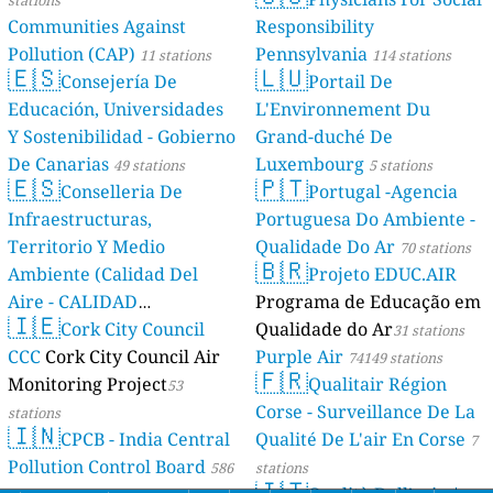
stations
Communities Against
Responsibility
Pollution (CAP)
Pennsylvania
11 stations
114 stations
🇪🇸
🇱🇺
Consejería De
Portail De
Educación, Universidades
L'Environnement Du
Y Sostenibilidad - Gobierno
Grand-duché De
De Canarias
Luxembourg
49 stations
5 stations
🇪🇸
🇵🇹
Conselleria De
Portugal -Agencia
Infraestructuras,
Portuguesa Do Ambiente -
Territorio Y Medio
Qualidade Do Ar
70 stations
🇧🇷
Ambiente (Calidad Del
Projeto EDUC.AIR
Aire - CALIDAD
Programa de Educação em
🇮🇪
AMBIENTAL)
Cork City Council
Qualidade do Ar
23 stations
31 stations
CCC
Cork City Council Air
Purple Air
74149 stations
🇫🇷
Monitoring Project
Qualitair Région
53
Corse - Surveillance De La
stations
🇮🇳
CPCB - India Central
Qualité De L'air En Corse
7
Pollution Control Board
586
stations
🇮🇹