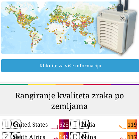
Kliknite za više informacija
Rangiranje kvaliteta zraka po
zemljama
🇺🇸
🇮🇳
628
119
United States
India
🇿🇦
🇨🇳
146
117
South Africa
China