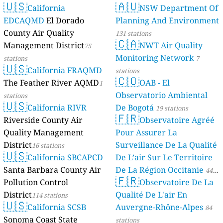
🇺🇸
🇦🇺
California
NSW Department Of
EDCAQMD
El Dorado
Planning And Environment
County Air Quality
131 stations
🇨🇦
Management District
NWT Air Quality
75
Monitoring Network
stations
7
🇺🇸
California FRAQMD
stations
🇨🇴
The Feather River AQMD
OAB - El
1
Observatorio Ambiental
stations
🇺🇸
California RIVR
De Bogotá
19 stations
🇫🇷
Riverside County Air
Observatoire Agréé
Quality Management
Pour Assurer La
District
Surveillance De La Qualité
16 stations
🇺🇸
California SBCAPCD
De L’air Sur Le Territoire
Santa Barbara County Air
De La Région Occitanie
44
🇫🇷
Pollution Control
Observatoire De La
stations
District
Qualité De L'air En
114 stations
🇺🇸
California SCSB
Auvergne-Rhône-Alpes
84
Sonoma Coast State
stations