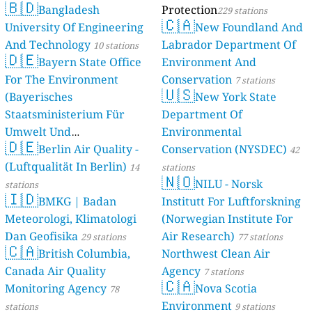
🇧🇩
Bangladesh
Protection
229 stations
🇨🇦
University Of Engineering
New Foundland And
And Technology
Labrador Department Of
10 stations
🇩🇪
Bayern State Office
Environment And
For The Environment
Conservation
7 stations
🇺🇸
(Bayerisches
New York State
Staatsministerium Für
Department Of
Umwelt Und
Environmental
🇩🇪
Berlin Air Quality -
Verbraucherschutz) - LfU
Conservation (NYSDEC)
42
(Luftqualität In Berlin)
46 stations
14
stations
🇳🇴
NILU - Norsk
stations
🇮🇩
BMKG | Badan
Institutt For Luftforskning
Meteorologi, Klimatologi
(Norwegian Institute For
Dan Geofisika
Air Research)
29 stations
77 stations
🇨🇦
British Columbia,
Northwest Clean Air
Canada Air Quality
Agency
7 stations
🇨🇦
Monitoring Agency
Nova Scotia
78
Environment
stations
9 stations