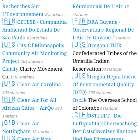
Recherches Sur
Réunionnais De L’Air
15
L'Environnement
8 stations
stations
🇧🇷
🇫🇷
CETESB - Companhia
ORA Guyane -
Ambiental Do Estado De
Observatoire Régional De
São Paulo
L'Air De Guyane
63 stations
5 stations
🇺🇸
🇺🇸
City Of Minneapolis
Oregon CTUIR
Community Air Monitoring
Confederated Tribes of the
Project
Umatilla Indian
164 stations
Clarity
Clarity Movement
Reservation
44 stations
🇺🇸
Co.
Oregon Department
3118 stations
🇺🇸
Clean Air Carolina
Of Environmental Quality
(DEQ)
102 stations
205 stations
🇧🇷
Clean Air For All
Osc.lk
The Overseas School
African Cities | AirQo
of Colombo
844
4 stations
🇨🇭
OSTLUFT - Die
stations
🇬🇧
Clean Air
Luftqualitätsüberwachung
Nottingham
Der Ostschweizer Kantone
13 stations
🇺🇸
Clean Air Now
Und Des Fürstentums