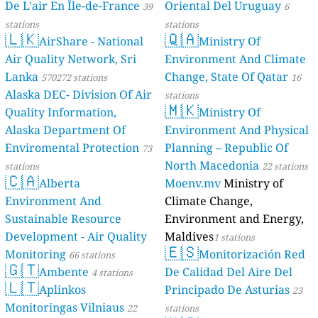
De L'air En Île-de-France
Oriental Del Uruguay
39
6
stations
stations
🇱🇰
🇶🇦
AirShare - National
Ministry Of
Air Quality Network, Sri
Environment And Climate
Lanka
Change, State Of Qatar
570272 stations
16
Alaska DEC- Division Of Air
stations
🇲🇰
Quality Information,
Ministry Of
Alaska Department Of
Environment And Physical
Enviromental Protection
Planning – Republic Of
73
North Macedonia
stations
22 stations
🇨🇦
Alberta
Moenv.mv
Ministry of
Environment And
Climate Change,
Sustainable Resource
Environment and Energy,
Development - Air Quality
Maldives
1 stations
🇪🇸
Monitoring
Monitorización Red
66 stations
🇬🇹
Ambente
De Calidad Del Aire Del
4 stations
🇱🇹
Aplinkos
Principado De Asturias
23
Monitoringas Vilniaus
22
stations