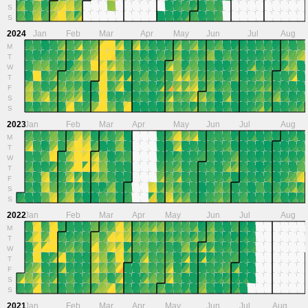
S
S
2024
Jan
Feb
Mar
Apr
May
Jun
Jul
Aug
M
T
W
T
F
S
S
2023
Jan
Feb
Mar
Apr
May
Jun
Jul
Aug
M
T
W
T
F
S
S
2022
Jan
Feb
Mar
Apr
May
Jun
Jul
Aug
M
T
W
T
F
S
S
2021
Jan
Feb
Mar
Apr
May
Jun
Jul
Aug