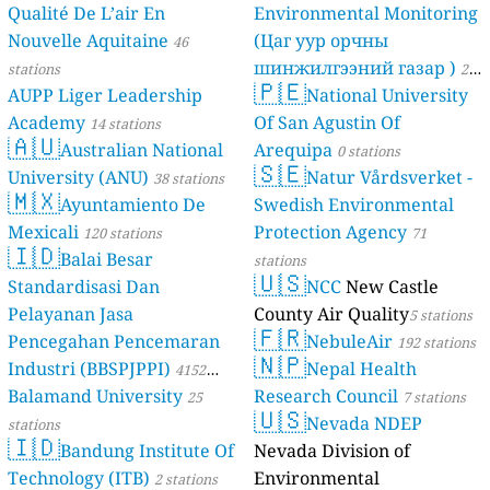
Qualité De L’air En
Environmental Monitoring
Nouvelle Aquitaine
(Цаг уур орчны
46
шинжилгээний газар )
stations
21
🇵🇪
AUPP Liger Leadership
National University
stations
Academy
Of San Agustin Of
14 stations
🇦🇺
Australian National
Arequipa
0 stations
🇸🇪
University (ANU)
Natur Vårdsverket -
38 stations
🇲🇽
Ayuntamiento De
Swedish Environmental
Mexicali
Protection Agency
120 stations
71
🇮🇩
Balai Besar
stations
🇺🇸
Standardisasi Dan
NCC
New Castle
Pelayanan Jasa
County Air Quality
5 stations
🇫🇷
Pencegahan Pencemaran
NebuleAir
192 stations
🇳🇵
Industri (BBSPJPPI)
Nepal Health
4152
Balamand University
Research Council
stations
25
7 stations
🇺🇸
Nevada NDEP
stations
🇮🇩
Bandung Institute Of
Nevada Division of
Technology (ITB)
Environmental
2 stations