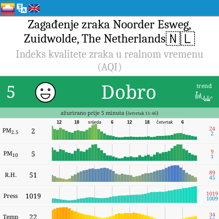
Zagađenje zraka Noorder Esweg,
🇳🇱
Zuidwolde, The Netherlands
Indeks kvalitete zraka u realnom vremenu
(AQI)
Dobro
5
trend
ažurirano prije 5 minuta (
)
četvrtak 11:46
12
18
srijeda
6
12
18
četvrtak
6
24
PM
2
2.5
2
9
PM
5
10
1
89
51
R.H.
45
1019
1019
Press
1009
34
22
Temp