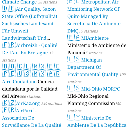
🇪🇨
Climate Change
Metropolitan Air
38 stations
🇩🇪
Air Quality, Saxon
Monitoring Network Of
State Office (Luftqualität
Quito Managed By
Sächsisches Landesamt
Secretaria De Ambiente
Für Umwelt,
DMQ.
9 stations
🇵🇦
Landwirtschaft Und
MiAmbiente
🇫🇷
Geologie)
Airbreizh - Qualité
Ministerio de Ambiente de
50 stations
De L'air En Bretagne
Panamá
13
5 stations
🇺🇸
Michigan
stations
🇧🇴
🇨🇱
🇲🇽
🇪🇨
Department Of
🇵🇪
🇺🇸
🇲🇽
🇦🇷
Environmental Quality
109
Aire Ciudadano
Ciencia
stations
🇺🇸
ciudadana por la Calidad
Mid-Ohio MORPC
del Aire
Mid-Ohio Regional
806 stations
🇰🇿
AirKaz.org
Planning Commission
249 stations
150
🇫🇷
AirParif -
stations
🇺🇾
Association De
Ministerio De
Surveillance De La Qualité
Ambiente De La República