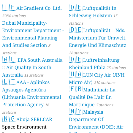
🇹🇭
🇩🇪
AirGradient Co. Ltd.
Luftqualität In
Schleswig-Holstein
3984 stations
15
Dubai Municipality-
stations
🇩🇪
Environment Department -
Luftqualität | Nds.
Environmental Planning
Ministerium Für Umwelt,
And Studies Section
Energie Und Klimaschutz
8
stations
28 stations
🇦🇺
🇩🇪
EPA South Australia
Luftreinhaltung
:: Air Quality In South
Rheinland-Pfalz
25 stations
🇺🇦
Australia
LUN City Air (ЛУН
11 stations
🇱🇹
AAA - Aplinkos
Місто Air)
210 stations
🇫🇷
Apsaugos Agentūra
Madininair La
(Lithuania Environmental
Qualité De L’air En
Protection Agency
Martinique
16
7 stations
🇲🇾
Malaysia
stations
🇳🇬
Abuja SERLCAR
Department Of
Space Environment
Environment (DOE); Air