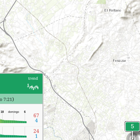
trend
)
o 7:21
18
domingo
6
67
4
24
1