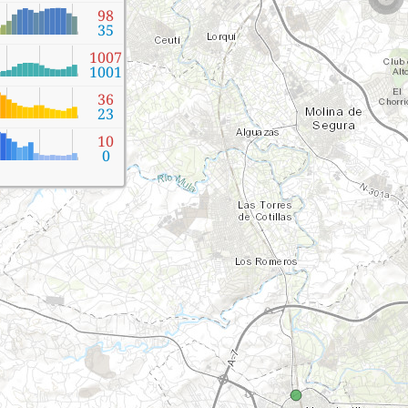
98
35
1007
1001
36
23
10
0