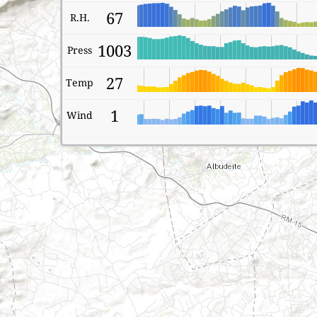
67
R.H.
1003
Press
27
Temp
1
Wind