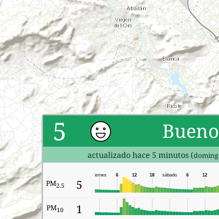
5
Bueno
actualizado hace 5 minutos (
doming
viernes
6
12
18
sábado
6
12
5
PM
2.5
1
PM
10