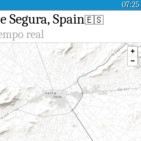
07:25
e Segura, Spain
🇪🇸
iempo real
+
−